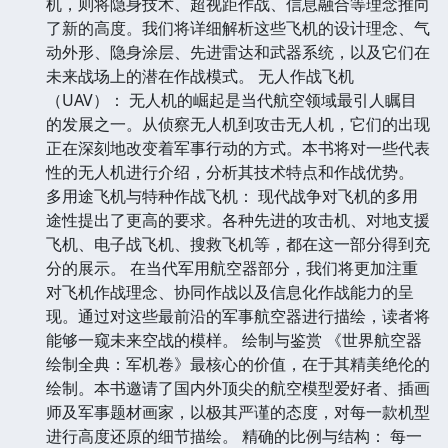
机，则将隐身技术、超视距作战、信息融合等理念推向
了新的高度。我们将详细解析这些飞机的设计理念、气
动外形、隐身涂层、先进雷达和武器系统，以及它们在
未来战场上的潜在作战模式。 无人作战飞机
（UAV）： 无人机的崛起是当代航空领域最引人瞩目
的发展之一。从侦察无人机到攻击无人机，它们的出现
正在深刻地改变着军事行动的方式。本书将对一些代表
性的无人机进行介绍，分析其技术特点和作战优势。
多用途飞机与特种作战飞机： 现代战争对飞机的多用
途性提出了更高的要求。各种先进的攻击机、对地支援
飞机、电子战飞机、搜救飞机等，都在这一部分得到充
分的展示。 在当代军用航空器部分，我们将更加注重
对飞机作战理念、协同作战以及信息化作战能力的呈
现。通过对这些最前沿的军事航空器进行描绘，读者将
能够一窥未来空战的模样。 绘制与鉴赏 《世界航空器
绘制全典：军机卷》最核心的价值，在于其精美绝伦的
绘制。本书邀请了国内外顶尖的航空模型爱好者、插画
师及军事题材画家，以极其严谨的态度，对每一款机型
进行高度还原的细节描绘。 精确的比例与结构： 每一