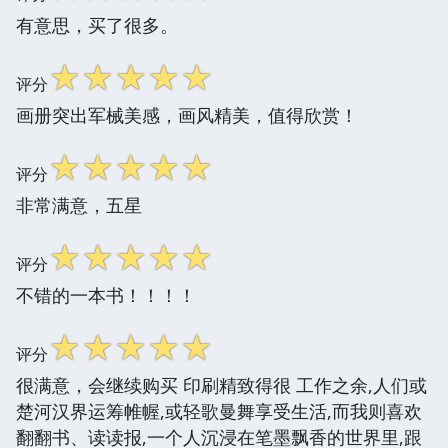
有意思，买了很多。
☆
☆
☆
☆
☆
评分
画册突出军械美感，画风精美，值得欣赏！
☆
☆
☆
☆
☆
评分
非常满意，五星
☆
☆
☆
☆
☆
评分
不错的一本书！！！！
☆
☆
☆
☆
☆
评分
很满意，会继续购买 印刷精致得很 工作之余,人们或
楚河汉界运筹帷幄,或轻歌曼舞享受生活,而我则喜欢
翻翻书、读读报,一个人沉浸在笔墨飘香的世界里,跟