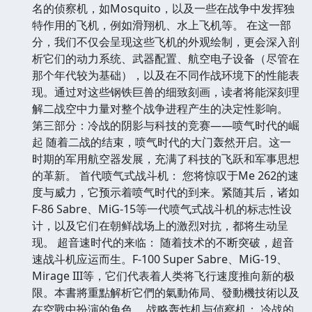
名的侦察机，如Mosquito，以及一些在战争中发挥独
特作用的飞机，例如滑翔机、水上飞机等。 在这一部
分，我们不仅会呈现这些飞机的外观绘制，更会深入剖
析它们的动力系统、武器配置、航空电子设备（尽管在
那个年代较为基础），以及在不同作战环境下的性能表
现。通过对这些钢铁巨兽的细致刻画，读者将能深刻理
解二战空中力量对整个战争进程产生的决定性影响。
第三部分：冷战的阴影与科技的竞赛——喷气时代的崛
起 随着二战的结束，喷气时代的大门轰然开启。这一
时期的军用航空器发展，充满了科技的飞跃和军事思想
的革新。 首代喷气式战斗机： 您将惊叹于Me 262的速
度与威力，它预示着喷气时代的到来。紧随其后，诸如
F-86 Sabre、MiG-15等一代喷气式战斗机的标志性设
计，以及它们在朝鲜战场上的激烈对抗，都将生动呈
现。 超音速时代的来临： 随着技术的不断突破，超音
速战斗机应运而生。F-100 Super Sabre、MiG-19、
Mirage III等，它们代表着人类将飞行速度推向新的极
限。本書將重點解析它們的氣動佈局、發動機技術以及
在空戰中扮演的角色。 战略轰炸机与侦察机： 冷战的