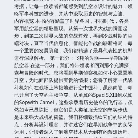
考据，让每一位读者都能感受到航空器设计的魅力，领
略军事科技的进步，并从中汲取历史的智慧与启迪。
内容概览 本书内容涵盖了世界各国，不同时代，各类
军用航空器的精彩呈现。从第一次世界大战的蹒跚起
步，到第二次世界大战的空战辉煌，再到冷战时期的尖
端对决，直至当代信息化、智能化作战的崭新格局，每
一个重要的发展阶段，我们都精选了最具代表性的机型
进行深度解析。 第一部分：飞翔的先驱——早期军用
航空器 在这一部分，我们将带领读者回到那个充满探
索与冒险的时代。您将看到早期侦察机如何小心翼翼地
升空，为地面部队提供宝贵的情报；您将了解第一代战
斗机如何在战场上笨拙地进行空中缠斗，虽然简陋，却
已开启了天空的主权争夺。从单翼的Spad S.XIII到双翼
的Sopwith Camel，这些承载着历史使命的飞行器，虽
然如今已显陈旧，但它们是人类征服天空的坚实步伐，
是未来强大战机的摇篮。我们将细致描绘它们的结构特
点，分析其设计理念，并讲述它们在早期战争中的实际
运用，让读者深入了解航空技术从无到有的艰难历程。