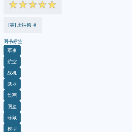
☆
☆
☆
☆
☆
[英] 唐纳德 著
图书标签:
军事
航空
战机
武器
绘画
图鉴
珍藏
模型