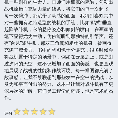
机一种别样的生命力。画师们用细腻的笔触，勾勒出
战机流畅而充满力量的线条，将它们的每一次起飞，
每一次俯冲，都赋予了动感的画面。我特别喜欢其中
对一些拥有独特造型的战机的手绘，比如“鹞式”垂直
起降战斗机，它的悬停姿态和倾斜的喷口，在画家的
笔下显得尤为生动，仿佛能听到那独特的引擎声。还
有“台风”战斗机，那双三角翼和粗壮的机身，被画得
充满了威慑力。书中的构图也十分讲究，很多时候会
将战机置于特定的场景中，例如在云层之上，或是划
过夕阳的天空，这不仅增加了画面的美感，也更直观
地展现了战机的性能和作战环境。每一幅图都充满了
故事感，让我不禁联想到那些发生在空中的激战，以
及为和平而付出的努力。这本书让我对战斗机有了更
深层次的理解，它们是工程学的奇迹，也是艺术的杰
作。
☆
☆
☆
☆
☆
评分