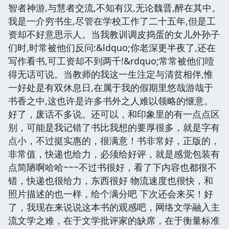
智者神游,与慧者交流,不知有汉,无论魏晋,醉在其中。
我是一介穷书生,尽管在学校工作了二十五年,但是工
资却不好意思示人。当我教训调皮捣蛋的女儿外孙子
们时,时常被他们反问:&ldquo;你老深更半夜了,还在
写作看书,可工资却不到两千!&rdquo;常常被他们噎
得无话可说。当教师的我这一生注定与清贫相伴,惟
一好处是有双休息日,在属于我的假期里悠哉游哉于
书香之中,这也许是许多书外之人难以领略的惬意。
好了，废话不多说。还可以，和印象里的有一点点区
别，可能是我记错了书比我想的要厚很多，就是字有
点小，不过挺实惠的，很满意！书非常好，正版的，
非常值，快递也给力，必须给好评，就是感觉包装有
点简陋啊哈哈~~~不过书很好，看了下内容也都很不
错，快递也很给力，东西很好 物流速度也很快，和
照片描述的也一样，给个满分吧 下次还会来买！好
了，我现在来说说这本书的观感吧，网络文学融入主
流文学之难，在于文学批评家的缺席，在于衡量标准