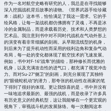
作为一名对航空史略有研究的人，我总是在寻找能够
深入挖掘战机背后故事的读物。《世界武器手绘珍藏
本：战机》这本书，恰恰满足了我这一需求。它的手
绘风格，让每一架战机都仿佛拥有了灵魂，不再是冰
冷的金属制品，而是承载着历史、技术和人类梦想的
艺术品。我注意到书中对不同时代战机在气动外形上
的演变有着非常细腻的刻画。从早期流线型的机身，
到后来为了提升机动性而采用的锐利边角和复杂气动
布局，每一处的变化都体现了航空技术的飞速发展。
例如，书中对F-16“战隼”的描绘，那种修长而优雅的
机身，以及充满攻击性的进气口，都充满了视觉冲击
力。而对Su-27“侧卫”的刻画，则充分展现了其独特
的“眼镜蛇机动”的潜力，那夸张的机动性在画家的笔
下得到了很好的体现。更让我惊喜的是，书中并没有
一味地追求最新的、最强的战机，而是收录了许多具
有历史意义的经典机型，这让我能够在一个更宏观的
视角下，审视战斗机的发展脉络。每一次翻阅这本