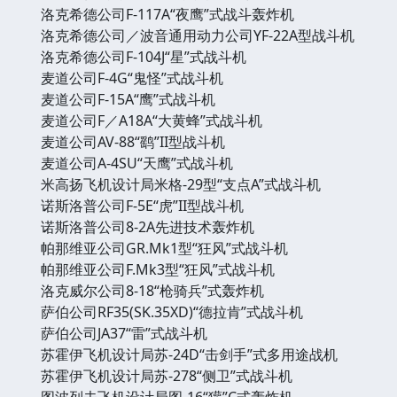
洛克希德公司F-117A“夜鹰”式战斗轰炸机
洛克希德公司／波音通用动力公司YF-22A型战斗机
洛克希德公司F-104J“星”式战斗机
麦道公司F-4G“鬼怪”式战斗机
麦道公司F-15A“鹰”式战斗机
麦道公司F／A18A“大黄蜂”式战斗机
麦道公司AV-88“鹞”II型战斗机
麦道公司A-4SU“天鹰”式战斗机
米高扬飞机设计局米格-29型“支点A”式战斗机
诺斯洛普公司F-5E“虎”II型战斗机
诺斯洛普公司8-2A先进技术轰炸机
帕那维亚公司GR.Mk1型“狂风”式战斗机
帕那维亚公司F.Mk3型“狂风”式战斗机
洛克威尔公司8-18“枪骑兵”式轰炸机
萨伯公司RF35(SK.35XD)“德拉肯”式战斗机
萨伯公司JA37“雷”式战斗机
苏霍伊飞机设计局苏-24D“击剑手”式多用途战机
苏霍伊飞机设计局苏-278“侧卫”式战斗机
图波列夫飞机设计局图-16“獾”C式轰炸机