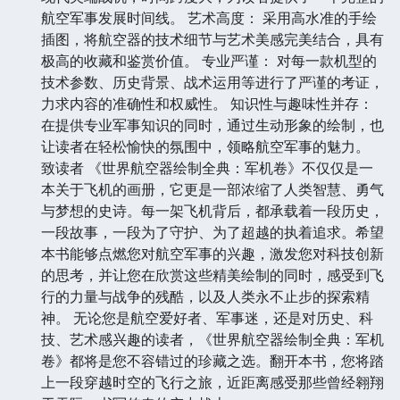
航空军事发展时间线。 艺术高度： 采用高水准的手绘
插图，将航空器的技术细节与艺术美感完美结合，具有
极高的收藏和鉴赏价值。 专业严谨： 对每一款机型的
技术参数、历史背景、战术运用等进行了严谨的考证，
力求内容的准确性和权威性。 知识性与趣味性并存：
在提供专业军事知识的同时，通过生动形象的绘制，也
让读者在轻松愉快的氛围中，领略航空军事的魅力。
致读者 《世界航空器绘制全典：军机卷》不仅仅是一
本关于飞机的画册，它更是一部浓缩了人类智慧、勇气
与梦想的史诗。每一架飞机背后，都承载着一段历史，
一段故事，一段为了守护、为了超越的执着追求。希望
本书能够点燃您对航空军事的兴趣，激发您对科技创新
的思考，并让您在欣赏这些精美绘制的同时，感受到飞
行的力量与战争的残酷，以及人类永不止步的探索精
神。 无论您是航空爱好者、军事迷，还是对历史、科
技、艺术感兴趣的读者，《世界航空器绘制全典：军机
卷》都将是您不容错过的珍藏之选。翻开本书，您将踏
上一段穿越时空的飞行之旅，近距离感受那些曾经翱翔