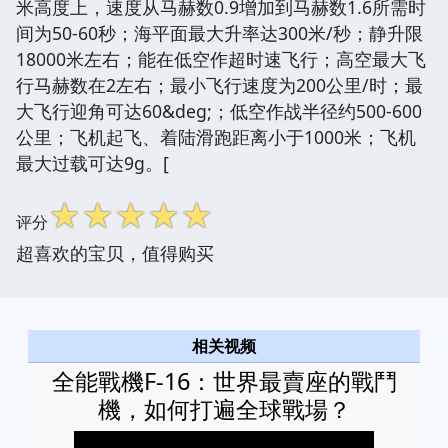
米高度上，速度从马赫数0.9增加到马赫数1.6所需时
间为50-60秒；海平面最大升率达300米/秒；静升限
18000米左右；能在低空作超时速飞行；高空最大飞
行马赫数在2左右；最小飞行速度为200公里/时；最
大飞行迎角可达60&deg;；低空作战半径约500-600
公里；飞机起飞、着陆滑跑距离小于1000米；飞机
最大过载可达9g。[
☆
☆
☆
☆
☆
评分
超喜欢的宝贝，值得购买
相关视频
全能戰機F-16：世界最賣座的戰鬥
機，如何打遍全球戰場？