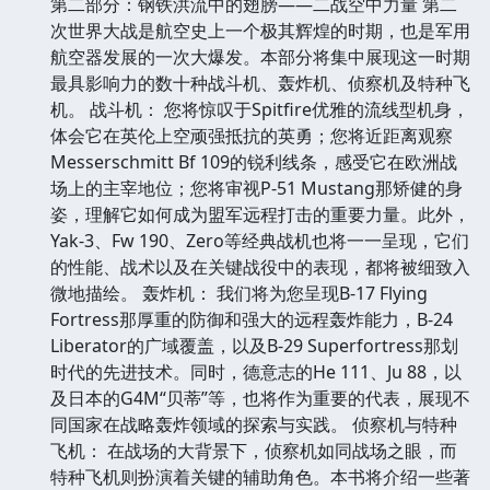
第二部分：钢铁洪流中的翅膀——二战空中力量 第二
次世界大战是航空史上一个极其辉煌的时期，也是军用
航空器发展的一次大爆发。本部分将集中展现这一时期
最具影响力的数十种战斗机、轰炸机、侦察机及特种飞
机。 战斗机： 您将惊叹于Spitfire优雅的流线型机身，
体会它在英伦上空顽强抵抗的英勇；您将近距离观察
Messerschmitt Bf 109的锐利线条，感受它在欧洲战
场上的主宰地位；您将审视P-51 Mustang那矫健的身
姿，理解它如何成为盟军远程打击的重要力量。此外，
Yak-3、Fw 190、Zero等经典战机也将一一呈现，它们
的性能、战术以及在关键战役中的表现，都将被细致入
微地描绘。 轰炸机： 我们将为您呈现B-17 Flying
Fortress那厚重的防御和强大的远程轰炸能力，B-24
Liberator的广域覆盖，以及B-29 Superfortress那划
时代的先进技术。同时，德意志的He 111、Ju 88，以
及日本的G4M“贝蒂”等，也将作为重要的代表，展现不
同国家在战略轰炸领域的探索与实践。 侦察机与特种
飞机： 在战场的大背景下，侦察机如同战场之眼，而
特种飞机则扮演着关键的辅助角色。本书将介绍一些著