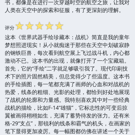
书，都像是在进行一次穿越时空的航空之旅，让我对
人类在天空中的探索和征服，有了更深刻的理解。
☆
☆
☆
☆
☆
评分
这本《世界武器手绘珍藏本：战机》简直是我的童年
梦想照进现实！从小就痴迷于那些在天空中划破寂静
的钢铁巨兽，每次看到航空展上飞过战斗机，内心都
激动不已。这本书的出现，就像打开了一个宝藏箱。
首先，它的“手绘”二字就足够吸引我了。现代印刷技
术下的照片固然精美，但总觉得少了些温度。这本书
的手绘插图，每一笔都充满了画师的心血和对战机的
热爱，线条的粗细、光影的处理，都恰到好处地展现
了战机的轮廓和力量感。我特别喜欢其中对一些经典
战机的描绘，比如F-14“雄猫”，它标志性的可变后掠
翼被画得栩栩如生，充满了蓄势待发的张力。还有米
格-29“支点”，那锐利的线条和霸气的机头，在画家的
笔下显得更加凌厉。每一幅图都仿佛在讲述一个关于