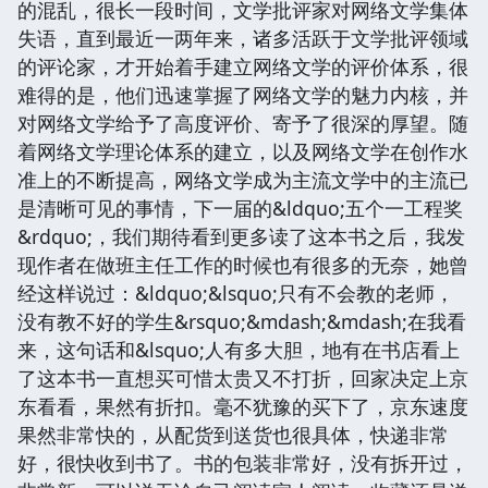
的混乱，很长一段时间，文学批评家对网络文学集体
失语，直到最近一两年来，诸多活跃于文学批评领域
的评论家，才开始着手建立网络文学的评价体系，很
难得的是，他们迅速掌握了网络文学的魅力内核，并
对网络文学给予了高度评价、寄予了很深的厚望。随
着网络文学理论体系的建立，以及网络文学在创作水
准上的不断提高，网络文学成为主流文学中的主流已
是清晰可见的事情，下一届的&ldquo;五个一工程奖
&rdquo;，我们期待看到更多读了这本书之后，我发
现作者在做班主任工作的时候也有很多的无奈，她曾
经这样说过：&ldquo;&lsquo;只有不会教的老师，
没有教不好的学生&rsquo;&mdash;&mdash;在我看
来，这句话和&lsquo;人有多大胆，地有在书店看上
了这本书一直想买可惜太贵又不打折，回家决定上京
东看看，果然有折扣。毫不犹豫的买下了，京东速度
果然非常快的，从配货到送货也很具体，快递非常
好，很快收到书了。书的包装非常好，没有拆开过，