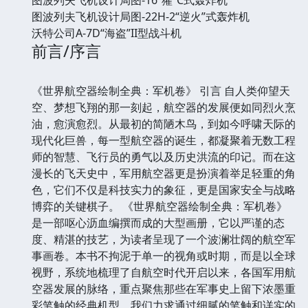
图波列夫飞机设计局图-22H-2“逆火”式轰炸机
沃特公司A-7D“海盗”II型战斗机
前言/序言
《世界航空器绘制全典：军机卷》 引言 自人类仰望天
空、梦想飞翔的那一刻起，航空器的发展便如同烈火烹
油，愈演愈烈。从最初的简陋木鸟，到如今呼啸天际的
现代化巨兽，每一型航空器的诞生，都凝聚着无数工程
师的智慧、飞行员的勇气以及历史洪流的印记。而在这
漫长的飞天史中，军用航空器更是扮演着举足轻重的角
色，它们不仅是科技实力的象征，更是国家安全与战略
博弈的关键棋子。 《世界航空器绘制全典：军机卷》
是一部呕心沥血编撰而成的大型画册，它以严谨的态
度、精湛的技艺，为读者呈现了一个波澜壮阔的航空军
事画卷。本书不拘泥于单一的视角或时期，而是以全球
视野，系统地梳理了自航空时代开启以来，各国军用航
空器发展的脉络，重点聚焦那些在军事史上留下浓墨重
彩笔触的经典机型。我们力求通过细腻的笔触和详实的