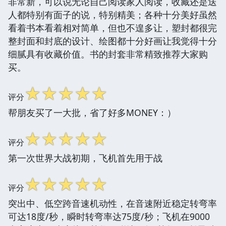
非常新，可以说无论自己阅读家人阅读，收藏还是送
人都特别有面子的说，特别精美；各种十分美好虽然
看着书本看着相对简单，但也不遑多让，塑封都很完
整封面和封底的设计、绘图都十分好画让我觉得十分
细腻具有收藏价值。书的封套非常精致推荐大家购
买。
☆
☆
☆
☆
☆
评分
帮朋友买了一大批，省了好多MONEY：）
☆
☆
☆
☆
☆
评分
第一次世界大战初期，飞机首先用于战
☆
☆
☆
☆
☆
评分
突出中、低空跨音速机动性，在音速附近稳定转弯率
可达18度/秒，瞬时转弯率达75度/秒；飞机在9000