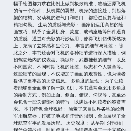
幅手绘图都力求在比例上做到极致精准，准确还原飞机
的每一个部件，从机翼的翼型、机身的连接处，到起落
架的结构、发动机的进气口和喷口，都经过反复考证和
精细勾勒。 生动的质感与光影： 画家们运用高超的绘
画技巧，赋予了金属机身、蒙皮、玻璃座舱等部件逼真
的质感。通过对光影的巧妙运用，使得飞机仿佛跃然纸
上，充满了立体感和生命力。 丰富的细节与涂装： 除
此之外，本书还会对飞机的各种细节进行深入描绘，例
如驾驶舱内的仪表盘、操纵杆，武器挂载的细节，以及
不同国家、不同时期飞机的涂装、标志和个人徽章等。
这些细节的呈现，不仅增加了画面的观赏性，也为读者
提供了更丰富的历史信息。 多角度的呈现： 为了让读
者能够更全面地了解一款飞机，本书通常会采用多角度
的绘制方式，例如正面、侧面、俯视、仰视等，甚至还
会包含一些关键部件的特写，以满足不同读者的鉴赏需
求。 本书特色 全球视野： 涵盖了来自世界各地的经典
军用航空器，打破了地域和阵营的限制，全面展现了全
球航空军事的发展历程。 历史深度： 从早期飞行器到
现代尖端战机，时间跨度大，为读者提供了一个完整的