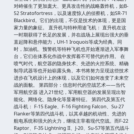
对峙催生了更加庞大、更具攻击性的战略轰炸机，如B-
52 Stratofortress，以及速度惊人的侦察机，如SR-71
Blackbird。它们的出现，不仅是技术的体现，更是国
家力量的象征。 直升机与特种用途飞机： 直升机在这
一时期获得了长足的发展，并在战场上展现出强大的垂
直起降和悬停能力，UH-1 Iroquois等成为经典。同
时，加油机、预警机等特种飞机也开始逐渐进入军事舞
台，它们在体系化作战中发挥着不可替代的作用。 在
喷气时代，航空器的隐身技术、先进的火控系统、精确
制导武器等也开始崭露头角。本书将努力呈现这些技术
进步在飞机设计上的体现，以及它们如何改变了未来空
战的面貌。 第四部分：信息时代的空战艺术——当代
军用航空器 进入21世纪，军用航空器的发展呈现出智
能化、网络化、隐身化等显著特征。 第四代及第五代
战斗机： F-15 Eagle、F-16 Fighting Falcon、Su-27
Flanker等第四代战斗机，以其卓越的机动性、先进的
航电系统和强大的火力，继续主宰着现代空战。而F-22
Raptor、F-35 Lightning II、J-20、Su-57等第五代战斗