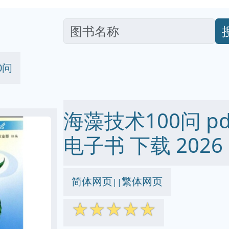
0问
海藻技术100问 pdf 
电子书 下载 2026
简体网页
繁体网页
||
☆
☆
☆
☆
☆