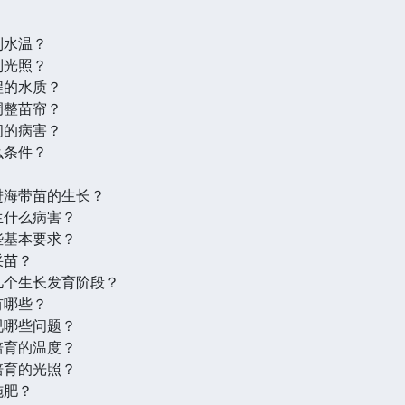
制水温？
制光照？
程的水质？
调整苗帘？
间的病害？
么条件？
？
进海带苗的生长？
生什么病害？
些基本要求？
采苗？
几个生长发育阶段？
有哪些？
视哪些问题？
培育的温度？
培育的光照？
施肥？