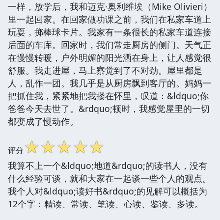
一样，放学后，我和迈克·奥利维埃（Mike Olivieri）
里一起回家。在回家做功课之前，我们在私家车道上
玩耍，掷棒球卡片。我家有一条很长的私家车道连接
后面的车库。回家时，我们常走厨房的侧门。天气正
在慢慢转暖，户外明媚的阳光洒在身上，让人感觉很
舒服。我走进屋，马上察觉到了不对劲。屋里都是
人，乱作一团。我几乎是从厨房飘到客厅的。妈妈一
把抓住我，紧紧地把我搂在怀里，叹道：&ldquo;你
爸爸今天去世了。&rdquo;顿时，我感觉屋里的一切
都变成了慢动作。
☆
☆
☆
☆
☆
评分
我算不上一个&ldquo;地道&rdquo;的读书人，没有
什么经验可谈，就和大家在一起谈一些个人的观点。
我个人对&ldquo;读好书&rdquo;的见解可以概括为
12个字：精读、常读、笔读、心读、鉴读、多读。