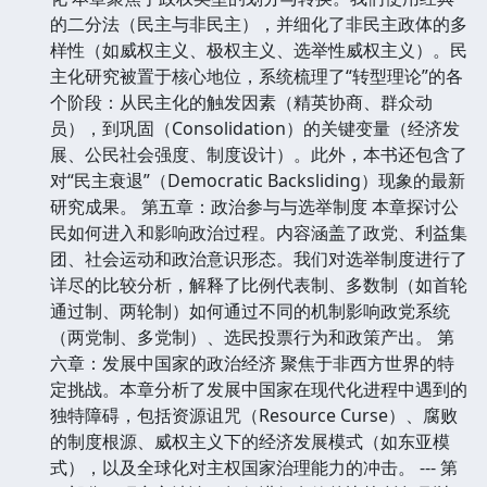
的二分法（民主与非民主），并细化了非民主政体的多
样性（如威权主义、极权主义、选举性威权主义）。民
主化研究被置于核心地位，系统梳理了“转型理论”的各
个阶段：从民主化的触发因素（精英协商、群众动
员），到巩固（Consolidation）的关键变量（经济发
展、公民社会强度、制度设计）。此外，本书还包含了
对“民主衰退”（Democratic Backsliding）现象的最新
研究成果。 第五章：政治参与与选举制度 本章探讨公
民如何进入和影响政治过程。内容涵盖了政党、利益集
团、社会运动和政治意识形态。我们对选举制度进行了
详尽的比较分析，解释了比例代表制、多数制（如首轮
通过制、两轮制）如何通过不同的机制影响政党系统
（两党制、多党制）、选民投票行为和政策产出。 第
六章：发展中国家的政治经济 聚焦于非西方世界的特
定挑战。本章分析了发展中国家在现代化进程中遇到的
独特障碍，包括资源诅咒（Resource Curse）、腐败
的制度根源、威权主义下的经济发展模式（如东亚模
式），以及全球化对主权国家治理能力的冲击。 --- 第