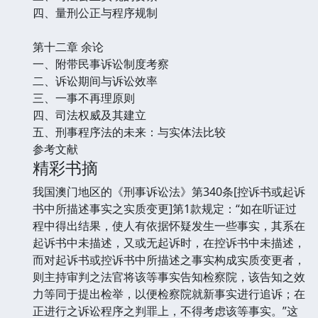
四、量刑公正与程序规制
第十二章 余论
一、附带民事诉讼制度考察
二、诉讼期间与诉讼效率
三、一事不再理原则
四、司法权威及其建立
五、刑事程序法的未来：与实体法比较
参考文献
精彩书摘
我国澳门地区的《刑事诉讼法》第340条[控诉书或起诉
书中所描述事实之实质变更]第1款规定：“如在听证过
程中得出结果，使人有依据怀疑发生一些事实，其系在
起诉书中未描述，又或无起诉时，在控诉书中未描述，
而对起诉书或控诉书中所描述之事实构成实质变更者，
则主持审判之法官将该等事实告知检察院，该告知之效
力等同于提出检举，以便检察院就新事实进行追诉；在
正进行之诉讼程序之判罪上，不得考虑该等事实。”这