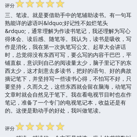
☆
☆
☆
☆
☆
评分
三、笔读。就是要借助手中的笔辅助读书。有一句耳
熟能详的谚语叫&ldquo;好记性不如烂笔头
&rdquo;，通常理解为作读书笔记，我还理解为写心
得体会、读后感、随笔等。我认为，读书是吸收，写
作是消化，我在第一次执笔写公文、起草大会讲话
时，总觉得没有东西可写，要么写的内容干巴巴，平
铺直叙，意识到自己的阅读量太少，脑子里记下的东
西太少，这才刻意去多读书，把好的语句、好的典故
摘记笔下，并坚持写一些读书心得，不怕写不好，只
要坚持，久而久之，这些东西就会留在脑海，动笔写
文章时就会自然见于笔下。我在看电视节目时也在作
笔记，准备了一个专门的电视笔记本，收益还是有
的。这便是勤动手的好处，我叫做笔读。
☆
☆
☆
☆
☆
评分