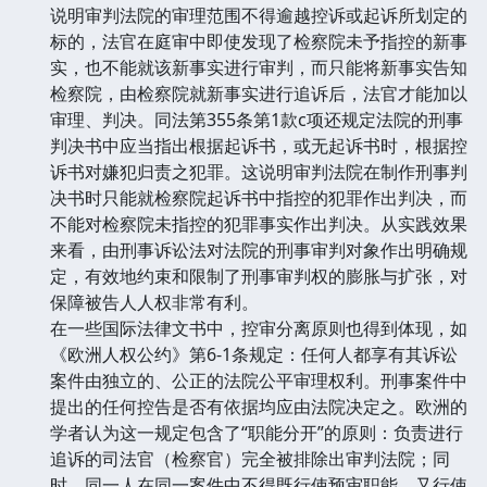
说明审判法院的审理范围不得逾越控诉或起诉所划定的
标的，法官在庭审中即使发现了检察院未予指控的新事
实，也不能就该新事实进行审判，而只能将新事实告知
检察院，由检察院就新事实进行追诉后，法官才能加以
审理、判决。同法第355条第1款c项还规定法院的刑事
判决书中应当指出根据起诉书，或无起诉书时，根据控
诉书对嫌犯归责之犯罪。这说明审判法院在制作刑事判
决书时只能就检察院起诉书中指控的犯罪作出判决，而
不能对检察院未指控的犯罪事实作出判决。从实践效果
来看，由刑事诉讼法对法院的刑事审判对象作出明确规
定，有效地约束和限制了刑事审判权的膨胀与扩张，对
保障被告人人权非常有利。
在一些国际法律文书中，控审分离原则也得到体现，如
《欧洲人权公约》第6-1条规定：任何人都享有其诉讼
案件由独立的、公正的法院公平审理权利。刑事案件中
提出的任何控告是否有依据均应由法院决定之。欧洲的
学者认为这一规定包含了“职能分开”的原则：负责进行
追诉的司法官（检察官）完全被排除出审判法院；同
时，同一人在同一案件中不得既行使预审职能，又行使