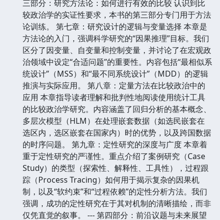
三部分：研究方法论：如何进行有效的比较 认识到比
较政治学的实证性要求，本书的第三部分专门用于方法
论训练。 第七章：研究设计的逻辑与变量选择 本章是
方法论的入门，强调科学研究的“因果推理”目标。我们
区分了因变量、自变量和控制变量，并讨论了在宏观政
治领域中设定“合适问题”的重要性。内容包括“最相似系
统设计”（MSS）和“最不同系统设计”（MDD）的逻辑
推演与实际应用。 第八章：定量方法在比较政治中的
应用 本章指导读者理解和批判性地阅读使用统计工具
的比较政治学研究。内容涵盖了回归分析的基本概念、
多层次模型（HLM）在处理嵌套数据（如选民嵌套在
选区内，选区嵌套在国家内）时的优势，以及跨国数据
的时序问题。 第九章：定性研究的深度与广度 本章着
重于定性研究的严谨性。重点介绍了案例研究（Case
Study）的类型（探索性、解释性、工具性），过程跟
踪（Process Tracing）如何用于揭示复杂的因果机
制，以及“软约束”和“过程依赖”的定性分析方法。我们
强调，成功的定性研究在于其对机制的清晰描绘，而非
仅凭直觉的叙事。 --- 第四部分：前沿议题与未来展望