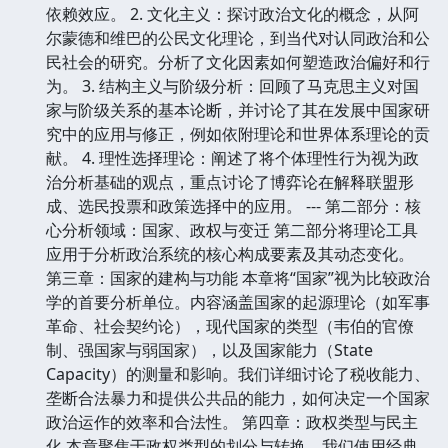
依赖效应。 2. 文化主义：探讨政治文化的概念，从阿
尔蒙德和维巴的公民文化理论，到当代对认同政治和公
民社会的研究。分析了文化因素如何塑造政治偏好和行
为。 3. 结构主义与阶级分析：回顾了马克思主义对国
家与阶级关系的基本论断，并讨论了其在发展中国家研
究中的应用与修正，例如依附理论和世界体系理论的贡
献。 4. 理性选择理论：阐述了将个体理性行为视为政
治分析基础的观点，重点讨论了博弈论在解释联盟形
成、选民投票和政策选择中的应用。 --- 第二部分：核
心分析领域：国家、政权与变迁 第二部分将理论工具
应用于分析政治系统的核心构成要素及其动态变化。
第三章：国家的建构与功能 本章将“国家”视为比较政治
学的首要分析单位。内容涵盖国家的起源理论（如军事
革命、社会契约论），现代国家的类型（韦伯的官僚
制、强国家与弱国家），以及国家能力（State
Capacity）的测量和影响。我们详细讨论了税收能力、
垄断合法暴力和提供公共品的能力，如何决定一个国家
政治运作的效率和合法性。 第四章：政权类型与民主
化 本章聚焦于政权类型的划分与转换。我们使用经典