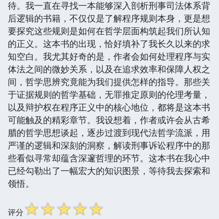
待。我一直在寻找一本能够深入剖析刑事司法体系背
后逻辑的书籍，不仅仅是了解程序规则本身，更是想
要探究这些规则是如何在哲学层面构筑起我们所认知
的正义。这本书的出现，恰好填补了我长久以来的求
知空白。我尤其好奇的是，作者会如何处理程序与实
体法之间的微妙关系，以及在追求效率和保障人权之
间，哲学思辨究竟能为我们提供怎样的指导。那些关
于证据规则的哲学基础，无罪推定原则的伦理考量，
以及辩护权在程序正义中的核心地位，都将是这本书
可能触及的精彩章节。我设想着，作者或许会从古希
腊的哲学思想谈起，逐步过渡到现代法哲学流派，用
严谨的逻辑和深刻的洞察，解读刑事诉讼程序中的那
些看似寻常却蕴含深邃哲理的环节。这本书在我心中
已经勾勒出了一幅宏大的知识图景，等待我去探索和
领悟。
☆
☆
☆
☆
☆
评分