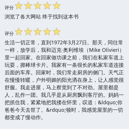
☆
☆
☆
☆
☆
评分
浏览了各大网站 终于找到这本书
☆
☆
☆
☆
☆
评分
生活一切正常，直到1972年3月27日。那天，同往常
一样，放学后，我和迈克·奥利维埃（Mike Olivieri）
里一起回家。在回家做功课之前，我们在私家车道上
玩耍，掷棒球卡片。我家有一条很长的私家车道连接
后面的车库。回家时，我们常走厨房的侧门。天气正
在慢慢转暖，户外明媚的阳光洒在身上，让人感觉很
舒服。我走进屋，马上察觉到了不对劲。屋里都是
人，乱作一团。我几乎是从厨房飘到客厅的。妈妈一
把抓住我，紧紧地把我搂在怀里，叹道：&ldquo;你
爸爸今天去世了。&rdquo;顿时，我感觉屋里的一切
都变成了慢动作。