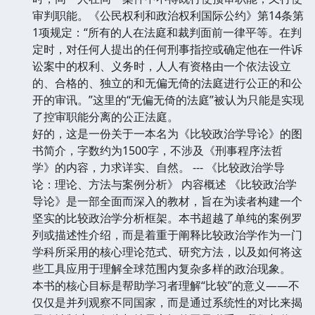
审判职能。《公民权利和政治权利国际公约》第14条第
1项规定：“所有的人在法庭和裁判面前一律平等。在判
定时，对任何人提出的任何刑事指控或确定他在一件诉
讼案中的权利、义务时，人人有资格由一个依法设立
的、合格的、独立的和无偏无倚的法庭进行公正的和公
开的审讯。”这里的“无偏无倚的法庭”被认为只能是实现
了控审职能分离的公正法庭。
好的，这是一份关于一本名为《比较政治学导论》的图
书简介，字数约为1500字，不涉及《刑事程序法哲
学》的内容，力求详实、自然。 --- 《比较政治学导
论：理论、方法与案例分析》 内容概述 《比较政治学
导论》是一部全面而深入的教材，旨在为读者构建一个
坚实的比较政治学分析框架。本书超越了单纯的案例罗
列或描述性介绍，而是着重于阐释比较政治学作为一门
学科所采用的核心理论范式、研究方法，以及如何将这
些工具应用于理解全球范围内复杂多样的政治现象。
本书的核心目标是帮助学习者理解“比较”的意义——不
仅仅是并列观察不同国家，而是通过系统性的对比来揭