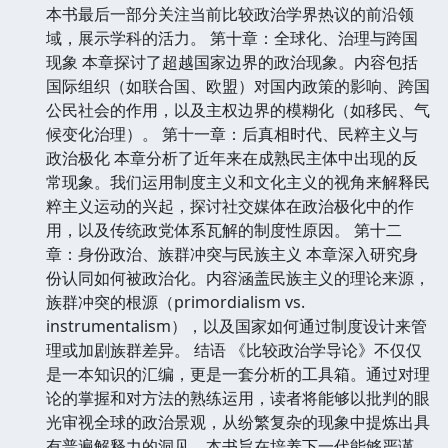
本书最后一部分关注当前比较政治学界热议的前沿领
域，展示学科的活力。 第十章：全球化、治理与跨国
现象 本章探讨了超越国家边界的政治现象。内容包括
国际组织（如联合国、欧盟）对国内政策的影响、跨国
公民社会的作用，以及主权边界的模糊化（如移民、气
候变化治理）。 第十一章：后真相时代、民粹主义与
政治极化 本章分析了近年来在成熟民主体中出现的反
常现象。我们运用制度主义和文化主义的视角来解释民
粹主义运动的兴起，探讨社交媒体在政治极化中的作
用，以及传统政党体系瓦解的制度性原因。 第十二
章：身份政治、族群冲突与民族主义 本章深入研究身
份认同如何被政治化。内容涵盖民族主义的理论来源，
族群冲突的根源（primordialism vs.
instrumentalism），以及国家如何通过制度设计来管
理或加剧族群差异。 结语 《比较政治学导论》不仅仅
是一本知识的汇编，更是一套分析的工具箱。通过对理
论的掌握和对方法的熟练运用，读者将能够以批判的眼
光审视全球的政治景观，从纷繁复杂的现象中提炼出具
有普遍解释力的洞见。本书旨在培养下一代能够严谨、