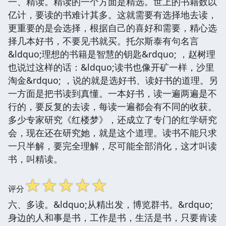
一、精读。精读的一个方面是精选。世上的书籍数以
亿计，要读的书难计其多。这就需要有选择地去读，
更重要的是会选择，根据自己的喜好和需要，精心选
择几本好书，不要见书就买。托尔斯泰有句名言
&ldquo;理想的书籍是智慧的钥匙&rdquo; ，赵树理
也说过这样的话：&ldquo;读书也像开矿一样，沙里
淘金&rdquo; ，说的就是选好书、读好书的道理。另
一方面是把书读到真懂。一本好书，读一遍两遍是不
行的，要反复的去读，每读一遍都会有不同的收获。
多少专家研究《红楼梦》，还成立了专门的红学研究
会，现在还在研究她，就是这个道理。读书不能只求
一只半解，要完全理解，尽可能全部消化，这才叫读
书，叫精读。
☆
☆
☆
☆
☆
评分
六、多读。&ldquo;从精出发，博览群书。&rdquo;
身边的人和事是书，工作是书，生活是书，只要肯读