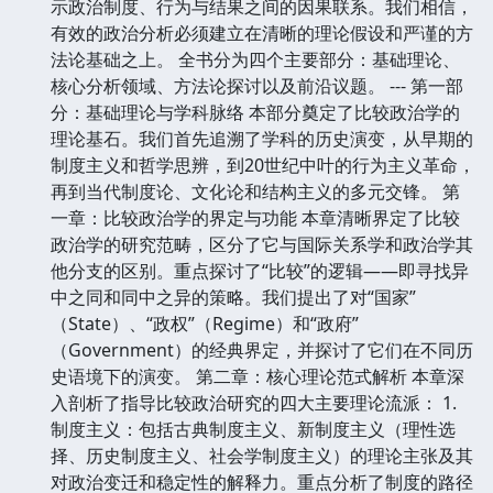
示政治制度、行为与结果之间的因果联系。我们相信，
有效的政治分析必须建立在清晰的理论假设和严谨的方
法论基础之上。 全书分为四个主要部分：基础理论、
核心分析领域、方法论探讨以及前沿议题。 --- 第一部
分：基础理论与学科脉络 本部分奠定了比较政治学的
理论基石。我们首先追溯了学科的历史演变，从早期的
制度主义和哲学思辨，到20世纪中叶的行为主义革命，
再到当代制度论、文化论和结构主义的多元交锋。 第
一章：比较政治学的界定与功能 本章清晰界定了比较
政治学的研究范畴，区分了它与国际关系学和政治学其
他分支的区别。重点探讨了“比较”的逻辑——即寻找异
中之同和同中之异的策略。我们提出了对“国家”
（State）、“政权”（Regime）和“政府”
（Government）的经典界定，并探讨了它们在不同历
史语境下的演变。 第二章：核心理论范式解析 本章深
入剖析了指导比较政治研究的四大主要理论流派： 1.
制度主义：包括古典制度主义、新制度主义（理性选
择、历史制度主义、社会学制度主义）的理论主张及其
对政治变迁和稳定性的解释力。重点分析了制度的路径