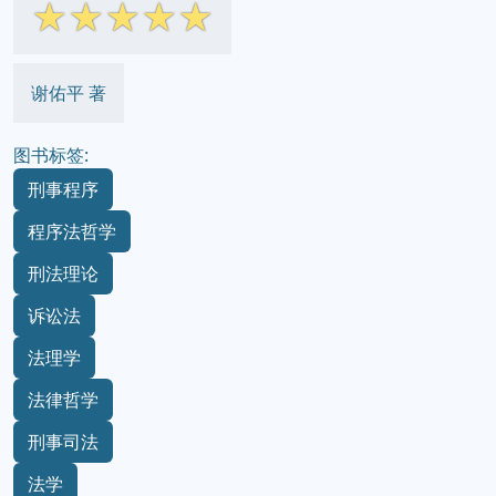
☆
☆
☆
☆
☆
谢佑平 著
图书标签:
刑事程序
程序法哲学
刑法理论
诉讼法
法理学
法律哲学
刑事司法
法学