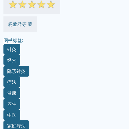
☆
☆
☆
☆
☆
杨孟君等 著
图书标签:
针灸
经穴
隐形针灸
疗法
健康
养生
中医
家庭疗法