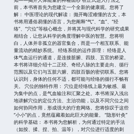
前，本书将首先为您建立一个全新的健康观。您将了
解： 中医理论的现代解读： 抛开晦涩难懂的古文，本
书将用通俗易懂的语言，为您阐释“气”、“血”、“经
络”、“穴位”等核心概念，并将其与现代科学的研究成果
相结合，让您从科学的角度理解中医的智慧。您将明
白，人体并非孤立的器官集合，而是一个相互联系、能
量流动的精妙系统。 经络系统的运作原理： 经络是人
体气血运行的通道，是连接脏腑、四肢、五官的桥梁。
本书将详细介绍十二正经、奇经八脉的主要走向、循行
范围以及它们与五脏六腑、四肢百骸的密切联系。您将
认识到，身体的任何不适，都可能与经络的循行不畅有
关。 穴位的独特作用： 穴位是经络线上最为敏感、最
为集中的点，是气血输注和汇聚之处。本书将深入浅出
地讲解穴位的定位方法、主治功能，以及不同穴位之间
如何协同作用，形成强大的疗愈网络。您将惊叹于这些
“小小”的点，竟然蕴藏着如此巨大的能量。 “隐形针灸”
的科学基础： 本书将为您解析，为何通过特定的手法
（如按、揉、捏、拍、温等），对穴位进行适度的刺