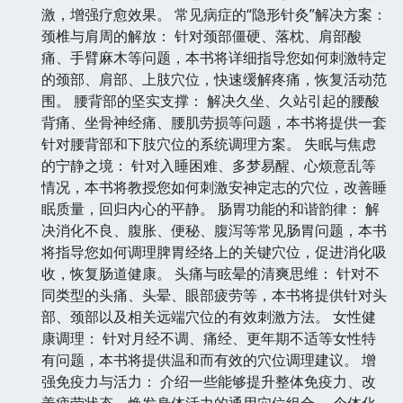
激，增强疗愈效果。 常见病症的“隐形针灸”解决方案：
颈椎与肩周的解放： 针对颈部僵硬、落枕、肩部酸
痛、手臂麻木等问题，本书将详细指导您如何刺激特定
的颈部、肩部、上肢穴位，快速缓解疼痛，恢复活动范
围。 腰背部的坚实支撑： 解决久坐、久站引起的腰酸
背痛、坐骨神经痛、腰肌劳损等问题，本书将提供一套
针对腰背部和下肢穴位的系统调理方案。 失眠与焦虑
的宁静之境： 针对入睡困难、多梦易醒、心烦意乱等
情况，本书将教授您如何刺激安神定志的穴位，改善睡
眠质量，回归内心的平静。 肠胃功能的和谐韵律： 解
决消化不良、腹胀、便秘、腹泻等常见肠胃问题，本书
将指导您如何调理脾胃经络上的关键穴位，促进消化吸
收，恢复肠道健康。 头痛与眩晕的清爽思维： 针对不
同类型的头痛、头晕、眼部疲劳等，本书将提供针对头
部、颈部以及相关远端穴位的有效刺激方法。 女性健
康调理： 针对月经不调、痛经、更年期不适等女性特
有问题，本书将提供温和而有效的穴位调理建议。 增
强免疫力与活力： 介绍一些能够提升整体免疫力、改
善疲劳状态、焕发身体活力的通用穴位组合。 个体化