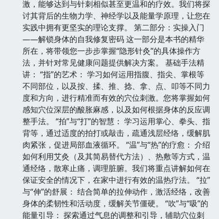
激，能够达到与针刺相似甚至更温和的疗效。我们将探
讨其背后的生物力学、神经学以及能量学原理，让您在
实践中拥有更坚实的理论支撑。 第二部分：实操入门
——解锁身体的自我修复密码 这一部分是本书的精华
所在，将带领您一步步掌握“隐形针灸”的具体操作方
法，并针对常见健康问题提供解决方案。 基础手法精
讲： “指”的艺术： 学习如何运用指腹、指尖、掌根等
不同部位，以及按、揉、推、捻、拿、点、叩等不同力
度和方向，进行精准而有效的穴位刺激。您将掌握如何
感知穴位深层的酸胀麻感，以及如何根据身体的反应调
整手法。 “拍”与“打”的智慧： 学习运用掌心、拳头、指
背等，通过适度的拍打或敲击，疏通浅层经络，缓解肌
肉紧张，促进局部血液循环。 “温”与“热”的疗愈： 介绍
如何利用艾灸（及其简易替代方法）、热敷等方式，温
通经络，散寒止痛，调理脏腑。我们将重点讲解如何在
保证安全的情况下，在家中进行有效的温热疗法。 “拉”
与“伸”的舒展： 结合简单的拉伸动作，激活经络，改善
身体的柔韧性和活动度，缓解关节僵硬。 “吹”与“吸”的
能量引导： 探索通过气息的调整和引导，辅助穴位刺