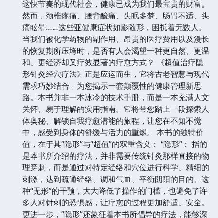
这快节奏的现代社会，健康已成为我们最宝贵的财富。
然而，颈椎疼痛、腰背酸痛、失眠多梦、肠胃不适、头
痛眩晕……这些亚健康症状如影随形，困扰着无数人。
当我们被化学药物的副作用、昂贵的医疗费用以及漫长
的恢复期所压垮时，是否有人会渴望一种更自然、更温
和、更经济却又疗效显著的疗愈方式？ 《超值治疗隐
形针灸经穴疗法》正是应运而生，它将古老智慧与现代
需求巧妙结合，为您揭示一套颠覆性的健康管理新思
路。本书并非一本冰冷的技术手册，而是一本充满人文
关怀、易于理解的实用指南。它将带您踏上一段探索人
体奥秘、解锁自我疗愈潜能的旅程，让您在不知不觉
中，感受到身体的舒缓与活力的重燃。 本书的独特价
值，在于其“隐形”与“超值”的双重含义： “隐形”： 指的
是本书所介绍的疗法，并非需要传统针灸那样直接的物
理穿刺，而是通过对特定经络和穴位进行科学、精细的
刺激，达到疏通经络、调和气血、平衡阴阳的目的。这
种“无形”的干预，大大降低了操作的门槛，也避免了许
多人对针刺的恐惧感，让疗愈的过程更加舒适、安全。
更进一步，“隐形”还象征着本书所倡导的疗法，能够深