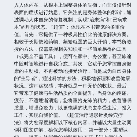
入人体内在，从根本上调整身体的失衡，而非仅仅针对
表面的症状进行姑息。它关注的是身体整体的和谐，通
过调动人体自身的修复机制，实现“治未病”和“已病求
本”的理想状态。 “超值”： 体现在本书带来的多重价
值。首先，它提供了一种极具性价比的健康解决方案。
相较于长期依赖药物、频繁就医的巨大开销，本书所教
授的方法，仅需掌握相关知识和一些简单易得的工具
（或完全不需工具），便可在家中、办公室，甚至旅途
中随时随地进行自我疗愈。其次，它赋予您掌控自身健
康的主动权。不再被动地接受治疗，而是成为自己身体
的“主导者”，通过科学的方法，积极地管理和改善健康
状况。这种赋权感，本身就是一种无价的收获。最后，
它带来了健康与生活品质的全面提升。当身体的疼痛、
疲劳、不适逐渐消退，您将重拾充沛的精力，改善睡眠
质量，增强免疫力，以更饱满的状态去享受生活、投入
工作，实现自我价值。 《超值治疗隐形针灸经穴疗
法》将为您深度解析以下核心内容，并辅以大量生动案
例和图文讲解，确保您学以致用： 第一部分：重塑认
知——揭开人体能量的神秘面纱 在正式进入疗法之