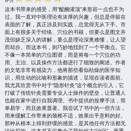
这本书带来的感受，用“醍醐灌顶”来形容一点也不为
过。我一直对中医理论有浓厚的兴趣，但总是停留在
表面的了解，真正涉及到实践，总觉得无从下手。市
面上有很多关于经络、穴位的书籍，但要么是图文并
茂但缺乏深入的讲解，要么是理论深奥难懂，让人望
而却步。而这本书，则巧妙地找到了一个平衡点。它
不像一本简单的穴位图谱，而是将每一个穴位的功
用、主治、以及操作方法都进行了细致的阐述。作者
的文笔非常有感染力，他将那些看似枯燥的医学知
识，用生动的比喻和形象的描述，呈现在读者面前。
我尤其欣赏书中对于“隐形针灸”这个概念的引入，它
打破了传统针灸需要专业人士操作的壁垒，让普通人
也能在家中进行自我调理。书中提供的按摩手法，简
单易学，而且效果显著。我尝试了书中的一些方法，
用来缓解工作带来的颈椎不适，效果出乎意料的好。
那种从根本上得到舒缓的感觉，是其他任何方法都无
法比拟的。这本书不仅教会了我如何去“治疗”，更重