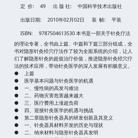
定 价:
49
出 版 社:
中国科学技术出版社
出版日期:
2010年02月02日
装 帧:
平装
ISBN:
9787504613530
本书是一部关于针灸疗法
的理论专著，全书由上篇、中篇和下篇三部分组成，全
书对隐形针灸经穴疗法作了较为全面系统的介绍，让人
们了解隐形针灸的超值治疗价值，推进隐形针灸经穴疗
法的技术应用，带动针灸医学的深入发展有积极意义。
●
上篇
●
医学基本问题与针灸医学的机遇
●
一、慢性病的高发与难治
●
二、药物灾害危害越来越大
●
三、医疗费用上涨超负荷
●
四、迎接针灸医学的机遇与挑战
●
第二章隐形针灸器具的研发创新及其意义
●
一、针灸器具材料开发的历史与现状
●
二、纳米材料与隐形针灸器具发明