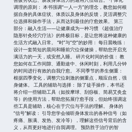
调理的原则： 本书强调“一人一方”的理念，教您如何根
据自身的具体症状、体质以及身体的反馈，灵活调整穴
位选择和操作手法，从而达到最佳的疗愈效果。 第三
部分：融入生活——让健康成为一种习惯 《超值治疗
隐形针灸经穴疗法》的终极目标，是让您将这种健康的
生活方式融入日常。 “时”与“空”的妙用： 每日晨晚练：
设计一套简短的晨间和睡前穴位保健操，帮助您开启充
满活力的一天，或安然入睡。 碎片化时间的价值： 教
您如何在工作间隙、通勤途中、休闲时刻，利用几分钟
的时间进行有效的自我疗愈。 不同季节的养生侧重：
根据四季变化，调整穴位刺激的侧重点，顺应自然，强
身健体。 工具的辅助与选择： 除了徒手操作，本书还
将介绍一些辅助工具（如按摩球、刮痧板、简易艾灸盒
等）的使用方法，帮助您拓展疗愈手段，但始终强调这
些工具是辅助，核心在于穴位与手法的理解。 身体的
“信号”解读： 引导您学会倾听身体发出的各种信号（如
疼痛、胀满、发热、发冷等），理解这些信号背后的含
义，从而更好地进行自我调理。 预防胜于治疗的智