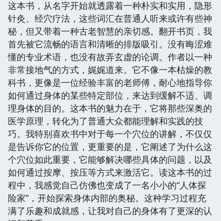
这本书，从名字开始就透露着一种朴实和实用，隐形
针灸、经穴疗法，这些词汇在普通人听来或许有些神
秘，但又带着一种古老智慧的亲切感。翻开书页，我
首先被它流畅的语言和清晰的排版吸引。没有晦涩难
懂的专业术语，也没有故弄玄虚的论调。作者以一种
非常接地气的方式，娓娓道来。它不像一本枯燥的教
科书，更像是一位经验丰富的老师傅，耐心地指导你
如何通过身体的某些特定部位，来达到缓解不适、调
理身体的目的。这本书的魅力在于，它将那些深奥的
医学原理，转化为了普通大众都能理解和实践的技
巧。我特别喜欢书中对于每一个穴位的讲解，不仅仅
是告诉你它的位置，更重要的是，它阐述了为什么这
个穴位如此重要，它能够解决哪些具体的问题，以及
如何通过按摩、按压等方式来激活它。读这本书的过
程中，我感觉自己仿佛也变成了一名小小的“人体探
险家”，开始探索身体内部的奥秘。这种学习过程充
满了乐趣和成就感，让我对自己的身体有了更深的认