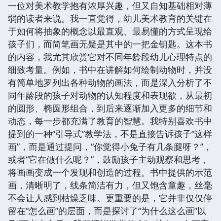
一位对美术教学抱有浓厚兴趣，但又自知基础相对薄
弱的读者来说。我一直觉得，幼儿美术教育的关键在
于如何将抽象的概念以最直观、最易懂的方式呈现给
孩子们，而简笔画无疑是其中的一把金钥匙。这本书
的内容，我尤其欣赏它对不同年龄段幼儿心理特点的
细致考量。例如，书中在讲解如何绘制动物时，并没
有简单地罗列出各种动物的画法，而是深入分析了不
同年龄段的孩子对动物的认知程度和表现欲，从最初
的圆形、椭圆形组合，到后来逐渐加入更多的细节和
动态，每一步都充满了教育的智慧。我特别喜欢书中
提到的一种“引导式”教学法，不是直接告诉孩子“这样
画”，而是通过提问，“你觉得小兔子有几条腿呀？”，
或者“它在做什么呢？”，鼓励孩子主动观察和思考，
将画画变成一个发现和创造的过程。书中提供的示范
画，清晰明了，线条简洁有力，但又饱含童趣，丝毫
不会让人感到枯燥乏味。更重要的是，它并非仅仅停
留在“怎么画”的层面，而是探讨了“为什么这么画”以