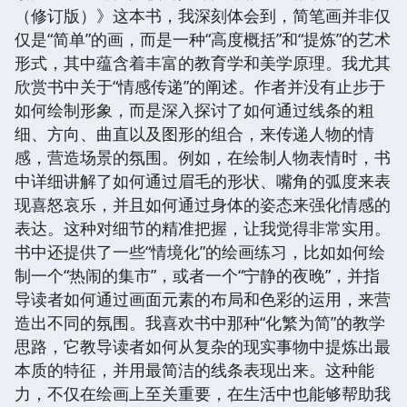
（修订版）》这本书，我深刻体会到，简笔画并非仅
仅是“简单”的画，而是一种“高度概括”和“提炼”的艺术
形式，其中蕴含着丰富的教育学和美学原理。我尤其
欣赏书中关于“情感传递”的阐述。作者并没有止步于
如何绘制形象，而是深入探讨了如何通过线条的粗
细、方向、曲直以及图形的组合，来传递人物的情
感，营造场景的氛围。例如，在绘制人物表情时，书
中详细讲解了如何通过眉毛的形状、嘴角的弧度来表
现喜怒哀乐，并且如何通过身体的姿态来强化情感的
表达。这种对细节的精准把握，让我觉得非常实用。
书中还提供了一些“情境化”的绘画练习，比如如何绘
制一个“热闹的集市”，或者一个“宁静的夜晚”，并指
导读者如何通过画面元素的布局和色彩的运用，来营
造出不同的氛围。我喜欢书中那种“化繁为简”的教学
思路，它教导读者如何从复杂的现实事物中提炼出最
本质的特征，并用最简洁的线条表现出来。这种能
力，不仅在绘画上至关重要，在生活中也能够帮助我