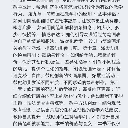
教学应用，帮助师范生将简笔画知识转化为有效的教学
行为。 第九章：简笔画在教学中的应用： 故事伴侣：
如何用简笔画辅助讲述绘本故事，让故事更生动有趣。
概念启蒙： 如何用简笔画解释抽象概念，如大小、多
少、快慢等。 情感表达： 如何引导幼儿通过简笔画表
达自己的情感和想法。 游戏化教学： 设计与简笔画相
关的教学游戏，提高幼儿参与度。 第十章：激发幼儿
的绘画潜能： 鼓励与评价： 如何给予幼儿积极的评
价，保护其创作积极性。 差异化指导： 针对不同程度
的幼儿，提供个性化的指导。 创设绘画环境： 如何营
造宽松、自由、鼓励创新的绘画氛围。 拓展性活动：
鼓励幼儿尝试不同材质、不同形式的绘画创作。 第十
一章：修订版的亮点与教学建议： 新版内容更新： 详
细介绍修订版在内容上的增补与优化，例如新增了哪些
主题、技法是否更精炼等。 教学方法创新： 结合现代
教育理念，提供更具启发性和互动性的教学方法建议。
教师自我提升： 鼓励师范生持续学习，不断提升自身
的简笔画教学能力。 本书的价值与意义： 本书不仅仅