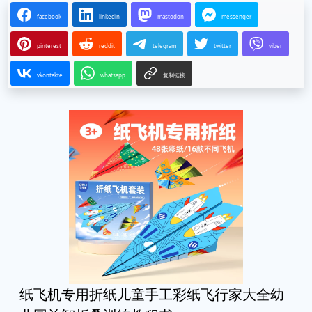
facebook
linkedin
mastodon
messenger
pinterest
reddit
telegram
twitter
viber
vkontakte
whatsapp
复制链接
纸飞机专用折纸儿童手工彩纸飞行家大全幼