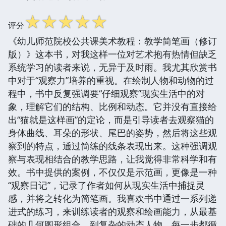
☆
☆
☆
☆
☆
评分
《幼儿师范院校公共课美术教程：教学简笔画（修订
版）》这本书，对我这样一位对艺术抱有热情但缺乏
系统学习的读者来说，无异于及时雨。我尤其欣赏书
中对于“观察力”培养的重视。在绘制人物和动物的过
程中，书中反复强调要“仔细观察”现实生活中的对
象，理解它们的结构、比例和动态。它并没有直接给
出“猫就是这样画”的定论，而是引导读者去观察猫的
身体曲线、耳朵的形状、尾巴的姿势，然后将这些观
察到的特点，通过简练的线条表现出来。这种强调观
察与表现相结合的教学思路，让我觉得非常科学和有
效。书中提供的案例，不仅仅是示范画，更像是一种
“观察日记”，记录了作者如何从现实生活中捕捉灵
感，并将之转化为简笔画。我喜欢书中通过一系列递
进式的练习，来训练读者的观察和绘画能力，从最基
础的几何图形组合，到复杂的动态人物，每一步都循