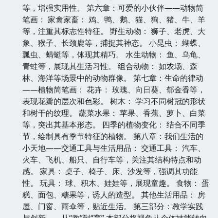
等，增强实用性。 第六章：可爱的小伙伴——动物简
笔画： 家禽家畜： 鸡、鸭、鹅、猫、狗、猪、牛、羊
等，注重其标志性特征。 野生动物： 狮子、老虎、大
象、猴子、长颈鹿等，捕捉其神态。 小昆虫： 蝴蝶、
瓢虫、蜻蜓等，体现其精巧。 水生动物： 鱼、乌龟、
青蛙等，展现其生活习性。 组合动物： 如农场、森
林、海洋等场景中的动物群像。 第七章：生命的律动
——植物简笔画： 花卉： 玫瑰、向日葵、郁金香等，
表现花瓣的层次和色彩。 树木： 学习不同树冠的形状
和树干的纹理。 蔬菜水果： 苹果、香蕉、萝卜、白菜
等，突出其基本形态。 四季的植物变化： 结合不同季
节，绘制具有季节特征的植物。 第八章：我们生活的
小天地——交通工具与生活用品： 交通工具： 汽车、
火车、飞机、船只、自行车等，关注其结构特点和动
感。 家具： 桌子、椅子、床、沙发等，强调其功能
性。 玩具： 球、积木、娃娃等，展现童趣。 食物： 蛋
糕、面包、糖果等，诱人的造型。 其他生活用品： 房
屋、门窗、雨伞等，贴近生活。 第三部分：教学实践
与创新——从“教”到“育” 本部分将视角从个体技能转向