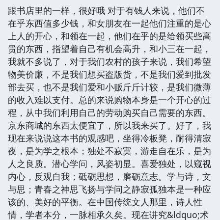
跟书店里的一样，很好哦 对于有钱人来说，他们不
在乎东西值多少钱，和女朋友在一起他们注重的是心
上人的开心，和领在一起，他们在乎的是给领买些高
贵的东西，指望着自己有机会高升，和小三在一起，
我就不多说了，对于我们农村的孩子来说，我们希望
物美价廉，不是我们想买盗版货，不是我们爱到批发
部去买，也不是我们爱和小贩斤斤计较，是我们微薄
的收入难以支付。总的来说购物本身是一个开心的过
程，从中我们利用自己的劳动购买自己需要的东西。
京东商城的东西太便宜了，所以我来买了。好了，我
现在来说说这本书的观感吧，坐得冷板凳，耐得清寂
夜，是为学之根本；独处不寂寞，游走自在乐，是为
人之良质。潜心学问，风姿初显。喜爱独处，以窥视
内心，反观自我；砥砺思想，磨砺意志。学与诗，文
与思；青春之神思飞扬与学问之静寂孤独本是一种应
该的、美好的平衡。在中国传统文人那里，诗人性
情，学者本分，一脉相承久矣。现在讲究&ldquo;术