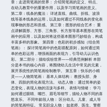
章：走进简笔画的世界： 介绍简笔画的定义、特点、
在幼儿教育中的重要作用，以及学习简笔画的意义。
第二章：线条的魔法： 详述直线、曲线、折线、波浪
线等基本线条的运用，以及如何通过不同线条的变化表
现事物的形态和质感。 第三章：图形的组合艺术： 重
点讲解圆形、方形、三角形、长方形等基本图形在简笔
画中的应用，以及如何将这些基本图形巧妙组合，构成
丰富多样的形象。 第四章：色彩的初步感知（结合简
笔画）： 探讨简笔画中的色彩搭配原则，如何通过简
单的色彩运用，增强画面的表现力，引导幼儿认识色
彩。 第二部分：描绘缤纷世界——经典范例解析 本部
分是本书的核心内容，将围绕幼儿生活中常见的元素，
展开系统性的简笔画绘制教学。 第五章：快乐的小精
灵——人物简笔画： 基本人体结构： 教授头部、身
体、四肢的简化表现方法。 动态人物： 通过简单的姿
态变化，表现人物的活泼与多样。 表情与情绪： 学习
如何通过眼睛、嘴巴、眉毛等细节，描绘人物不同的喜
怒哀乐。 不同年龄段人物： 区分幼儿、儿童、成人等
的简笔画特征。 常见职业人物： 如老师、医生、警察