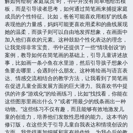
解如何绘制“家庭成员”时，书中并没有简单地给出模
板，而是引导读者思考，如何通过简笔画来捕捉家庭
成员的个性特征。比如，爸爸可能喜欢用粗犷的线条
表现他的力量感，妈妈可能更喜欢用柔和的曲线展现
她的温柔，而孩子则可以自由地发挥想象，在画面中
加入他们喜欢的元素。这种鼓励个性化表达的理念，
让我觉得非常宝贵。书中还提供了一些“情境创设”的
案例，教导如何在简笔画的基础上，引导儿童讲述故
事，比如画一条小鱼在水里游，然后引导孩子想象小
鱼要去哪里，会遇到什么朋友。这种将绘画与语言表
达、情感交流相结合的教学方法，让我看到了简笔画
在促进儿童全面发展方面的巨大潜力。我喜欢书中提
供的许多“游戏化”的绘画练习，比如“找找看，你能在
这些图形里画出什么？”或者“用最少的线条画出一种
动物。”这些练习不仅有趣，而且能够有效地激发儿
童的创造力，培养他们发散性思维的能力。这本书的
修订版，在这些关于引导儿童自我表达和情境创设的
方面，我觉得更加细腻和富有操作性，为我今后的教