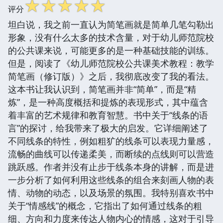
☆
☆
☆
☆
☆
评分
坦白说，我之前一直认为简笔画就是简单几笔勾勒出
形象，没有什么太多的技术含量，对于幼儿师范院校
的公共课来说，可能更多的是一种基础技能的训练。
但是，阅读了《幼儿师范院校公共课美术教程：教学
简笔画（修订版）》之后，我彻底改变了我的看法。
这本书让我认识到，简笔画并非“简单”，而是“精
炼”，是一种高度概括和提炼的表现形式，其中蕴含
着丰富的艺术规律和教育智慧。书中关于“线条的语
言”的探讨，给我带来了极大的启发。它详细阐述了
不同线条的特性，例如粗犷的线条可以表现力量感，
流畅的曲线可以传递柔美，而断续的点线则可以营造
跳跃感。作者并没有止步于线条本身的讲解，而是进
一步分析了如何利用这些线条的组合来刻画人物的表
情、动物的动态，以及场景的氛围。我特别喜欢书中
关于“情感线”的概念，它指出了如何通过线条的粗
细、方向和力度来传达人物内心的情感，这对于引导