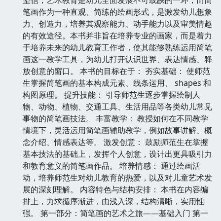
笔画作为一种直观、简练的绘画形式，是激发幼儿想象
力、创造力，培养其观察能力、动手能力以及审美情趣
的有效途径。本书并非旨在培养专业的画家，而是着力
于培养未来的幼儿教育工作者，使其能够熟练运用简笔
画这一教学工具，为幼儿打开认识世界、表达情感、释
放创意的窗口。 本书的目标在于： 夯实基础： 使师范
生掌握简笔画的基本构成元素、线条运用、 shapes 和
构图原理。 提升技能： 引导师范生逐步掌握绘制人
物、动物、植物、交通工具、生活用品等各类幼儿常见
事物的简笔画技法。 丰富教学： 教授如何在不同教学
情境下，灵活运用简笔画辅助教学，例如故事讲解、概
念介绍、情感表达等。 激发创意： 鼓励师范生在掌握
基本技法的基础上，发挥个人创意，设计出更具吸引力
和教育意义的简笔画作品。 培养情感： 通过绘画活
动，培养师范生对幼儿教育的热爱，以及对儿童艺术发
展的深刻理解。 内容特色与结构安排： 本书在内容编
排上，力求循序渐进，由浅入深，结构清晰，实用性
强。 第一部分：简笔画的艺术之旅——基础入门 第一