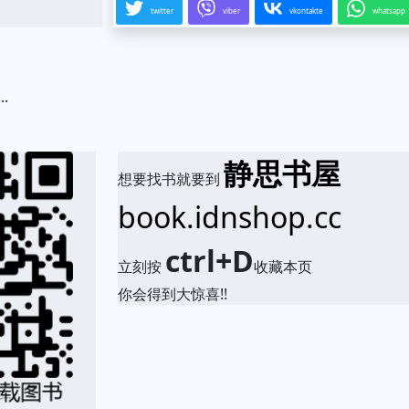
twitter
viber
vkontakte
whatsapp
.
.
静思书屋
想要找书就要到
book.idnshop.cc
ctrl+D
立刻按
收藏本页
你会得到大惊喜!!