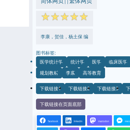
简体网页
繁体网页
||
☆
☆
☆
☆
☆
李康，贺佳，杨土保 编
图书标签:
医学统计学
统计学
医学
临床医学
规划教材
李康
高等教育
下载链接1
下载链接2
下载链接3
下载链接在页面底部
facebook
linkedin
mastodon
mes