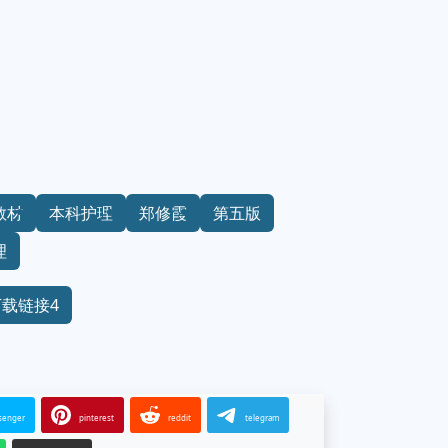
教材
本科护理
郑修霞
第五版
理
下载链接4
senger
pinterest
reddit
telegram