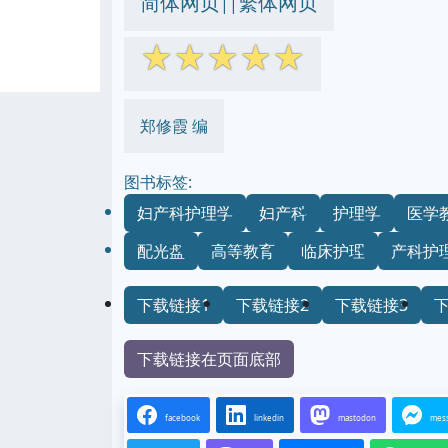
简体网页
繁体网页
||
☆
☆
☆
☆
☆
郑修霞 编
图书标签:
妇产科护理学
妇产科
护理学
医学
配光盘
高等教育
临床护理
产科护
下载链接1
下载链接2
下载链接3
下载链接在页面底部
facebook
linkedin
mastodon
mes