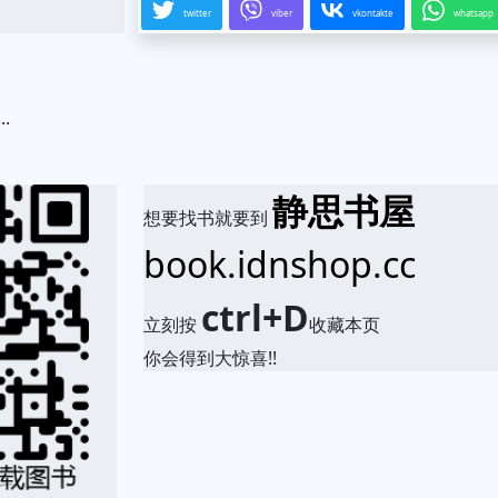
twitter
viber
vkontakte
whatsapp
.
静思书屋
想要找书就要到
book.idnshop.cc
ctrl+D
立刻按
收藏本页
你会得到大惊喜!!