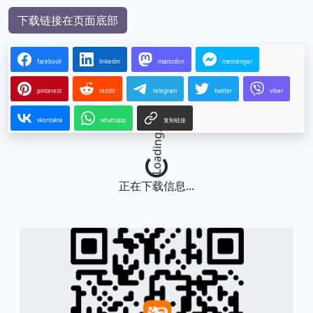
下载链接在页面底部
facebook
linkedin
mastodon
messenger
pinterest
reddit
telegram
twitter
viber
vkontakte
whatsapp
复制链接
Loading...
正在下载信息...