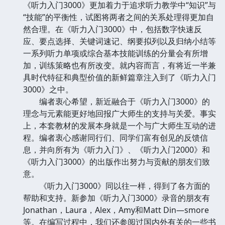
《听力入门3000》更加着力于追求听力教学中“知识”与
“技能”的平衡性，试图将两者之间的关系处理得更加自
然合理。在《听力入门3000》中，包括数字快速反
应、要点选择、关键词速记、纲要拟列以及归纳小结等
一系列听力单项或综合基本技能训练的分量会有所增
加，训练策略也有所改变。就内容而言，有将近一半兼
具时代特征和典型价值的新鲜篇章注入到了《听力入门
3000》之中。
编者衷心希望，新近融合于《听力入门3000》的
理念与元素能更好地回报广大师生的支持与关爱。事实
上，本套教材的发展本身就是一个与广大师生互动的进
程。编者衷心感谢同行们、同学们富有创见的反馈信
息，并向所有为《听力入门》、《听力入门2000》和
《听力入门3000》的出版作出努力与贡献的朋友们致
意。
《听力入门3000》同以往一样，得到了各方面的
帮助和支持。新参加《听力入门3000》录音的朋友有
Jonathan，Laura，Alex，Amy和Matt Din—smore
等。在编写过程中，我们还参阅过国内外有关的一些书