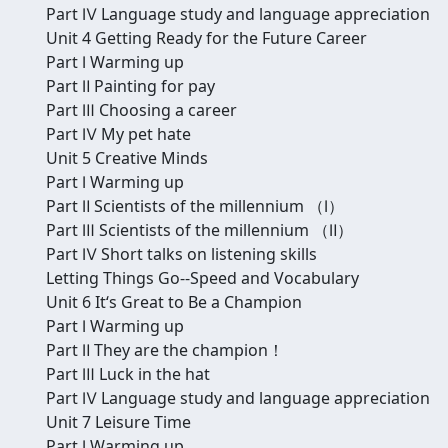
Part Ⅳ Language study and language appreciation
Unit 4 Getting Ready for the Future Career
Part Ⅰ Warming up
Part Ⅱ Painting for pay
Part Ⅲ Choosing a career
Part Ⅳ My pet hate
Unit 5 Creative Minds
Part Ⅰ Warming up
Part Ⅱ Scientists of the millennium （Ⅰ）
Part Ⅲ Scientists of the millennium （Ⅱ）
Part Ⅳ Short talks on listening skills
Letting Things Go--Speed and Vocabulary
Unit 6 It‘s Great to Be a Champion
Part Ⅰ Warming up
Part Ⅱ They are the champion！
Part Ⅲ Luck in the hat
Part Ⅳ Language study and language appreciation
Unit 7 Leisure Time
Part Ⅰ Warming up