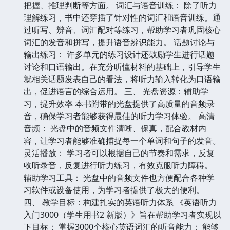
把握、推理判断等方面。 词汇与语音训练： 除了听力
理解练习，书中还穿插了针对性的词汇和语音训练。通
过听写、辨音、词汇配对等练习，帮助学习者巩固核心
词汇的发音和拼写，提升语音辨识能力。 话题讨论与
输出练习： 许多单元的练习设计还鼓励学生进行话题
讨论和口语输出。在充分听懂材料的基础上，引导学生
就相关话题发表自己的看法，将听力输入转化为口语输
出，促进语言的综合运用。 三、 光盘资源：辅助学
习，提升效率 本书附带的光盘提供了高质量的音频录
音，确保学习者能够获得最佳的听力学习体验。 高清
音频： 光盘中的音频文件清晰、保真，配合教材内
容，让学习者能够准确捕捉每一个单词和句子的发音。
灵活播放： 学习者可以根据自己的节奏和需求，反复
收听录音，反复进行听力练习，有效克服听力障碍。
辅助学习工具： 光盘中的音频文件也方便配合各种学
习软件或设备使用，为学习者提供了极大的便利。
四、 教学目标：构建扎实的英语听力体系 《英语听力
入门3000（学生用书2 新版）》旨在帮助学习者实现以
下目标： 掌握3000个核心英语词汇的听音能力： 能够