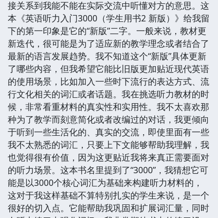
接关系到我能不能在实际交流中听懂对方的意思。这
本《英语听力入门3000（学生用书2 新版）》给我留
下的第一印象是它的“新版”二字。一般来说，教材更
新迭代，很可能是为了适应新的教学理念或者结合了
最新的语言发展趋势。我不知道这个“新版”具体更新
了哪些内容，但我希望它能比旧版更加贴近现代英语
的使用场景，比如加入一些时下流行的表达方式、流
行文化相关的词汇或者话题。我在挑选听力教材的时
候，非常看重材料的真实性和实用性。我不太喜欢那
种为了教学而刻意简化或者改编过的对话，我更倾向
于听到一些生活化的、真实的交流，即使里面有一些
我不太熟悉的词汇，只要上下文能够帮助我理解，我
也觉得很有价值，因为这更贴近我将来真正需要面对
的听力场景。这本书名里提到了“3000”，我猜想它可
能是以3000个核心词汇为基础来构建听力材料的，
这对于我这样基础不算特别扎实的学生来说，是一个
很好的切入点。它能帮助我巩固和扩展词汇量，同时