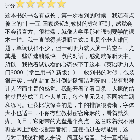
☆
☆
☆
☆
☆
评分
这本书的书名有点长，第一次看到的时候，我还有点
被它的“十一五”国家级规划教材的标签吓到，感觉会
不会很官方、很枯燥，就像大学里那种强制要学的课
本一样。我一直觉得英语听力这块儿是个老大难问
题，单词认得不少，但一到听力就大脑一片空白，尤
其是一些语速稍微快一点的对话，感觉就像听天书。
所以，我抱着试试看的心态买下了这本《英语听力入
门3000（学生用书2 新版）》。收到书的时候，包装
很严实，书的封面设计倒是挺简洁明亮的，没有那种
让人望而生畏的感觉。我翻开看了看目录，大概的结
构就是分成了几个大单元，每个单元又有不同的主题
和练习。让我比较惊喜的是，书的排版很清晰，字体
大小也适中，不像有些教材密密麻麻的，看着就头
疼。而且，它附带的光盘是个亮点，这意味着我不用
再去网上到处找配套音频，直接插进去就能用，这一
点对于我这种懒人来说，简直是福音。我一直相信，