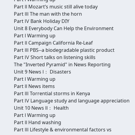
Part Ⅱ Mozart’s music still alive today
Part Ⅲ The man with the horn
Part Ⅳ Bank Holiday DIY
Unit 8 Everybody Can Help the Environment
Part Ⅰ Warming up
Part Ⅱ Campaign California Re-Leaf
Part Ⅲ PBS--a biodegradable plastic product
Part Ⅳ Short talks on listening skills
The "Inverted Pyramid" in News Reporting
Unit 9 News Ⅰ： Disasters
Part Ⅰ Warming up
Part Ⅱ News items
Part Ⅲ Torrential storms in Kenya
Part Ⅳ Language study and language appreciation
Unit 10 News Ⅱ： Health
Part Ⅰ Warming up
Part Ⅱ Hand washing
Part Ⅲ Lifestyle & environmental factors vs