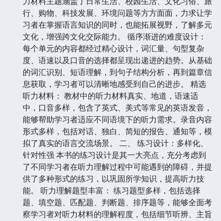
力材料主题涵盖了日常生活、校园生活、文化习俗、旅
行、购物、科技发展、环境问题等方方面面，力求让学
习者在掌握语言知识的同时，也能拓展视野，了解多元
文化，增强跨文化交际能力。 循序渐进的难度设计：
每个单元的内容都经过精心设计，词汇量、句型复杂
度、语速以及口音的选择都呈现出递进的趋势。从基础
的词汇识别、短语理解，到句子结构分析，再到篇章信
息获取，学习者可以清晰地感受到自己的进步。 精选
听力材料： 教材中的听力材料真实、地道，语速适
中，口音多样，包含了英式、美式等常见的英语发音，
能够帮助学习者适应不同语境下的听力需求。录音内容
形式多样，包括对话、独白、简短的报告、通知等，模
拟了真实的语言交流场景。 二、 练习设计：多样化、
针对性强 本书的练习设计是其一大亮点，充分考虑到
了不同学习者在听力理解过程中可能遇到的障碍，并提
供了多种形式的练习，以巩固所学知识，提高听力技
能。 听力理解题型丰富： 练习题型多样，包括选择
题、填空题、匹配题、判断题、排序题等，能够全面考
察学习者对听力材料的理解程度，包括细节听辨、主旨