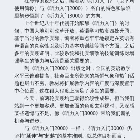
在冷静的反思之后，编者从《听力入门》（以下均
使用简称）与《听力入门2000〉〉各自的特色和缺陷
里初步悟到了《听力入门3000》的方向。
上个世纪八十年代初开始酝酿《听力入门》的时
候，中国大地刚刚改革开放，英语学习热潮四处升腾。
基于当时的教学实际，编者将重点牢牢地锁定在英语有
声语言的真实性以及听力基本功训练等两个方面。之后
多年的实践证明，比较系统和扎实细致的技能训练对增
强学生的能力与后劲是至关重要的。
到《听力入门2000》出版之时，全国的英语教学
水平已普遍提高，社会巨变所带来的新鲜气象和热门话
题也层出不穷。教材将扩展教学内容的广度与深度置于
中心位置，这在很大程度上满足了师生的需要。
今天，前两轮实践均已取得阶段性成果。但当我们
站到一个更加客观、更加全面的角度去审视时，又深感
某些遗憾与不足。愿《听力入门3000》带给我们新的
机会与进步。
与《听力入门2000》一样，《听力入门3000》仍
坚持“延伸”与“超越”的基本准则。就总体目标而言，