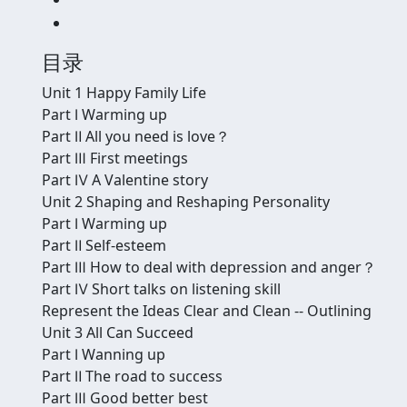
目录
Unit 1 Happy Family Life
Part Ⅰ Warming up
Part Ⅱ All you need is love？
Part Ⅲ First meetings
Part Ⅳ A Valentine story
Unit 2 Shaping and Reshaping Personality
Part Ⅰ Warming up
Part Ⅱ Self-esteem
Part Ⅲ How to deal with depression and anger？
Part Ⅳ Short talks on listening skill
Represent the Ideas Clear and Clean -- Outlining
Unit 3 All Can Succeed
Part Ⅰ Wanning up
Part Ⅱ The road to success
Part Ⅲ Good better best