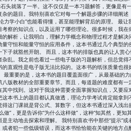
里的石头就落了一半。这不仅仅是一本习题解答，更像是有
复杂的题目。我特别喜欢它对每一个解题步骤的详细阐述
论力学小白”也能看得懂，甚至能理解背后的原理。 最
目考察的知识点，以及运用了哪些理论。很多时候，我在
细的解析，让我明白，理解力学概念和物理过程才是解决
动量守恒和能量守恒的应用条件，这本书通过几个典型的
一下子就豁然开朗。 而且，这本书的排版也真的让人赏
者杂乱。我之前也看过一些电子版的习题解析，但总觉得
书的直观性是电子版无法比拟的。这本书的纸张质量也很
。 最重要的是，这本书的题目覆盖面很广，从最基础的
第八版教材的全部重要章节。而且，每道题的难度都有一
在其中找到。这对于我这种需要全面掌握知识点，又要应
把这本书上的题目都认真做透，理论力学考试肯定能拿到
觉得这门课就是背公式、算数字，但这本书通过深入浅出
么做”，更是告诉你“为什么这样做”，这种“知其然，更知
是主动地去探索和理解。 我特别喜欢书中那些“提示”或
，或者犯一些低级错误，而这本书恰恰能在关键的地方点