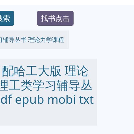
搜索
找书点击
习辅导丛书 理论力学课程
 配哈工大版 理论
校理工类学习辅导丛
epub mobi txt