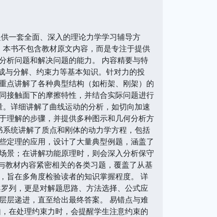
提供一套全面、深入的理论力学学习辅导方
成。本书不包含教材原文内容，而是专注于提供
分析问题和解决问题的能力。 内容精要与特
的合成与分解、约束力等基本知识。针对力的投
重点讲解了各种典型结构（如桁架、刚架）的
同接触面下的摩擦特性，并结合实际问题进行
量。详细讲解了曲线运动的分析，如切向加速
于理解的步骤，并提供多种图示和几何分析方
书系统讲解了质点和刚体的动力学方程，包括
些定理的应用，设计了大量典型例题，涵盖了
场景；在讲解功能原理时，则会深入分析保守
选了与教材内容紧密相关的各类习题，覆盖了从基
，旨在多角度检验读者的知识掌握程度。 详
案罗列，更是对解题思路、方法选择、公式应
层层递进，直至给出最终答案。 易错点与难
如，在处理约束力时，会提醒学生注意约束的