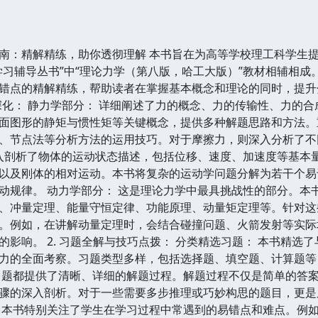
南：精解精练，助你透彻理解 本书旨在为高等学校理工科学生
学习辅导丛书”中“理论力学（第八版，哈工大版）”教材相辅相
错点的精解精练，帮助读者在掌握基本概念和理论的同时，提升
理与深化： 静力学部分： 详细阐述了力的概念、力的传输性、力
面图形的静矩与惯性矩等关键概念，提供多种解题思路和方法。
、节点法等分析方法的运用技巧。对于摩擦力，则深入分析了不
深入剖析了物体的运动状态描述，包括位移、速度、加速度等基本
以及刚体的相对运动。本书将复杂的运动学问题分解为若干个易
动规律。 动力学部分： 这是理论力学中最具挑战性的部分。本
、冲量定理、能量守恒定律、功能原理、动量矩定理等。针对这
。例如，在讲解动量定理时，会结合碰撞问题、火箭发射等实际
的影响。 2. 习题全解与技巧点拨： 分类精选习题： 本书精
力的全面考察。习题类型多样，包括选择题、填空题、计算题等
习题都提供了清晰、详细的解题过程。解题过程不仅是简单的答
骤的深入剖析。对于一些需要多步推理或巧妙构思的题目，更是
，本书特别关注了学生在学习过程中常遇到的易错点和难点。例