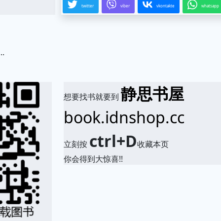
twitter
viber
vkontakte
whatsapp
.
静思书屋
想要找书就要到
book.idnshop.cc
ctrl+D
立刻按
收藏本页
你会得到大惊喜!!