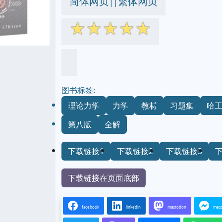
简体网页
繁体网页
||
☆
☆
☆
☆
☆
图书标签:
理论力学
力学
教材
习题集
哈
第八版
全解
下载链接1
下载链接2
下载链接3
下载链接在页面底部
facebook
linkedin
mastodon
mes