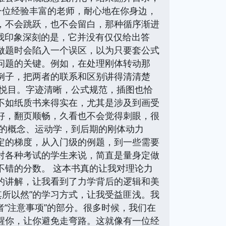
一位经验丰富的老师，耐心地在你身边，
，不会跳跃，也不会留白，那种循序渐进
让我印象深刻的是，它并没有仅仅给出答
做题时会陷入一个误区，以为只要套公式
问题的关键。例如，在处理刚体转动那
例子，把两者的联系和区别讲得清清楚
心悦目。字迹清晰，公式规范，插图也恰
不如纸质书来得实在，尤其是涉及到画受
好，翻页顺畅，久看也不会觉得刺眼，很
力的概念、运动学，到后期的刚体动力
定的梯度，从入门级的例题，到一些需要
对各种考试的学生来说，简直是量身定做
不错的分数。 这本书真的让我对理论力
的讲解，让我看到了力学背后的逻辑和美
其所以然”的学习方式，让我受益匪浅。我
者“注意事项”的部分。很多时候，我们在
醒你，让你避免走弯路。这就像有一位经