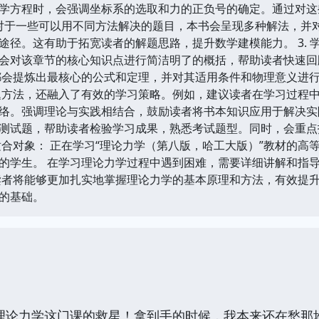
学方程时，会强调坐标系的选取和力的正负号的确定。通过对这
 对于一些可以用不同方法解决的题目，本书会呈现多种解法，并
途径。这有助于拓宽读者的解题思路，提升数学建模能力。 3. 
会对该章节的核心知识点进行简洁明了的概括，帮助读者快速回
都会提炼出最核心的公式和定理，并对其适用条件和物理意义进行
题方法，还融入了有效的学习策略。例如，建议读者在学习过程
络。强调理论与实践相结合，鼓励读者将书本知识应用于解决实际
测试题，帮助读者检验学习成果，熟悉考试题型。同时，会重点
适合对象： 正在学习“理论力学（第八版，哈工大版）”教材的高
的学生。 在学习理论力学过程中遇到困难，需要详细讲解和指导
读者将能够更加扎实地掌握理论力学的基本原理和方法，有效提
的基础。
理论力学这门课的救星！拿到手的时候，我本来还在愁那