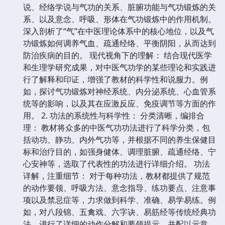
说、经络学说与气功的关系、脏腑功能与气功锻炼的关
系、以及意念、呼吸、形体在气功锻炼中的作用机制。
深入剖析了“气”在中医理论体系中的核心地位，以及气
功锻炼如何调养气血、疏通经络、平衡阴阳，从而达到
防治疾病的目的。 现代视角下的理解： 结合现代医学
和生理学研究成果，对中医气功学的某些理论和实践进
行了解释和印证，增强了教材的科学性和说服力。例
如，探讨气功锻炼对神经系统、内分泌系统、心血管系
统等的影响，以及其在应激反应、免疫调节等方面的作
用。 2. 功法的系统性与科学性： 分类清晰，编排合
理： 教材将众多的中医气功功法进行了科学分类，包
括动功、静功、内外气功等，并根据不同的养生保健目
标和治疗目的，如强身健体、调理脏腑、疏通经络、宁
心安神等，选取了代表性的功法进行详细介绍。 功法
详解，注重细节： 对于每种功法，教材都提供了规范
的动作要领、呼吸方法、意念指导、练功要点、注意事
项以及禁忌症等，力求做到科学、准确、易学易练。例
如，对八段锦、五禽戏、六字诀、易筋经等传统经典功
法，进行了详细的动作分解和要领提示，并配以示意