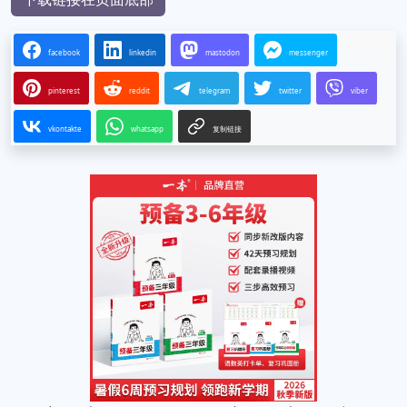
facebook
linkedin
mastodon
messenger
pinterest
reddit
telegram
twitter
viber
vkontakte
whatsapp
复制链接