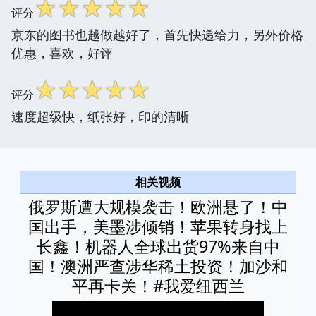
☆
☆
☆
☆
☆
评分
京东的图书也越做越好了，首先快递给力，另外价格
优惠，喜欢，好评
☆
☆
☆
☆
☆
评分
速度超级快，纸张好，印的清晰
相关视频
俄罗斯遭大规模袭击！欧洲悬了！中
国出手，美墨涉倾销！苹果转身找上
长鑫！机器人全球出货97%来自中
国！澳洲严查涉华稀土投资！加沙和
平再卡关！#我爱纽西兰