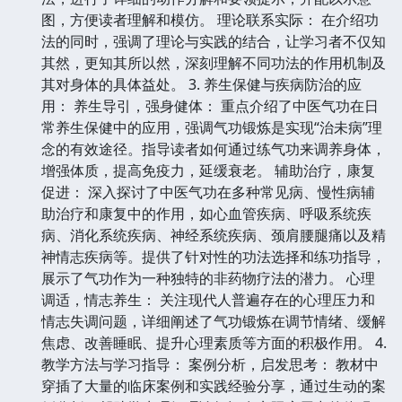
图，方便读者理解和模仿。 理论联系实际： 在介绍功
法的同时，强调了理论与实践的结合，让学习者不仅知
其然，更知其所以然，深刻理解不同功法的作用机制及
其对身体的具体益处。 3. 养生保健与疾病防治的应
用： 养生导引，强身健体： 重点介绍了中医气功在日
常养生保健中的应用，强调气功锻炼是实现“治未病”理
念的有效途径。指导读者如何通过练气功来调养身体，
增强体质，提高免疫力，延缓衰老。 辅助治疗，康复
促进： 深入探讨了中医气功在多种常见病、慢性病辅
助治疗和康复中的作用，如心血管疾病、呼吸系统疾
病、消化系统疾病、神经系统疾病、颈肩腰腿痛以及精
神情志疾病等。提供了针对性的功法选择和练功指导，
展示了气功作为一种独特的非药物疗法的潜力。 心理
调适，情志养生： 关注现代人普遍存在的心理压力和
情志失调问题，详细阐述了气功锻炼在调节情绪、缓解
焦虑、改善睡眠、提升心理素质等方面的积极作用。 4.
教学方法与学习指导： 案例分析，启发思考： 教材中
穿插了大量的临床案例和实践经验分享，通过生动的案