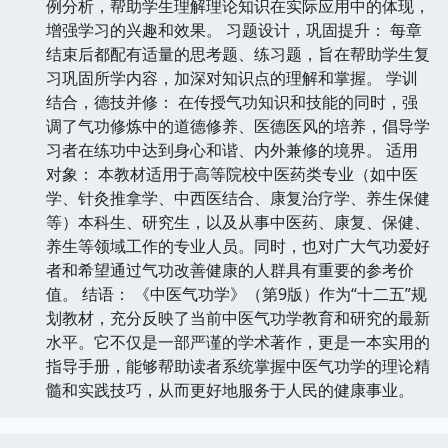
例分析，帮助学生理解理论知识在实际应用中的体现，
增强学习的兴趣和效果。 习题设计，巩固提升： 每章
结束后都配有适量的思考题、练习题，旨在帮助学生复
习巩固所学内容，加深对知识点的理解和掌握。 学训
结合，德技并修： 在传授气功知识和技能的同时，强
调了气功修炼中的道德修养、医德医风的培养，倡导学
习者在练功中达到身心和谐、内外兼修的境界。 适用
对象： 本教材适用于高等院校中医药类专业（如中医
学、针灸推拿学、中西医结合、康复治疗学、养生保健
等）本科生、研究生，以及从事中医药、康复、保健、
养生等领域工作的专业人员。同时，也对广大气功爱好
者和希望通过气功改善健康的人群具有重要的参考价
值。 结语： 《中医气功学》（第9版）作为“十二五”规
划教材，充分反映了当前中医气功学教育和研究的最新
水平。它不仅是一部严谨的学术著作，更是一本实用的
指导手册，能够帮助读者系统掌握中医气功学的理论精
髓和实践技巧，从而更好地服务于人民的健康事业。