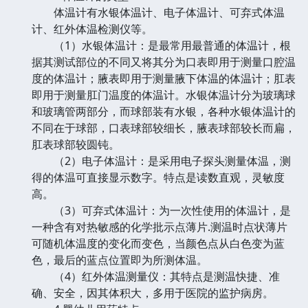
体温计有水银体温计、电子体温计、可弃式体温
计、红外体温检测仪等。
（1）水银体温计：是最常用最普通的体温计，根
据其测试部位的不同又将其分为口表即用于测量口腔温
度的体温计；腋表即用于测量腋下体温的体温计；肛表
即用于测量肛门温度的体温计。水银体温计分为玻璃球
和玻璃管两部分，而球部装有水银，各种水银体温计的
不同在于球部，口表球部较细长，腋表球部较长而扁，
肛表球部较圆钝。
（2）电子体温计：是采用电子探头测量体温，测
得的体温可直接显示数字。特点是读数直观，灵敏度
高。
（3）可弃式体温计：为一次性使用的体温计，是
一种含有对热敏感的化学批示点薄片.测温时点状薄片
可随机体温度的变化而变色，当颜色点从白色变为蓝
色，最后的蓝点位置即为所测体温。
（4）红外体温测量仪：其特点是测温快捷、准
确、安全，因其体积大，多用于医院的监护病房。