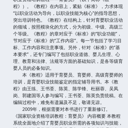
程》）。《教程》在内容上，紧贴《标准》，力求体现
“以职业活动为导向，以职业技能为核心”的指导思想，
突出培训特色。《教程》在结构上，针对育婴职业活动
的领域，按照模块化的方式，分为初级、中级、高级三
个等级。《教程》的章对应于《标准》的“职业功能”，
节对应于《标准》的“工作内容”。每一节包括了学习目
标、工作内容和注意事项。另外，针对《标准》的“基
本要求”，还专门编写了包括职业道德、婴儿生理、心
理、教育和法律、法规等方面的基础知识，是各等级育
婴人员的必备知识。
本《教程》适用于育婴员、育婴师、高级育婴师的
培训，是育婴职业技能鉴定的指定辅导用书。本《教
程》由王练、王书荃、陈英、陈学锋、杜丽蓉、吴凤
岗、郭建国等人参与编写，王书荃、陈英负责统稿。在
编辑过程中，难免有遗漏及不足，敬请见谅。
2009年，根据需要对本书进行了重新修订。
《国家职业资格培训教程：育婴员》 内容概要 本教程
系统全面地介绍了育婴员职业所需的各项知识与技能，