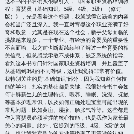
这本书的书名确实很吸引人，《国家职业资格培训教
程：育婴员（基础知识、5级、4级、3级）（修订
版）》，光是看着这个标题，我就觉得它涵盖的内容
会相当广泛且深入。我一直对育婴这个职业充满了好
奇和敬意，尤其是在现在这个社会，新手父母面临的
挑战越来越多，一个专业、有经验的育婴员的重要性
不言而喻。我之前也断断续续地了解过一些育婴的相
关信息，但总感觉零散不成体系，缺乏系统的指导。
看到这本书专门针对国家职业资格培训，并且覆盖了
从基础到3级的不同等级，这让我觉得非常有价值。
我特别关注的是“基础知识”部分，因为我知道任何技
能的学习，扎实的基础都是关键。我很好奇书中会如
何讲解新生儿的生理特点、喂养、睡眠、洗澡、抚触
等基本护理常识，以及如何正确处理宝宝可能出现的
常见问题，比如黄疸、湿疹、肠胀气等等。这些都是
作为育婴员必须掌握的核心技能，也是我作为家长最
关心的问题。此外，它提到的“5级、4级、3级”的划
分，也让我对育婴员的专业等级有了更清晰的认知。