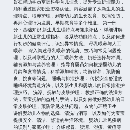
旨在帮助学员掌握科学育儿理念，提升专业护理能力，
顺利通过国家职业资格认证。内容涵盖了从新生儿的生
理特点、喂养护理，到婴幼儿的生长发育、疾病预防，
再到心理行为发展、早期教育等多个维度。 第一部
分：基础知识 新生儿生理特点与健康评估： 详细讲解
新生儿的正常生理指标、各系统功能特点，以及如何进
行初步的健康评估，识别异常情况。 母乳喂养与人工
喂养： 深入阐述母乳喂养的优势、技巧与常见问题处
理，以及科学规范的人工喂养方法、奶粉选择与冲调。
辅食添加与营养管理： 指导育婴员如何根据婴幼儿的
月龄和发育情况，科学添加辅食，均衡营养，预防偏
食、挑食等问题。 睡眠与排泄护理： 传授安全舒适的
睡眠环境营造方法，以及新生儿和婴幼儿的日常排泄护
理技巧。 洗澡、抚触与皮肤护理： 教授正确的洗澡方
法，宝宝抚触的益处与手法，以及如何做好婴幼儿的日
常皮肤护理，预防常见皮肤问题。 衣物与环境卫生：
讲解婴幼儿衣物的选择、清洗与消毒，以及如何为宝宝
提供安全、清洁、舒适的生活环境。 婴幼儿常见疾病
的识别与家庭护理： 介绍感冒、腹泻、湿疹、黄疸等