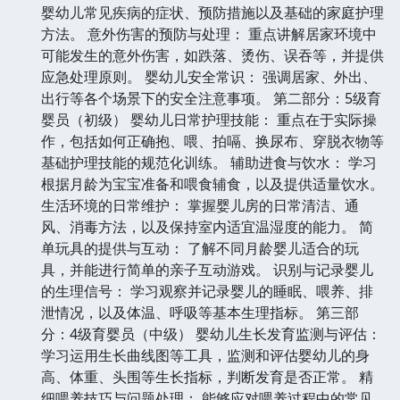
婴幼儿常见疾病的症状、预防措施以及基础的家庭护理
方法。 意外伤害的预防与处理： 重点讲解居家环境中
可能发生的意外伤害，如跌落、烫伤、误吞等，并提供
应急处理原则。 婴幼儿安全常识： 强调居家、外出、
出行等各个场景下的安全注意事项。 第二部分：5级育
婴员（初级） 婴幼儿日常护理技能： 重点在于实际操
作，包括如何正确抱、喂、拍嗝、换尿布、穿脱衣物等
基础护理技能的规范化训练。 辅助进食与饮水： 学习
根据月龄为宝宝准备和喂食辅食，以及提供适量饮水。
生活环境的日常维护： 掌握婴儿房的日常清洁、通
风、消毒方法，以及保持室内适宜温湿度的能力。 简
单玩具的提供与互动： 了解不同月龄婴儿适合的玩
具，并能进行简单的亲子互动游戏。 识别与记录婴儿
的生理信号： 学习观察并记录婴儿的睡眠、喂养、排
泄情况，以及体温、呼吸等基本生理指标。 第三部
分：4级育婴员（中级） 婴幼儿生长发育监测与评估：
学习运用生长曲线图等工具，监测和评估婴幼儿的身
高、体重、头围等生长指标，判断发育是否正常。 精
细喂养技巧与问题处理： 能够应对喂养过程中的常见