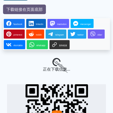
下载链接在页面底部
facebook
linkedin
mastodon
messenger
pinterest
reddit
telegram
twitter
viber
vkontakte
whatsapp
复制链接
Loading...
正在下载信息...