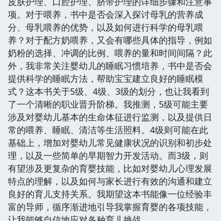
皮肤护理、口腔护理、脐带护理的详细步骤和注意事
项。对于喂养，书中是否会深入探讨母乳的营养成
分、母乳喂养的优势，以及如何进行科学的母乳喂
养？对于配方奶喂养，又会有哪些具体的指导，例如
奶粉的选择、冲调的比例、喂养的量和时间间隔？此
外，我非常关注婴幼儿的睡眠习惯培养，书中是否会
提供科学的睡眠方法，帮助宝宝建立良好的睡眠模
式？这本书关于5级、4级、3级的划分，也让我看到
了一个清晰的职业晋升阶梯。我推测，5级可能主要
涉及对婴幼儿基本的生命体征进行监测，以及提供日
常的喂养、睡眠、清洁等生活照料。4级则可能在此
基础上，增加对婴幼儿常见健康状况的识别和初步处
理，以及一些简单的早期智力开发活动。而3级，则
有望涉及更复杂的育婴技能，比如对婴幼儿心理发展
特点的理解，以及如何与家长进行有效的沟通和建立
良好的育儿支持关系。我期望这本书能像一位经验丰
富的导师，循序渐进地引导我掌握育婴的各项技能，
让我能够自信地应对各种育儿挑战。