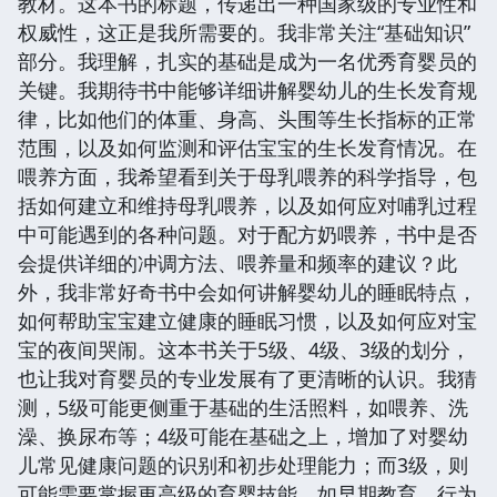
教材。这本书的标题，传递出一种国家级的专业性和
权威性，这正是我所需要的。我非常关注“基础知识”
部分。我理解，扎实的基础是成为一名优秀育婴员的
关键。我期待书中能够详细讲解婴幼儿的生长发育规
律，比如他们的体重、身高、头围等生长指标的正常
范围，以及如何监测和评估宝宝的生长发育情况。在
喂养方面，我希望看到关于母乳喂养的科学指导，包
括如何建立和维持母乳喂养，以及如何应对哺乳过程
中可能遇到的各种问题。对于配方奶喂养，书中是否
会提供详细的冲调方法、喂养量和频率的建议？此
外，我非常好奇书中会如何讲解婴幼儿的睡眠特点，
如何帮助宝宝建立健康的睡眠习惯，以及如何应对宝
宝的夜间哭闹。这本书关于5级、4级、3级的划分，
也让我对育婴员的专业发展有了更清晰的认识。我猜
测，5级可能更侧重于基础的生活照料，如喂养、洗
澡、换尿布等；4级可能在基础之上，增加了对婴幼
儿常见健康问题的识别和初步处理能力；而3级，则
可能需要掌握更高级的育婴技能，如早期教育、行为