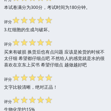
本试卷满分为300分，考试时间为180分钟。
☆
☆
☆
☆
☆
评分
3.红细胞的生成与破坏。
☆
☆
☆
☆
☆
评分
买来有破损 换货后也有点问题 应该是捡货的时候不
太仔细 希望都仔细点吧 不然给人的感觉就是水的很
喜欢在京东上买书 希望仔细点 越做越好吧
☆
☆
☆
☆
☆
评分
文字比较清晰，绝对正品！
☆
☆
☆
☆
☆
评分
生物化学约15%