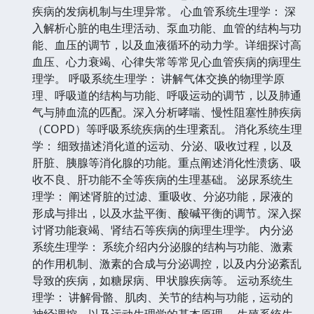
疾病的发病机制与生理异常。 心血管系统生理学： 深
入解析心脏的电生理活动、泵血功能、血管的结构与功
能、血压的调节，以及血液循环的动力学。详细探讨高
血压、心力衰竭、心律失常等常见心血管疾病的病理生
理学。 呼吸系统生理学： 讲解气体交换的物理学原
理、呼吸道的结构与功能、呼吸运动的调节，以及肺通
气与肺血流的匹配。深入分析哮喘、慢性阻塞性肺疾病
（COPD）等呼吸系统疾病的生理紊乱。 消化系统生理
学： 细致描述消化道的运动、分泌、吸收过程，以及
肝脏、胰腺等消化腺的功能。重点阐述消化性溃疡、吸
收不良、肝功能不全等疾病的生理基础。 泌尿系统生
理学： 阐述肾脏的过滤、重吸收、分泌功能，尿液的
形成与排出，以及水盐平衡、酸碱平衡的调节。深入探
讨肾功能衰竭、肾结石等疾病的病理生理学。 内分泌
系统生理学： 系统介绍内分泌腺的结构与功能、激素
的作用机制、激素的合成与分泌调控，以及内分泌紊乱
导致的疾病，如糖尿病、甲状腺疾病等。 运动系统生
理学： 讲解骨骼、肌肉、关节的结构与功能，运动的
神经调控，以及运动生理学的基本原理。 生殖系统生