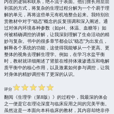
内在的逻辑和联系，绝不流于表面。他们擅长用层层
剥茧的方式，将复杂的生理过程分解为一个个易于理
解的单元，再将这些单元有机地整合起来。我特别欣
赏教材中对于“稳态”概念的反复强调和深入阐述。通
过对体内环境各种参数（如pH、体温、血糖等）如
何被精确调控的讲解，让我深刻理解了生命活动的精
妙与复杂。书中的很多章节都会以“稳态”为出发点，
解释各个系统的功能，这使得我能够从一个更高、更
整体的视角去理解生理学。例如，在学习水盐平衡
时，教材就详细阐述了肾脏在维持体液渗透压和电解
质平衡中的核心作用，以及激素如何参与调控，让我
对身体的精妙调控有了更深的认识。
☆
☆
☆
☆
☆
评分
翻阅《生理学（第8版）》的过程中，我最深的体会
之一便是它在理论深度与临床应用之间的完美平衡。
虽然这是一本面向本科临床的教材，其内容却绝非停