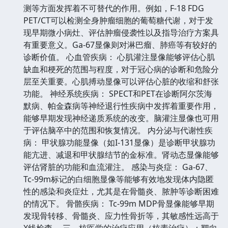
测等方面发挥着不可替代的作用。例如，F-18 FDG
PET/CT可以检测全身肿瘤细胞的葡萄糖代谢，对于发
现早期微小病灶、评估肿瘤侵袭性以及指导治疗方案具
有重要意义。Ga-67显像则对淋巴瘤、肺癌等有较好的
诊断价值。 心血管疾病： 心肌灌注显像能够评估心肌
缺血和梗死的范围与程度，对于冠心病的诊断和危险分
层至关重要。心肌搏动显像可以评估心脏的收缩和舒张
功能。 神经系统疾病： SPECT和PET在诊断阿尔茨海
默病、帕金森病等神经退行性疾病中发挥着重要作用，
能够早期发现神经递质系统的改变。脑灌注显像也可用
于评估脑卒中的范围和恢复情况。 内分泌与代谢性疾
病： 甲状腺功能显像（如I-131显像）是诊断甲状腺功
能亢进、减退和甲状腺结节的金标准。肾动态显像能够
评估肾脏的功能和血流灌注。 感染与炎症： Ga-67、
Tc-99m标记的白细胞显像等能够有效地发现体内隐匿
性的感染和炎症灶，尤其是在骨髓炎、脓肿等诊断困难
的情况下。 骨骼疾病： Tc-99m MDP骨显像能够早期
发现骨转移、骨髓炎、应力性骨折等，其敏感性远高于
X线检查。 三、核医学的治疗应用（核素治疗）：靶向