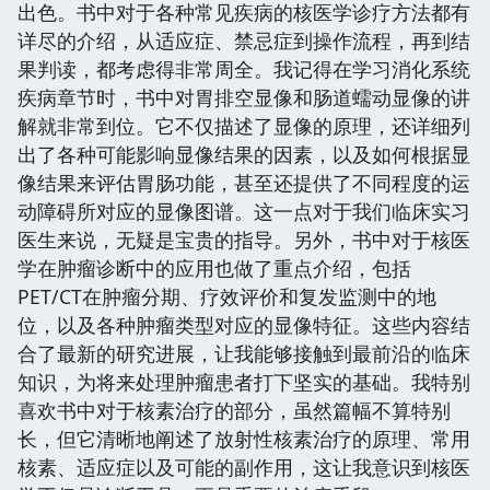
出色。书中对于各种常见疾病的核医学诊疗方法都有
详尽的介绍，从适应症、禁忌症到操作流程，再到结
果判读，都考虑得非常周全。我记得在学习消化系统
疾病章节时，书中对胃排空显像和肠道蠕动显像的讲
解就非常到位。它不仅描述了显像的原理，还详细列
出了各种可能影响显像结果的因素，以及如何根据显
像结果来评估胃肠功能，甚至还提供了不同程度的运
动障碍所对应的显像图谱。这一点对于我们临床实习
医生来说，无疑是宝贵的指导。另外，书中对于核医
学在肿瘤诊断中的应用也做了重点介绍，包括
PET/CT在肿瘤分期、疗效评价和复发监测中的地
位，以及各种肿瘤类型对应的显像特征。这些内容结
合了最新的研究进展，让我能够接触到最前沿的临床
知识，为将来处理肿瘤患者打下坚实的基础。我特别
喜欢书中对于核素治疗的部分，虽然篇幅不算特别
长，但它清晰地阐述了放射性核素治疗的原理、常用
核素、适应症以及可能的副作用，这让我意识到核医