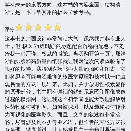
学科未来的发展方向。这本书的内容全面，结构清
晰，是一本非常实用的核医学参考书。
☆
☆
☆
☆
☆
评分
这本书的封面设计非常简洁大气，虽然我并非专业人
士，但“核医学(第8版)”的标题配合沉稳的配色，立刻
给我一种严谨、权威的感觉。当我翻开第一页，那清
晰的排版和高质量的纸张就让我对这次阅读体验有了
很好的期待。我特别喜欢书中大量的插图和图表，它
们将原本可能晦涩难懂的核医学原理和技术以一种直
观易懂的方式呈现出来。比如，关于放射性核素显像
的原理部分，书中配有详细的解剖示意图和图像成像
过程的模拟图，这让我这个初学者也能大致理解放射
性药物如何被靶向、如何被探测，以及最终如何转化
为可视化的医学影像。而且，文字的叙述也非常流
畅，尽管涉及到不少专业术语，但作者的表述方式很
有条理，循序渐进，让人感觉是在一步步引导读者走