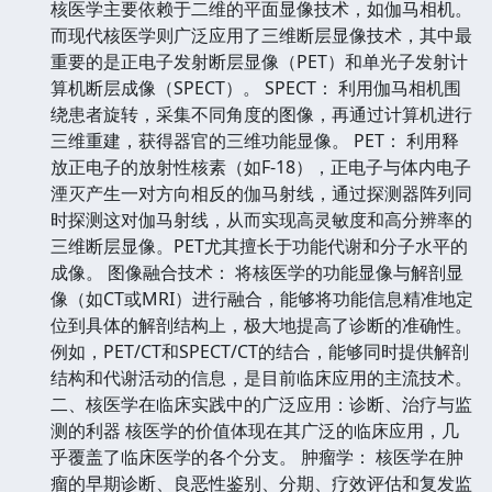
核医学主要依赖于二维的平面显像技术，如伽马相机。
而现代核医学则广泛应用了三维断层显像技术，其中最
重要的是正电子发射断层显像（PET）和单光子发射计
算机断层成像（SPECT）。 SPECT： 利用伽马相机围
绕患者旋转，采集不同角度的图像，再通过计算机进行
三维重建，获得器官的三维功能显像。 PET： 利用释
放正电子的放射性核素（如F-18），正电子与体内电子
湮灭产生一对方向相反的伽马射线，通过探测器阵列同
时探测这对伽马射线，从而实现高灵敏度和高分辨率的
三维断层显像。PET尤其擅长于功能代谢和分子水平的
成像。 图像融合技术： 将核医学的功能显像与解剖显
像（如CT或MRI）进行融合，能够将功能信息精准地定
位到具体的解剖结构上，极大地提高了诊断的准确性。
例如，PET/CT和SPECT/CT的结合，能够同时提供解剖
结构和代谢活动的信息，是目前临床应用的主流技术。
二、核医学在临床实践中的广泛应用：诊断、治疗与监
测的利器 核医学的价值体现在其广泛的临床应用，几
乎覆盖了临床医学的各个分支。 肿瘤学： 核医学在肿
瘤的早期诊断、良恶性鉴别、分期、疗效评估和复发监