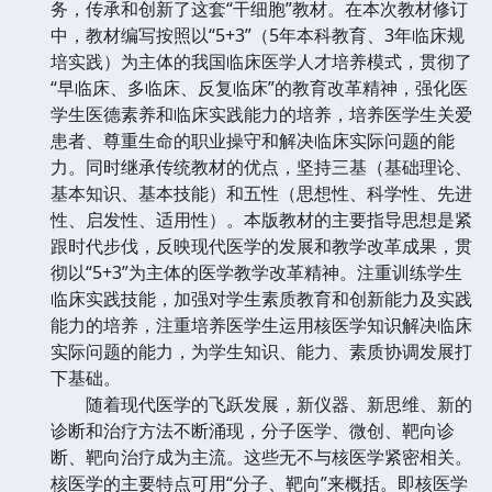
务，传承和创新了这套“干细胞”教材。在本次教材修订
中，教材编写按照以“5+3”（5年本科教育、3年临床规
培实践）为主体的我国临床医学人才培养模式，贯彻了
“早临床、多临床、反复临床”的教育改革精神，强化医
学生医德素养和临床实践能力的培养，培养医学生关爱
患者、尊重生命的职业操守和解决临床实际问题的能
力。同时继承传统教材的优点，坚持三基（基础理论、
基本知识、基本技能）和五性（思想性、科学性、先进
性、启发性、适用性）。本版教材的主要指导思想是紧
跟时代步伐，反映现代医学的发展和教学改革成果，贯
彻以“5+3”为主体的医学教学改革精神。注重训练学生
临床实践技能，加强对学生素质教育和创新能力及实践
能力的培养，注重培养医学生运用核医学知识解决临床
实际问题的能力，为学生知识、能力、素质协调发展打
下基础。
随着现代医学的飞跃发展，新仪器、新思维、新的
诊断和治疗方法不断涌现，分子医学、微创、靶向诊
断、靶向治疗成为主流。这些无不与核医学紧密相关。
核医学的主要特点可用“分子、靶向”来概括。即核医学