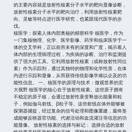
的主要内容就是放射性核素分子水平的靶向显像诊断，
放射性核素分子水平的靶向治疗，利用放射性核素靶
向、灵敏等特点进行医学研究，也紧跟现代医学的步
伐。
核医学：探索人体内部奥秘的精密科学 核医学，作为
一门集核物理、化学、医学影像、药学和临床医学于一
体的交叉学科，正以前所未有的深度和广度，揭示着人
体内部的生理病理过程，为疾病的诊断、治疗和监测提
供了强大的工具。它利用放射性核素（或称放射性同位
素）作为示踪剂，通过其独特的物理和化学性质，在体
内进行示踪和显像，从而获得传统影像学难以企及的功
能性信息。 一、核医学的原理与技术：微观世界的宏
大视野 核医学的核心在于放射性核素。这些原子拥有
不稳定的原子核，会通过放射性衰变释放出能量和粒
子，例如伽马射线、β粒子等。这些射线在体外能够被
探测器捕捉，经过复杂的信号处理和图像重建，最终形
成能够反映器官功能、代谢活动和血流灌注等信息的功
能显像。 放射性核素的选择与标记： 选择合适的放射
性核素是核医学检查的关键。理想的核素应具有短半衰