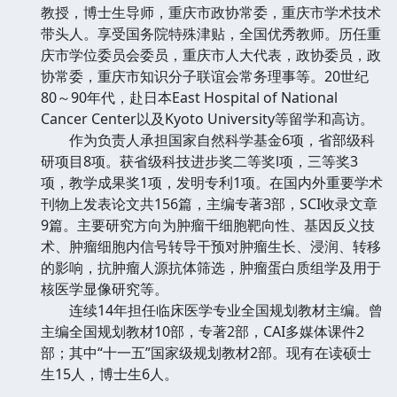
教授，博士生导师，重庆市政协常委，重庆市学术技术
带头人。享受国务院特殊津贴，全国优秀教师。历任重
庆市学位委员会委员，重庆市人大代表，政协委员，政
协常委，重庆市知识分子联谊会常务理事等。20世纪
80～90年代，赴日本East Hospital of National
Cancer Center以及Kyoto University等留学和高访。
作为负责人承担国家自然科学基金6项，省部级科
研项目8项。获省级科技进步奖二等奖l项，三等奖3
项，教学成果奖1项，发明专利1项。在国内外重要学术
刊物上发表论文共156篇，主编专著3部，SCI收录文章
9篇。主要研究方向为肿瘤干细胞靶向性、基因反义技
术、肿瘤细胞内信号转导干预对肿瘤生长、浸润、转移
的影响，抗肿瘤人源抗体筛选，肿瘤蛋白质组学及用于
核医学显像研究等。
连续14年担任临床医学专业全国规划教材主编。曾
主编全国规划教材10部，专著2部，CAI多媒体课件2
部；其中“十一五”国家级规划教材2部。现有在读硕士
生15人，博士生6人。