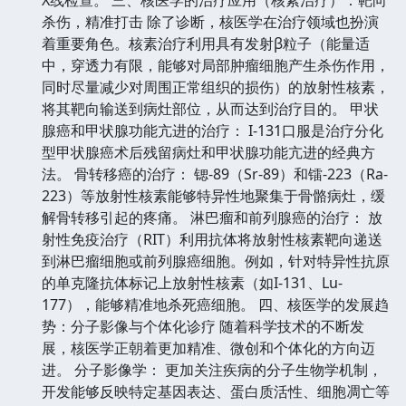
杀伤，精准打击 除了诊断，核医学在治疗领域也扮演
着重要角色。核素治疗利用具有发射β粒子（能量适
中，穿透力有限，能够对局部肿瘤细胞产生杀伤作用，
同时尽量减少对周围正常组织的损伤）的放射性核素，
将其靶向输送到病灶部位，从而达到治疗目的。 甲状
腺癌和甲状腺功能亢进的治疗： I-131口服是治疗分化
型甲状腺癌术后残留病灶和甲状腺功能亢进的经典方
法。 骨转移癌的治疗： 锶-89（Sr-89）和镭-223（Ra-
223）等放射性核素能够特异性地聚集于骨骼病灶，缓
解骨转移引起的疼痛。 淋巴瘤和前列腺癌的治疗： 放
射性免疫治疗（RIT）利用抗体将放射性核素靶向递送
到淋巴瘤细胞或前列腺癌细胞。例如，针对特异性抗原
的单克隆抗体标记上放射性核素（如I-131、Lu-
177），能够精准地杀死癌细胞。 四、核医学的发展趋
势：分子影像与个体化诊疗 随着科学技术的不断发
展，核医学正朝着更加精准、微创和个体化的方向迈
进。 分子影像学： 更加关注疾病的分子生物学机制，
开发能够反映特定基因表达、蛋白质活性、细胞凋亡等