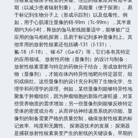
期（以减少患者辐射剂量）、高能量（便于探测）、易
于标记到生物分子上（形成示踪剂）以及低毒性。例
如，用于心肌灌注显像的锝-99m（Tc-99m），其半衰
期约为6小时，释放的伽马射线能量适中，能够被广泛
应用的伽马相机探测，且易于标记到多种显像剂上。其
他常用的放射性核素还包括碘-131（I-131）、
氟-18（F-18）、镓-67（Ga-67）等，它们各有其特定
的应用领域。 放射性药物（显像剂）的设计与制备：
放射性核素需要与特定的药物分子结合，形成放射性药
物（显像剂），才能在体内特异性地靶向特定器官、组
织或病灶。这些显像剂的设计充分利用了生物化学、生
理学和药理学的原理。例如，某些显像剂能够特异性地
聚集于肿瘤组织，因为肿瘤细胞的新陈代谢旺盛，对某
些营养物质的需求增加；另一些显像剂则能够反映特定
受体的密度或分布，从而评估神经递质系统的功能。显
像剂的制备需要严格的质量控制，确保放射性核素的标
记效率、纯度和无菌性。 探测器技术的发展： 探测器
是捕获放射性核素衰变产生的射线的关键设备。早期的