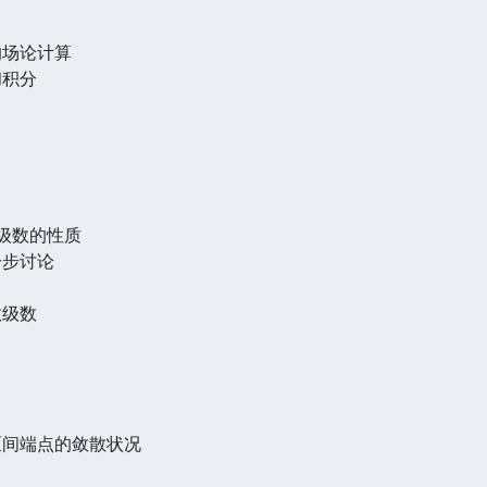
的场论计算
和积分
敛级数的性质
一步讨论
数级数
区间端点的敛散状况