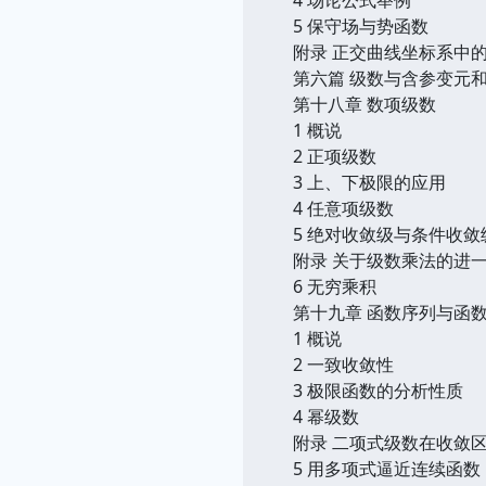
5 保守场与势函数
附录 正交曲线坐标系中
第六篇 级数与含参变元
第十八章 数项级数
1 概说
2 正项级数
3 上、下极限的应用
4 任意项级数
5 绝对收敛级与条件收
附录 关于级数乘法的进
6 无穷乘积
第十九章 函数序列与函
1 概说
2 一致收敛性
3 极限函数的分析性质
4 幂级数
附录 二项式级数在收敛
5 用多项式逼近连续函数