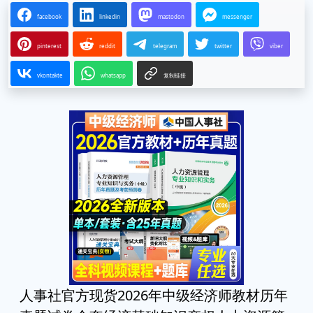
facebook
linkedin
mastodon
messenger
pinterest
reddit
telegram
twitter
viber
vkontakte
whatsapp
复制链接
人事社官方现货2026年中级经济师教材历年