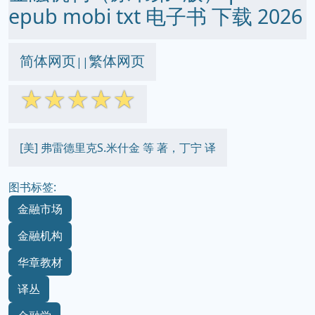
epub mobi txt 电子书 下载 2026
简体网页
繁体网页
||
☆
☆
☆
☆
☆
[美] 弗雷德里克S.米什金 等 著，丁宁 译
图书标签:
金融市场
金融机构
华章教材
译丛