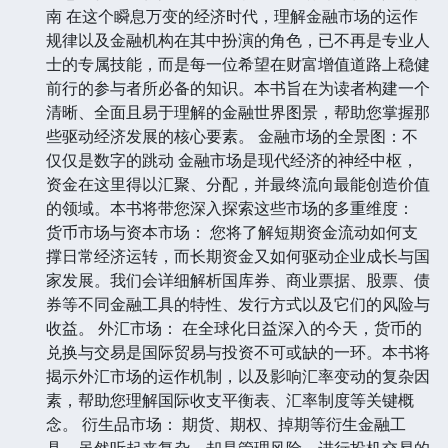
南 在这个瞬息万变的经济时代，理解金融市场的运作
规律以及金融机构在其中扮演的角色，已不再是专业人
士的专属技能，而是每一位希望在财富增值道路上稳健
前行的参与者所必备的知识。本书旨在为读者构建一个
清晰、全面且易于理解的金融世界图景，帮助您掌握那
些驱动经济发展的核心要素。 金融市场的全景图：不
仅仅是数字的跳动 金融市场是现代经济的神经中枢，
资金在这里得以汇聚、分配，并最终流向最能创造价值
的领域。本书将带您深入探索这些市场的多重维度：
货币市场与资本市场： 您将了解短期资金流动如何支
撑日常经济运转，而长期资金又如何驱动企业成长与国
家发展。我们会详细解析国库券、商业票据、股票、债
券等不同金融工具的特性、发行方式以及它们的风险与
收益。 外汇市场： 在全球化日益深入的今天，货币的
兑换与交易是国际贸易与投资不可或缺的一环。本书将
揭示外汇市场的运作机制，以及影响汇率变动的复杂因
素，帮助您理解国际收支平衡表、汇率制度等关键概
念。 衍生品市场： 期货、期权、掉期等衍生金融工
具，虽然听起来复杂，却是管理风险、进行投机交易的