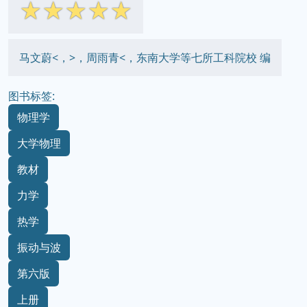
☆
☆
☆
☆
☆
马文蔚<，>，周雨青<，东南大学等七所工科院校 编
图书标签:
物理学
大学物理
教材
力学
热学
振动与波
第六版
上册