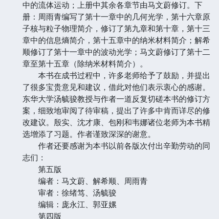
中的流体运动；上册中其余各章节由马文蔚修订。下
册：周雨青编写了第十一章中的几何光学，第十六章原
子核与粒子物理简介，修订了第九章和第十章，第十三
章中的信息熵简介，第十五章中的纳米材料简介；解希
顺修订了第十一章中的波动光学；马文蔚修订了第十二
章至第十五章（除纳米材料简介）。
本书在成书过程中，许多老师给予了鼓励，并提出
了很多宝贵意见和建议，借此对他们表示衷心的感谢。
东华大学汤毓骏教授与作者一道反复切磋本书的修订方
案，细致地审阅了待审稿，提出了许多中肯而详尽的修
改建议。殷实、沈才康、包刚和韦娜诸位老师为本书精
选增添了习题。作者谨致深深的谢意。
作者还要感谢为本书以前各版次付出辛勤劳动的同
志们：
第五版
编者：马文蔚、解希顺、周雨青
审者：徐绪笃、汤毓骏
编辑：庞永江、郭亚嫘
第四版