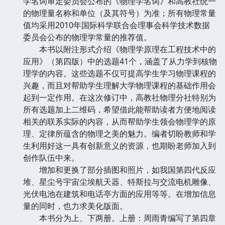
学名词审定委员会公布的《物理学名词》和高教社统一
的物理量名称和单位（及其符号）为准；所有物理常量
值均采用2010年国际科学联合会理事会科学技术数据
委员会公布的物理学常量的推荐值。
本书以附注形式介绍《物理学原理在工程技术中的
应用》（第四版）中的选题41个，涵盖了从力学到核物
理学的内容。这些选题不仅可提高学生学习物理课程的
兴趣，而且对帮助学生理解大学物理课程的基础作用会
起到一定作用。在这次修订中，高教社物理分社特别为
所有选题加上二维码，希望借此能帮助读者方便地阅读
相关的联系实际的内容，从而帮助学生领会物理学的原
理、定律所蕴含的物理之美的魅力。编者切盼教师和学
生利用好这一具有创新意义的资源，也期盼老师加入到
创作队伍中来。
增加和更换了部分插图和照片，如我国第四代反应
堆、星尘号宇宙尘埃航天器、特斯拉与交流电机雕像、
光伏电池在建筑和电话亭方面的应用等等。在增加信息
量的同时，也力求美化版面。
本书分为上、下两册。上册：周雨青编写了第四章