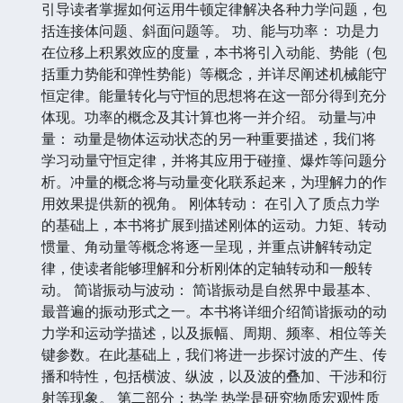
引导读者掌握如何运用牛顿定律解决各种力学问题，包
括连接体问题、斜面问题等。 功、能与功率： 功是力
在位移上积累效应的度量，本书将引入动能、势能（包
括重力势能和弹性势能）等概念，并详尽阐述机械能守
恒定律。能量转化与守恒的思想将在这一部分得到充分
体现。功率的概念及其计算也将一并介绍。 动量与冲
量： 动量是物体运动状态的另一种重要描述，我们将
学习动量守恒定律，并将其应用于碰撞、爆炸等问题分
析。冲量的概念将与动量变化联系起来，为理解力的作
用效果提供新的视角。 刚体转动： 在引入了质点力学
的基础上，本书将扩展到描述刚体的运动。力矩、转动
惯量、角动量等概念将逐一呈现，并重点讲解转动定
律，使读者能够理解和分析刚体的定轴转动和一般转
动。 简谐振动与波动： 简谐振动是自然界中最基本、
最普遍的振动形式之一。本书将详细介绍简谐振动的动
力学和运动学描述，以及振幅、周期、频率、相位等关
键参数。在此基础上，我们将进一步探讨波的产生、传
播和特性，包括横波、纵波，以及波的叠加、干涉和衍
射等现象。 第二部分：热学 热学是研究物质宏观性质