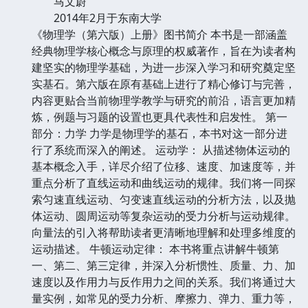
马文蔚
2014年2月于东南大学
《物理学（第六版）上册》图书简介 本书是一部涵盖
经典物理学核心概念与原理的权威著作，旨在为读者构
建坚实的物理学基础，为进一步深入学习和研究奠定坚
实基石。第六版在原有基础上进行了精心修订与完善，
内容更贴合当前物理学教学与研究的前沿，语言更加精
炼，例题与习题的设置也更具代表性和启发性。 第一
部分：力学 力学是物理学的基石，本书对这一部分进
行了系统而深入的阐述。 运动学： 从描述物体运动的
基本概念入手，详尽介绍了位移、速度、加速度等，并
重点分析了直线运动和曲线运动的规律。我们将一同探
索匀速直线运动、匀变速直线运动的分析方法，以及抛
体运动、圆周运动等复杂运动的受力分析与运动规律。
向量法的引入将帮助读者更清晰地理解和处理多维度的
运动描述。 牛顿运动定律： 本书将重点讲解牛顿第
一、第二、第三定律，并深入分析惯性、质量、力、加
速度以及作用力与反作用力之间的关系。我们将通过大
量实例，如常见的受力分析、摩擦力、弹力、重力等，