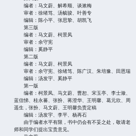
编者：马文蔚、解希顺、谈漱梅
审者：徐绪笃、汤毓骏、叶善专
编辑：陈小平、张思挚、胡凯飞
第三版
编者：马文蔚、柯景凤
审者：余守宪
编辑：奚静平
第二版
编者：马文蔚、柯景凤
审者：余守宪、徐绪笃、陈广汉、朱培豫、田恩瑞
编辑：汤发宇、奚静平
第一版
编者：柯景凤、马文蔚、曹恕、宋玉亭、李士潋、
蓝信悌、桂永蕃、张扮、蒋澄华、王明馨、葛元欣、周
遥生，张扮、马文蔚、王明馨负责定稿
编辑：汤发宇、李平、杨再石
由于编者水平有限，书中仍会有不妥之处，敬请老
师和同学们提出宝贵意见。