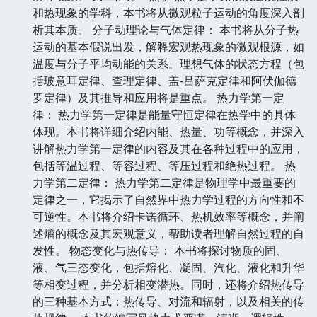
和热现象的学科，本书将从微观粒子运动的角度深入剖
析其本质。 分子动理论与气体定律： 本书将从分子热
运动的基本假说出发，解释宏观热现象的微观根源，如
温度与分子平均动能的关系。理想气体的状态方程（包
括玻意耳定律、查理定律、盖-吕萨克定律和阿伏伽德
罗定律）及其推导和应用将是重点。 热力学第一定
律： 热力学第一定律是能量守恒定律在热学中的具体
体现。本书将详细介绍内能、热量、功等概念，并深入
讲解热力学第一定律的内容及其在各种过程中的应用，
包括等温过程、等容过程、等压过程和绝热过程。 热
力学第二定律： 热力学第二定律是物理学中最重要的
定律之一，它揭示了自然界中热力学过程的方向性和不
可逆性。本书将介绍卡诺循环、热机效率等概念，并阐
述熵的概念及其宏观意义，帮助读者理解自然过程的自
发性。 物态变化与热传导： 本书将探讨物质的固、
液、气三态变化，包括熔化、凝固、汽化、液化和升华
等相变过程，并分析相变潜热。同时，还将介绍热传导
的三种基本方式：热传导、对流和辐射，以及相关的传