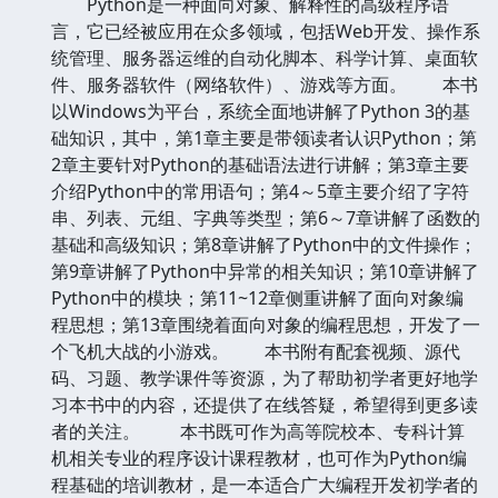
Python是一种面向对象、解释性的高级程序语
言，它已经被应用在众多领域，包括Web开发、操作系
统管理、服务器运维的自动化脚本、科学计算、桌面软
件、服务器软件（网络软件）、游戏等方面。 本书
以Windows为平台，系统全面地讲解了Python 3的基
础知识，其中，第1章主要是带领读者认识Python；第
2章主要针对Python的基础语法进行讲解；第3章主要
介绍Python中的常用语句；第4～5章主要介绍了字符
串、列表、元组、字典等类型；第6～7章讲解了函数的
基础和高级知识；第8章讲解了Python中的文件操作；
第9章讲解了Python中异常的相关知识；第10章讲解了
Python中的模块；第11~12章侧重讲解了面向对象编
程思想；第13章围绕着面向对象的编程思想，开发了一
个飞机大战的小游戏。 本书附有配套视频、源代
码、习题、教学课件等资源，为了帮助初学者更好地学
习本书中的内容，还提供了在线答疑，希望得到更多读
者的关注。 本书既可作为高等院校本、专科计算
机相关专业的程序设计课程教材，也可作为Python编
程基础的培训教材，是一本适合广大编程开发初学者的