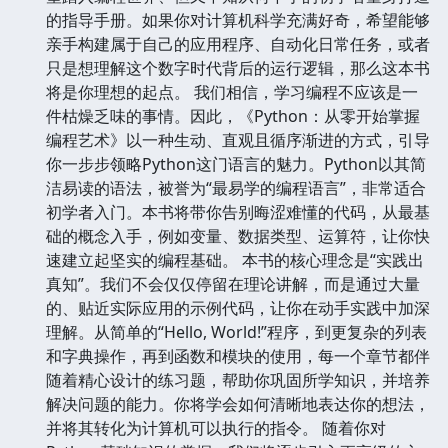
的指导手册。如果你对计算机科学充满好奇，希望能够
亲手构建属于自己的应用程序、自动化日常任务，或者
只是想理解这个数字时代背后的运行逻辑，那么这本书
将是你理想的起点。 我们相信，学习编程不应该是一
件枯燥乏味的事情。因此，《Python：从零开始掌握
编程艺术》以一种生动、直观且循序渐进的方式，引导
你一步步领略Python这门语言的魅力。Python以其简
洁易读的语法，被誉为“最易学的编程语言”，非常适合
初学者入门。本书将带你告别晦涩难懂的代码，从最基
础的概念入手，例如变量、数据类型、运算符，让你快
速建立起坚实的编程基础。 本书的核心理念是“实践出
真知”。我们不会仅仅停留在理论讲解，而是通过大量
的、贴近实际应用的示例代码，让你在动手实践中加深
理解。从简单的“Hello, World!”程序，到更复杂的列表
和字典操作，再到函数和模块的使用，每一个章节都伴
随着精心设计的练习题，帮助你巩固所学知识，并培养
解决问题的能力。你将学会如何清晰地表达你的想法，
并将其转化为计算机可以执行的指令。 随着你对