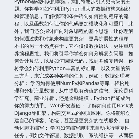
Python基础知识的掌握，我们将逐步引入更高级的主
题。你将学习如何利用Python强大的数据结构来组织
和管理信息，了解循环和条件语句如何控制程序的流
程，以及函数如何让你的代码更加模块化和可重用。此
外，我们还会探讨面向对象编程的基本思想，让你理解
如何通过类和对象来构建更复杂、更具扩展性的程序。
本书的另一个亮点在于，它不仅仅教授语法，更注重培
养编程思维。我们将引导你学会如何分解复杂问题，如
何设计算法，以及如何调试代码，找到并修复错误。你
将学会如何利用Python丰富的标准库，以及大量的第
三方库，来完成各种各样的任务，例如： 数据处理与
分析： 学习如何使用NumPy和Pandas等库，轻松处
理和分析海量数据，从中提取有价值的信息。无论是科
学研究、商业分析，还是金融建模，Python都能成为
你的得力助手。 Web开发基础： 了解如何使用Flask或
Django等框架，构建交互式的网页应用。你将能够创
建自己的博客、论坛，甚至是更复杂的在线服务。 自
动化脚本编写： 学习如何编写脚本来自动执行重复性
任务，例如文件管理、数据抓取、系统维护等，从而极