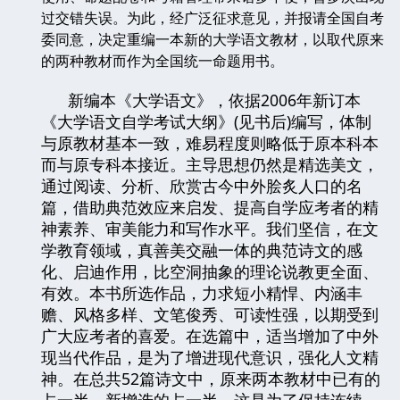
过交错失误。为此，经广泛征求意见，并报请全国自考
委同意，决定重编一本新的大学语文教材，以取代原来
的两种教材而作为全国统一命题用书。
新编本《大学语文》，依据2006年新订本
《大学语文自学考试大纲》(见书后)编写，体制
与原教材基本一致，难易程度则略低于原本科本
而与原专科本接近。主导思想仍然是精选美文，
通过阅读、分析、欣赏古今中外脍炙人口的名
篇，借助典范效应来启发、提高自学应考者的精
神素养、审美能力和写作水平。我们坚信，在文
学教育领域，真善美交融一体的典范诗文的感
化、启迪作用，比空洞抽象的理论说教更全面、
有效。本书所选作品，力求短小精悍、内涵丰
赡、风格多样、文笔俊秀、可读性强，以期受到
广大应考者的喜爱。在选篇中，适当增加了中外
现当代作品，是为了增进现代意识，强化人文精
神。在总共52篇诗文中，原来两本教材中已有的
占一半，新增选的占一半，这是为了保持连续