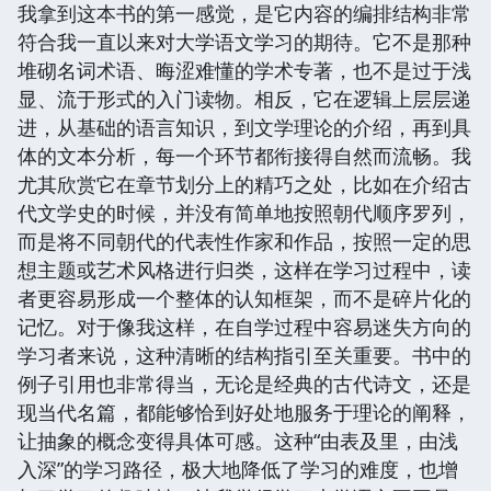
我拿到这本书的第一感觉，是它内容的编排结构非常
符合我一直以来对大学语文学习的期待。它不是那种
堆砌名词术语、晦涩难懂的学术专著，也不是过于浅
显、流于形式的入门读物。相反，它在逻辑上层层递
进，从基础的语言知识，到文学理论的介绍，再到具
体的文本分析，每一个环节都衔接得自然而流畅。我
尤其欣赏它在章节划分上的精巧之处，比如在介绍古
代文学史的时候，并没有简单地按照朝代顺序罗列，
而是将不同朝代的代表性作家和作品，按照一定的思
想主题或艺术风格进行归类，这样在学习过程中，读
者更容易形成一个整体的认知框架，而不是碎片化的
记忆。对于像我这样，在自学过程中容易迷失方向的
学习者来说，这种清晰的结构指引至关重要。书中的
例子引用也非常得当，无论是经典的古代诗文，还是
现当代名篇，都能够恰到好处地服务于理论的阐释，
让抽象的概念变得具体可感。这种“由表及里，由浅
入深”的学习路径，极大地降低了学习的难度，也增