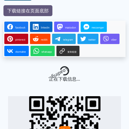
下载链接在页面底部
facebook
linkedin
mastodon
messenger
pinterest
reddit
telegram
twitter
viber
vkontakte
whatsapp
复制链接
Loading...
正在下载信息...