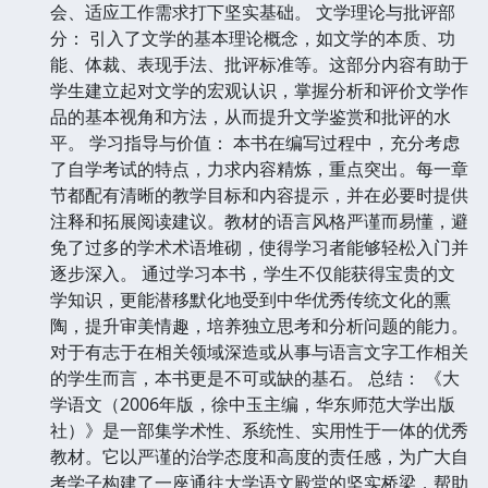
会、适应工作需求打下坚实基础。 文学理论与批评部
分： 引入了文学的基本理论概念，如文学的本质、功
能、体裁、表现手法、批评标准等。这部分内容有助于
学生建立起对文学的宏观认识，掌握分析和评价文学作
品的基本视角和方法，从而提升文学鉴赏和批评的水
平。 学习指导与价值： 本书在编写过程中，充分考虑
了自学考试的特点，力求内容精炼，重点突出。每一章
节都配有清晰的教学目标和内容提示，并在必要时提供
注释和拓展阅读建议。教材的语言风格严谨而易懂，避
免了过多的学术术语堆砌，使得学习者能够轻松入门并
逐步深入。 通过学习本书，学生不仅能获得宝贵的文
学知识，更能潜移默化地受到中华优秀传统文化的熏
陶，提升审美情趣，培养独立思考和分析问题的能力。
对于有志于在相关领域深造或从事与语言文字工作相关
的学生而言，本书更是不可或缺的基石。 总结： 《大
学语文（2006年版，徐中玉主编，华东师范大学出版
社）》是一部集学术性、系统性、实用性于一体的优秀
教材。它以严谨的治学态度和高度的责任感，为广大自
考学子构建了一座通往大学语文殿堂的坚实桥梁，帮助