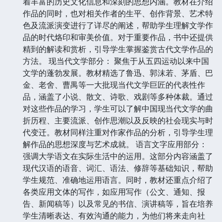
着丰富的历史文化信息和深刻的思想内涵。教材在介绍
作品的同时，也对相关作者的生平、创作背景、艺术特
色及流派演变进行了详尽的阐述，帮助学生理解文学作
品的时代烙印和审美价值。对于重要作品，书中还提供
精到的解读和赏析，引导学生掌握鉴赏古代文学作品的
方法。 现当代文学部分： 聚焦于从五四运动以来中国
文学的蓬勃发展。教材精选了鲁迅、郭沫若、茅盾、巴
金、老舍、曹禺等一大批现当代文学巨匠的代表性作
品，涵盖了小说、散文、诗歌、戏剧等多种体裁。通过
对这些作品的学习，学生可以了解中国现当代文学的曲
折历程、主要流派、创作思潮以及反映的社会现实与时
代变迁。教材同样注重对作家作品的分析，引导学生理
解作品的思想深度与艺术成就。 语言文字应用部分：
强调大学语文在实际生活中的运用。这部分内容涵盖了
现代汉语的语音、词汇、语法、修辞等基础知识，帮助
学生规范、准确地运用语言。同时，教材还重点介绍了
各类应用文体的写作，如应用写作（公文、通知、报
告、新闻稿等）以及常见的书信、演讲稿等，旨在培养
学生清晰表达、有效沟通的能力，为他们将来走向社