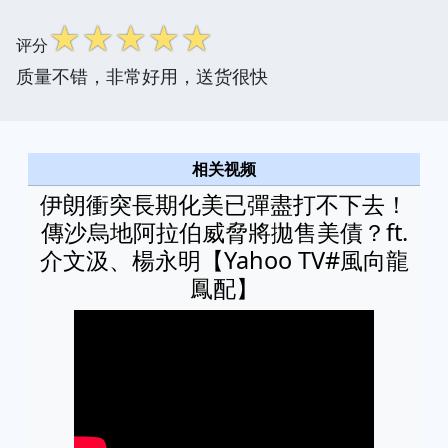
☆
☆
☆
☆
☆
评分
质量不错，非常好用，送货很快
相关视频
伊朗衝突長期化美已彈盡打不下去！
傳沙烏地阿拉伯威脅將拋售美債？ft.
介文汲、楊永明【Yahoo TV#風向龍
鳳配】