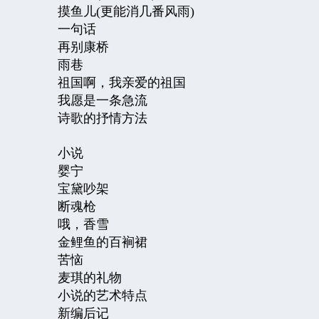
摸鱼儿
(
更能消几番风雨
)
一句话
再别康桥
雨巷
祖国啊，我亲爱的祖国
我愿是一条急流
诗歌的抒情方法
小说
婴宁
宝黛吵架
断魂枪
哦，香雪
金鲤鱼的百裥裙
苦恼
麦琪的礼物
小说的艺术特点
新编后记