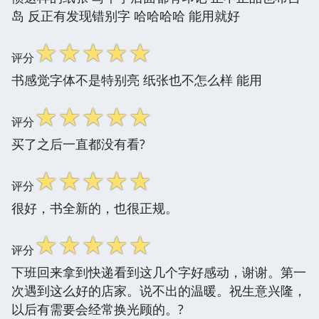
岛 反正有发现错别字 哈哈哈哈 能用就好
☆
☆
☆
☆
☆
评分
书感觉字体不是特别亮 纸张也不怎么样 能用
☆
☆
☆
☆
☆
评分
买了之后一直都没有看?
☆
☆
☆
☆
☆
评分
很好，书全新的，也很正规。
☆
☆
☆
☆
☆
评分
下班回来拿到快递看到这几个字好感动，谢谢。第一
次遇到这么好的店家。说不出的温暖。祝生意兴隆，
以后有需要会经常换光顾的。?