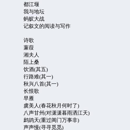
都江堰
我与地坛
蚂蚁大战
记叙文的阅读与写作
诗歌
蒹葭
湘夫人
陌上桑
饮酒
(
其五
)
行路难
(
其一
)
秋兴八首
(
其一
)
长恨歌
早雁
虞美人
(
春花秋月何时了
)
八声甘州
(
对潇潇暮雨洒江天
)
鹧鸪天
(
重过阊门万事非
)
声声慢
(
寻寻觅觅
)