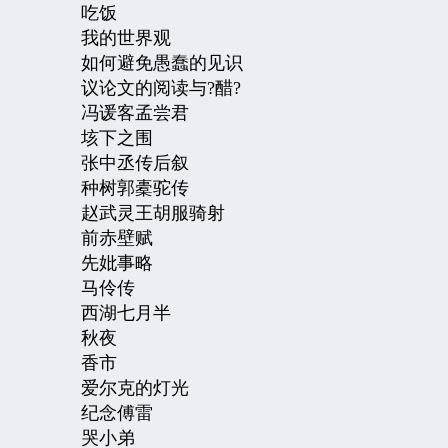
吃饭
我的世界观
如何避免愚蠢的见识
议论文的阅读与?醋?
冯谖客孟尝君
垓下之围
张中丞传后叙
种树郭橐驼传
赵武灵王胡服骑射
前赤壁赋
先妣事略
马伶传
西湖七月半
秋夜
香市
爱尔克的灯光
纪念傅雷
哭小弟