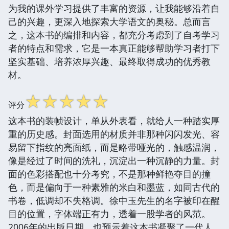
为我的课外学习提供了丰富的资源，让我能够沿着自
己的兴趣，更深入地探索大学语文的奥秘。总而言
之，这本书的编排和内容，都充分考虑到了自考学习
者的特点和需求，它是一本真正能够帮助学习者打下
坚实基础、培养浓厚兴趣、最终取得成功的优秀教
材。
☆
☆
☆
☆
☆
评分
这本书的装帧设计，单从外表看，就给人一种踏实厚
重的历史感。封面选用的材质并非那种闪闪发光、容
易留下指纹的亮面纸，而是略带哑光的，触感温润，
像是经过了时间的洗礼，沉淀出一种沉静的力量。封
面的色彩搭配也十分考究，不是那种鲜艳夺目的撞
色，而是偏向于一种素雅的米白和墨蓝，如同古代的
书卷，低调却不失格调。徐中玉先生的名字被印在醒
目的位置，字体端正有力，透着一股学者的风范。
2006年的出版日期，也预示着这本书凝聚了一代人