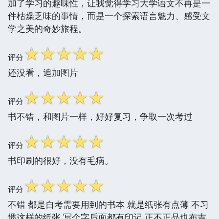
加了学习的趣味性，让我觉得学习大学语文不再是一
件枯燥乏味的事情，而是一个探索语言魅力、感受文
学之美的奇妙旅程。
☆
☆
☆
☆
☆
评分
还没看，追加图片
☆
☆
☆
☆
☆
评分
书不错，和图片一样，好好复习，争取一次考过
☆
☆
☆
☆
☆
评分
书印刷的很好，没有毛病。
☆
☆
☆
☆
☆
评分
不错 都是自考需要用到的书本 就是纸张有点薄 不习
惯这样的纸张 写个字后面都有印记 正不正品也布吉