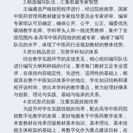
2.精选编写队伍，汇集权威专家智慧
主编遴选严格按照程序进行，经过院校推荐、国家
中医药管理局教材建设专家指导委员会专家评审、编审
专家组认可后确定，确保公开、公平、公正。编委优先
吸纳教学名师、学科带头人和一线优秀教师，集中了全
国范围内.各高等中医药院校的权威专家，确保了编写
队伍的水平，体现了中医药行业规划教材的整体优势。
3.突出精品意识，完善学科知识体系
结合教学实践环节的反馈意见，精心组织编写队伍
进行编写大纲和样稿的讨论，要求每门教材立足专业需
求，在保持内容稳定性、先进性、适用性的基础上，根
据其在整个中医知识体系中的地位、学生知识结构和课
程开设时间，突出本学科的教学重点，努力处理好继承
与创新、理论与实践、基础与临床的关系。
4.尝试形式创新，注重实践技能培养
为提升对学生实践技能的培养，配合高等中医药院
校数字化教学的发展，更好地服务于中医药教学改革，
本套教材在传承历版教材基本知识、基本理论、基本技
能主体框架的基础上，将数字化作为重点建设目标，在