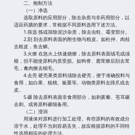
二、炮制方法
（一）净选
选取原料的应用部分，除去杂质与非药用部分，以
适应药膳的要求，常根据不同原料选用下述方法。
1.筛选 拣或筛除泥沙杂质，除去虫蛀、霉变部分。
2.刮 刮去原料表面的附生物与粗皮。如杜仲、肉桂
去粗皮，鱼去鳞。
3.火燎 在急火上快速烧燎，除去原料表面绒毛或须
根，但不能使原料内质受损。如狗脊、鹿茸燎后刮去茸
毛，禽肉燎去细毛。
4.去壳 硬壳果类原料须除去硬壳，便于准确投料与
食用，如白果、核桃、板栗等。动物类原料去蹄爪或去
皮。
5.碾 除去原料表面非食用部分，如刺蒺藜、苍耳碾
去刺。或将原料碾细备用。
（二）浸润
用液体对原料进行加工处理。有些原料的有效成分
溶于水，处理不当则容易丢失，故应根据原料的不同特
性选用相应的处理方法。