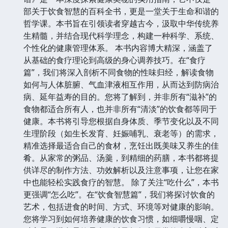
部关于饮食智慧的百科全书，更是一堂关于生命和谐的
哲学课。本书旨在引领读者穿越古今，汲取中华传统养
生精髓，并结合现代科学理念，构建一种科学、系统、
个性化的健康管理体系。 本书内容博大精深，涵盖了
从基础的食疗理论到高级的身心调养技巧。在“食疗
篇”，我们将深入剖析不同食物的性味归经，解读食物
如何与人体脏腑、气血津液相互作用，从而达到防病治
病、延年益寿的目的。您将了解到，并非所有“滋补”的
食物都适合所有人，也并非所有“清淡”的饮食都等同于
健康。本书将引导您根据自身体质、季节变化以及不同
生理阶段（如生长发育、妊娠哺乳、衰老等）的需求，
精准选择最适合自己的食材，烹饪出既美味又养生的佳
肴。从家常的粥品、汤羹，到精细的药膳，本书都将提
供详尽的制作方法、功效解析以及注意事项，让您在家
中也能轻松实践食疗的智慧。 除了关注“吃什么”，本书
更强调“怎么吃”。在“饮食智慧篇”，我们将探讨饮食的
艺术，包括进食的时间、方式、环境等对健康的影响。
您将学习到如何培养健康的饮食习惯，如细嚼慢咽、定