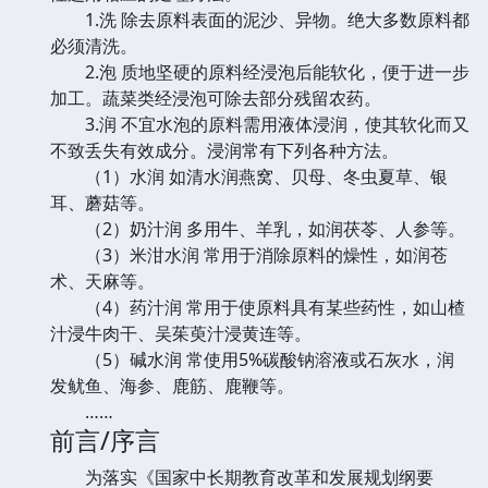
1.洗 除去原料表面的泥沙、异物。绝大多数原料都
必须清洗。
2.泡 质地坚硬的原料经浸泡后能软化，便于进一步
加工。蔬菜类经浸泡可除去部分残留农药。
3.润 不宜水泡的原料需用液体浸润，使其软化而又
不致丢失有效成分。浸润常有下列各种方法。
（1）水润 如清水润燕窝、贝母、冬虫夏草、银
耳、蘑菇等。
（2）奶汁润 多用牛、羊乳，如润茯苓、人参等。
（3）米泔水润 常用于消除原料的燥性，如润苍
术、天麻等。
（4）药汁润 常用于使原料具有某些药性，如山楂
汁浸牛肉干、吴茱萸汁浸黄连等。
（5）碱水润 常使用5%碳酸钠溶液或石灰水，润
发鱿鱼、海参、鹿筋、鹿鞭等。
……
前言/序言
为落实《国家中长期教育改革和发展规划纲要