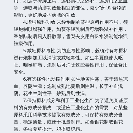
用，如莲子补脾止泻，莲心清心之热邪，莲房用之止血
等。选取与药膳功效最相宜的部位，减少“药”对食物的
影响，更好地发挥药膳的功效。
4.增强原料功效 未经炮制的某些原料作用不强，须
经炮制以增强作用。如茯苓经乳制后可增强滋补作用，
香附醋制后易入肝散邪，雪梨去皮用白矾水浸制能增强
祛痰作用。
5.减轻原料毒性 为防止毒性影响，必须对有毒原料
进行炮制加工以消除或减轻毒性。如生半夏能使人呕
吐、咽喉肿痛，炮制后可消除这些毒性作用，保证食用
安全。
6.有选择性地发挥作用 如生地黄性寒，善于清热凉
血、养阴生津；炮制成熟地黄后则性温，长于补血滋
阴。花生生则性平，炒熟后则性温。
7.保持原料成分和利于工业化生产 为了避免某些原
料的有效成分损失，或适应工业化生产的需要，对某些
原料采用科学技术提取有效成分，可保持有效成分含
量，稳定质量，或便于批量制作。如金银花制取银花
露、冬虫夏草提汁、鸡提取鸡精。