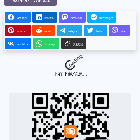
facebook
linkedin
mastodon
messenger
pinterest
reddit
telegram
twitter
viber
vkontakte
whatsapp
复制链接
Loading...
正在下载信息...