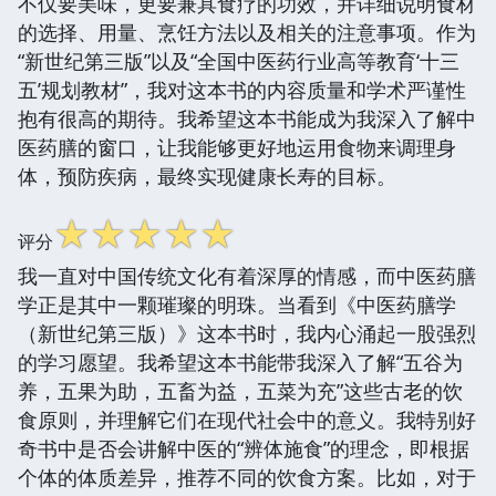
不仅要美味，更要兼具食疗的功效，并详细说明食材
的选择、用量、烹饪方法以及相关的注意事项。作为
“新世纪第三版”以及“全国中医药行业高等教育‘十三
五’规划教材”，我对这本书的内容质量和学术严谨性
抱有很高的期待。我希望这本书能成为我深入了解中
医药膳的窗口，让我能够更好地运用食物来调理身
体，预防疾病，最终实现健康长寿的目标。
☆
☆
☆
☆
☆
评分
我一直对中国传统文化有着深厚的情感，而中医药膳
学正是其中一颗璀璨的明珠。当看到《中医药膳学
（新世纪第三版）》这本书时，我内心涌起一股强烈
的学习愿望。我希望这本书能带我深入了解“五谷为
养，五果为助，五畜为益，五菜为充”这些古老的饮
食原则，并理解它们在现代社会中的意义。我特别好
奇书中是否会讲解中医的“辨体施食”的理念，即根据
个体的体质差异，推荐不同的饮食方案。比如，对于