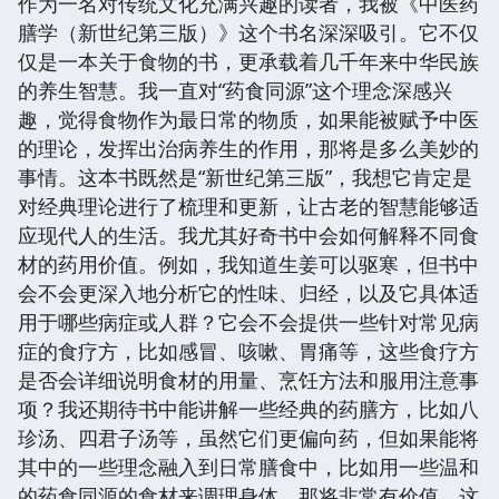
作为一名对传统文化充满兴趣的读者，我被《中医药
膳学（新世纪第三版）》这个书名深深吸引。它不仅
仅是一本关于食物的书，更承载着几千年来中华民族
的养生智慧。我一直对“药食同源”这个理念深感兴
趣，觉得食物作为最日常的物质，如果能被赋予中医
的理论，发挥出治病养生的作用，那将是多么美妙的
事情。这本书既然是“新世纪第三版”，我想它肯定是
对经典理论进行了梳理和更新，让古老的智慧能够适
应现代人的生活。我尤其好奇书中会如何解释不同食
材的药用价值。例如，我知道生姜可以驱寒，但书中
会不会更深入地分析它的性味、归经，以及它具体适
用于哪些病症或人群？它会不会提供一些针对常见病
症的食疗方，比如感冒、咳嗽、胃痛等，这些食疗方
是否会详细说明食材的用量、烹饪方法和服用注意事
项？我还期待书中能讲解一些经典的药膳方，比如八
珍汤、四君子汤等，虽然它们更偏向药，但如果能将
其中的一些理念融入到日常膳食中，比如用一些温和
的药食同源的食材来调理身体，那将非常有价值。这