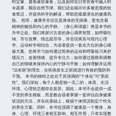
时定量、避免暴饮暴食，以及如何在日常饮食中融入时
令蔬果，顺应自然节律。我们还会揭示许多被忽视的饮
食禁忌，并提供科学的解读，帮助您规避潜在的健康风
险。 然而，健康并非仅仅是身体的无病痛，更包含着
精神的愉悦和内心的平静。《身心和谐篇》将是本书的
升华之处。我们将探讨古老的身心调养智慧，如呼吸吐
纳、导引按摩、情志疏导等，并尝试将其与现代心理
学、运动科学相结合，为读者提供一套全方位的身心锻
炼方案。您将学习如何通过简单的运动和呼吸练习来舒
缓压力、改善情绪、提升专注力；如何通过观察和调整
自己的情绪来保持内心的宁静与平衡；如何理解并运用
“治未病”的理念，在疾病发生之前就进行有效的预防和
干预。 本书的独特之处在于其强调的“个体化”与“系统
性”。我们深知，每个人都是独一无二的，体质、生活
环境、心理状态都存在差异。因此，本书不会提供一成
不变的养生模板，而是教会读者掌握一套评估自身健康
状况的方法，并在此基础上，根据个体情况制定个性化
的养生方案。同时，本书也强调了健康是一个整体，身
体、心理、环境三者相互影响、相互作用，只有实现整