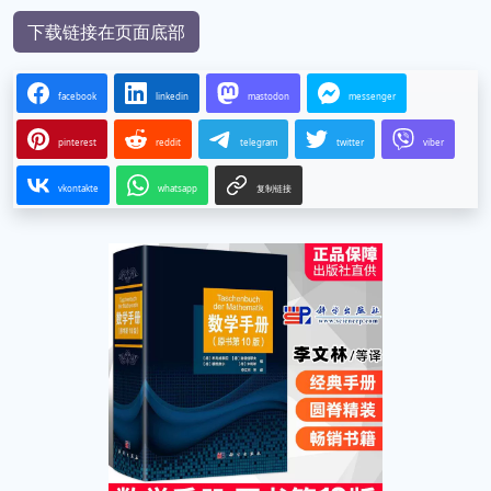
下载链接在页面底部
facebook
linkedin
mastodon
messenger
pinterest
reddit
telegram
twitter
viber
vkontakte
whatsapp
复制链接