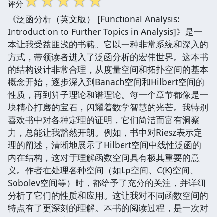
☆
☆
☆
☆
☆
评分
《泛函分析（英文版） [Functional Analysis:
Introduction to Further Topics in Analysis]》是一
本让我受益匪浅的书籍。它以一种非常系统和深入的
方式，带领读者进入了泛函分析的宏伟世界。这本书
的结构设计非常合理，从度量空间和拓扑空间的基本
概念开始，逐步深入到Banach空间和Hilbert空间的
性质，再到算子理论和谱理论。每一个章节都像是一
块精心打磨的宝石，闪耀着数学智慧的光芒。我特别
喜欢书中对各种定理的证明，它们简洁而富有洞察
力，总能让我豁然开朗。例如，书中对Riesz表示定
理的阐述，清晰地展示了Hilbert空间中线性泛函的
内在结构，这对于理解函数空间具有极其重要的意
义。作者在处理各种空间（如Lp空间、C(K)空间、
Sobolev空间等）时，都给予了充分的关注，并详细
分析了它们的性质和应用。这让我对不同函数空间的
特点有了更深刻的理解。本书的阅读过程，是一次对