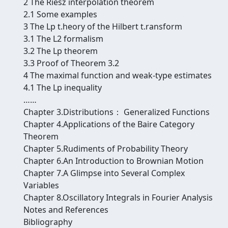
2 The Riesz interpolation theorem
2.1 Some examples
3 The Lp t.heory of the Hilbert t.ransform
3.1 The L2 formalism
3.2 The Lp theorem
3.3 Proof of Theorem 3.2
4 The maximal function and weak-type estimates
4.1 The Lp inequality
……
Chapter 3.Distributions： Generalized Functions
Chapter 4.Applications of the Baire Category
Theorem
Chapter 5.Rudiments of Probability Theory
Chapter 6.An Introduction to Brownian Motion
Chapter 7.A Glimpse into Several Complex
Variables
Chapter 8.Oscillatory Integrals in Fourier Analysis
Notes and References
Bibliography