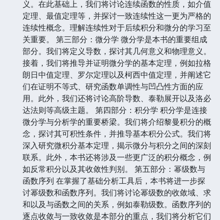
义。在此基础上，我们将讨论连续函数的性质，如介值
定理、最值定理等，并探讨一致连续性这一更为严格的
连续性概念。理解连续性对于后续积分和微分的学习至
关重要。 第三部分：微分学 微分学是本书的重要组成
部分。我们将定义导数，探讨其几何意义和物理意义。
接着，我们将推导并证明微分学的基本定理，例如拉格
朗日中值定理、罗尔定理以及柯西中值定理，并阐述它
们在证明不等式、研究函数单调性与凹凸性方面的应
用。此外，我们还将讨论高阶导数、泰勒展开以及洛必
达法则等高级主题。 第四部分：积分学 积分学是连接
微分学与分析学的重要桥梁。我们将介绍黎曼积分的概
念，探讨其可积性条件，并推导基本积分公式。我们将
深入研究微积分基本定理，揭示微分与积分之间的深刻
联系。此外，本书还将涉及一些更广泛的积分概念，例
如反常积分以及其收敛性判别。 第五部分：幂级数与
函数序列 在掌握了基础分析工具后，本书将进一步探
讨幂级数和函数序列。我们将讨论幂级数的收敛域、求
和以及与函数之间的关系，例如泰勒级数。函数序列的
逐点收敛与一致收敛是本部分的重点，我们将分析它们