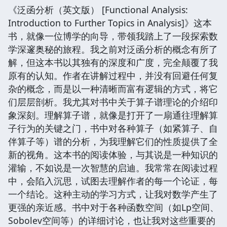
《泛函分析（英文版） [Functional Analysis:
Introduction to Further Topics in Analysis]》这本
书，就像一位博学的向导，带领我踏上了一段探索数
学深邃奥秘的旅程。我之前对泛函分析的概念有所了
解，但这本书以其独有的深度和广度，完全颠覆了我
原有的认知。作者在讲解过程中，并没有回避任何复
杂的概念，而是以一种清晰而富有逻辑的方式，将它
们层层剖析。我尤其对书中关于算子谱理论的介绍印
象深刻。理解算子谱，就像是打开了一扇通往理解算
子行为的关键之门，书中对各种算子（如紧算子、自
伴算子等）谱的分析，为我理解它们的性质提供了全
新的视角。这本书的阅读体验，与其说是一种知识的
灌输，不如说是一次智慧的启迪。我常常在阅读过程
中，会陷入沉思，试图去理解作者的每一个论证，每
一个结论。这种主动的学习方式，让我对数学产生了
更强的亲近感。书中对于各种函数空间（如Lp空间、
Sobolev空间等）的详细讨论，也让我对这些重要的