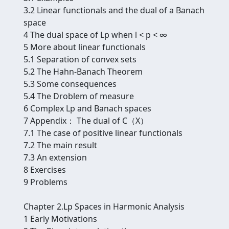
3.2 Linear functionals and the dual of a Banach
space
4 The dual space of Lp when l < p < ∞
5 More about linear functionals
5.1 Separation of convex sets
5.2 The Hahn-Banach Theorem
5.3 Some consequences
5.4 The Droblem of measure
6 Complex Lp and Banach spaces
7 Appendix： The dual of C（X）
7.1 The case of positive linear functionals
7.2 The main result
7.3 An extension
8 Exercises
9 Problems
Chapter 2.Lp Spaces in Harmonic Analysis
1 Early Motivations