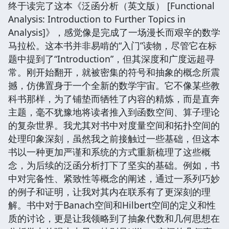
终于读完了这本《泛函分析（英文版） [Functional
Analysis: Introduction to Further Topics in
Analysis]》，感觉像是完成了一场漫长而艰辛的数学
马拉松。这本书并非易啃的“入门”读物，尽管它在标
题中提到了“Introduction”，但其深度和广度远超寻
常。刚开始翻开，就被密集的符号和抽象的概念所震
撼，仿佛置身于一个全新的数学宇宙。它不像某些教
科书那样，为了铺垫而牺牲了内容的精炼，而是直奔
主题，毫不犹豫地将读者推入到函数空间、算子理论
的复杂世界。我尤其对书中对度量空间和拓扑空间的
处理印象深刻，虽然我之前接触过一些基础，但这本
书以一种更加严谨和系统的方式重新梳理了这些概
念，为后续的泛函分析打下了坚实的基础。例如，书
中对完备性、紧致性等概念的阐述，通过一系列巧妙
的例子和证明，让我对其内在联系有了更深刻的理
解。书中对于Banach空间和Hilbert空间的定义和性
质的讨论，更是让我领略到了抽象代数和几何思想在