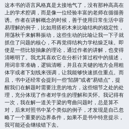
这本书的语言风格真是太接地气了，没有那种高高在
上的学术腔调，而是像一位经验丰富的老师在循循善
诱。作者在讲解概念的时候，善于使用日常生活中容
易理解的例子，比如用搭积木来比喻结构的稳定性，
用荡秋千来解释振动，这些生动的比喻让我一下子就
抓住了问题的核心，不再觉得结构力学枯燥乏味。即
使是一些比较抽象的理论，通过作者的讲解，也变得
清晰明了。我尤其喜欢它在分析计算过程中的描述，
用词非常准确，逻辑清晰，并且在关键的地方会用粗
体字或者下划线来强调，让我能够快速抓住重点。而
且，书中还经常会提到一些“陷阱”或者“易错点”，提
醒我们在解题时需要注意的地方，这些细节之处的处
理，充分体现了作者对学生的理解和关怀。我记得有
一次，我在解一道关于梁的弯曲问题时，总是算不
对，后来对照书中某个类似的例子，才发现是自己忽
略了一个重要的边界条件，如果不是书中特意提示，
我可能还会继续错下去。