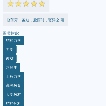
☆
☆
☆
☆
☆
赵芳芳，盖迪，殷雨时，张津之 著
图书标签:
结构力学
力学
教材
习题集
工程力学
高等教育
大学教材
结构分析