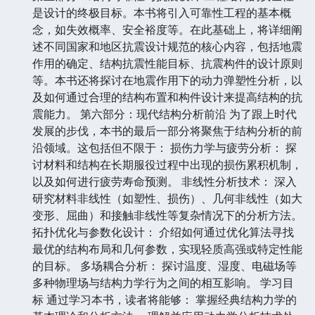
是设计的终极目标。本书将引入可靠性工程的基本概
念，如失效概率、安全裕度等。在此基础上，将详细阐
述不同国家和地区抗震设计规范的核心内容，包括地震
作用的确定、结构抗震性能目标、抗震构件的设计原则
等。本书还将探讨在地震作用下的动力弹塑性分析，以
及如何通过合理的结构布置和构件设计来提高结构的抗
震能力。 第六部分：现代结构分析前沿 为了跟上时代
发展的步伐，本书的最后一部分将聚焦于结构分析的前
沿领域。这包括但不限于： 损伤力学与疲劳分析： 探
讨材料和结构在长期服役过程中出现的损伤累积机制，
以及如何进行疲劳寿命预测。 非线性分析技术： 深入
研究材料非线性（如塑性、损伤）、几何非线性（如大
变形、屈曲）和接触非线性等复杂情况下的分析方法。
拓扑优化与参数化设计： 介绍如何通过优化算法寻找
最优的结构布局和几何参数，实现轻质高强或特定性能
的目标。 多场耦合分析： 探讨温度、湿度、电磁场等
多种物理场与结构力学行为之间的相互影响。 学习目
标 通过学习本书，读者将能够： 掌握经典结构力学的