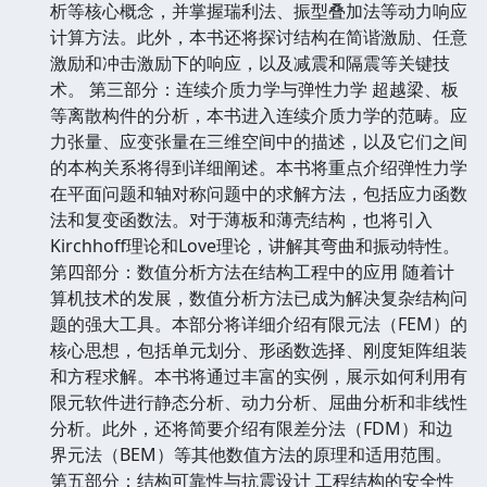
析等核心概念，并掌握瑞利法、振型叠加法等动力响应
计算方法。此外，本书还将探讨结构在简谐激励、任意
激励和冲击激励下的响应，以及减震和隔震等关键技
术。 第三部分：连续介质力学与弹性力学 超越梁、板
等离散构件的分析，本书进入连续介质力学的范畴。应
力张量、应变张量在三维空间中的描述，以及它们之间
的本构关系将得到详细阐述。本书将重点介绍弹性力学
在平面问题和轴对称问题中的求解方法，包括应力函数
法和复变函数法。对于薄板和薄壳结构，也将引入
Kirchhoff理论和Love理论，讲解其弯曲和振动特性。
第四部分：数值分析方法在结构工程中的应用 随着计
算机技术的发展，数值分析方法已成为解决复杂结构问
题的强大工具。本部分将详细介绍有限元法（FEM）的
核心思想，包括单元划分、形函数选择、刚度矩阵组装
和方程求解。本书将通过丰富的实例，展示如何利用有
限元软件进行静态分析、动力分析、屈曲分析和非线性
分析。此外，还将简要介绍有限差分法（FDM）和边
界元法（BEM）等其他数值方法的原理和适用范围。
第五部分：结构可靠性与抗震设计 工程结构的安全性