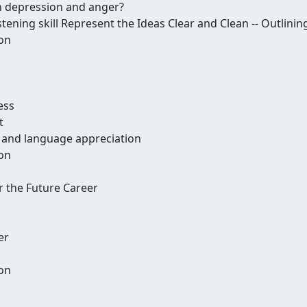
h depression and anger?
stening skill Represent the Ideas Clear and Clean -- Outlinin
ion
ess
t
 and language appreciation
ion
r the Future Career
er
ion