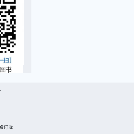
社
 修订版