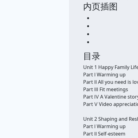
内页插图
目录
Unit 1 Happy Family Lif
Part Ⅰ Warming up
Part Ⅱ All you need is lo
Part Ⅲ Fit meetings
Part Ⅳ A Valentine stor
Part Ⅴ Video appreciat
Unit 2 Shaping and Res
Part Ⅰ Warming up
Part Ⅱ Self-esteem