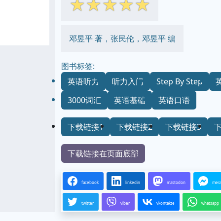
☆
☆
☆
☆
☆
邓昱平 著，张民伦，邓昱平 编
图书标签:
英语听力
听力入门
Step By Step
3000词汇
英语基础
英语口语
下载链接1
下载链接2
下载链接3
下载链接在页面底部
facebook
linkedin
mastodon
mes
twitter
viber
vkontakte
whatsapp