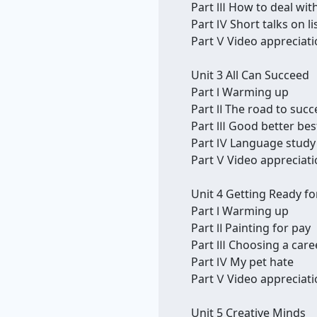
Part Ⅲ How to deal wit
Part Ⅳ Short talks on li
Part Ⅴ Video appreciat
Unit 3 All Can Succeed
Part Ⅰ Warming up
Part Ⅱ The road to succ
Part Ⅲ Good better bes
Part Ⅳ Language study
Part Ⅴ Video appreciat
Unit 4 Getting Ready fo
Part Ⅰ Warming up
Part Ⅱ Painting for pay
Part Ⅲ Choosing a care
Part Ⅳ My pet hate
Part Ⅴ Video appreciat
Unit 5 Creative Minds