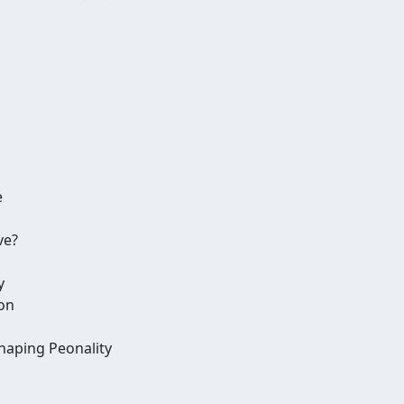
e
ve?
y
ion
haping Peonality