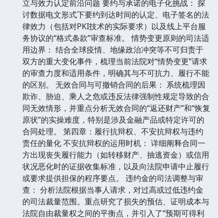
立与效力认定前沿问题 要约与承诺的电子化挑战： 探
讨数据电文形式下要约到达时间的认定、电子签名的法
律效力（包括对PKI技术的实际要求）以及线上平台服
务协议的“格式条款”审查标准。 情势变更原则的司法适
用边界： 结合全球疫情、地缘政治冲突等不可归责于
双方的重大变化事件，梳理当前法院对“情势变更”请求
的审查力度和适用条件，明确其与不可抗力、履行不能
的区别。 无效合同与可撤销合同的后果： 系统梳理因
欺诈、胁迫、乘人之危或违反法律强制性规定导致的合
同无效情形，并重点分析无效合同的“返还财产”和“恢复
原状”的实操难度，特别是涉及金融产品或特定许可的
合同处理。 第四章：履行抗辩权、不安抗辩权与违约
责任的量化 不安抗辩权的运用时机： 详细阐释合同一
方出现丧失履行能力（如转移财产、抽逃资金）或信用
状况恶化时的证据收集标准，以及向法院申请中止履行
或要求提供担保的程序要点。 违约金的司法调整与审
查： 分析法院根据当事人请求，对过高或过低违约金
的司法裁量范围。重点研究了损失的预估、证明成本与
法院自由裁量权之间的平衡点，并引入了“预期可得利