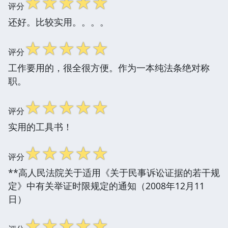
☆
☆
☆
☆
☆
评分
还好。比较实用。。。。
☆
☆
☆
☆
☆
评分
工作要用的，很全很方便。作为一本纯法条绝对称
职。
☆
☆
☆
☆
☆
评分
实用的工具书！
☆
☆
☆
☆
☆
评分
**高人民法院关于适用《关于民事诉讼证据的若干规
定》中有关举证时限规定的通知（2008年12月11
日）
☆
☆
☆
☆
☆