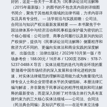
好的，这是一份关于一本名为《民事诉讼法司法解释
（2015年最新版）》的图书的不包含其内容的详细图
书简介，聚焦于其他相关领域的法律书籍，力求内容详
实且具有专业性。 --- 法学前沿与实践前瞻：公司法、
合同法与知识产权法最新发展精要 —— 本书聚焦于中
国法律体系中与经济活动和民事权益保护最为密切的三
个核心领域：公司治理、商事合同履行以及新兴的知识
产权保护，提供与《民事诉讼法司法解释》侧重程序和
救济方式不同的、更偏向实体法和商业实践的深度解
析。 出版信息： 法律出版社 / 2023年10月第一版 / 市
场参考价：188.00元 / 16开本 / 1200页 ISBN： 978-7-
5237-0488-X 导言：实体法规范的迭代与商业环境的重
塑 随着中国市场经济的深入发展和全球化进程的加
速，对实体法律规范的理解和适用能力成为衡量现代法
律专业人士和企业管理者水平的关键指标。本册法律汇
编与解读，并非聚焦于民事诉讼的程序性规则和司法解
释的最新变动，而是深入剖析了对市场主体行为具有直
接约束力的三大核心实体法领域——公司法、合同法
（民法典合同编）及知识产权法——在近年来立法修