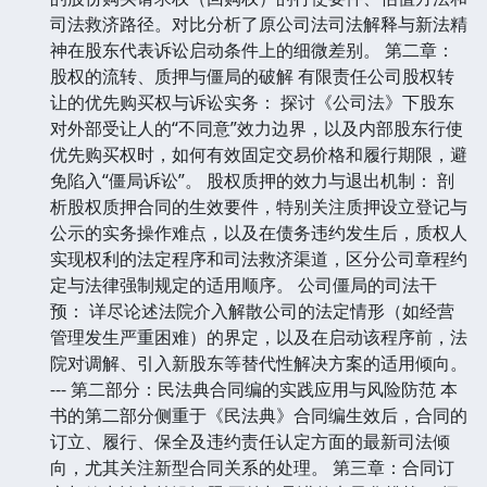
司法救济路径。对比分析了原公司法司法解释与新法精
神在股东代表诉讼启动条件上的细微差别。 第二章：
股权的流转、质押与僵局的破解 有限责任公司股权转
让的优先购买权与诉讼实务： 探讨《公司法》下股东
对外部受让人的“不同意”效力边界，以及内部股东行使
优先购买权时，如何有效固定交易价格和履行期限，避
免陷入“僵局诉讼”。 股权质押的效力与退出机制： 剖
析股权质押合同的生效要件，特别关注质押设立登记与
公示的实务操作难点，以及在债务违约发生后，质权人
实现权利的法定程序和司法救济渠道，区分公司章程约
定与法律强制规定的适用顺序。 公司僵局的司法干
预： 详尽论述法院介入解散公司的法定情形（如经营
管理发生严重困难）的界定，以及在启动该程序前，法
院对调解、引入新股东等替代性解决方案的适用倾向。
--- 第二部分：民法典合同编的实践应用与风险防范 本
书的第二部分侧重于《民法典》合同编生效后，合同的
订立、履行、保全及违约责任认定方面的最新司法倾
向，尤其关注新型合同关系的处理。 第三章：合同订