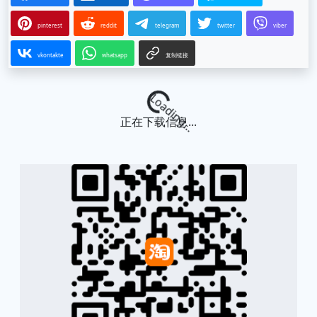
pinterest
reddit
telegram
twitter
viber
vkontakte
whatsapp
复制链接
Loading...
正在下载信息...