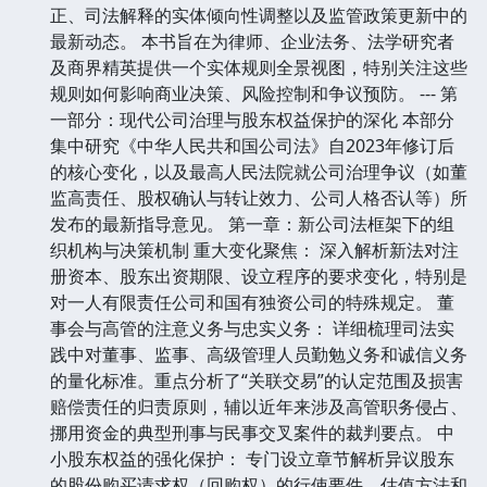
正、司法解释的实体倾向性调整以及监管政策更新中的
最新动态。 本书旨在为律师、企业法务、法学研究者
及商界精英提供一个实体规则全景视图，特别关注这些
规则如何影响商业决策、风险控制和争议预防。 --- 第
一部分：现代公司治理与股东权益保护的深化 本部分
集中研究《中华人民共和国公司法》自2023年修订后
的核心变化，以及最高人民法院就公司治理争议（如董
监高责任、股权确认与转让效力、公司人格否认等）所
发布的最新指导意见。 第一章：新公司法框架下的组
织机构与决策机制 重大变化聚焦： 深入解析新法对注
册资本、股东出资期限、设立程序的要求变化，特别是
对一人有限责任公司和国有独资公司的特殊规定。 董
事会与高管的注意义务与忠实义务： 详细梳理司法实
践中对董事、监事、高级管理人员勤勉义务和诚信义务
的量化标准。重点分析了“关联交易”的认定范围及损害
赔偿责任的归责原则，辅以近年来涉及高管职务侵占、
挪用资金的典型刑事与民事交叉案件的裁判要点。 中
小股东权益的强化保护： 专门设立章节解析异议股东
的股份购买请求权（回购权）的行使要件、估值方法和