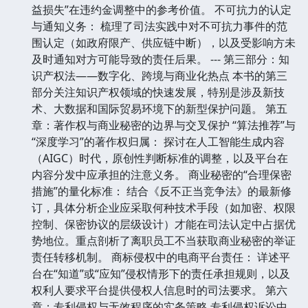
益损失”在违约金调整中的参考价值。 不可抗力的认定
与通知义务： 梳理了司法实践中对不可抗力事件的范
围认定（如政府限产、供应链中断），以及受影响方未
及时通知对方可能导致的责任后果。 --- 第三部分：知
识产权法——数字化、跨境与商业化热点 本书的第三
部分关注知识产权领域的快速发展，特别是涉及新技
术、大数据和国际贸易环境下的新型保护问题。 第五
章：著作权与商业秘密的边界与交叉保护 “算法推荐”与
“深度学习”的著作权归属： 探讨在人工智能生成内容
（AIGC）时代，原创性判断标准的调整，以及平台在
内容分发中应承担的注意义务。 商业秘密的“合理保密
措施”的量化标准： 结合《反不正当竞争法》的最新修
订，具体分析企业应采取何种技术手段（如加密、权限
控制、保密协议的层级设计）才能在司法认定中占据优
势地位。重点剖析了离职员工不当获取商业秘密的举证
责任转移机制。 商标侵权中的电商平台责任： 详述平
台在“知道”或“应知”侵权情形下的责任承担规则，以及
权利人要求平台提供侵权人信息时的司法要求。 第六
章：专利侵权与无效程序的实务策略 专利侵权诉讼中