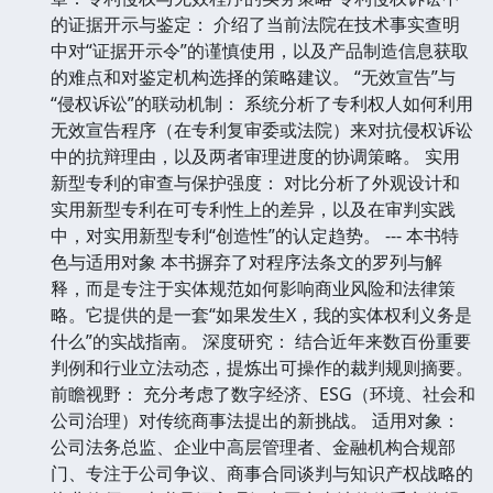
的证据开示与鉴定： 介绍了当前法院在技术事实查明
中对“证据开示令”的谨慎使用，以及产品制造信息获取
的难点和对鉴定机构选择的策略建议。 “无效宣告”与
“侵权诉讼”的联动机制： 系统分析了专利权人如何利用
无效宣告程序（在专利复审委或法院）来对抗侵权诉讼
中的抗辩理由，以及两者审理进度的协调策略。 实用
新型专利的审查与保护强度： 对比分析了外观设计和
实用新型专利在可专利性上的差异，以及在审判实践
中，对实用新型专利“创造性”的认定趋势。 --- 本书特
色与适用对象 本书摒弃了对程序法条文的罗列与解
释，而是专注于实体规范如何影响商业风险和法律策
略。它提供的是一套“如果发生X，我的实体权利义务是
什么”的实战指南。 深度研究： 结合近年来数百份重要
判例和行业立法动态，提炼出可操作的裁判规则摘要。
前瞻视野： 充分考虑了数字经济、ESG（环境、社会和
公司治理）对传统商事法提出的新挑战。 适用对象：
公司法务总监、企业中高层管理者、金融机构合规部
门、专注于公司争议、商事合同谈判与知识产权战略的