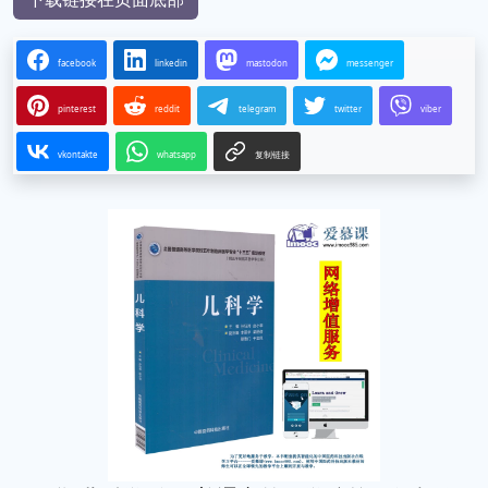
facebook
linkedin
mastodon
messenger
pinterest
reddit
telegram
twitter
viber
vkontakte
whatsapp
复制链接