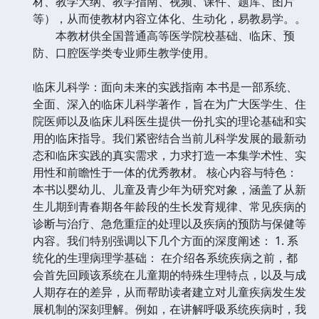
材、教学大纲、教学指南、视频、课件、题库、图片
等），从而使教材内容立体化、生动化，易教易学。。
本教材供全国普通高等医学院校基础、临床、预
防、口腔医学类专业师生教学使用。
临床儿科学：面向未来的实践指南 本书是一部系统、
全面、深入的临床儿科学著作，旨在为广大医学生、住
院医师以及临床儿科医生提供一份扎实的理论基础和实
用的临床指导。我们紧密结合当前儿科学发展的最新动
态和临床实践的真实需求，力求打造一本集学术性、实
用性和前瞻性于一体的优秀教材。 核心内容与特色：
本书以婴幼儿、儿童及青少年为研究对象，涵盖了从新
生儿期到青春期各年龄段的生长发育规律、常见疾病的
诊断与治疗、急危重症的处理以及疾病的预防与保健等
内容。我们特别强调以下几个方面的深度阐述： 1. 系
统化的生理病理学基础： 在介绍各系统疾病之前，都
会首先回顾该系统在儿童期的特殊生理特点，以及与成
人期存在的差异，从而帮助读者建立对儿童疾病发生发
展机制的深刻理解。例如，在讲解呼吸系统疾病时，我