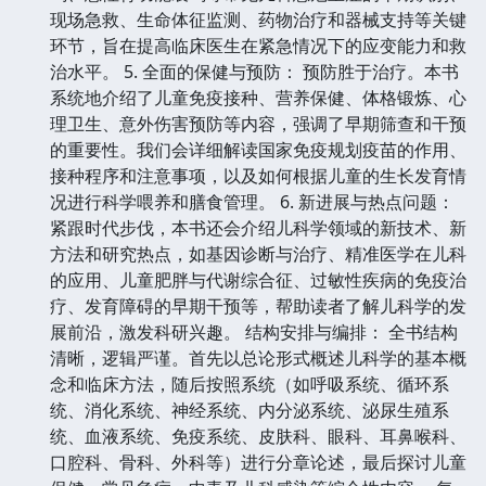
现场急救、生命体征监测、药物治疗和器械支持等关键
环节，旨在提高临床医生在紧急情况下的应变能力和救
治水平。 5. 全面的保健与预防： 预防胜于治疗。本书
系统地介绍了儿童免疫接种、营养保健、体格锻炼、心
理卫生、意外伤害预防等内容，强调了早期筛查和干预
的重要性。我们会详细解读国家免疫规划疫苗的作用、
接种程序和注意事项，以及如何根据儿童的生长发育情
况进行科学喂养和膳食管理。 6. 新进展与热点问题：
紧跟时代步伐，本书还会介绍儿科学领域的新技术、新
方法和研究热点，如基因诊断与治疗、精准医学在儿科
的应用、儿童肥胖与代谢综合征、过敏性疾病的免疫治
疗、发育障碍的早期干预等，帮助读者了解儿科学的发
展前沿，激发科研兴趣。 结构安排与编排： 全书结构
清晰，逻辑严谨。首先以总论形式概述儿科学的基本概
念和临床方法，随后按照系统（如呼吸系统、循环系
统、消化系统、神经系统、内分泌系统、泌尿生殖系
统、血液系统、免疫系统、皮肤科、眼科、耳鼻喉科、
口腔科、骨科、外科等）进行分章论述，最后探讨儿童