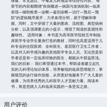
保健、常见急症、中毒及儿科感染等综合性内容。 每
章节的内容都围绕“疾病概述—病因与发病机制—临床
表现—辅助检查—诊断—鉴别诊断—治疗—预后—预
防”的逻辑顺序展开，力求条理分明，易于理解和掌
握。同时，文中穿插了大量的图表、流程图、典型病例
分析，以及强调要点的小提示，增强了阅读的直观性和
趣味性。 适用对象： 本书是为高等医学院校五年制临
床医学专业学生量身打造的教材，同时也高度适用于儿
科专业的住院医师、全科医生、基层医疗卫生工作者，
以及对儿科学感兴趣的其他医学专业人员。无论您是初
学者还是有一定临床经验的医生，都能从中获益匪浅。
我们的目标： 我们希望通过本书，帮助读者建立起扎
实的儿科理论知识体系，培养敏锐的临床思维能力，掌
握规范的诊疗操作技能，从而更好地服务于广大儿童的
健康，为培养优秀的儿科医学人才贡献力量。阅读本
书，将是您踏入儿科临床实践的一条坚实之路。
用户评价