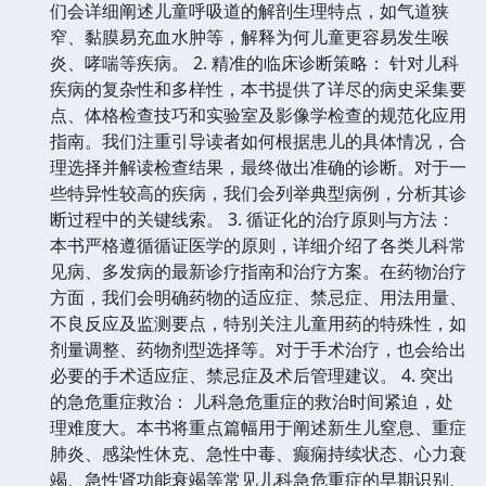
们会详细阐述儿童呼吸道的解剖生理特点，如气道狭
窄、黏膜易充血水肿等，解释为何儿童更容易发生喉
炎、哮喘等疾病。 2. 精准的临床诊断策略： 针对儿科
疾病的复杂性和多样性，本书提供了详尽的病史采集要
点、体格检查技巧和实验室及影像学检查的规范化应用
指南。我们注重引导读者如何根据患儿的具体情况，合
理选择并解读检查结果，最终做出准确的诊断。对于一
些特异性较高的疾病，我们会列举典型病例，分析其诊
断过程中的关键线索。 3. 循证化的治疗原则与方法：
本书严格遵循循证医学的原则，详细介绍了各类儿科常
见病、多发病的最新诊疗指南和治疗方案。在药物治疗
方面，我们会明确药物的适应症、禁忌症、用法用量、
不良反应及监测要点，特别关注儿童用药的特殊性，如
剂量调整、药物剂型选择等。对于手术治疗，也会给出
必要的手术适应症、禁忌症及术后管理建议。 4. 突出
的急危重症救治： 儿科急危重症的救治时间紧迫，处
理难度大。本书将重点篇幅用于阐述新生儿窒息、重症
肺炎、感染性休克、急性中毒、癫痫持续状态、心力衰
竭、急性肾功能衰竭等常见儿科急危重症的早期识别、