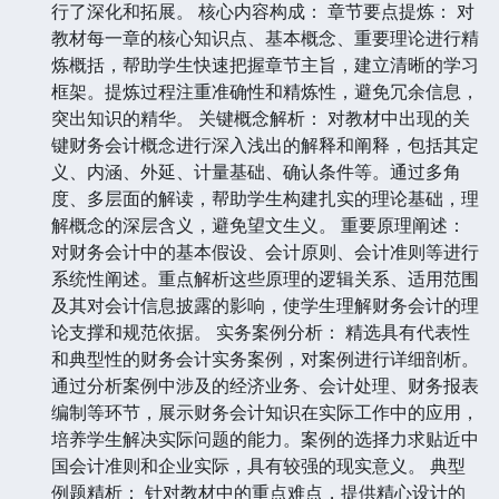
行了深化和拓展。 核心内容构成： 章节要点提炼： 对
教材每一章的核心知识点、基本概念、重要理论进行精
炼概括，帮助学生快速把握章节主旨，建立清晰的学习
框架。提炼过程注重准确性和精炼性，避免冗余信息，
突出知识的精华。 关键概念解析： 对教材中出现的关
键财务会计概念进行深入浅出的解释和阐释，包括其定
义、内涵、外延、计量基础、确认条件等。通过多角
度、多层面的解读，帮助学生构建扎实的理论基础，理
解概念的深层含义，避免望文生义。 重要原理阐述：
对财务会计中的基本假设、会计原则、会计准则等进行
系统性阐述。重点解析这些原理的逻辑关系、适用范围
及其对会计信息披露的影响，使学生理解财务会计的理
论支撑和规范依据。 实务案例分析： 精选具有代表性
和典型性的财务会计实务案例，对案例进行详细剖析。
通过分析案例中涉及的经济业务、会计处理、财务报表
编制等环节，展示财务会计知识在实际工作中的应用，
培养学生解决实际问题的能力。案例的选择力求贴近中
国会计准则和企业实际，具有较强的现实意义。 典型
例题精析： 针对教材中的重点难点，提供精心设计的