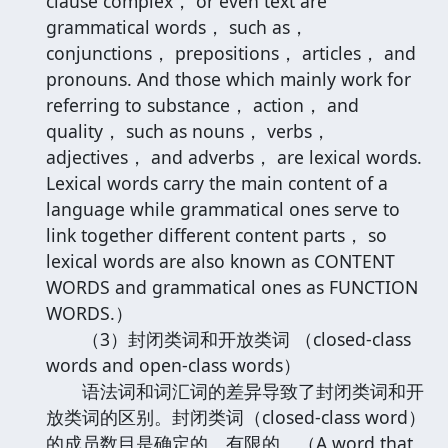
clause complex， or even text are
grammatical words， such as，
conjunctions， prepositions， articles， and
pronouns. And those which mainly work for
referring to substance， action， and
quality， such as nouns， verbs，
adjectives， and adverbs， are lexical words.
Lexical words carry the main content of a
language while grammatical ones serve to
link together different content parts， so
lexical words are also known as CONTENT
WORDS and grammatical ones as FUNCTION
WORDS.）
（3）封闭类词和开放类词 （closed-class
words and open-class words）
语法词和词汇词的差异导致了封闭类词和开
放类词的区别。封闭类词（closed-class word）
的成员数目是确定的、有限的。（A word that