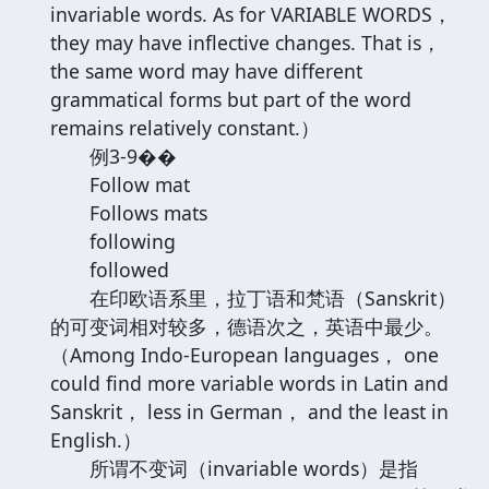
invariable words. As for VARIABLE WORDS，
they may have inflective changes. That is，
the same word may have different
grammatical forms but part of the word
remains relatively constant.）
例3-9��
Follow mat
Follows mats
following
followed
在印欧语系里，拉丁语和梵语（Sanskrit）
的可变词相对较多，德语次之，英语中最少。
（Among Indo-European languages， one
could find more variable words in Latin and
Sanskrit， less in German， and the least in
English.）
所谓不变词（invariable words）是指