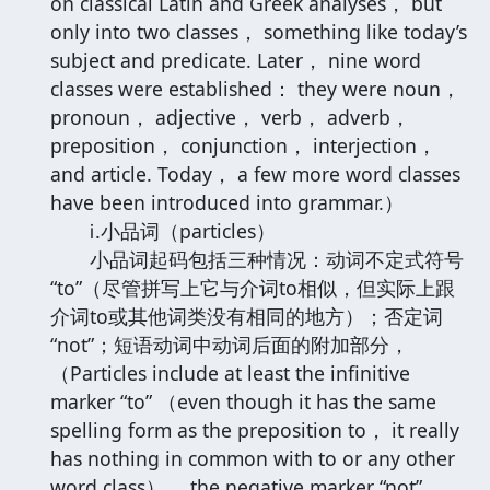
on classical Latin and Greek analyses， but
only into two classes， something like today’s
subject and predicate. Later， nine word
classes were established： they were noun，
pronoun， adjective， verb， adverb，
preposition， conjunction， interjection，
and article. Today， a few more word classes
have been introduced into grammar.）
ⅰ.小品词（particles）
小品词起码包括三种情况：动词不定式符号
“to”（尽管拼写上它与介词to相似，但实际上跟
介词to或其他词类没有相同的地方）；否定词
“not”；短语动词中动词后面的附加部分，
（Particles include at least the infinitive
marker “to” （even though it has the same
spelling form as the preposition to， it really
has nothing in common with to or any other
word class）， the negative marker “not”，