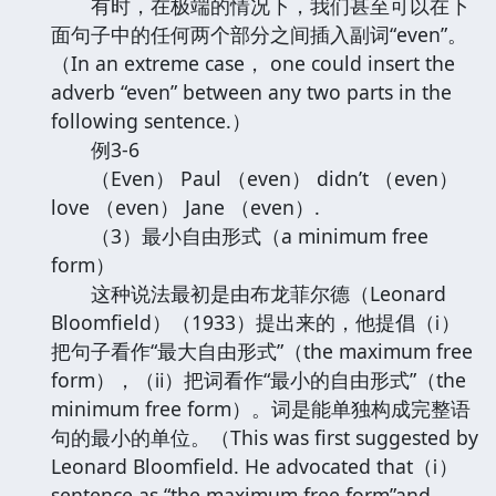
有时，在极端的情况下，我们甚至可以在下
面句子中的任何两个部分之间插入副词“even”。
（In an extreme case， one could insert the
adverb “even” between any two parts in the
following sentence.）
例3-6
（Even） Paul （even） didn’t （even）
love （even） Jane （even）.
（3）最小自由形式（a minimum free
form）
这种说法最初是由布龙菲尔德（Leonard
Bloomfield）（1933）提出来的，他提倡（ⅰ）
把句子看作“最大自由形式”（the maximum free
form），（ⅱ）把词看作“最小的自由形式”（the
minimum free form）。词是能单独构成完整语
句的最小的单位。（This was first suggested by
Leonard Bloomfield. He advocated that（ⅰ）
sentence as “the maximum free form”and