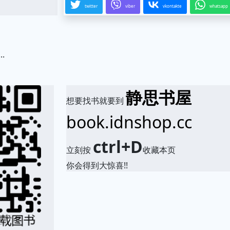
twitter
viber
vkontakte
whatsapp
...
.
静思书屋
想要找书就要到
book.idnshop.cc
ctrl+D
立刻按
收藏本页
你会得到大惊喜!!