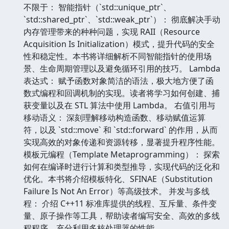
不限于： 智能指针（`std::unique_ptr`、
`std::shared_ptr`、`std::weak_ptr`）： 彻底解决手动
内存管理带来的种种问题，实现 RAII（Resource
Acquisition Is Initialization）模式，提升代码的安全
性和稳定性。本书将详细解析不同智能指针的使用场
景、生命周期管理以及避免循环引用的技巧。 Lambda
表达式： 赋予函数对象简洁的语法，极大地方便了函
数式编程和回调机制的实现。读者将学习如何创建、捕
获变量以及在 STL 算法中使用 Lambda。 右值引用与
移动语义： 深刻理解移动构造函数、移动赋值运算
符，以及 `std::move` 和 `std::forward` 的作用，从而
实现高效的对象传递和资源转移，显著提升程序性能。
模板元编程（Template Metaprogramming）： 探索
如何在编译时进行计算和类型推导，实现代码的泛化和
优化。本书将介绍模板特化、SFINAE（Substitution
Failure Is Not An Error）等高级技术。 并发与多线
程： 介绍 C++11 标准库提供的线程、互斥量、条件变
量、原子操作等工具，帮助读者编写安全、高效的多线
程程序，充分利用多核处理器的性能。