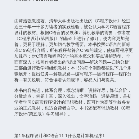
由谭浩强教授著、清华大学出版社出版的《C程序设计》经过
近三十年一千多万读者的实践检验，被公认为学习C语言程序
设计的教材。根据C语言的发展和计算机教学的需要，作者在
《C程序设计(第四版)》的基础上进行了修订，使内容更加完
善，更易于理解，更加切合教学需要。本书按照C语言的新标
准C 99进行介绍，所有程序都符合C 99的规定，使编写程序更
加规范；对C语言和程序设计的基本概念和要点讲解透彻、全
面而深入；按照作者提出的“提出问题—解决问题—归纳分析”
三部曲进行教学和组织教材；本书的每个例题都按以下几个步
骤展开：提出任务—解题思路—编写程序—运行程序—程序分
析—有关说明。符合读者认知规律，容易入门与提高。
本书内容先进，体系合理，概念清晰，讲解详尽，降低台阶，
分散难点，例题丰富，深入浅出，文字流畅，通俗易懂，是初
学者学习C语言程序设计的理想教材，既可作为高等学校各专
业的正式教材，也适合读者自学。本书还配有辅助教材《C程
序设计(第五版）学习辅导》。
第1章程序设计和C语言11.1什么是计算机程序1