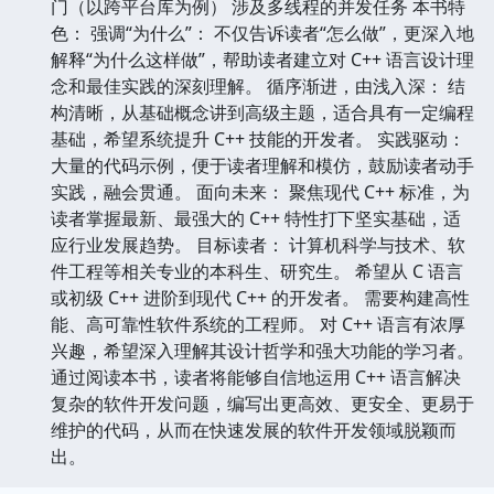
门（以跨平台库为例） 涉及多线程的并发任务 本书特
色： 强调“为什么”： 不仅告诉读者“怎么做”，更深入地
解释“为什么这样做”，帮助读者建立对 C++ 语言设计理
念和最佳实践的深刻理解。 循序渐进，由浅入深： 结
构清晰，从基础概念讲到高级主题，适合具有一定编程
基础，希望系统提升 C++ 技能的开发者。 实践驱动：
大量的代码示例，便于读者理解和模仿，鼓励读者动手
实践，融会贯通。 面向未来： 聚焦现代 C++ 标准，为
读者掌握最新、最强大的 C++ 特性打下坚实基础，适
应行业发展趋势。 目标读者： 计算机科学与技术、软
件工程等相关专业的本科生、研究生。 希望从 C 语言
或初级 C++ 进阶到现代 C++ 的开发者。 需要构建高性
能、高可靠性软件系统的工程师。 对 C++ 语言有浓厚
兴趣，希望深入理解其设计哲学和强大功能的学习者。
通过阅读本书，读者将能够自信地运用 C++ 语言解决
复杂的软件开发问题，编写出更高效、更安全、更易于
维护的代码，从而在快速发展的软件开发领域脱颖而
出。