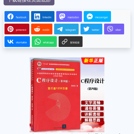
facebook
linkedin
mastodon
messenger
pinterest
reddit
telegram
twitter
viber
vkontakte
whatsapp
复制链接