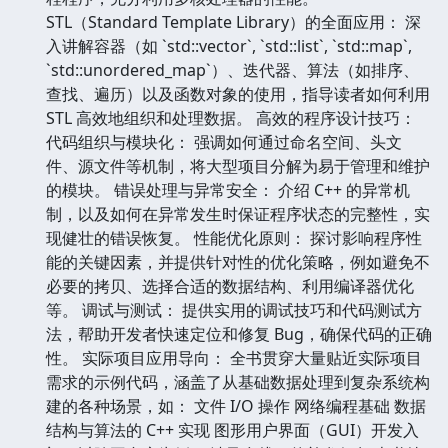
STL（Standard Template Library）的全面应用： 深
入讲解容器（如 `std::vector`, `std::list`, `std::map`,
`std::unordered_map`）、迭代器、算法（如排序、
查找、遍历）以及函数对象的使用，指导读者如何利用
STL 高效地组织和处理数据。 高效的程序设计技巧：
代码组织与模块化： 强调如何通过命名空间、头文
件、源文件等机制，将大型项目分解为易于管理和维护
的模块。 错误处理与异常安全： 介绍 C++ 的异常机
制，以及如何在异常发生时保证程序状态的完整性，实
现健壮的错误恢复。 性能优化原则： 探讨影响程序性
能的关键因素，并提供针对性的优化策略，例如避免不
必要的拷贝、选择合适的数据结构、利用编译器优化
等。 调试与测试： 提供实用的调试技巧和代码测试方
法，帮助开发者快速定位和修复 Bug，确保代码的正确
性。 实际项目应用导向： 全书贯穿大量贴近实际项目
需求的示例代码，涵盖了从基础数据处理到复杂系统构
建的各种场景，如： 文件 I/O 操作 网络编程基础 数据
结构与算法的 C++ 实现 图形用户界面（GUI）开发入