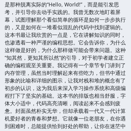
是那种脱离实际的“Hello, World!”，而是能引发思
考，并引导你去动手实践的。我曾无数次地盯着屏
幕，试图理解那个看似简单的循环是如何一步步执行
的，又是如何在一堆看似混乱的代码中找到逻辑的。
这本书最让我欣赏的一点是，它在讲解知识的同时，
也渗透着一种严谨的编程思想。它会告诉你，为什么
这样做是好的，为什么那样做可能会带来问题。这种
“知其然，更知其所以然”的引导，对于初学者建立正
确的编程观至关重要。我记得有一个章节专门讲到了
内存管理，虽然当时理解起来有些吃力，但书中通过
形象的比喻和详细的图示，让我对栈和堆的概念有了
初步的认识，这为我后来深入学习操作系统和高级编
程打下了坚实的基础。这本书的排版也相当舒服，字
体大小适中，代码高亮清晰，阅读起来不会感到疲
惫。封面虽然朴实无华，但却承载着一代又一代计算
机爱好者的青春和梦想。它就像一位老朋友，在你遇
到困难时，总能提供恰到好处的帮助，让你在迷茫中