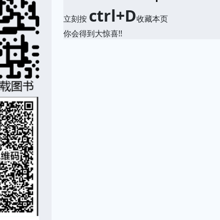
ctrl+D
立刻按
收藏本页
你会得到大惊喜!!