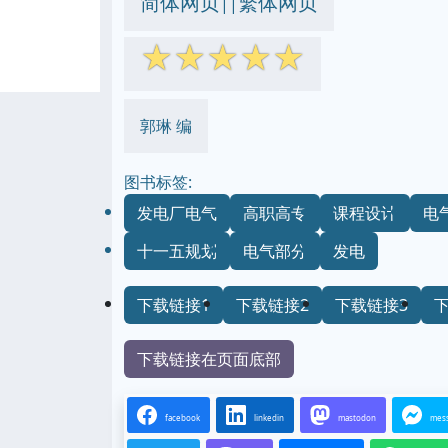
简体网页
繁体网页
||
☆
☆
☆
☆
☆
郭琳 编
图书标签:
发电厂电气
高职高专
课程设计
电
十一五规划
电气部分
发电
下载链接1
下载链接2
下载链接3
下载链接在页面底部
facebook
linkedin
mastodon
mes