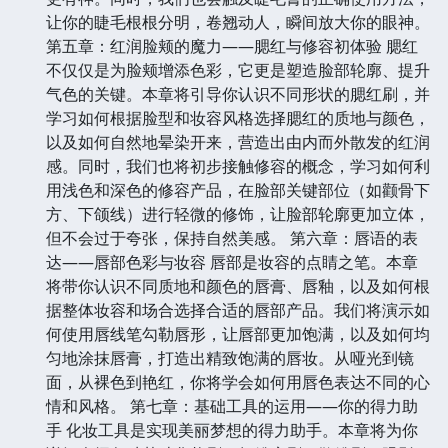
让你的睫毛根根分明，卷翘动人，瞬间放大你的眼神。
第五章：红润脸颊的魔力——腮红与修容初体验 腮红
不仅仅是为脸颊增添色彩，它更是塑造脸部轮廓、提升
气色的关键。本章将引导你认识不同形状的腮红刷，并
学习如何根据脸型和妆容风格选择腮红的质地与颜色，
以及如何自然地晕染开来，营造出由内而外散发的红润
感。同时，我们也将初步接触修容的概念，学习如何利
用浅色和深色的修容产品，在脸部关键部位（如颧骨下
方、下颌线）进行轻微的修饰，让脸部轮廓更加立体，
但不会过于夸张，保持自然美感。 第六章：唇语的表
达——唇部色彩与妆容 唇部是妆容的点睛之笔。本章
将带你认识不同质地和颜色的唇膏、唇釉，以及如何根
据整体妆容和场合选择合适的唇部产品。我们将演示如
何使用唇线笔勾勒唇形，让唇部更加饱满，以及如何均
匀地涂抹唇膏，打造出精致饱满的唇妆。从哑光到镜
面，从裸色到艳红，你将学会如何用唇色表达不同的心
情和风格。 第七章：基础工具的运用——你的得力助
手 化妆工具是实现美丽梦想的得力助手。本章将为你