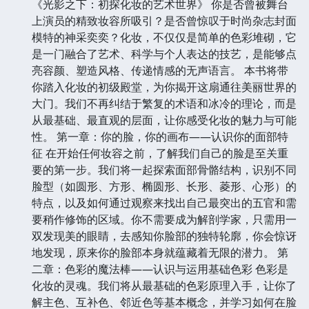
《光影之下：初探化妆的艺术世界》 你是否曾被舞台
上演员的精致妆容所吸引？是否曾惊叹于时尚杂志封面
模特的神采奕奕？化妆，不仅仅是简单的色彩堆砌，它
是一门融合了艺术、科学与个人表达的技艺，是能够点
亮容颜、塑造风格、传递情感的无声语言。 本书将带
你踏入化妆的初级殿堂，为你揭开这扇通往美丽世界的
大门。我们不再纠结于繁复的术语和冰冷的理论，而是
从最基础、最直观的层面，让你感受化妆的魅力与可能
性。 第一章：你的脸，你的画布——认识你的面部特
征 在开始任何妆容之前，了解我们自己的脸是至关重
要的第一步。我们将一起探索面部骨骼结构，识别不同
脸型（如圆形、方形、椭圆形、长形、菱形、心形）的
特点，以及如何通过观察来找出自己最突出的五官和需
要稍作修饰的区域。你不需要成为解剖学家，只需用一
双发现美的眼睛，去感知你脸部的独特轮廓，你会惊讶
地发现，原来你的脸部本身就蕴藏着无限的潜力。 第
二章：色彩的魔法棒——认识与运用基础色彩 色彩是
化妆的灵魂。我们将从最基础的色彩原理入手，让你了
解主色、互补色、邻近色等基本概念，并学习如何在脸