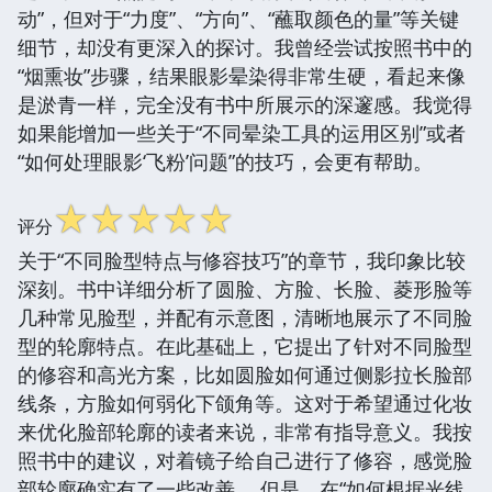
动”，但对于“力度”、“方向”、“蘸取颜色的量”等关键
细节，却没有更深入的探讨。我曾经尝试按照书中的
“烟熏妆”步骤，结果眼影晕染得非常生硬，看起来像
是淤青一样，完全没有书中所展示的深邃感。我觉得
如果能增加一些关于“不同晕染工具的运用区别”或者
“如何处理眼影‘飞粉’问题”的技巧，会更有帮助。
☆
☆
☆
☆
☆
评分
关于“不同脸型特点与修容技巧”的章节，我印象比较
深刻。书中详细分析了圆脸、方脸、长脸、菱形脸等
几种常见脸型，并配有示意图，清晰地展示了不同脸
型的轮廓特点。在此基础上，它提出了针对不同脸型
的修容和高光方案，比如圆脸如何通过侧影拉长脸部
线条，方脸如何弱化下颌角等。这对于希望通过化妆
来优化脸部轮廓的读者来说，非常有指导意义。我按
照书中的建议，对着镜子给自己进行了修容，感觉脸
部轮廓确实有了一些改善。 但是，在“如何根据光线