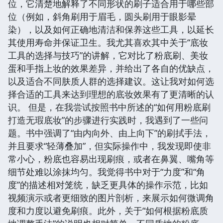
位，它清楚地解释了不同形状的刷子适合用于哪些部
位（例如，斜角刷用于眉毛，圆头刷用于眼影晕
染），以及如何正确地清洁和保养这些工具，以延长
其使用寿命并保证卫生。我尤其喜欢其中关于“底妆
工具的选择与技巧”的讲解，它对比了粉底刷、美妆
蛋和手指上妆的效果差异，并给出了各自的优缺点，
以及适合不同肤质人群的选择建议。这让我对如何选
择合适的工具来达到理想的底妆效果有了更清晰的认
识。 但是，在我尝试按照书中所述的“如何用粉底刷
打造无瑕底妆”的步骤进行实践时，我遇到了一些问
题。书中强调了“由内向外、由上向下”的刷拭手法，
并且要求“轻薄叠加”，但实际操作中，我发现即使非
常小心，粉底也容易出现刷痕，或者在鼻翼、嘴角等
细节处难以涂抹均匀。我觉得书中对于“力度”和“角
度”的描述相对笼统，缺乏更具体的操作示范，比如
视频演示或者更细致的图片剖析，来展示如何微调角
度和力度以避免刷痕。此外，关于“如何根据粉底质