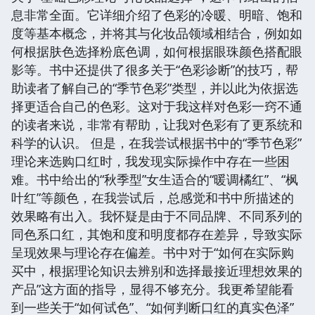
息非常全面。它详细介绍了色彩的冷暖、明暗、饱和
度等基本概念，并将其与化妆品领域相结合，例如如
何根据肤色选择粉底色调，如何根据眼珠颜色搭配眼
影等。书中还提供了很多关于“色彩诊断”的技巧，帮
助读者了解自己的“季节色彩”类型，并以此为依据选
择更适合自己的色彩。这对于我这样对色彩一窍不通
的读者来说，非常有帮助，让我对色彩有了更系统和
科学的认识。 但是，在我尝试根据书中的“季节色彩”
理论来选购口红时，我发现实际操作中存在一些困
难。书中给出的“秋季型”女生适合的“暖调橘红”、“枫
叶红”等颜色，在我尝试后，总感觉和书中所描述的
效果略有出入。我怀疑是由于不同品牌、不同系列的
同色系口红，其饱和度和明度都存在差异，导致实际
呈现效果与理论存在偏差。书中对于“如何在实际购
买中，根据理论知识去辨别和选择最接近理想效果的
产品”这方面的指导，显得不够充分。我更希望能看
到一些关于“如何试色”、“如何判断口红的真实色泽”