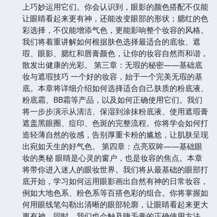
上巧妙运用它们。你会认识到，眼影的颜色搭配不仅能
让眼睛看起来更有神，还能改变眼部的形状；腮红的色
彩选择，不仅能增添气色，更能影响整个妆容的风格。
我们将着重讲解如何根据肤色选择最适合的底妆、遮
瑕、眼影、腮红和唇膏颜色，让你的妆容自然而和谐，
散发出健康的光彩。 第三章：无瑕的秘密——基础底
妆与遮瑕技巧 一个好的妆容，始于一个完美无瑕的基
底。本章将详细介绍如何选择适合自己肤质的粉底液、
粉底霜、BB霜等产品，以及如何正确使用它们。我们
将一步步演示从清洁、保湿到涂抹粉底液、使用遮瑕膏
遮盖黑眼圈、痘印、色斑的完整流程。你将学会如何打
造轻薄自然的妆感，告别厚重卡粉的尴尬，让肌肤呈现
出宛如天生的好气色。 第四章：点亮双眸——基础眼
妆的奥秘 眼睛是心灵的窗户，也是妆容的焦点。本章
将带你进入迷人的眼妆世界。我们将从最基础的眼部打
底开始，学习如何运用眼影画出自然有神的日常妆容，
例如大地色系、粉色系等百搭色彩的组合。你将掌握如
何用眼线笔勾勒出清晰的眼部轮廓，让眼睛看起来更大
更有神。同时，我们也会触及睫毛膏的正确使用方法，