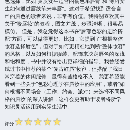
色选择，比如“黄皮女生适合的橘色系唇膏”和“薄唇女
生如何通过唇线笔来丰唇”。这对于希望找到适合自
己的唇色的读者来说，非常有价值。我特别喜欢其中
关于“咬唇妆”的教程，图文并茂，步骤清晰，很容易
模仿。 但是，我总觉得这本书在“唇部色彩的进阶搭
配”方面，可以做得更好。比如，它提到了“根据整体
妆容选择唇色”，但对于如何更精准地判断“整体妆容”
的风格，以及如何根据服装、配饰来决定唇色的深浅
和饱和度，书中并没有给出更详细的指导。我曾经尝
试过书中推荐的某个“复古红唇”妆容，但搭配了我日
常穿着的休闲服饰，显得有些格格不入。我更希望能
看到一些关于“色彩心理学在唇妆中的应用”，或者“如
何根据不同场合（工作、约会、派对）来选择不同风
格的唇妆”的深入讲解，这样会更有助于读者将所学
知识灵活运用到实际生活中。
☆
☆
☆
☆
☆
评分