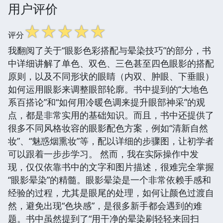
用户评价
☆
☆
☆
☆
☆
评分
我翻阅了关于“眼影色彩搭配与晕染技巧”的部分，书
中详细讲解了单色、双色、三色甚至四色眼影的搭配
原则，以及不同形状的眼睛（内双、肿眼、下垂眼）
如何运用眼影来调整眼部轮廓。书中提到的“大地色
系百搭论”和“如何用冷暖色调来提升眼部神采”的观
点，都是非常实用的基础知识。而且，书中还提供了
很多不同风格妆容的眼影配色方案，例如“清新自然
妆”、“魅惑烟熏妆”等，配以详细的步骤图，让初学者
可以跟着一步步学习。 然而，我在实际操作中发
现，仅仅依靠书中的文字和图片描述，很难完全掌握
“眼影晕染”的精髓。眼影晕染是一个非常依赖手感和
经验的过程，尤其是眼尾的处理，如何让颜色过渡自
然，避免出现“色块感”，是很多新手都会遇到的难
题。书中虽然提到了“用干净的晕染刷轻轻来回扫