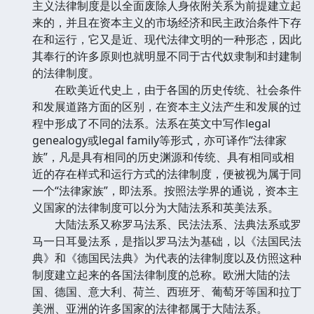
主义法律制度是以全面废除人身依附关系为前提建立起
来的，并且在资本主义的市场经济和民主政治条件下存
在和运行，它又是近、现代法律文明的一种形态，因此
其奉行的许多原则也就明显不同于古代奴隶制和封建制
的法律制度。
在欧美近代史上，由于各国的历史传统、社会条件
和发展道路方面的区别，在资本主义法产生和发展的过
程中形成了不同的法系。法系在英文中写作legal
genealogy或legal family等形式，亦可译作“法律家
族”，凡是具有相同的历史渊源和传统、具有相同或相
近的存在样式和运行方式的法律制度，便被视为属于同
一个“法律家族”，即法系。按照法学界的通说，资本主
义国家的法律制度可以分为大陆法系和英美法系。
大陆法系又称罗马法系、民法法系、法典法系或罗
马一日耳曼法系，是指以罗马法为基础，以《法国民法
典》和《德国民法典》为代表的法律制度以及仿照这种
制度建立起来的各国法律制度的总称。欧洲大陆的法
国、德国、意大利、荷兰、西班牙、葡萄牙等国和拉丁
美洲、亚洲的许多国家的法律都属于大陆法系。