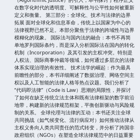
在数字化时代的透明度、可解释性与公平性如何被重新
定义和衡量。 第三部分：全球化、技术与法律的边界
拓展 面对全球化和信息革命，传统上以国家为中心的
法律视野已然不足。本部分聚焦于法律的跨域性与边界
模糊化的现象。 国际法与国内法的融合：本书不再简
单地罗列国际条约，而是深入分析国际法在国内的转化
机制（Incorporation）及其引发的主权冲突。特别是
人权法、国际商事仲裁等领域，如何通过多层次的法律
体系实现治理的有效性。 技术法学的崛起：作为最具
前瞻性的部分，本书详细阐述了数据治理、网络空间主
权以及人工智能的法律人格等热点议题。我们分析了
“代码即法律”（Code is Law）思潮的局限性，并探讨
了如何在缺乏传统立法主体和既有法律框架的数字前沿
地带，构建新的法律规范框架，平衡创新驱动与风险规
制的关系。 全球伦理与法律的互动：本书还关注全球
共同挑战（如气候变化、流行病应对）如何推动法律从
主权义务向人类共同责任的范式转变，并分析了跨国非
政府组织（NGOs）在塑造全球法律规范中的日益重要