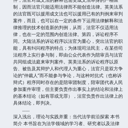
制，因而法官只能适用法律而不能创造法律。英美法系
的法官既可以援用成文法也可以援用已有的判例来审判
案件，而且，也可以在一定的条件下运用法律解释和法
律推理的技术创造新的判例，从而，法官不仅适用法
律，也在一定的范围内创造法律。第四，诉讼程序不
同。大陆法系的诉讼程序以法官为重心，突出法官的职
能，具有纠问程序的特点；为体现司法民主，在某些司
法程序上实行参与制，即由公众代表作为陪审员与法官
共同组成法庭来审判案件。英美法系的诉讼程序以原
告、被告及其辩护人和代理人为重心，法官只是双方争
论的“仲裁人”而不能参与争论，与这种对抗式（也称诉
辩式）程序同时存在的是陪审团制度，陪审团代表人民
参加案件审理，但主要负责作出事实上的结论和法律上
的基本结论（如有罪或无罪），法官负责作出法律上的
具体结论，即判决。
……
深入浅出，理论与实践并重：当代法学前沿探索 本书
简介 本书旨在为法学领域的学习者、研究者以及法律