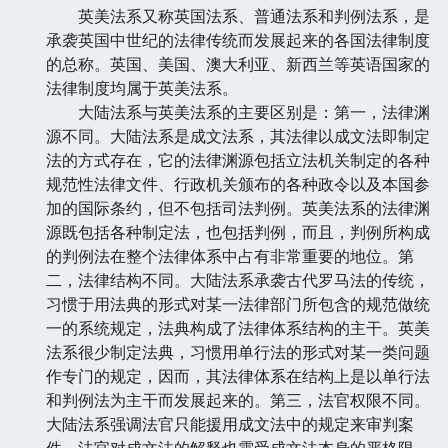
英美法系又称英国法系、普通法系和判例法系，是
承袭英国中世纪的法律传统而发展起来的各国法律制度
的总称。英国、美国、澳大利亚、新西兰等英语国家的
法律制度均属于英美法系。
大陆法系与英美法系的主要区别是：第一，法律渊
源不同。大陆法系是成文法系，其法律以成文法即制定
法的方式存在，它的法律渊源包括立法机关制定的各种
规范性法律文件、行政机关颁布的各种政令以及本国参
加的国际条约，但不包括司法判例。英美法系的法律渊
源既包括各种制定法，也包括判例，而且，判例所构成
的判例法在整个法律体系中占有非常重要的地位。第
二，法律结构不同。大陆法系承袭古代罗马法的传统，
习惯于用法典的形式对某一法律部门所包含的规范做统
一的系统规定，法典构成了法律体系结构的主干。英美
法系很少制定法典，习惯用单行法的形式对某一类问题
作专门的规定，因而，其法律体系在结构上是以单行法
和判例法为主干而发展起来的。第三，法官权限不同。
大陆法系强调法官只能援用成文法中的规定来审判案
件，法官对成文法的解释也需受成文法本身的严格限