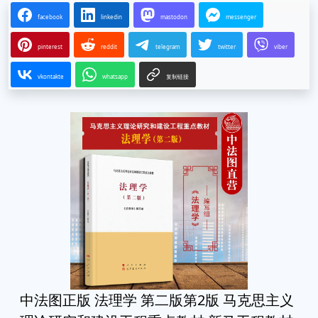
facebook
linkedin
mastodon
messenger
pinterest
reddit
telegram
twitter
viber
vkontakte
whatsapp
复制链接
中法图正版 法理学 第二版第2版 马克思主义