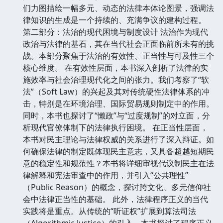
们力图描绘一幅多元、动态的法律本体论图景，强调法
律知识的生成是一个持续的、充满争议的建构过程。
第二部分：法治的现代困境与制度设计 法治作为现代
政治与法律的基石，其在当代社会正面临前所未有的挑
战。本部分聚焦于法治的有效性、正当性与可及性三个
核心维度。 在有效性层面，本书深入剖析了法律的实
施效率与社会治理现代化之间的张力。我们考察了“软
法”（Soft Law）的兴起及其对传统硬性法律体系的冲
击，特别是在环境治理、国际贸易规则制定中的作用。
同时，本书也探讨了“懒政”与“过度规制”的对立面，分
析现代官僚体制下的法律执行困境。 在正当性层面，
本书对民主理论与法律权威的关系进行了深入辩证。如
何确保法律的制定既体现民主意志，又具备超越短期民
意的稳定性和规范性？本书将详细审视代议制民主在法
律解释和宪法审查中的作用，并引入“公共理性”
（Public Reason）的概念，探讨跨文化、多元信仰社
会中法律正当性的基础。 此外，法律程序正义的当代
实践将是重点。从传统的“听证权”扩展到算法司法
（Algorithmic Justice）的引入，本书探讨了程序正义