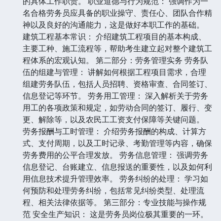
的具体工作职责。 职业道德与行为规范： 强调作为一
名合格劳务员应具备的职业操守、责任心、团队合作精
神以及良好的沟通能力，这是做好本职工作的基础。
建筑工程基本常识： 介绍建筑工程项目的基本构成、
主要工种、施工流程等，帮助考生建立起对整个建筑工
程体系的宏观认知。 第二部分：劳务管理实务 劳务队
伍的组建与管理： 讲解如何根据工程项目需求，合理
组建劳务队伍，包括人员招聘、资格审查、合同签订、
信息登记等环节。 劳务用工管理： 深入解析关于劳务
用工的各项政策和规定，如劳动合同的签订、履行、变
更、解除等，以及农民工工资支付保障等关键问题。
劳务报酬与工时管理： 介绍劳务报酬的构成、计算方
式、支付周期，以及工时记录、考勤管理等内容，确保
劳务费用的公平合理发放。 劳务信息管理： 强调劳务
信息登记、台账建立、信息报送的重要性，以及如何利
用信息技术提升管理效率。 劳务纠纷的处理： 学习如
何预防和处理劳务纠纷，包括常见纠纷类型、处理流
程、相关法律依据等。 第三部分：专业技能与操作规
范 安全生产知识： 这是劳务员岗位极其重要的一环。