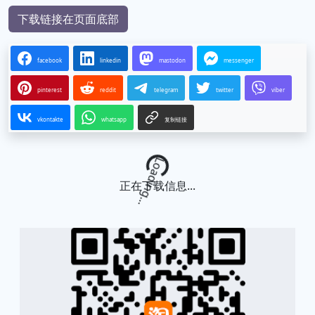
下载链接在页面底部
facebook
linkedin
mastodon
messenger
pinterest
reddit
telegram
twitter
viber
vkontakte
whatsapp
复制链接
Loading...
正在下载信息...