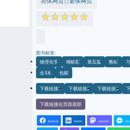
简体网页
繁体网页
||
☆
☆
☆
☆
☆
图书标签:
物理化学
傅献彩
第五版
教材
全3本
包邮
下载链接1
下载链接2
下载链接3
下载链接在页面底部
facebook
linkedin
mastodon
mes