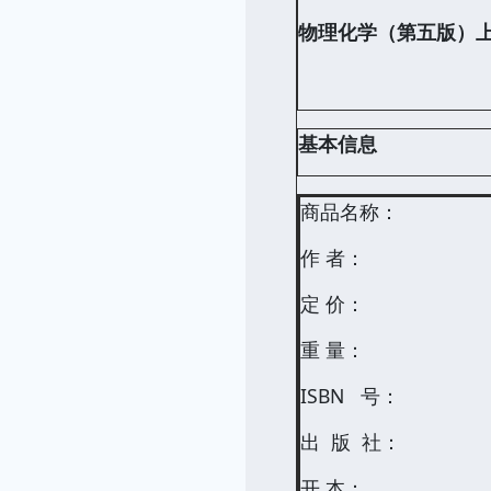
物理化学（第五版）上
基本信息
商品名称：
作 者：
定 价：
重 量：
ISBN 号：
出 版 社：
开 本：