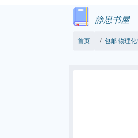
静思书屋
首页
包邮 物理化