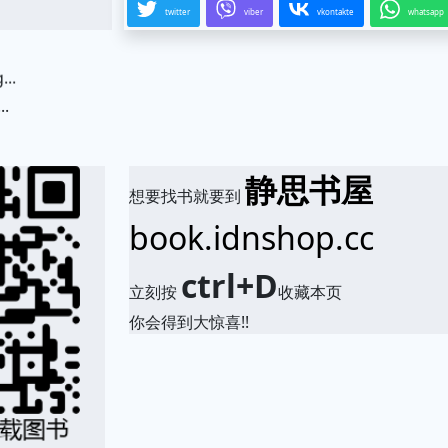
twitter
viber
vkontakte
whatsapp
.
静思书屋
想要找书就要到
book.idnshop.cc
ctrl+D
立刻按
收藏本页
你会得到大惊喜!!