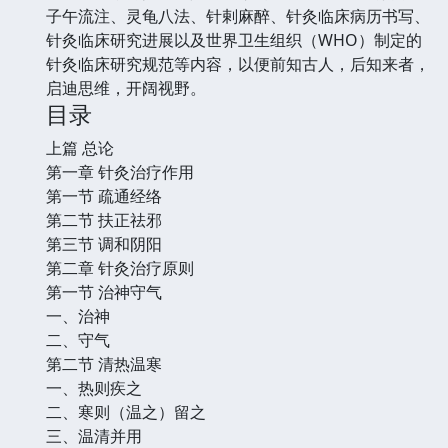
子午流注、灵龟八法、针剌麻醉、针灸临床病历书写、
针灸临床研究进展以及世界卫生组织（WHO）制定的
针灸临床研究规范等内容，以便前知古人，后知来者，
启迪思维，开阔视野。
目录
上篇 总论
第一章 针灸治疗作用
第一节 疏通经络
第二节 扶正祛邪
第三节 调和阴阳
第二章 针灸治疗原则
第一节 治神守气
一、治神
二、守气
第二节 清热温寒
一、热则疾之
二、寒则（温之）留之
三、温清并用