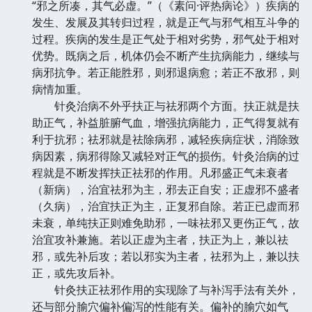
“邪之所凑，其气必虚。”（《素问·评热病论》）疾病的
发生、发展及其转归过程，就是正气与邪气相互斗争的
过程。疾病的发生是正气处于相对劣势，邪气处于相对
优势。既病之后，机体仍会不断产生抗病能力，继续与
病邪抗争。若正能胜邪，则邪退病愈；若正不敌邪，则
病情加重。
针灸治病不外乎扶正与祛邪两个方面。扶正就是扶
助正气，补益脏腑气血，增强抗病能力，正气得复就有
利于抗邪；祛邪就是祛除病邪，减轻疾病症状，消除致
病因素，病邪得除又减轻对正气的损伤。针灸治病的过
程就是不断发挥扶正祛邪的作用。凡邪盛正气未衰者
（新病），治宜祛邪为主，邪去正自安；正虚邪不盛者
（久病），治宜扶正为主，正复邪自除。若正已虚而邪
未衰，单纯扶正则难免助邪，一味祛邪又更伤正气，故
治宜攻补兼施。若以正虚为主者，扶正为上，兼以祛
邪，或先补后攻；若以邪实为主者，祛邪为上，兼以扶
正，或先攻后补。
针灸扶正祛邪作用的实现除了与补泻手法有关外，
还与部分腧穴偏补偏泻的性能有关。偏补的腧穴如气