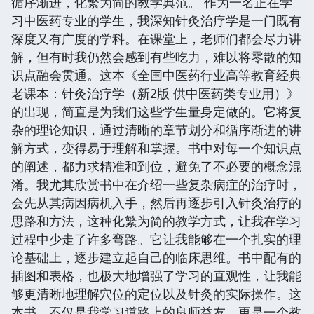
循序渐进，化繁为简的教学典范。 作为一名正在学
习中医药专业的学生，我深知针灸治疗学是一门既有
深度又有广度的学科。在课堂上，老师们都会尽力讲
解，但有时我仍然会感到有些吃力，难以将零散的知
识点融会贯通。这本《全国中医药行业高等教育经典
老课本：针灸治疗学（新2版 供中医药类专业用）》
的出现，简直是为我们这些学生量身定做的。它将复
杂的理论知识，通过清晰的章节划分和循序渐进的讲
解方式，变得易于理解和掌握。书中对每一个知识点
的阐述，都力求精准和到位，避免了不必要的概念混
淆。我尤其欣赏书中在介绍一些复杂病症的治疗时，
会先从其病因病机入手，然后再逐步引入针灸治疗的
思路和方法，这种化繁为简的教学方式，让我在学习
过程中少走了许多弯路。它让我能够在一个扎实的理
论基础上，逐步建立起自己的临床思维。书中配有的
插图和表格，也极大地增强了学习的直观性，让我能
够更清晰地理解穴位的定位以及针灸的实际操作。这
本书，不仅是我学习道路上的良师益友，更是一个教