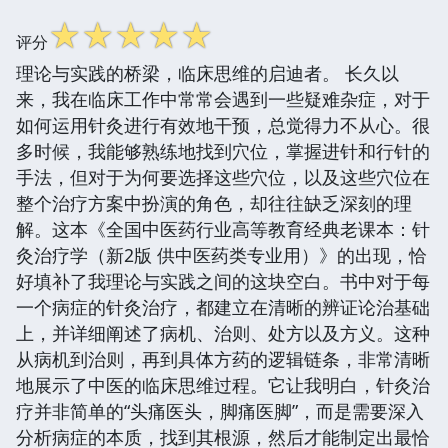
☆
☆
☆
☆
☆
评分
理论与实践的桥梁，临床思维的启迪者。 长久以
来，我在临床工作中常常会遇到一些疑难杂症，对于
如何运用针灸进行有效地干预，总觉得力不从心。很
多时候，我能够熟练地找到穴位，掌握进针和行针的
手法，但对于为何要选择这些穴位，以及这些穴位在
整个治疗方案中扮演的角色，却往往缺乏深刻的理
解。这本《全国中医药行业高等教育经典老课本：针
灸治疗学（新2版 供中医药类专业用）》的出现，恰
好填补了我理论与实践之间的这块空白。书中对于每
一个病症的针灸治疗，都建立在清晰的辨证论治基础
上，并详细阐述了病机、治则、处方以及方义。这种
从病机到治则，再到具体方药的逻辑链条，非常清晰
地展示了中医的临床思维过程。它让我明白，针灸治
疗并非简单的“头痛医头，脚痛医脚”，而是需要深入
分析病症的本质，找到其根源，然后才能制定出最恰