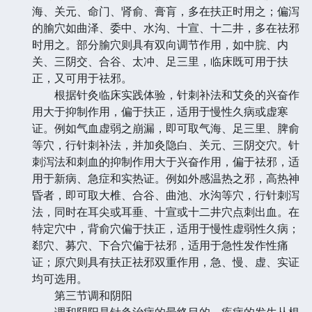
海、关元、命门、肾俞、膏肓，多在扶正时用之；偏泻
的腧穴如曲泽、委中、水沟、十宣、十二井，多在祛邪
时用之。部分腧穴则具有双向调节作用，如中脘、内
关、三阴交、合谷、太冲、足三里，临床既可用于扶
正，又可用于祛邪。
根据针灸临床实践体验，针刺补法和艾灸的兴奋作
用大于抑制作用，偏于扶正，适用于慢性久病或虚寒
证。例如气血虚弱之崩漏，即可取气海、足三里、脾俞
等穴，行针刺补法，并加灸隐白、关元、三阴交穴。针
刺泻法和刺血的抑制作用大于兴奋作用，偏于祛邪，适
用于新病、急症和实热证。例如外感温热之邪，高热神
昏者，即可取大椎、合谷、曲池、水沟等穴，行针刺泻
法，同时在耳尖或耳垂、十宣或十二井穴点刺出血。在
特定穴中，背俞穴偏于扶正，适用于慢性虚弱性久病；
郄穴、募穴、下合穴偏于祛邪，适用于急性发作性痛
证；原穴则具有扶正祛邪双重作用，急、慢、虚、实证
均可选用。
第三节调和阴阳
调和阴阳是针灸治病的最终目的。疾病的发生从根