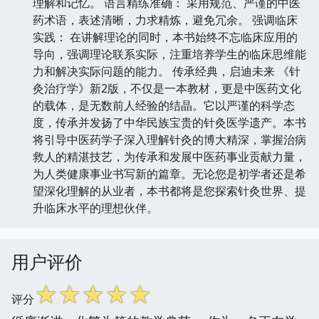
理解和记忆。 语言精练准确： 采用规范、严谨的中医
药术语，表述清晰，力求精炼，避免冗余。 强调临床
实践： 在讲解理论的同时，本书始终不忘临床应用的
导向，强调理论联系实际，注重培养学生的临床思维能
力和解决实际问题的能力。 传承经典，启迪未来 《针
灸治疗学》新2版，不仅是一本教材，更是中医药文化
的载体，是无数前人经验的结晶。它以严谨的科学态
度，传承并发扬了中华民族宝贵的针灸医学遗产。本书
将引导中医药学子深入理解针灸的博大精深，掌握治病
救人的精湛技艺，为传承和发展中医药事业贡献力量，
为人类健康事业书写新的篇章。无论您是初学者还是希
望深化理解的从业者，本书都将是您探索针灸世界、提
升临床水平的理想伙伴。
用户评价
☆
☆
☆
☆
☆
评分