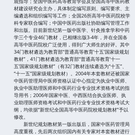
观指导；全国中医药高等教育学会及全国高等中医药教
材建设研究会主办，具体制定编写原则、编写要求、主
编遴选和组织编写等工作；全国26所高等中医药院校学
科专家联合编写；中国中医药出版社协助编写管理工作
和出版。目前新世纪第一版中医学、针灸推拿学和中药
学三个专业46门教材，已相继出版3-4年，并在全国各
高等中医药院校广泛使用，得到广大师生的好评。其中
34门教材遴选为教育部“普通高等教育‘十五’国家级规划
教材”，41门教材遴选为教育部“普通高等教育‘十一
五’国家级规划教材”（有32门教材连续遴选为“十五”、
“十一五”国家级规划教材）。2004年本套教材还被国家
中医药管理局中医师资格认证中心指定为执业中医师、
执业中医助理医师和中医药行业专业技术资格考试的指
导用书；2006年国家中医、中西医结合执业医师、执
业助理医师资格考试和中医药行业专业技术资格考试大
纲，均依据“新世纪全国高等中医药院校规划教材”予以
修改。
新世纪规划教材第一版出版后，国家中医药管理局
高度重视，先后两次组织国内有关专家对本套教材进行