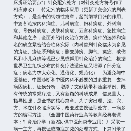
床辨证治要点”）针灸配穴处方（对针灸处方符号作了
相应修改）、特定穴的临床应用（更新了交会穴的列表
方式），是全书的纲领性篇章，起到纲举目张的作用。
中篇各论按内科病症、儿科病症、妇科病症、外科病
症、骨伤科病症、皮肤科病症、五官科病症、急性病症
和其他之序，全面介绍针灸治疗方法。病种的选择和病
名的确立紧密结合临床实际（内科首列针灸临床为多见
的痹证、痿证系列病症；删去肺痨、脚气、瘰疬、破伤
风和小儿麻痹等现已少见或鲜用针灸治疗的病症；根据
世界卫生组织公布的针灸疗法适应症又增添了部分症
症；病名力求大众化、通俗化、规范化），为避免与中
医基础、中医诊断和中医内科不必要的过多重复，去掉
病因病机、证侯分析，增添了文献搞录和验案举例。既
有传统的常规疗法，又有新颖的科研成果，信息量大，
指导性强，是全书的核心篇章。为了突出理、法、穴、
方、术在针灸临床实际，改变过去按证型处方、一病多
方的编写方法，《全国中医药行业高等教育经典老课
本：针灸治疗学（新2版 供中医药类专业用）》采取一
病一主方，再按证或随症加减的处理方式。下篇附录了