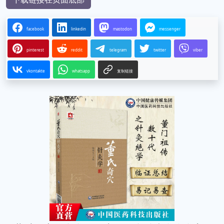
facebook
linkedin
mastodon
messenger
pinterest
reddit
telegram
twitter
viber
vkontakte
whatsapp
复制链接