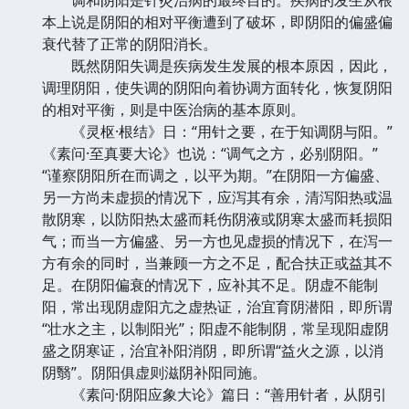
本上说是阴阳的相对平衡遭到了破坏，即阴阳的偏盛偏
衰代替了正常的阴阳消长。
既然阴阳失调是疾病发生发展的根本原因，因此，
调理阴阳，使失调的阴阳向着协调方面转化，恢复阴阳
的相对平衡，则是中医治病的基本原则。
《灵枢·根结》日：“用针之要，在于知调阴与阳。”
《素问·至真要大论》也说：“调气之方，必别阴阳。”
“谨察阴阳所在而调之，以平为期。”在阴阳一方偏盛、
另一方尚未虚损的情况下，应泻其有余，清泻阳热或温
散阴寒，以防阳热太盛而耗伤阴液或阴寒太盛而耗损阳
气；而当一方偏盛、另一方也见虚损的情况下，在泻一
方有余的同时，当兼顾一方之不足，配合扶正或益其不
足。在阴阳偏衰的情况下，应补其不足。阴虚不能制
阳，常出现阴虚阳亢之虚热证，治宜育阴潜阳，即所谓
“壮水之主，以制阳光”；阳虚不能制阴，常呈现阳虚阴
盛之阴寒证，治宜补阳消阴，即所谓“益火之源，以消
阴翳”。阴阳俱虚则滋阴补阳同施。
《素问·阴阳应象大论》篇日：“善用针者，从阴引