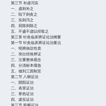
第三节 补虚泻实
一、虚则补之
二、陷下则灸之
三、实则泻之
四、宛陈则除之
五、不盛不虚以经取之
第三章 针灸临床辨证论治纲要
第一节 针灸临床辨证论治要点
一、明辨病症性质
二、突出经络辨证
三、注重整体观念
四、分清标本缓急
五、做到三因制宜
第二节 八纲证治
一、阴阳证治
二、表里证治
三、寒热证治
四、虛实证治
第三节 脏腑证治