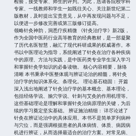
检验，接受专家、师生的评判。为此，恳请各院校学科
专家、一线教师和学生一如既往关心、关注新世纪第二
版教材，及时提出宝贵意见，从中再发现问题与不足，
以便进一步修改完善或第三版修订提高。
领略针灸神韵，洞悉疗疾精微 《针灸治疗学》新2版，
作为全国中医药行业高等教育的经典教材，是一部凝聚
了历代名医智慧，融汇了现代科研成果的权威著作。本
书以中医理论为指导，系统阐述了针灸在治疗各种疾病
中的原理、方法与实践，是中医药类专业学生深入学习
和掌握针灸学知识的必备读物。 核心内容精要，脉络
清晰 本书秉承中医整体观与辨证论治的精髓，将针灸
治疗学的知识体系化、条理化。 理论基石稳固： 开篇
深入浅出地阐述了针灸治疗学的基本概念、基本理论，
包括经络学说、腧穴学说、针刺与艾灸的作用机理等。
这些基础理论是理解和掌握针灸治病原理的关键，为后
续的学习奠定坚实基础。 辨证施治精细： 详尽论述了
针灸在辨证论治中的具体应用。本书不是简单罗列病种
与穴位，而是强调根据患者的具体病情、体质、病因病
机进行辨证，从而选择最适合的治疗方案。对常见病、