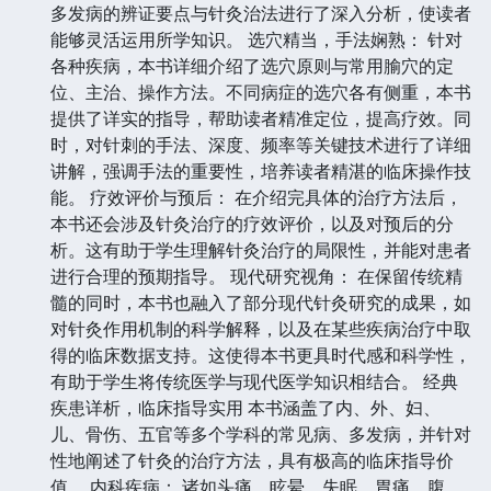
多发病的辨证要点与针灸治法进行了深入分析，使读者
能够灵活运用所学知识。 选穴精当，手法娴熟： 针对
各种疾病，本书详细介绍了选穴原则与常用腧穴的定
位、主治、操作方法。不同病症的选穴各有侧重，本书
提供了详实的指导，帮助读者精准定位，提高疗效。同
时，对针刺的手法、深度、频率等关键技术进行了详细
讲解，强调手法的重要性，培养读者精湛的临床操作技
能。 疗效评价与预后： 在介绍完具体的治疗方法后，
本书还会涉及针灸治疗的疗效评价，以及对预后的分
析。这有助于学生理解针灸治疗的局限性，并能对患者
进行合理的预期指导。 现代研究视角： 在保留传统精
髓的同时，本书也融入了部分现代针灸研究的成果，如
对针灸作用机制的科学解释，以及在某些疾病治疗中取
得的临床数据支持。这使得本书更具时代感和科学性，
有助于学生将传统医学与现代医学知识相结合。 经典
疾患详析，临床指导实用 本书涵盖了内、外、妇、
儿、骨伤、五官等多个学科的常见病、多发病，并针对
性地阐述了针灸的治疗方法，具有极高的临床指导价
值。 内科疾病： 诸如头痛、眩晕、失眠、胃痛、腹