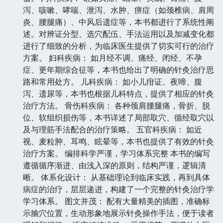
泻、咳嗽、哮喘、泄泻、水肿、痹症（如颈椎病、肩周
炎、腰腿痛）、中风后遗症等，本书都进行了系统性阐
述。对辨证分型、选穴配伍、手法运用以及加减变化都
进行了细致的分析，为临床医生提供了切实可行的治疗
方案。 妇科疾病： 如月经不调、痛经、闭经、不孕
症、更年期综合征等，本书也给出了明确的针灸治疗思
路和常用处方。 儿科疾病： 如小儿疳证、夜啼、腹
泻、遗尿等，本书也根据儿科特点，提供了相应的针灸
治疗方法。 骨伤科疾病： 各种颈肩腰腿痛，骨折、脱
位、软组织损伤等，本书详述了局部取穴、循经取穴以
及与理筋手法配合的治疗策略。 五官科疾病： 如近
视、麦粒肿、耳鸣、眩晕等，本书也提供了有效的针灸
治疗方案。 编排科学严谨，学习体系完整 本书的编写
遵循循序渐进、由浅入深的原则，结构严谨，逻辑清
晰。 体系化设计： 从基础理论到临床实践，再到具体
病症的治疗，层层递进，构建了一个完整的针灸治疗学
学习体系。 图文并茂： 配有大量精美的插图，准确标
示腧穴位置，生动形象地展示针灸操作手法，便于读者