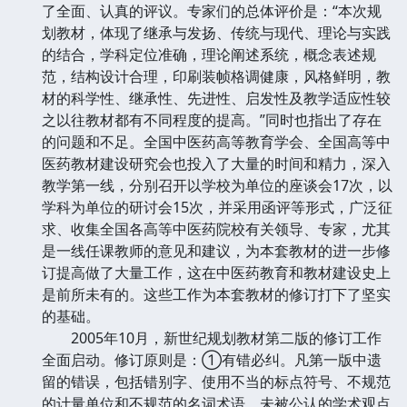
了全面、认真的评议。专家们的总体评价是：“本次规
划教材，体现了继承与发扬、传统与现代、理论与实践
的结合，学科定位准确，理论阐述系统，概念表述规
范，结构设计合理，印刷装帧格调健康，风格鲜明，教
材的科学性、继承性、先进性、启发性及教学适应性较
之以往教材都有不同程度的提高。”同时也指出了存在
的问题和不足。全国中医药高等教育学会、全国高等中
医药教材建设研究会也投入了大量的时间和精力，深入
教学第一线，分别召开以学校为单位的座谈会17次，以
学科为单位的研讨会15次，并采用函评等形式，广泛征
求、收集全国各高等中医药院校有关领导、专家，尤其
是一线任课教师的意见和建议，为本套教材的进一步修
订提高做了大量工作，这在中医药教育和教材建设史上
是前所未有的。这些工作为本套教材的修订打下了坚实
的基础。
2005年10月，新世纪规划教材第二版的修订工作
全面启动。修订原则是：①有错必纠。凡第一版中遗
留的错误，包括错别字、使用不当的标点符号、不规范
的计量单位和不规范的名词术语、未被公认的学术观点