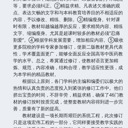
等，要求必须纠正。②精益求精。凡表述欠准确的观
点、表达欠畅的文字和与本科教育培养目的不相适应的
内容，予以修改、精练、删除。③精编瘦身。针对课
时有限，教材却越编越厚的反应，要求精简内容、精练
文字、缩编瘦身。尤其是超课时较多的教材必须“忍痛
割爱”。④根据学科发展需要，增加相应内容。⑤吸收
更多院校的学科专家参加修订，使新二版教材更具代表
性，学术覆盖面更广，能够全面反应全国高等中医药教
学的水平。总之，希冀通过修订，使教材语言更加精
炼、规范，内容准确，结构合理，教学适应性更强，成
为本学科的精品教材。
根据以上原则，各门学科的主编和编委们以极大的
热情和认真负责的态度投入到紧张的修订工作中。他们
挤出宝贵的时间，不辞辛劳，精益求精，确保了46门教
材的修订按时按质完成，使整套教材内容得到进一步完
善，质量有了新的提高。
教材建设是一项长期而艰巨的系统工程，此次修订
只是这项宏伟工程的一部分，它同样要接受教学实践的