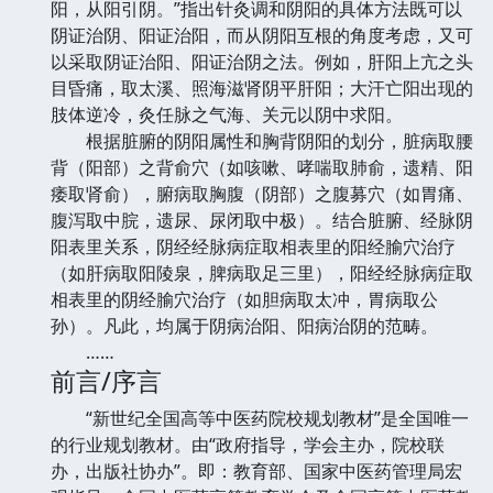
阳，从阳引阴。”指出针灸调和阴阳的具体方法既可以
阴证治阴、阳证治阳，而从阴阳互根的角度考虑，又可
以采取阴证治阳、阳证治阴之法。例如，肝阳上亢之头
目昏痛，取太溪、照海滋肾阴平肝阳；大汗亡阳出现的
肢体逆冷，灸任脉之气海、关元以阴中求阳。
根据脏腑的阴阳属性和胸背阴阳的划分，脏病取腰
背（阳部）之背俞穴（如咳嗽、哮喘取肺俞，遗精、阳
痿取肾俞），腑病取胸腹（阴部）之腹募穴（如胃痛、
腹泻取中脘，遗尿、尿闭取中极）。结合脏腑、经脉阴
阳表里关系，阴经经脉病症取相表里的阳经腧穴治疗
（如肝病取阳陵泉，脾病取足三里），阳经经脉病症取
相表里的阴经腧穴治疗（如胆病取太冲，胃病取公
孙）。凡此，均属于阴病治阳、阳病治阴的范畴。
……
前言/序言
“新世纪全国高等中医药院校规划教材”是全国唯一
的行业规划教材。由“政府指导，学会主办，院校联
办，出版社协办”。即：教育部、国家中医药管理局宏