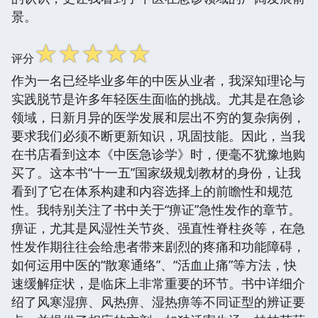
景。
☆
☆
☆
☆
☆
评分
作为一名已经毕业多年的中医从业者，我深知理论与
实践脱节是许多年轻医生面临的挑战。尤其是在急诊
领域，日新月异的医学发展和层出不穷的复杂病例，
要求我们必须不断更新知识，巩固技能。因此，当我
在书店看到这本《中医急诊学》时，便毫不犹豫地购
买了。这本书“十一五”国家级规划教材的身份，让我
看到了它在体系构建和内容选择上的前瞻性和规范
性。我特别关注了书中关于“痹证”急性发作的章节。
痹证，尤其是风湿性关节炎、强直性脊柱炎等，在急
性发作期往往会给患者带来剧烈的疼痛和功能障碍，
如何运用中医的“散寒通络”、“活血止痛”等方法，快
速缓解症状，是临床上非常重要的环节。书中详细介
绍了风寒湿痹、风热痹、湿热痹等不同证型的辨证要