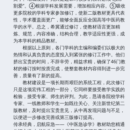
割爱”。④根据学科发展需要，增加相应内容。⑤吸收
更多院校的学科专家参加修订，使新二版教材更具代表
性，学术覆盖面更广，能够全面反应全国高等中医药教
学的水平。总之，希冀通过修订，使教材语言更加精
炼、规范，内容准确，结构合理，教学适应性更强，成
为本学科的精品教材。
根据以上原则，各门学科的主编和编委们以极大的
热情和认真负责的态度投入到紧张的修订工作中。他们
挤出宝贵的时间，不辞辛劳，精益求精，确保了46门教
材的修订按时按质完成，使整套教材内容得到进一步完
善，质量有了新的提高。
教材建设是一项长期而艰巨的系统工程，此次修订
只是这项宏伟工程的一部分，它同样要接受教学实践的
检验，接受专家、师生的评判。为此，恳请各院校学科
专家、一线教师和学生一如既往关心、关注新世纪第二
版教材，及时提出宝贵意见，从中再发现问题与不足，
以便进一步修改完善或第三版修订提高。
传承经典，启航应急——《中医急诊学》教材助您精通