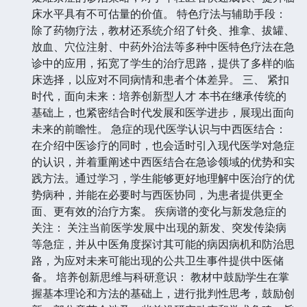
床水平具有不可估量的价值。 特色疗法与辅助手段：
除了药物疗法，教材还系统介绍了针灸、推拿、拔罐、
放血、穴位注射、中药外治法等多种中医特色疗法在急
诊中的应用，拓宽了学生的治疗思路，提供了多样的临
床选择，以应对不同病情和患者个体差异。 三、 紧扣
时代，面向未来：培养创新型人才 本书在继承传统的
基础上，也紧密结合时代发展和医学进步，展现出面向
未来的前瞻性。 急症的现代医学认识与中西医结合：
在介绍中医诊疗的同时，也会适时引入现代医学对急症
的认识，并着重阐述中西医结合在急诊领域的优势和实
践方法。通过学习，学生能够更好地理解中医治疗的优
势病种，并能在必要时与西医协同，为患者提供更全
面、更有效的治疗方案。 疾病谱的变化与新发急症的
关注： 关注当前医学发展中出现的新发、突发传染病
等急症，并从中医角度探讨其可能的病因病机和防治思
路，为应对未来可能出现的公共卫生事件提供中医储
备。 培养创新思维与科研意识： 教材中鼓励学生在掌
握基本理论和方法的基础上，进行批判性思考，鼓励创