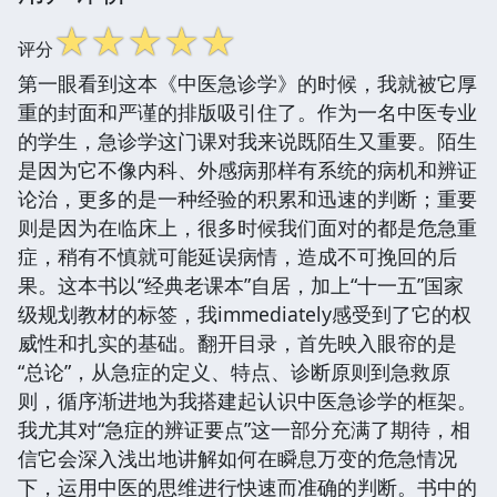
☆
☆
☆
☆
☆
评分
第一眼看到这本《中医急诊学》的时候，我就被它厚
重的封面和严谨的排版吸引住了。作为一名中医专业
的学生，急诊学这门课对我来说既陌生又重要。陌生
是因为它不像内科、外感病那样有系统的病机和辨证
论治，更多的是一种经验的积累和迅速的判断；重要
则是因为在临床上，很多时候我们面对的都是危急重
症，稍有不慎就可能延误病情，造成不可挽回的后
果。这本书以“经典老课本”自居，加上“十一五”国家
级规划教材的标签，我immediately感受到了它的权
威性和扎实的基础。翻开目录，首先映入眼帘的是
“总论”，从急症的定义、特点、诊断原则到急救原
则，循序渐进地为我搭建起认识中医急诊学的框架。
我尤其对“急症的辨证要点”这一部分充满了期待，相
信它会深入浅出地讲解如何在瞬息万变的危急情况
下，运用中医的思维进行快速而准确的判断。书中的