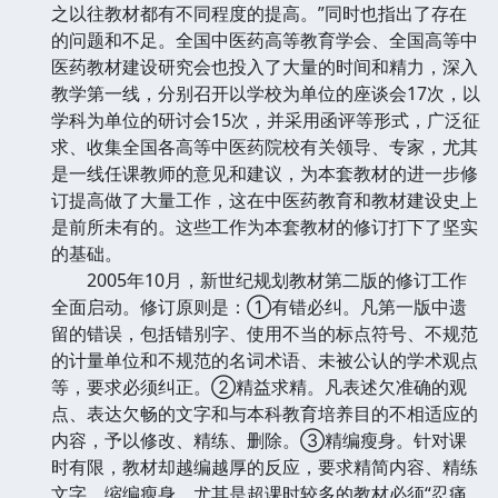
之以往教材都有不同程度的提高。”同时也指出了存在
的问题和不足。全国中医药高等教育学会、全国高等中
医药教材建设研究会也投入了大量的时间和精力，深入
教学第一线，分别召开以学校为单位的座谈会17次，以
学科为单位的研讨会15次，并采用函评等形式，广泛征
求、收集全国各高等中医药院校有关领导、专家，尤其
是一线任课教师的意见和建议，为本套教材的进一步修
订提高做了大量工作，这在中医药教育和教材建设史上
是前所未有的。这些工作为本套教材的修订打下了坚实
的基础。
2005年10月，新世纪规划教材第二版的修订工作
全面启动。修订原则是：①有错必纠。凡第一版中遗
留的错误，包括错别字、使用不当的标点符号、不规范
的计量单位和不规范的名词术语、未被公认的学术观点
等，要求必须纠正。②精益求精。凡表述欠准确的观
点、表达欠畅的文字和与本科教育培养目的不相适应的
内容，予以修改、精练、删除。③精编瘦身。针对课
时有限，教材却越编越厚的反应，要求精简内容、精练
文字、缩编瘦身。尤其是超课时较多的教材必须“忍痛