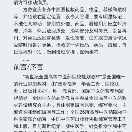
后方可移动病员。
抢救室应备齐中西医抢救药品、物品、器械和敷料
等，并须放在固定位置，设专人管理，要有明显标记，
不准任意挪动、挪用或外借。药品、器械用后应立即清
理、消毒，然后放回原处。消耗部分及时补充，以备再
用。对药品应经常检查，发现霉变、虫蛀或变质等情况
应随时报告并更换。抢救室一切物品、药品、器械，每
日应核对一次，做到班班交接，账物相符。
……
前言/序言
“新世纪全国高等中医药院校规划教材”是全国唯一
的行业规划教材。由“政府指导，学会主办，院校联
办，出版社协办”。即：教育部、国家中医药管理局宏
观指导；全国中医药高等教育学会及全国高等中医药教
材建设研究会主办，具体制定编写原则、编写要求、主
编遘选和组织编写等工作；全国26所高等中医药院校学
科专家联合编写；中国中医药出版社协助编写管理工作
和出版。目前新世纪第一版中医学、针灸推拿学和中药