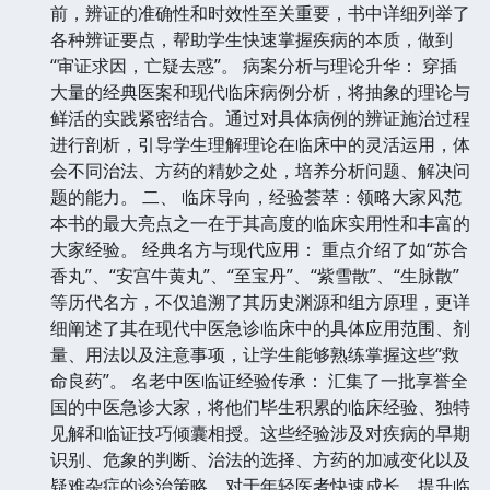
前，辨证的准确性和时效性至关重要，书中详细列举了
各种辨证要点，帮助学生快速掌握疾病的本质，做到
“审证求因，亡疑去惑”。 病案分析与理论升华： 穿插
大量的经典医案和现代临床病例分析，将抽象的理论与
鲜活的实践紧密结合。通过对具体病例的辨证施治过程
进行剖析，引导学生理解理论在临床中的灵活运用，体
会不同治法、方药的精妙之处，培养分析问题、解决问
题的能力。 二、 临床导向，经验荟萃：领略大家风范
本书的最大亮点之一在于其高度的临床实用性和丰富的
大家经验。 经典名方与现代应用： 重点介绍了如“苏合
香丸”、“安宫牛黄丸”、“至宝丹”、“紫雪散”、“生脉散”
等历代名方，不仅追溯了其历史渊源和组方原理，更详
细阐述了其在现代中医急诊临床中的具体应用范围、剂
量、用法以及注意事项，让学生能够熟练掌握这些“救
命良药”。 名老中医临证经验传承： 汇集了一批享誉全
国的中医急诊大家，将他们毕生积累的临床经验、独特
见解和临证技巧倾囊相授。这些经验涉及对疾病的早期
识别、危象的判断、治法的选择、方药的加减变化以及
疑难杂症的诊治策略，对于年轻医者快速成长、提升临