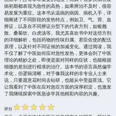
病初期都表现为急性的高热，如果辨治不及时，很容
易发展为重症。这本书从温病的病因、病机入手，详
细阐述了不同阶段的发热特点，例如卫、气、营、血
辨证，以及在不同辨证分型下的代表方剂，如银翘
散、桑菊饮、白虎汤等。我尤其喜欢书中对这些方剂
的详细解析，包括药物的性味归属、君臣佐使的配伍
原理，以及针对不同证候的加减变化。通过阅读，我
不仅了解了中医如何应对急性发热，更体会到了中医
理论的精妙之处，即便是面对同样的症状，也能根据
细微的差别进行精准的治疗。这本书的语言虽然偏学
术化，但逻辑清晰，对于像我这样的非专业人士来
说，只要愿意花时间去钻研，也能从中受益匪浅。它
让我看到了中医在应对急症方面的深厚积淀，也激发
了我继续探索中医急诊学其他精彩内容的兴趣。
☆
☆
☆
☆
☆
评分