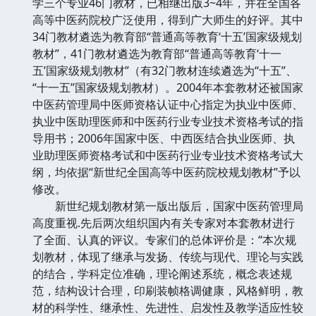
学三个专业46门教材，已相继出版3~4年，并在全国各
高等中医药院校广泛使用，得到广大师生的好评。其中
34门教材遴选为教育部“普通高等教育‘十五’国家级规划
教材”，41门教材遴选为教育部“普通高等教育‘十一
五’国家级规划教材”（有32门教材连续遴选为“十五”、
“十一五”国家级规划教材）。2004年本套教材还被国家
中医药管理局中医师资格认证中心指定为执业中医师、
执业中医助理医师和中医药行业专业技术资格考试的指
导用书；2006年国家中医、中西医结合执业医师、执
业助理医师资格考试和中医药行业专业技术资格考试大
纲，均依据“新世纪全国高等中医药院校规划教材”予以
修改。
新世纪规划教材第一版出版后，国家中医药管理局
高度重视.先后两次组织国内有关专家对本套教材进行
了全面、认真的评议。专家们的总体评价是：“本次规
划教材，体现了继承与发扬、传统与现代、理论与实践
的结合，学科定位准确，理论阐述系统，概念表述规
范，结构设计合理，印刷装帧格调健康，风格鲜明，教
材的科学性、继承性、先进性、启发性及教学适应性较