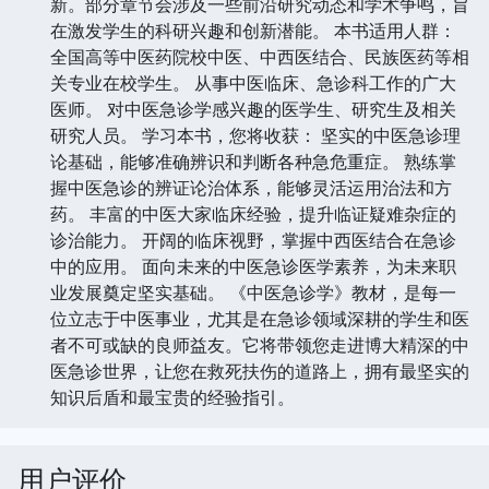
新。部分章节会涉及一些前沿研究动态和学术争鸣，旨
在激发学生的科研兴趣和创新潜能。 本书适用人群：
全国高等中医药院校中医、中西医结合、民族医药等相
关专业在校学生。 从事中医临床、急诊科工作的广大
医师。 对中医急诊学感兴趣的医学生、研究生及相关
研究人员。 学习本书，您将收获： 坚实的中医急诊理
论基础，能够准确辨识和判断各种急危重症。 熟练掌
握中医急诊的辨证论治体系，能够灵活运用治法和方
药。 丰富的中医大家临床经验，提升临证疑难杂症的
诊治能力。 开阔的临床视野，掌握中西医结合在急诊
中的应用。 面向未来的中医急诊医学素养，为未来职
业发展奠定坚实基础。 《中医急诊学》教材，是每一
位立志于中医事业，尤其是在急诊领域深耕的学生和医
者不可或缺的良师益友。它将带领您走进博大精深的中
医急诊世界，让您在救死扶伤的道路上，拥有最坚实的
知识后盾和最宝贵的经验指引。
用户评价