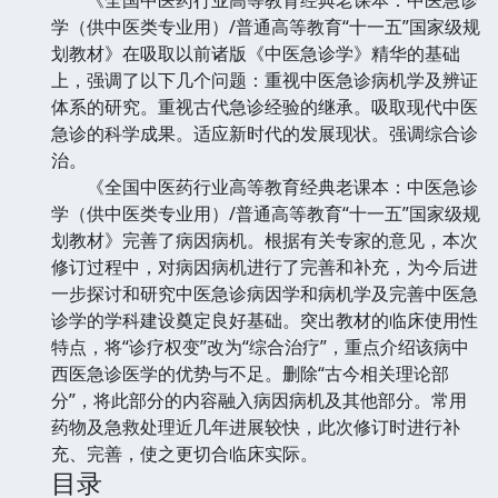
学（供中医类专业用）/普通高等教育“十一五”国家级规
划教材》在吸取以前诸版《中医急诊学》精华的基础
上，强调了以下几个问题：重视中医急诊病机学及辨证
体系的研究。重视古代急诊经验的继承。吸取现代中医
急诊的科学成果。适应新时代的发展现状。强调综合诊
治。
《全国中医药行业高等教育经典老课本：中医急诊
学（供中医类专业用）/普通高等教育“十一五”国家级规
划教材》完善了病因病机。根据有关专家的意见，本次
修订过程中，对病因病机进行了完善和补充，为今后进
一步探讨和研究中医急诊病因学和病机学及完善中医急
诊学的学科建设奠定良好基础。突出教材的临床使用性
特点，将“诊疗权变”改为“综合治疗”，重点介绍该病中
西医急诊医学的优势与不足。删除“古今相关理论部
分”，将此部分的内容融入病因病机及其他部分。常用
药物及急救处理近几年进展较快，此次修订时进行补
充、完善，使之更切合临床实际。
目录