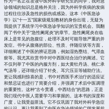
作为一名正在攻读中医外科学研究生的同学，我对急
诊领域的知识总是格外关注，因为外科学疾病的发病
过程往往涉及急性的损伤或感染。这本《中医急诊
学》以“十一五”国家级规划教材的身份出现，无疑为
我提供了系统学习中医急诊学知识的宝贵机会。我翻
阅了书中关于“急性阑尾炎”的章节。急性阑尾炎在临
床上是常见的急腹症，处理不及时可能导致严重的并
发症。书中从腹痛的部位、性质、伴随症状等方面，
详细阐述了中医的辨证思路，例如湿热壅结、气滞血
瘀等。我尤其欣赏书中对中西医结合治疗的阐述。它
不仅列举了中医的内服方剂，如大黄牡丹汤、桃仁承
气汤等，还详细介绍了针灸、耳穴压豆等辅助疗法。
更让我感到惊喜的是，书中对西医手术治疗的适应证
和禁忌证也进行了简要介绍，并强调了术后中医调理
的重要性。这种“古今贯通，中西结合”的思路，正是
我们现代中医人需要学习和掌握的。这本书的深度和
广度，让我受益匪浅。它不仅巩固了我对外科学急症
的认识，更让我看到了中医在急诊领域的广阔发展前