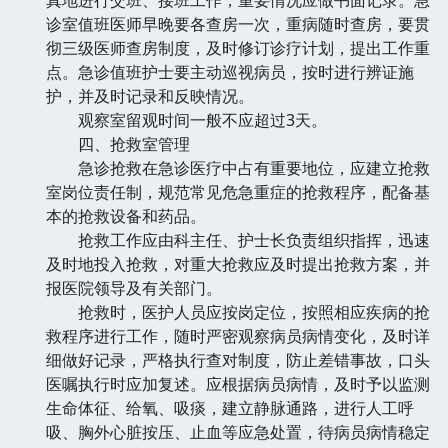
诊室值班医师早晚要各查房一次，重病随时查房，要贯
彻三级医师查房制度，及时修订诊疗计划，提出工作重
点。急诊值班护士要主动巡视病员，按时进行辨证施
护，并及时记录和反映情况。
观察室留观时间一般不应超过3天。
四、抢救室管理
急诊抢救在急诊医疗中占有重要地位，应建立抢救
室岗位责任制，规范常见危急重症的抢救程序，配备基
本的抢救设备和药品。
抢救工作应由科主任、护士长负责组织指挥，迅速
及时地投入抢救，对重大抢救应及时提出抢救方案，并
报医院领导及有关部门。
抢救时，医护人员应按岗定位，按照相应疾病的抢
救程序进行工作，随时严密观察病员病情变化，及时详
细做好记录，严格执行查对制度，防止差错事故，口头
医嘱执行时应加复述。应根据病员病情，及时予以监测
生命体征、给氧、吸痰，建立静脉通路，进行人工呼
吸、胸外心脏按压、止血等应急处置，待病员病情稳定