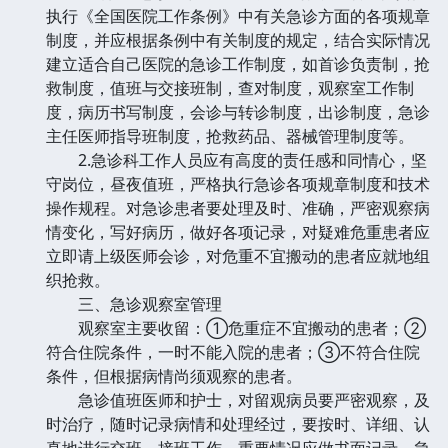
执行《全国医院工作条例》中有关急诊方面的各项规章
制度，并应根据条例中有关制度的规定，结合实际情况
建立适合自己医院的急诊工作制度，如首诊负责制，抢
救制度，值班与交接班制，查对制度，观察室工作制
度，病历书写制度，会诊与转诊制度，出诊制度，急诊
主任医师指导班制度，抢救药品、器械管理制度等。
2.急诊科工作人员应有高度的责任感和同情心，坚
守岗位，昼夜值班，严格执行急诊各项规章制度和技术
操作规程。对急诊患者要处理及时、准确，严密观察病
情变化，写好病历，做好各项记录，对疑难危重患者应
立即请上级医师会诊，对危重不宜搬动的患者应就地组
织抢救。
三、急诊观察室管理
观察室主要收留：①危重症不宜搬动的患者；②
符合住院条件，一时不能入院的患者；③不符合住院
条件，但根据病情尚须观察的患者。
急诊值班医师和护士，对留观病员要严密观察，及
时治疗，随时记录病情和处理经过，要按时、详细、认
真地进行交班、接班工作，重要情况应做书面记录。急