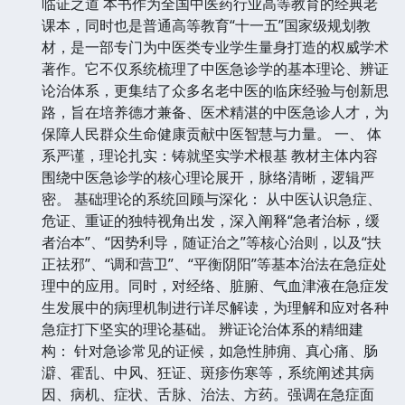
临证之道 本书作为全国中医药行业高等教育的经典老
课本，同时也是普通高等教育“十一五”国家级规划教
材，是一部专门为中医类专业学生量身打造的权威学术
著作。它不仅系统梳理了中医急诊学的基本理论、辨证
论治体系，更集结了众多名老中医的临床经验与创新思
路，旨在培养德才兼备、医术精湛的中医急诊人才，为
保障人民群众生命健康贡献中医智慧与力量。 一、 体
系严谨，理论扎实：铸就坚实学术根基 教材主体内容
围绕中医急诊学的核心理论展开，脉络清晰，逻辑严
密。 基础理论的系统回顾与深化： 从中医认识急症、
危证、重证的独特视角出发，深入阐释“急者治标，缓
者治本”、“因势利导，随证治之”等核心治则，以及“扶
正祛邪”、“调和营卫”、“平衡阴阳”等基本治法在急症处
理中的应用。同时，对经络、脏腑、气血津液在急症发
生发展中的病理机制进行详尽解读，为理解和应对各种
急症打下坚实的理论基础。 辨证论治体系的精细建
构： 针对急诊常见的证候，如急性肺痈、真心痛、肠
澼、霍乱、中风、狂证、斑疹伤寒等，系统阐述其病
因、病机、症状、舌脉、治法、方药。强调在急症面