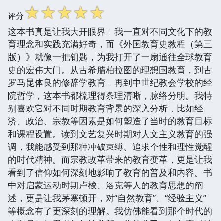
☆
☆
☆
☆
☆
评分
这本书真是让我大开眼界！我一直对不同文化下的教
育理念和实践充满好奇，而《外国教育史教程（第三
版）》就像一把钥匙，为我打开了一扇通往全球教育
史的宏伟大门。从古希腊柏拉图的理想国教育，到古
罗马昆体良的修辞学教育，再到中世纪教会学校的经
院哲学，这本书都梳理得条理清晰，脉络分明。我特
别喜欢它对不同时期教育背景的深入分析，比如经
济、政治、宗教等因素是如何塑造了当时的教育目标
和课程设置。读到文艺复兴时期对人文主义教育的强
调，我能感受到那种冲破束缚、追求个性和理性觉醒
的时代精神。而宗教改革带来的教育变革，更是让我
看到了信仰如何深刻地影响了教育的普及和内容。书
中对启蒙运动时期卢梭、洛克等人的教育思想的阐
述，更是让我茅塞顿开，对“自然教育”、“经验主义”
等概念有了更深刻的理解。我仿佛能看到那个时代的