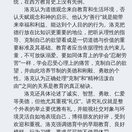
统，在西方教育史上没有先例。
洛克认为道德观念来自教育和生活环境，否
认天赋观念和神的启示。他认为“善行”就是能带
来幸福和利益、能达到个人目的的行为。洛克把
德行放在比知识更重要的地位，把听从理性的指
导、克制自己的欲望看成是一切道德与价值的重
要标准及其基础。教育者应当依据理性去约束儿
童，不可放纵溺爱。要如同体育上的学会“忍耐劳
苦”一样，学会忍受心理上的痛苦，克制自己的欲
望，并由此培养节制的美德和刚毅、勇敢的个
性。洛克认为正确处理“克制”和“精神活泼自
由”’之间的关系是教育的真正秘诀。
洛克还具体论述了诚实、智慧、勇敢、仁爱
等美德，但他尤其重视“礼仪”。讲究礼仪就是整
个外表的举止要优雅有礼，并能视社交对象与环
境灵活自如地表现自己，博得朋友的好评，受到
欢迎和重视。洛克强调德育中的早期教育、良好
榜样、行为习惯，要求尽可能不使用体罚。