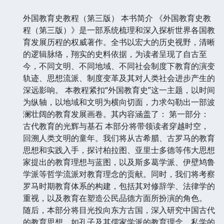
外国教育史教程（第三版） 本书简介 《外国教育史教
程（第三版）》是一部系统梳理和深入探析世界各国教
育发展历程的权威著作。全书以宏大的历史视野，清晰
的逻辑脉络，翔实的史料依据，为读者呈现了自古至
今，不同文明、不同地域、不同社会制度下教育的演变
轨迹、思想流派、制度变革及其对人类社会进步产生的
深远影响。 本教程紧扣“外国教育史”这一主题，以时间
为纵轴，以地域和文明为横向切面，力求勾勒出一部波
澜壮阔的教育发展画卷。其内容涵盖了： 第一部分：
古代教育的光辉与基石 本部分将带领读者穿越时空，
回溯人类文明的童年。我们将从古希腊、古罗马的教育
思想和实践入手，探讨柏拉图、亚里士多德等伟大思想
家提出的教育理想与蓝图，以及斯多葛学派、伊壁鸠鲁
学派等哲学流派对教育理念的贡献。同时，我们将考察
罗马时期教育体系的构建，包括其对修辞学、法律学的
重视，以及教育在塑造公民品德方面所扮演的角色。
随后，本部分将目光投向东方古国，深入研究中国古代
的教育思想，如孔子及其儒家学派的教育理念、私学的