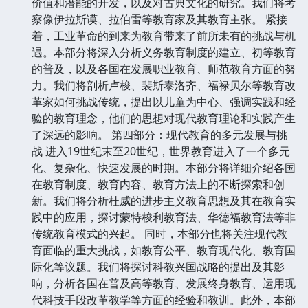
价值和潜能的开发，以及对古典文化的研究。我们将考
察像伊拉斯谟、拉伯雷等教育家及其教育主张。 紧接
着，工业革命的到来为教育带来了前所未有的挑战与机
遇。本部分将深入分析义务教育制度的建立、初等教育
的普及，以及各国在发展职业教育、师范教育方面的努
力。我们将剖析卢梭、裴斯泰洛齐、福禄贝尔等教育改
革家如何挑战传统，提出以儿童为中心、强调实践和经
验的教育理念，他们的思想对现代教育理论和实践产生
了深远的影响。 第四部分：现代教育的多元发展与挑
战 进入19世纪末至20世纪，世界教育进入了一个多元
化、复杂化、快速发展的时期。本部分将详细介绍各国
在教育制度、教育内容、教育方法上的不断探索和创
新。我们将分析杜威的进步主义教育思想及其在教育实
践中的应用，探讨蒙特梭利教育法、华德福教育法等非
传统教育模式的兴起。 同时，本部分也将关注现代教
育面临的重大挑战，如教育公平、教育现代化、教育国
际化等议题。我们将探讨科教兴国战略的提出及其影
响，分析各国在普及高等教育、发展终身教育、运用现
代科技手段改革教学等方面的经验和教训。此外，本部