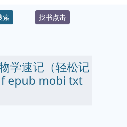
搜索
找书点击
物学速记（轻松记
epub mobi txt