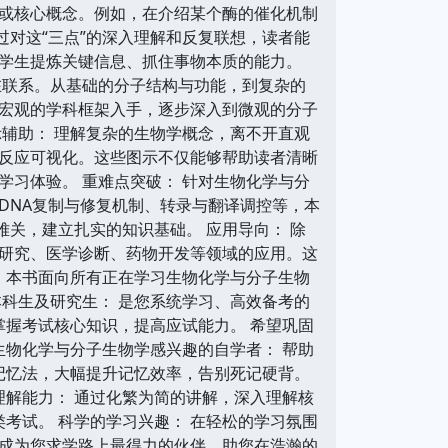
或核心概念。例如，在介绍某个酶的催化机制
过对这“三点”的深入理解和反复联想，读者能
学生提炼关键信息、抓住事物本质的能力。
在联系。从基础的分子结构与功能，到复杂的
宏观的学科框架入手，逐步深入到微观的分子
辅助： 理解复杂的生物学概念，离不开直观
反应可视化。这些图示不仅能够帮助读者清晰
习体验。 重难点突破： 针对生物化学与分
DNA复制与修复机制、转录与翻译调控等，本
难关，建立扎实的知识基础。 应用导向： 除
研究、医学诊断、药物开发等领域的应用。这
 本书面向所有正在学习生物化学与分子生物
科生及研究生： 是您系统学习、高效备考的
掌握考试核心知识，提高应试能力。 希望巩固
生物化学与分子生物学感兴趣的自学者： 帮助
”记忆法，大幅提升记忆效率，告别死记硬背。
理解能力： 通过化繁为简的讲解，深入理解核
考试。 科学的学习兴趣： 在轻松的学习氛围
待成为您求学路上最得力的伙伴，助您在浩瀚的