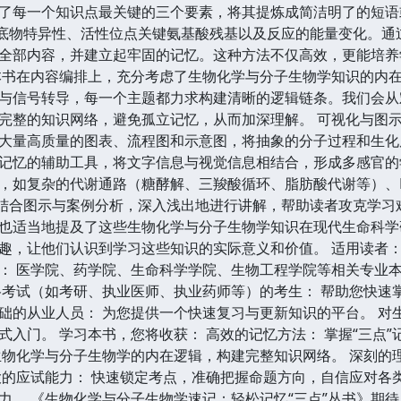
了每一个知识点最关键的三个要素，将其提炼成简洁明了的短语
其底物特异性、活性位点关键氨基酸残基以及反应的能量变化。通
全部内容，并建立起牢固的记忆。这种方法不仅高效，更能培养
本书在内容编排上，充分考虑了生物化学与分子生物学知识的内
与信号转导，每一个主题都力求构建清晰的逻辑链条。我们会从
完整的知识网络，避免孤立记忆，从而加深理解。 可视化与图示
大量高质量的图表、流程图和示意图，将抽象的分子过程和生化
记忆的辅助工具，将文字信息与视觉信息相结合，形成多感官的学
，如复杂的代谢通路（糖酵解、三羧酸循环、脂肪酸代谢等）、
，结合图示与案例分析，深入浅出地进行讲解，帮助读者攻克学习
也适当地提及了这些生物化学与分子生物学知识在现代生命科学
趣，让他们认识到学习这些知识的实际意义和价值。 适用读者：
： 医学院、药学院、生命科学学院、生物工程学院等相关专业本
格考试（如考研、执业医师、执业药师等）的考生： 帮助您快速
础的从业人员： 为您提供一个快速复习与更新知识的平台。 对
式入门。 学习本书，您将收获： 高效的记忆方法： 掌握“三点
生物化学与分子生物学的内在逻辑，构建完整知识网络。 深刻的
大的应试能力： 快速锁定考点，准确把握命题方向，自信应对各类
力。 《生物化学与分子生物学速记：轻松记忆“三点”丛书》期