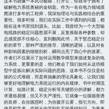
这本书就像一本武功秘籍，打开它，你就等于拥有了
破解电力系统奥秘的金钥匙。作为一名在电力领域摸
爬滚打多年的工程师，我深知理论与实践相结合的重
要性。很多时候，我们在实际工作中遇到的问题，都
能在这本书里找到源头。比如，我曾经为一个大型输
电线路的稳定问题愁眉不展，反复推敲各种参数，却
总感觉抓不住核心。直到翻阅此书，关于暂态稳定分
析的章节，那种严谨的推导、清晰的逻辑，以及对各
种影响因素的细致剖析，瞬间点亮了我心中的迷雾。
作者们不仅展示了如何运用数学模型来描述复杂的电
力系统，更重要的是，他们教会了我们如何从这些模
型中提炼出解决实际问题的思路。这本书不仅仅是枯
燥的公式堆砌，而是将抽象的理论具象化，让我们能
够更好地理解电力系统运行的内在规律。书中对潮流
计算、短路计算、稳定分析等关键部分的讲解，都力
求通俗易懂，但又不失严谨性。它就像一位循循善诱
的良师，在你困惑时，为你拨开云雾，指引方向。即
使是初学者，也能从中学到扎实的基础知识，为将来