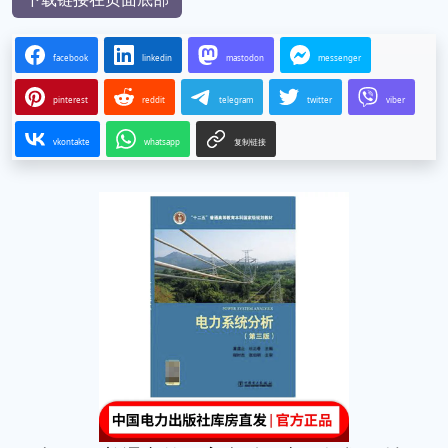
facebook
linkedin
mastodon
messenger
pinterest
reddit
telegram
twitter
viber
vkontakte
whatsapp
复制链接