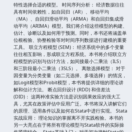
特性选择合适的模型。 时间序列分析： 经济数据往往
具有时间依赖性，如自回归（AR）、移动平均
（MA）、自回归滑动平均（ARMA）和自回归集成滑
动平均（ARIMA）模型。我们将介绍这些模型的构建、
估计、诊断以及如何用于预测。同时，本书还将涵盖单
位根检验、协整检验等对时间序列数据进行建模的重要
工具。 联立方程模型 (SEM)： 经济系统中的多个变量
往往相互影响，形成联立方程系统。本书将介绍联立方
程模型的识别与估计方法，如间接最小二乘法（ILS）
和三阶段最小二乘法（3SLS）。 离散选择模型： 对于
因变量为分类变量（如二元选择、多项选择）的情况，
如Logit模型和Probit模型，本书将提供详细的理论讲
解和估计方法。 断点回归设计 (RDD) 和倍差法
(DID)： 这两种准实验方法是识别因果效应的强大工
具，尤其在政策评估中应用广泛。本书将深入讲解它们
的原理、适用条件以及如何在Stata中进行实现。 Stata
实战应用： 理论知识的掌握离不开实践检验。本书的
另一大亮点在于将所有理论模型与Stata软件的实际操
作紧密结合。 Stata基础入门： 对于初次接触Stata的