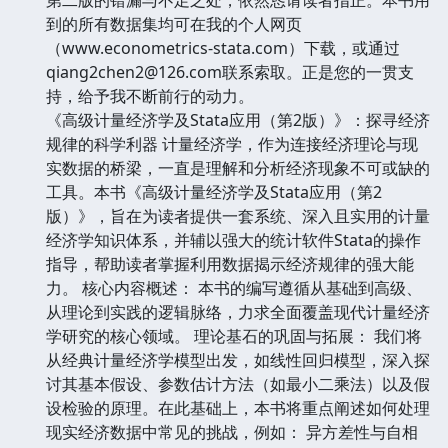
到的所有数据集均可在我的个人网页
（www.econometrics-stata.com）下载，或通过
qiang2chen2@126.com联系索取。正是您的一贯支
持，给予我不断前行的动力。
《高级计量经济学及Stata应用（第2版）》：探寻经济
规律的科学利器 计量经济学，作为连接经济理论与现
实数据的桥梁，一直是理解和分析经济现象不可或缺的
工具。本书《高级计量经济学及Stata应用（第2
版）》，旨在为读者提供一套系统、深入且实用的计量
经济学知识体系，并辅以强大的统计软件Stata的操作
指导，帮助读者掌握利用数据揭示经济规律的强大能
力。 核心内容概述： 本书的编写遵循从基础到高级、
从理论到实践的逻辑脉络，力求全面覆盖现代计量经济
学研究的核心领域。 理论基石的巩固与拓展： 我们将
从经典计量经济学模型出发，如线性回归模型，深入探
讨其基本假设、参数估计方法（如最小二乘法）以及假
设检验的原理。在此基础上，本书将重点阐述如何处理
现实经济数据中常见的挑战，例如： 异方差性与自相