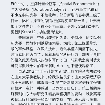
Effects）、空间计量经济学（Spatial Econometrics）
与久期分析（Duration Analysis）。已有章节也得到
不少充实与完善，不胜枚举，部分新增内容参见二级子
目录。比如，原来的“离散被解释变量”那一章，由于增
加了太多内容，不得不分为三章。另外，Stata软件也
更新到Stata12，功能更为强大。
曾国藩云：带勇以能打仗为要。类似地，论文以创
新为要，而教材则以易懂为要。为此，第二版秉承第一
版的写作风格，在深入浅出、通俗易懂方面痛下功夫。
时而感叹何必自苦，顶着海归的科研压力，却将宝贵时
间投入此无底洞式的教材写作；但一想到我之费时费力
可使得数以千计的学子省时省力，心下也便释然了。
自从2012年“千人计划学者”波士顿学院肖志杰教授
在山东大学执教以来，给我教益良多；山东大学经济学
院王永副教授、韩青博士对第二版新增内容进行了仔细
的校对，在此一并感谢（当然文责自负）。第二版的修
订得到山东大学研究生精品课程项目的资助，以及高等
教育出版社编辑一如既往的支持，在此表示衷心感谢。
第二版的错漏与不足之处，依然恳请读者指正。本书用