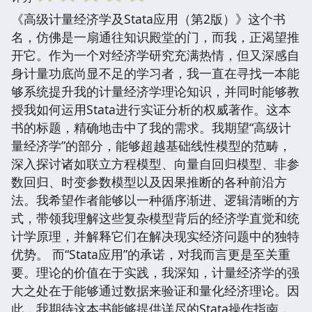
《高级计量经济学及Stata应用（第2版）》这个书
名，仿佛是一扇通往知识殿堂的门，而我，正渴望推
开它。作为一个对经济学研究充满热情，但又深感自
身计量功底尚显不足的学习者，我一直在寻找一本能
够系统提升我的计量经济学理论知识，并同时能够教
授我如何运用Stata进行实证分析的权威著作。这本
书的标题，精确地击中了我的需求。我期望“高级计
量经济学”的部分，能够超越基础线性模型的范畴，
深入探讨诸如联立方程模型、向量自回归模型、非参
数回归、时变参数模型以及因果推断的各种前沿方
法。我希望作者能够以一种循序渐进、逻辑清晰的方
式，带领我理解这些复杂模型背后的经济学直觉和统
计学原理，并解释它们在解决现实经济问题中的独特
优势。 而“Stata应用”的承诺，对我而言更是至关重
要。理论的价值在于实践，我深知，计量经济学的强
大之处在于能够通过数据来验证和量化经济理论。因
此，我期待这本书能够提供详尽的Stata操作指南，