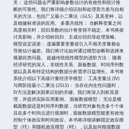
关： 这些问题会严重影响参数估计的有效性和统计推
断的可靠性。我们将详细介绍识别和处理异方差与自相
关的方法，包括广义最小二乘法（GLS）及其变种，以
及稳健标准误的应用。 多重共线性： 当解释变量之间
高度相关时，回归系数的估计将变得不稳定。本书将探
讨其影响，并介绍岭回归、主成分回归等处理策略。
模型设定误差： 遗漏重要变量或引入不相关变量都会
导致估计偏差。我们将讨论如何通过模型诊断和选择来
规避此类问题。 超越传统线性模型的进阶方法： 随着
经济研究的深入，非线性关系、面板数据、时间序列数
据以及具有特定结构的数据分析需求日益增长。本书将
系统介绍以下高级计量经济学模型： 工具变量法 (IV)
与两阶段最小二乘法 (2SLS)： 当存在内生性问题时，
IV方法是解决因果识别的关键。我们将深入剖析其原
理，并提供实际应用案例。 面板数据模型： 无论是横
截面数据还是时间序列数据，当研究对象包含多个个体
且在多个时间点进行观测时，面板数据模型能更有效地
控制个体效应和时间效应。本书将详细讲解固定效应模
型（FE）和随机效应模型（RE），以及如何根据数据