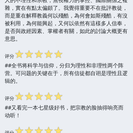
人的不理性和宗教，無視權力的掌控、國際關係之複
雜，實在有點太偏頗了。我覺得重要不在批評教徒，
而是重在解釋教義何以殘酷，為何會如斯殘酷，有沒
被利用，為何能興起，又何以依然有這樣多人信奉，
是否與政經因素、掌權者有關，如此的討論大概更有
意思。
☆
☆
☆
☆
☆
评分
##全书将科学与信仰，分归为理性和非理性两个阵
营。可问题的关键在于，所有信徒都自诩是理性且逻
辑的。
☆
☆
☆
☆
☆
评分
##又看完一本七星级好书，把宗教的脸抽得响亮而
动听！
☆
☆
☆
☆
☆
评分