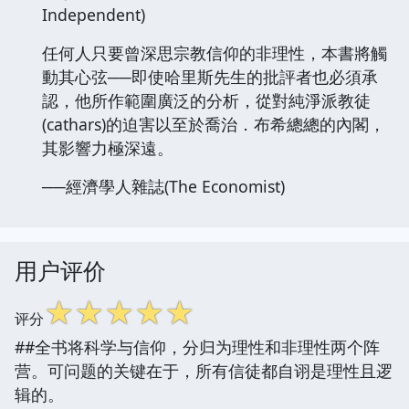
Independent)
任何人只要曾深思宗教信仰的非理性，本書將觸
動其心弦──即使哈里斯先生的批評者也必須承
認，他所作範圍廣泛的分析，從對純淨派教徒
(cathars)的迫害以至於喬治．布希總總的內閣，
其影響力極深遠。
──經濟學人雜誌(The Economist)
用户评价
☆
☆
☆
☆
☆
评分
##全书将科学与信仰，分归为理性和非理性两个阵
营。可问题的关键在于，所有信徒都自诩是理性且逻
辑的。