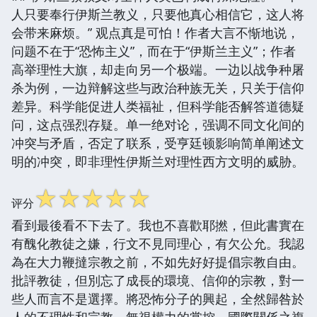
人只要奉行伊斯兰教义，只要他真心相信它，这人将
会带来麻烦。” 观点真是可怕！作者大言不惭地说，
问题不在于“恐怖主义”，而在于“伊斯兰主义”；作者
高举理性大旗，却走向另一个极端。一边以战争种屠
杀为例，一边辩解这些与政治种族无关，只关于信仰
差异。科学能促进人类福祉，但科学能否解答道德疑
问，这点强烈存疑。单一绝对论，强调不同文化间的
冲突与矛盾，否定了联系，受亨廷顿影响简单阐述文
明的冲突，即非理性伊斯兰对理性西方文明的威胁。
☆
☆
☆
☆
☆
评分
看到最後看不下去了。我也不喜歡耶撚，但此書實在
有醜化教徒之嫌，行文不見同理心，有欠公允。我認
為在大力鞭撻宗教之前，不如先好好提倡宗教自由。
批評教徒，但別忘了成長的環境、信仰的宗教，對一
些人而言不是選擇。將恐怖分子的興起，全然歸咎於