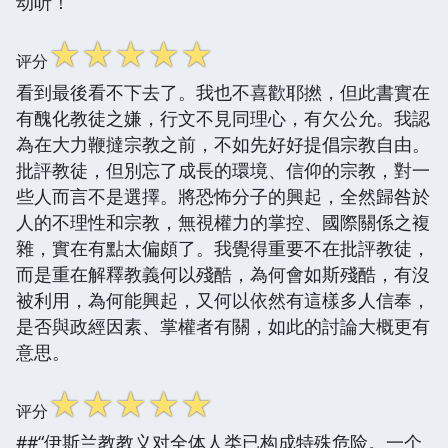
动听！
☆
☆
☆
☆
☆
评分
看到最後看不下去了。我也不喜歡耶撚，但此書實在
有醜化教徒之嫌，行文不見同理心，有欠公允。我認
為在大力鞭撻宗教之前，不如先好好提倡宗教自由。
批評教徒，但別忘了成長的環境、信仰的宗教，對一
些人而言不是選擇。將恐怖分子的興起，全然歸咎於
人的不理性和宗教，無視權力的掌控、國際關係之複
雜，實在有點太偏頗了。我覺得重要不在批評教徒，
而是重在解釋教義何以殘酷，為何會如斯殘酷，有沒
被利用，為何能興起，又何以依然有這樣多人信奉，
是否與政經因素、掌權者有關，如此的討論大概更有
意思。
☆
☆
☆
☆
☆
评分
##“伊斯兰教教义对全体人类已构成特殊危险。一个