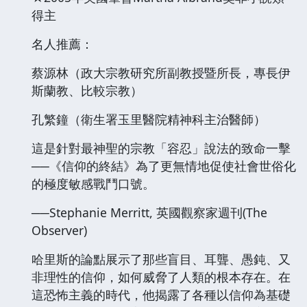
得主
名人推薦：
蔡源林（政大宗教研究所副教授暨所長，專長伊
斯蘭教、比較宗教）
孔繁鐘（衛生署玉里醫院精神科主治醫師）
這是針對最神聖的宗教「容忍」說法的致命一擊
──《信仰的終結》為了更無情地促使社會世俗化
的極度敏感戰鬥口號。
──Stephanie Merritt, 英國觀察家週刊(The
Observer)
哈里斯的論點展示了那些盲目、耳聾、愚鈍、又
非理性的信仰，如何威脅了人類的根本存在。在
這恐怖主義的時代，他揭露了各種以信仰為基礎