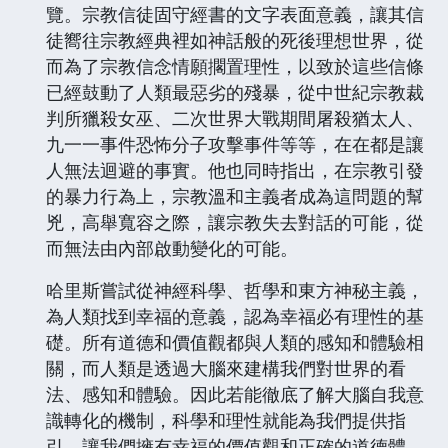
覽。宗教信徒固守經書的文字表面意義，讓其信
徒嚮往宗教經典裡如神話般的死後理想世界，從
而為了宗教信念情願擱置理性，以致於這些信條
已經鼓動了人類最惡劣的殘暴，從中世紀宗教裁
判所獵殺女巫、二次世界大戰期間屠殺猶太人、
九一一事件恐怖分子攻擊事件等等，在在都是讓
人無法迴避的事實。他也同時指出，在宗教引發
的暴力行為上，宗教溫和主義者成為這問題的幫
兇，高舉寬容之際，讓宗教失去對話的可能，從
而無法由內部啟動變化的可能。
哈里斯嘗試從神經科學、哲學和東方神秘主義，
為人類找到幸福的意義，認為幸福必有理性的基
礎。所有道德和價值觀都與人類的感知和體驗相
關，而人類是透過大腦來建構我們對世界的看
法、感知和體驗。因此若能徹底了解大腦自我意
識轉化的機制，科學和理性就能為我們提供指
引，讓我們擁有幸福的價值觀和正確的道德體