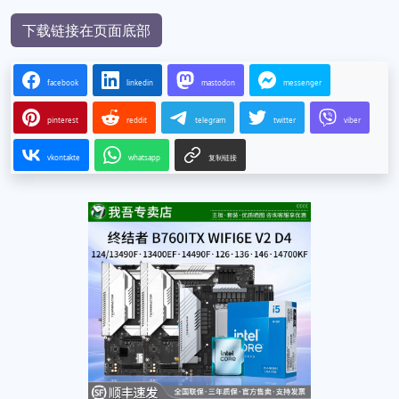
下载链接在页面底部
facebook
linkedin
mastodon
messenger
pinterest
reddit
telegram
twitter
viber
vkontakte
whatsapp
复制链接