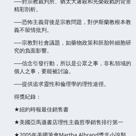
──對宗教裁判所、猶太大屠殺和光榮殺戮的背景
精彩剖析。
──恐怖主義背後是宗教問題，對伊斯蘭教根本教
義不留情批判。
──宗教對社會議題，如藥物政策和胚胎幹細胞研
究的負面影響。
──信念引發行動，所以是公眾之事，非私領域的
個人之事，要能被討論。
──提供追求靈性和倫理學的理性途徑。
得獎紀錄：
★紐約時報最佳銷售書
★美國亞馬遜書店理性主義哲學銷售排行第一
★2005年美國筆會Martha Albrand獎非小說類