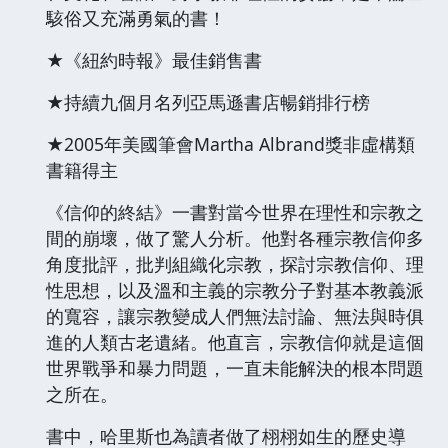
駭俗又充滿勇氣的書！
★《紐約時報》最佳銷售書
★持續九個月名列亞馬遜書店暢銷排行榜
★2005年美國筆會Martha Albrand獎非虛構類
書籍得主
《信仰的終結》一書對當今世界在理性和宗教之
間的崩壞，做了驚人分析。他對各種宗教信仰多
角度批評，批判組織化宗教，探討宗教信仰、理
性思想，以及溫和主義的宗教分子對基本教義派
的寬容，讓宗教變成人們無法討論、無法與時俱
進的人類古老遺緒。他直言，宗教信仰就是這個
世界戰爭和暴力問題，一直未能解決的根本問題
之所在。
書中，哈里斯也為讀者做了栩栩如生的歷史導