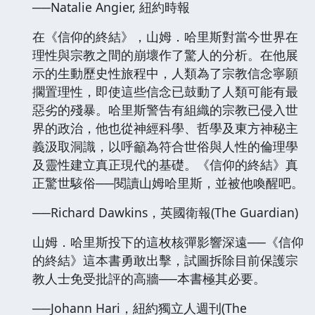
──Natalie Angier, 紐約時報
在《信仰的終結》，山姆．哈里斯對當今世界在
理性與宗教之間的崩壞作了驚人的分析。在他展
示的生動歷史性旅程中，人類為了宗教信念寧願
擱置理性，即使這些信念已鼓動了人類可能有最
惡劣的殘暴。哈里斯警告有組織的宗教已侵入世
界的政治，他也從神經科學、哲學及東方神秘主
義汲取洞識，以呼籲為符合世俗與人性的倫理學
及靈性建立真正現代的基礎。《信仰的終結》真
正驚世駭俗──閱讀山姆哈里斯，並被他喚醒吧。
──Richard Dawkins，英國衛報(The Guardian)
山姆．哈里斯投下的這枚核彈影響深遠──《信仰
的終結》這本書勇敢出擊，試圖拆除目前保護宗
教人士免受批評的高牆──本書極其必要。
──Johann Hari，紐約獨立人週刊(The