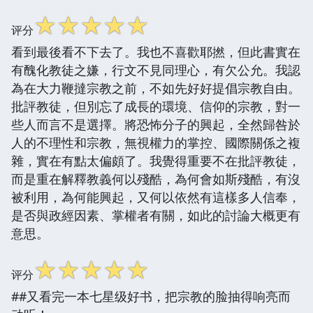
☆
☆
☆
☆
☆
评分
看到最後看不下去了。我也不喜歡耶撚，但此書實在
有醜化教徒之嫌，行文不見同理心，有欠公允。我認
為在大力鞭撻宗教之前，不如先好好提倡宗教自由。
批評教徒，但別忘了成長的環境、信仰的宗教，對一
些人而言不是選擇。將恐怖分子的興起，全然歸咎於
人的不理性和宗教，無視權力的掌控、國際關係之複
雜，實在有點太偏頗了。我覺得重要不在批評教徒，
而是重在解釋教義何以殘酷，為何會如斯殘酷，有沒
被利用，為何能興起，又何以依然有這樣多人信奉，
是否與政經因素、掌權者有關，如此的討論大概更有
意思。
☆
☆
☆
☆
☆
评分
##又看完一本七星级好书，把宗教的脸抽得响亮而