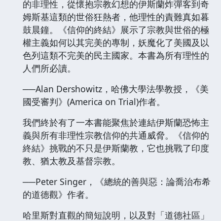
的非理性，從懷抱宗教幻想的伊斯蘭炸彈客到奇
姆斯基這類的世俗狂熱者，他理性的責難真如暮
鼓晨鐘。《信仰的終結》展示了宗教與世俗的極
權主義如何以其完美的專制，妖魔化了美國及以
色列這類不完美的民主國家。本書為所有理性的
人們所必讀。
──Alan Dershowitz，哈佛大學法學教授，《美
國受審判》(America on Trial)作者。
我們終於有了一本書能聚焦於連結伊斯蘭恐怖主
義與所有非理性宗教信仰的共通威脅。《信仰的
終結》挑戰的不只是伊斯蘭教，它也挑戰了印度
教、猶太教及基督宗教。
──Peter Singer，《總統的善與惡：論喬治布希
的道德觀》作者。
哈里斯對直觀的簡短說明，以及對「道德社區」