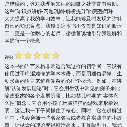
是错误的，这对我理解知识的细微之处非常有帮助。
这种“知识点讲解-习题巩固-解析提升”的完整闭环，
大大提高了我的学习效率，让我能够及时发现并弥补
自己的知识盲点。我感觉这本书不仅仅是知识的搬运
工，更是一位耐心的老师，循循善诱地引导我理解和
掌握每一个概念。
☆
☆
☆
☆
☆
评分
这本书的语言风格非常适合我这样的初学者，它没有
使用过于晦涩难懂的学术术语，而是用通俗易懂、生
动形象的语言来解释复杂的心理学概念。例如，在讲
解“认知发展理论”时，它会用生活中常见的例子来比
喻皮亚杰的各个发展阶段，比如婴儿时期的“客体永
久性”概念，它会用小孩子玩藏猫猫的游戏来形象说
明，这让我一下子就抓住了核心。同时，它在讲解过
程中，也会穿插一些名家名言或者教育实践中的小故
事，让枯燥的理论变得鲜活起来，更具吸引力。我尤