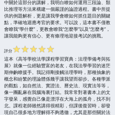
中關於這部分的講解，我明白瞭如何運用三段論、類
比推理等方法來構建一個嚴謹的論證過程。書中所提
供的例題解析，更是讓我學會瞭如何抓住題目的關鍵
點，準確地迴應考官的要求。可以說，這本書不僅教
會瞭我“學什麼”，更教會瞭我“怎麼學”以及“怎麼考”，
讓我能夠更有信心、更有條理地迎接考試的挑戰。
☆
☆
☆
☆
☆
評分
這本《高等學校法學課程學習寶典：法理學備考與拓
展》就像一位經驗豐富的老友，在我法學學習的迷茫
期伸齣瞭援手。我記得剛接觸法理學時，那種抽象的
概念和紛繁的理論體係幾乎讓我望而卻步。各種學派
的觀點，如自然法、實證法、曆史法、現實法等等，
像一團亂麻在我腦海裏打結。我常常對著書本上的文
字發呆，感覺自己像是漂浮在大海上的孤舟，找不到
北。課程老師雖然講得很精彩，但課後復習時，卻發
現自己很多地方理解得不夠透徹，尤其是那些關於法