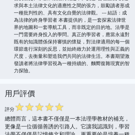
求與本土法律文化的適應性之間的張力，鼓勵讀者形成
一種批判性的、具有文化自覺的法律觀。 --- 結語：成
為法律的終身學習者 本書提供的，是一套探索法律世
界的地圖和一套導航工具，而非既定的目的地。法學是
一門需要終身投入的學問。真正的學習者，應當永遠對
既有的知識體係保持審慎的懷疑，對法律適用的每一個
環節進行深刻的反思，並始終緻力於運用理性與正義的
尺度，去衡量和塑造我們共同的法律生活。本書期望激
發讀者將法律學習視為一種持續的、麵嚮復雜現實的智
力探險。
用戶評價
☆
☆
☆
☆
☆
評分
總體而言，這本書不僅僅是一本法理學教材的補充，
更像是一位循循善誘的引路人。它讓我認識到，學習
法學不僅僅是記憶條文和理論，更重要的是培養一種