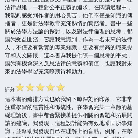
法律思維，一種對公平正義的追求。在閱讀過程中，
我能夠感受到作者的用心良苦，他們不僅是知識的傳
播者，更是對法學教育充滿熱情的實踐者。書中一些
關於法學方法論的探討，以及對法律倫理的思考，都
讓我受益匪淺。它讓我意識到，作為一名未來的法律
人，不僅要有紮實的專業知識，更要有崇高的職業操
守和人文關懷。這本書為我提供瞭一個思考的平颱，
讓我有機會深入反思法律的意義和價值，也讓我對未
來的法學學習充滿瞭期待和動力。
☆
☆
☆
☆
☆
評分
這本書的編排方式也給我留下瞭深刻的印象，它非常
注重學習的連貫性和係統性。在學習完某一章節的基
礎理論後，書中都會緊接著提供相關的習題和拓展閱
讀的建議。我發現，這種設計能夠有效地鞏固所學知
識，並幫助我發現自己在理解上的盲點。例如，在學