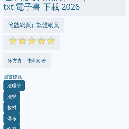
txt 電子書 下載 2026
簡體網頁
繁體網頁
||
☆
☆
☆
☆
☆
宋方青，硃崇實 著
圖書標籤:
法理學
法學
教材
備考