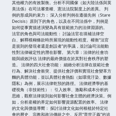
其他權力的有效製衡。分析不同國傢（如大陸法係與英
美法係）在司法審查權、憲法法院製度上的差異。 判
例的形成與約束力： 深入分析判例在遵循先例（Stare
Decisis）原則下的角色，以及在不同法係中，判例是
如何從事實描述演變為具有規範效力的法律淵源的。
法官的角色與司法能動性： 討論法官在填補法律空
白、解釋模糊條款時所展現的能動性程度。權衡“法官
是規則的發現者還是創設者”的爭議，並討論司法能動
性對法律確定性的潛在影響。 第六章：法律的社會功
能與績效評估 法律的最終價值在於其對社會秩序的塑
造。 法律的四大社會功能： 細緻分析法律在規範社會
行為、解決社會衝突、提供社會評價和實現社會變革方
麵的具體功能，並以具體社會熱點（如環境汙染、數據
隱私）為例，展示法律乾預的路徑。 法律經濟學的基
礎視角（非技術性）： 引入效率、激勵和成本分析的
思維，觀察法律規則如何影響社會主體的經濟決策。例
如，分析産權的界定如何影響資源配置的效率。 法律
的文化與價值導嚮： 探討法律文化如何根植於特定社
會的曆史、宗教和政治傳統之中。反思“普世正義”的追