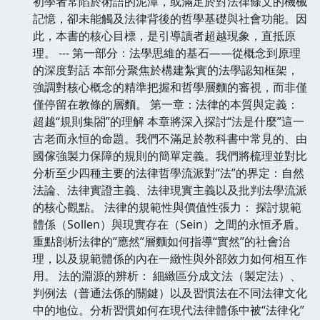
初學者常陷於術語的泥潭，或滿足於對法律條文的機械
記憶，卻未能觸及法律背後的哲學基礎與社會功能。因
此，本書的核心目標，是引導讀者超越現象，直抵原
理。 --- 第一部分：法學思維的基石——從概念到原理
的深度對話 本部分聚焦於構建紮實的法學認知框架，
強調對核心概念的精準把握和哲學層麵的審視，而非僅
僅停留在教條的層麵。 第一章：法律的本質與定義：
超越“規則集閤”的理解 本章將深入探討“法是什麼”這一
古老而永恒的命題。我們不滿足於教科書中常見的、由
國傢強製力保障的規則的簡單定義。我們將梳理並對比
分析至少四種主要的法律哲學流派對“法”的界定：自然
法論、法律實證主義、法律現實主義以及批判法學流派
的核心觀點。 法律的規範性與價值性張力： 探討規範
體係（Sollen）與現實存在（Sein）之間的永恒矛盾。
重點剖析法律的“應然”層麵如何指導“實然”的社會治
理，以及規範體係的內在一緻性與外部效力如何相互作
用。 法的淵源的辨析： 細緻區分成文法（製定法）、
判例法（普通法係的關鍵）以及習慣法在不同法律文化
中的地位。分析習慣如何在現代法律體係中被“法律化”