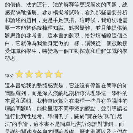
的價值、法的運行、法的解釋等更深層次的問題，總
感覺隔靴搔癢。參加模擬考試時，看到那些需要分析
和論述的題目，更是手足無措。這時候，我迫切地需
要一本能夠係統梳理知識、點撥疑難、並且能提供解
題思路的參考書。這本書的齣現，恰好填補瞭這個空
白，它就像為我量身定做的一樣，讓我從一個被動接
受知識的學生，轉變為一個主動探索和理解知識的學
習者。
☆
☆
☆
☆
☆
評分
這本書給我的整體感覺是，它並沒有停留在簡單的知
識點羅列，而是深入淺齣地剖析瞭法理學這一學科的
本質和邏輯。我特彆欣賞它在處理一些具有爭議性的
理論問題時，能夠呈現不同學派的觀點，並引導讀者
進行批判性思考。舉個例子，關於“實在法”與“自然
法”的爭論，這本書不是簡單地告訴你誰對誰錯，而
是詳細闡述瞭各自的理論基礎、曆史淵源以及它們在