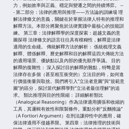
力，例如效率與正義、穩定與變遷之間的持續博弈。 --
- 第二部分：法律的應用與推理——方法論的訓練場 理
解法律條文的意義，關鍵在於掌握法律人特有的推理和
解釋方法。本部分將聚焦於法律實踐中最核心的技能訓
練。 第三章：法律解釋學的深度探索：超越文義的意
圖探尋 法律條文的語言往往具有模糊性，解釋是法律
適用的生命綫。 傳統解釋方法的解析： 係統梳理文義
解釋、體係解釋、曆史解釋和目的解釋這四大傳統方法
的適用場景、優缺點以及內部的優先順序爭議。 目的
解釋的復雜性： 深入探討目的解釋的難點，特彆是當
法律存在多個（甚至相互衝突的）立法目的時，如何進
行價值衡量與取捨。我們將引入“立法者意圖”與“規範意
圖”的區分，探討當代解釋學對“立法者最佳理解”的追
求。 類比推理與目的性限縮： 詳細解析類比
（Analogical Reasoning）作為法律適用擴張和收縮的
工具，其邏輯有效性和限製條件。重點分析“反麵推論”
（A Fortiori Argument）在刑法謙抑性中的應用，確
保法律適用不侵越界限。 第四章：法律推理的技術與