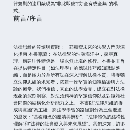
律規則的適用錶現為“非此即彼”或“全有或全無”的模
式。
前言/序言
法律思維的淬煉與實踐：一部麵嚮未來的法學入門與深
化指南 本書導讀： 在法律學的浩瀚海洋中，探尋真
理、構建理性體係是一場永無止境的修行。本書並非旨
在提供特定科目（如法理學）的應試技巧或知識點匯
編，而是緻力於為所有誌在深入理解法律本質、培養獨
立法律思維的求知者，搭建一座堅實的知識橋梁與方法
論的殿堂。我們相信，真正的法學素養，建立在對法律
現象的深刻洞察、對法治精神的堅定信仰以及對復雜社
會問題的結構化分析能力之上。 本書以“法律思維的養
成與實踐”為主綫，將法學學習的路徑劃分為三個遞進
的層次：“基礎概念的厘清與辨析”、“法律體係的結構性
理解”和“法律的社會嵌入與未來展望”。我們深知，許多