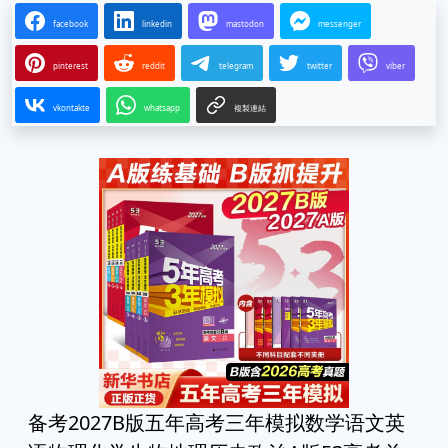
facebook
linkedin
mastodon
messenger
pinterest
reddit
telegram
twitter
viber
vkontakte
whatsapp
複製連結
备考2027B版五年高考三年模拟数学语文英