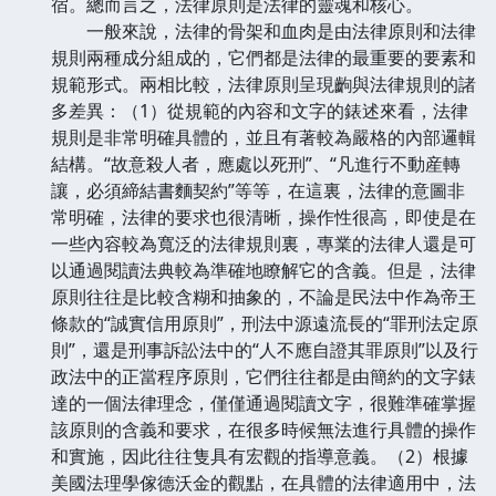
宿。總而言之，法律原則是法律的靈魂和核心。
一般來說，法律的骨架和血肉是由法律原則和法律
規則兩種成分組成的，它們都是法律的最重要的要素和
規範形式。兩相比較，法律原則呈現齣與法律規則的諸
多差異：（1）從規範的內容和文字的錶述來看，法律
規則是非常明確具體的，並且有著較為嚴格的內部邏輯
結構。“故意殺人者，應處以死刑”、“凡進行不動産轉
讓，必須締結書麵契約”等等，在這裏，法律的意圖非
常明確，法律的要求也很清晰，操作性很高，即使是在
一些內容較為寬泛的法律規則裏，專業的法律人還是可
以通過閱讀法典較為準確地瞭解它的含義。但是，法律
原則往往是比較含糊和抽象的，不論是民法中作為帝王
條款的“誠實信用原則”，刑法中源遠流長的“罪刑法定原
則”，還是刑事訴訟法中的“人不應自證其罪原則”以及行
政法中的正當程序原則，它們往往都是由簡約的文字錶
達的一個法律理念，僅僅通過閱讀文字，很難準確掌握
該原則的含義和要求，在很多時候無法進行具體的操作
和實施，因此往往隻具有宏觀的指導意義。（2）根據
美國法理學傢德沃金的觀點，在具體的法律適用中，法