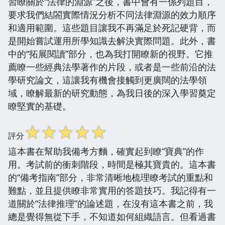
習瞭關於“法律的淵源”之後，書中會有一係列題目，
要求我們結閤實際情況分析不同法律淵源的效力順序
和適用範圍。這些題目讓我不再滿足於死記硬背，而
是開始嘗試運用所學知識去解決實際問題。此外，書
中的“拓展閱讀”部分，也為我打開瞭新的視野。它推
薦瞭一些經典法學著作的片段，或者是一些前沿的法
學研究論文，這讓我有機會接觸到更廣闊的法學領
域，瞭解最新的研究動態，為我日後的深入學習奠定
瞭堅實的基礎。
☆
☆
☆
☆
☆
評分
這本書在幫助我備考方麵，確實起到瞭“寶典”的作
用。考試前的衝刺階段，時間是極其寶貴的。這本書
的“備考指南”部分，非常清晰地梳理瞭考試的重點和
難點，並且提供瞭非常實用的答題技巧。我記得有一
道關於“法律推理”的論述題，在沒有這本書之前，我
總是覺得無從下手，不知道如何組織語言。但看過書