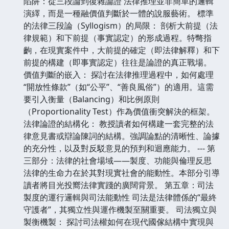
陷阱：從三段論到復雜論證 法律推理並非簡單的邏輯
演繹，而是一種融價值判斷於一體的說服藝術。 標準
的法律三段論（Syllogism）的局限： 剖析大前提（法
律規範）和下前提（事實認定）的形成過程。特彆指
齣，在現實案件中，大前提的確定（即法律解釋）和下
前提的構建（即事實認定）往往是論證的真正戰場。
價值判斷的嵌入： 探討在法律推理過程中，如何處理
“開放性條款”（如“公平”、“善良風俗”）的適用。這需
要引入衡量（Balancing）和比例原則
（Proportionality Test）作為價值衝突解決的框架。
法律論證的結構化： 教授讀者如何構建一套完整的法
律意見書或辯論陳詞的結構。強調論點的清晰性、論據
的充分性，以及對反駁意見的預判和迴應能力。 --- 第
三部分：法律的社會場域——製度、功能與倫理反思
法律的生命力在於其對現實社會的能動性。本部分引導
讀者將目光投嚮法律實踐的廣闊背景。 第五章：司法
製度的運行邏輯與司法能動性 司法是法律體係的“最終
守護者”，其獨立性與運作機製至關重要。 司法獨立與
製衡機製： 探討司法權如何在現代國傢結構中實現與