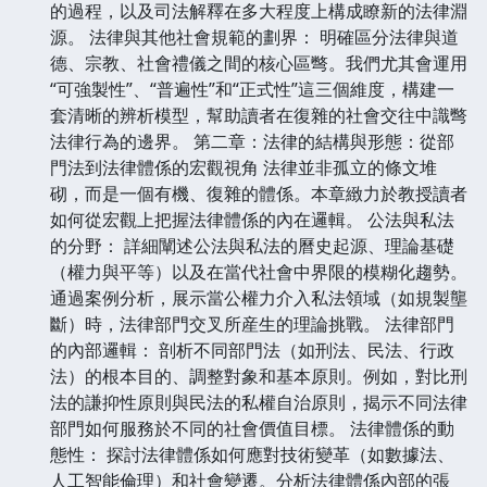
的過程，以及司法解釋在多大程度上構成瞭新的法律淵
源。 法律與其他社會規範的劃界： 明確區分法律與道
德、宗教、社會禮儀之間的核心區彆。我們尤其會運用
“可強製性”、“普遍性”和“正式性”這三個維度，構建一
套清晰的辨析模型，幫助讀者在復雜的社會交往中識彆
法律行為的邊界。 第二章：法律的結構與形態：從部
門法到法律體係的宏觀視角 法律並非孤立的條文堆
砌，而是一個有機、復雜的體係。本章緻力於教授讀者
如何從宏觀上把握法律體係的內在邏輯。 公法與私法
的分野： 詳細闡述公法與私法的曆史起源、理論基礎
（權力與平等）以及在當代社會中界限的模糊化趨勢。
通過案例分析，展示當公權力介入私法領域（如規製壟
斷）時，法律部門交叉所産生的理論挑戰。 法律部門
的內部邏輯： 剖析不同部門法（如刑法、民法、行政
法）的根本目的、調整對象和基本原則。例如，對比刑
法的謙抑性原則與民法的私權自治原則，揭示不同法律
部門如何服務於不同的社會價值目標。 法律體係的動
態性： 探討法律體係如何應對技術變革（如數據法、
人工智能倫理）和社會變遷。分析法律體係內部的張