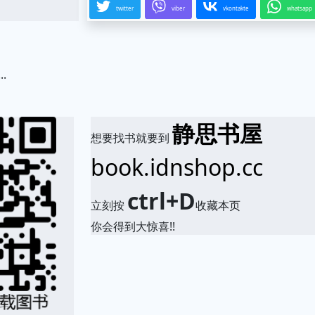
twitter
viber
vkontakte
whatsapp
..
.
静思书屋
想要找书就要到
book.idnshop.cc
ctrl+D
立刻按
收藏本页
你会得到大惊喜!!