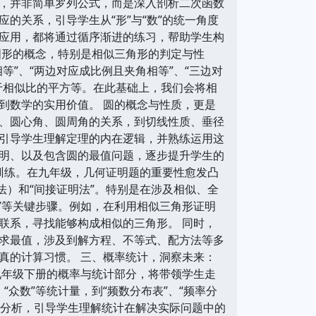
，并非简单罗列公式，而是深入剖析二次函数
的关系，引导学生从“形”与“数”的统一角度
应用，都将通过循序渐进的练习，帮助学生构
图形的概念，特别是相似三角形的判定与性
”、“两边对应成比例且夹角相等”、“三边对
于相似比的平方等。在此基础上，我们会将相
到数学的实用价值。 圆的概念与性质，更是
、圆心角、圆周角的关系，到切线性质、垂径
引导学生理解定理的内在逻辑，并熟练运用这
明、以及包含圆的最值问题，逐步提升学生的
训练。在九年级，几何证明题的重要性愈发凸
法）和“间接证明法”。特别是在涉及相似、全
程”等关键步骤。例如，在利用相似三角形证明
联系，寻找能够构成相似的三角形。 同时，
求最值，涉及到解方程、不等式、配方法等多
真的计算习惯。 三、概率统计，洞察未来：
九年级下册的概率与统计部分，将带领学生走
“众数”等统计量，到“频数分布表”、“频率分
的分析，引导学生理解统计在解决实际问题中的