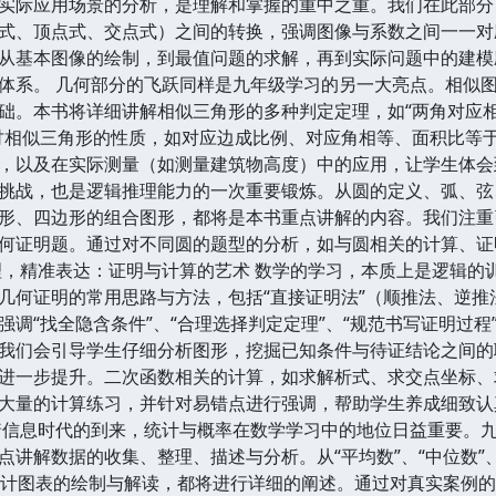
实际应用场景的分析，是理解和掌握的重中之重。我们在此部分
式、顶点式、交点式）之间的转换，强调图像与系数之间一一对应
从基本图像的绘制，到最值问题的求解，再到实际问题中的建模
体系。 几何部分的飞跃同样是九年级学习的另一大亮点。相似
础。本书将详细讲解相似三角形的多种判定定理，如“两角对应相等
讨相似三角形的性质，如对应边成比例、对应角相等、面积比等
，以及在实际测量（如测量建筑物高度）中的应用，让学生体会
挑战，也是逻辑推理能力的一次重要锻炼。从圆的定义、弧、弦
形、四边形的组合图形，都将是本书重点讲解的内容。我们注重
何证明题。通过对不同圆的题型的分析，如与圆相关的计算、证
理，精准表达：证明与计算的艺术 数学的学习，本质上是逻辑的
几何证明的常用思路与方法，包括“直接证明法”（顺推法、逆推
强调“找全隐含条件”、“合理选择判定定理”、“规范书写证明过
我们会引导学生仔细分析图形，挖掘已知条件与待证结论之间的
进一步提升。二次函数相关的计算，如求解析式、求交点坐标、
大量的计算练习，并针对易错点进行强调，帮助学生养成细致认
着信息时代的到来，统计与概率在数学学习中的地位日益重要。
讲解数据的收集、整理、描述与分析。从“平均数”、“中位数”、
等统计图表的绘制与解读，都将进行详细的阐述。通过对真实案例