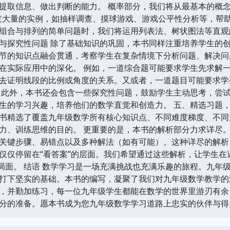
提取信息、做出判断的能力。 概率部分，我们将从最基本的概念入
过大量的实例，如抽样调查、摸球游戏、游戏公平性分析等，帮
组合与排列的简单问题时，我们将运用列表法、树状图法等直观
与探究性问题 除了基础知识的巩固，本书同样注重培养学生的
节的知识点融会贯通，考察学生在复杂情境下分析问题、解决问
在实际应用中的深化。 例如，一道综合题可能要求学生先求解
去证明线段的比例或角度的关系。又或者，一道题目可能要求学
 此外，本书还会包含一些探究性问题，鼓励学生主动思考，尝
生的学习兴趣，培养他们的数学直觉和创造力。 五、精选习题，
书精选了覆盖九年级数学所有核心知识点、不同难度梯度、不同
力、训练思维的目的。 更重要的是，本书的解析部分力求详尽
关键步骤、易错点以及多种解法（如有可能）。这种详尽的解析
仅仅停留在“看答案”的层面。我们希望通过这些解析，让学生
的局面。 结语 数学学习是一场充满挑战也充满乐趣的旅程。九
打下坚实的基础。本书的编写，凝聚了我们对九年级数学教学的
，并勤加练习，每一位九年级学生都能在数学的世界里游刃有余
分的准备。愿本书成为您九年级数学学习道路上忠实的伙伴与得