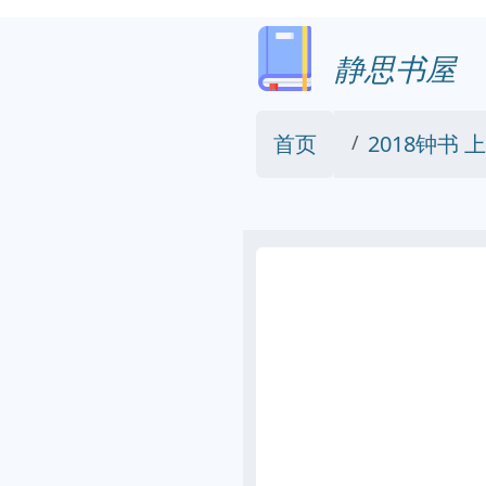
静思书屋
首页
2018钟书