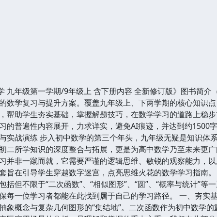
 数学 九年级第一学期/9年级上 含下册内容 全新修订版》图书简
的数学复习与提升方案。覆盖九年级上、下两学期的核心知识点
，帮助学生夯实基础，掌握解题技巧，在数学学习的道路上稳步
的普遍性内容展开，力求详实，避免AI痕迹，并达到约1500字篇
与实战演练 步入初中数学的第三个年头，九年级无疑是知识体
初二所学知识的深度整合与拓展，更是为高中数学乃至未来更广
习并非一蹴而就，它需要严谨的逻辑思维、敏锐的观察能力，以
套旨在引导学生穿越数字迷宫，点亮思维火花的数学学习指南。
括但不限于“二次函数”、“相似图形”、“圆”、“概率与统计”
保每一位学习者都能在此找到属于自己的学习路径。 一、夯实基
抽象概念与复杂几何图形的“集结地”。二次函数作为初中数学