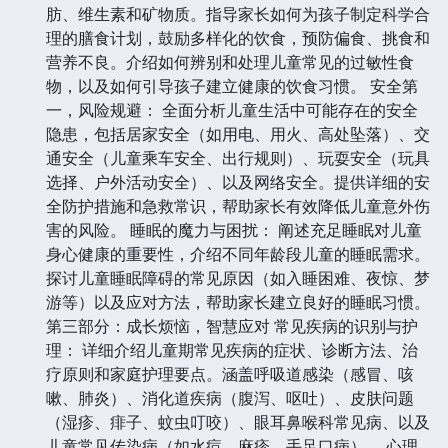
肪、维生素和矿物质。指导家长如何为孩子制定科学合
理的膳食计划，鼓励多样化的饮食，预防偏食、挑食和
营养不良。介绍如何辨别和处理儿童常见的过敏性食
物，以及如何引导孩子建立健康的饮食习惯。 安全第
一，风险规避： 全面分析儿童生活中可能存在的安全
隐患，包括居家安全（如用电、用火、高处坠落）、交
通安全（儿童乘车安全、出行规则）、玩耍安全（玩具
选择、户外活动安全）、以及网络安全。提供详细的安
全防护措施和急救常识，帮助家长有效降低儿童意外伤
害的风险。 睡眠的魔力与困扰： 阐述充足睡眠对儿童
身心健康的重要性，介绍不同年龄段儿童的睡眠需求。
探讨儿童睡眠障碍的常见原因（如入睡困难、夜惊、梦
游等）以及应对方法，帮助家长建立良好的睡眠习惯。
第三部分：成长烦恼，智慧应对 常见疾病的识别与护
理： 详细介绍儿童期常见疾病的症状、诊断方法、治
疗原则和家庭护理要点。涵盖呼吸道感染（感冒、咳
嗽、肺炎）、消化道疾病（腹泻、呕吐）、皮肤问题
（湿疹、痱子、蚊虫叮咬）、眼耳鼻喉科常见病、以及
儿童常见传染病（如水痘、麻疹、手足口病）。 心理