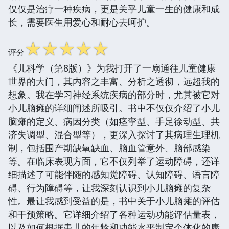
仅仅是治疗一种疾病，更是关乎儿童一生的健康和成
长，需要医生用爱心和耐心去呵护。
☆
☆
☆
☆
☆
评分
《儿科学（第8版）》为我打开了一扇通往儿童健康
世界的大门，其内容之丰富、分析之透彻，远超我的
想象。我在学习神经系统疾病的部分时，尤其被它对
小儿脑瘫的详细阐述所吸引。书中不仅仅介绍了小儿
脑瘫的定义、病因分类（如痉挛型、手足徐动型、共
济失调型、混合型等），更深入探讨了其病理生理机
制，包括围产期缺氧缺血、脑血管意外、脑部感染
等。在临床表现方面，它不仅列举了运动障碍，还详
细描述了可能伴随的感知觉障碍、认知障碍、语言障
碍、行为障碍等，让我深刻认识到小儿脑瘫的复杂
性。最让我感到受益的是，书中关于小儿脑瘫的评估
和干预策略。它详细介绍了各种运动功能评估量表，
以及如何根据患儿的年龄和功能水平制定个体化的康