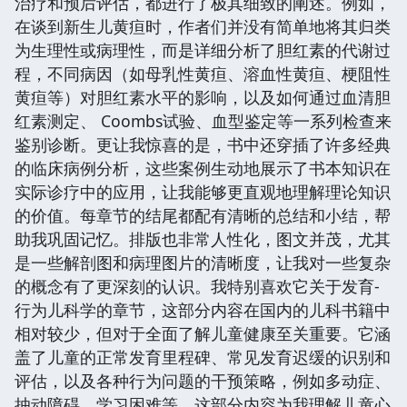
治疗和预后评估，都进行了极其细致的阐述。例如，
在谈到新生儿黄疸时，作者们并没有简单地将其归类
为生理性或病理性，而是详细分析了胆红素的代谢过
程，不同病因（如母乳性黄疸、溶血性黄疸、梗阻性
黄疸等）对胆红素水平的影响，以及如何通过血清胆
红素测定、 Coombs试验、血型鉴定等一系列检查来
鉴别诊断。更让我惊喜的是，书中还穿插了许多经典
的临床病例分析，这些案例生动地展示了书本知识在
实际诊疗中的应用，让我能够更直观地理解理论知识
的价值。每章节的结尾都配有清晰的总结和小结，帮
助我巩固记忆。排版也非常人性化，图文并茂，尤其
是一些解剖图和病理图片的清晰度，让我对一些复杂
的概念有了更深刻的认识。我特别喜欢它关于发育-
行为儿科学的章节，这部分内容在国内的儿科书籍中
相对较少，但对于全面了解儿童健康至关重要。它涵
盖了儿童的正常发育里程碑、常见发育迟缓的识别和
评估，以及各种行为问题的干预策略，例如多动症、
抽动障碍、学习困难等。这部分内容为我理解儿童心