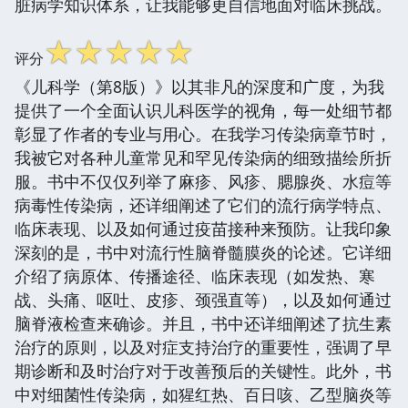
脏病学知识体系，让我能够更自信地面对临床挑战。
☆
☆
☆
☆
☆
评分
《儿科学（第8版）》以其非凡的深度和广度，为我
提供了一个全面认识儿科医学的视角，每一处细节都
彰显了作者的专业与用心。在我学习传染病章节时，
我被它对各种儿童常见和罕见传染病的细致描绘所折
服。书中不仅仅列举了麻疹、风疹、腮腺炎、水痘等
病毒性传染病，还详细阐述了它们的流行病学特点、
临床表现、以及如何通过疫苗接种来预防。让我印象
深刻的是，书中对流行性脑脊髓膜炎的论述。它详细
介绍了病原体、传播途径、临床表现（如发热、寒
战、头痛、呕吐、皮疹、颈强直等），以及如何通过
脑脊液检查来确诊。并且，书中还详细阐述了抗生素
治疗的原则，以及对症支持治疗的重要性，强调了早
期诊断和及时治疗对于改善预后的关键性。此外，书
中对细菌性传染病，如猩红热、百日咳、乙型脑炎等