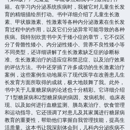
籍。在学习内分泌系统疾病时，我被它对儿童生长发
育的精细描绘所打动。书中详细介绍了儿童生长激
素、甲状腺激素、性激素等各种内分泌激素在生长发
育过程中的作用，以及它们分泌异常可能导致的各种
疾病。我特别欣赏书中关于矮小症的章节，它不仅区
分了骨骼性矮小、内分泌性矮小、营养不良性矮小等
不同类型，还详细讲解了生长激素缺乏症的诊断标
准、生长激素治疗的适应症和禁忌症、以及治疗效果
的评估方法。书中还穿插了许多成功的生长激素治疗
案例，这些案例生动地展示了现代医学在改善患儿生
长发育方面所取得的成就，极大地鼓舞了我。此外，
书中关于儿童糖尿病的论述也十分精彩。它详细介绍
了1型糖尿病和2型糖尿病的病因、发病机制、临床表
现、以及如何进行血糖监测、胰岛素治疗、饮食管理
和运动指导。它还强调了对患儿及其家属进行糖尿病
教育的重要性，帮助他们掌握自我管理技能，提高生
活质量。这本书让我深刻体会到，儿科内分泌疾病不