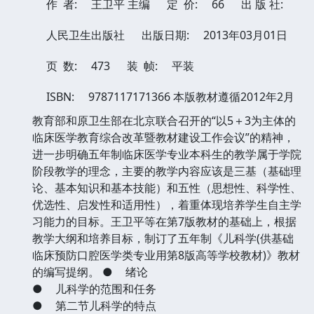
作 者:
王卫平 主编
定 价:
66
出 版 社:
人民卫生出版社
出版日期:
2013年03月01日
页 数:
473
装 帧:
平装
ISBN:
9787117171366
本版教材遵循2012年2月
教育部和原卫生部在北京联合召开的“以5＋3为主体的
临床医学教育综合改革暨教材建设工作会议”的精神，
进一步明确五年制临床医学专业本科生的教学属于学院
阶段教学的理念，主要的教学内容应该是三基（基础理
论、基本知识和基本技能）和五性（思想性、科学性、
优选性、启发性和适用性），着重体现培养学生自主学
习能力的目标。王卫平等在第7版教材的基础上，根据
教学大纲和培养目标，制订了五年制《儿科学(供基础
临床预防口腔医学类专业用第8版高等学校教材)》教材
的编写提纲。
●
绪论
●
儿科学的范围和任务
●
第二节儿科学的特点