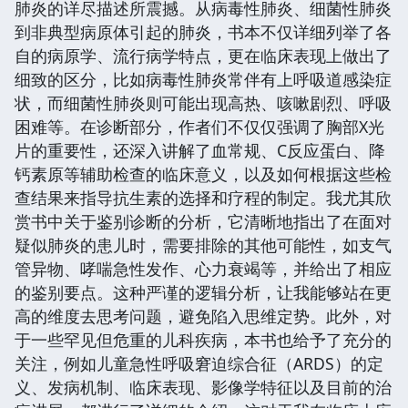
肺炎的详尽描述所震撼。从病毒性肺炎、细菌性肺炎
到非典型病原体引起的肺炎，书本不仅详细列举了各
自的病原学、流行病学特点，更在临床表现上做出了
细致的区分，比如病毒性肺炎常伴有上呼吸道感染症
状，而细菌性肺炎则可能出现高热、咳嗽剧烈、呼吸
困难等。在诊断部分，作者们不仅仅强调了胸部X光
片的重要性，还深入讲解了血常规、C反应蛋白、降
钙素原等辅助检查的临床意义，以及如何根据这些检
查结果来指导抗生素的选择和疗程的制定。我尤其欣
赏书中关于鉴别诊断的分析，它清晰地指出了在面对
疑似肺炎的患儿时，需要排除的其他可能性，如支气
管异物、哮喘急性发作、心力衰竭等，并给出了相应
的鉴别要点。这种严谨的逻辑分析，让我能够站在更
高的维度去思考问题，避免陷入思维定势。此外，对
于一些罕见但危重的儿科疾病，本书也给予了充分的
关注，例如儿童急性呼吸窘迫综合征（ARDS）的定
义、发病机制、临床表现、影像学特征以及目前的治