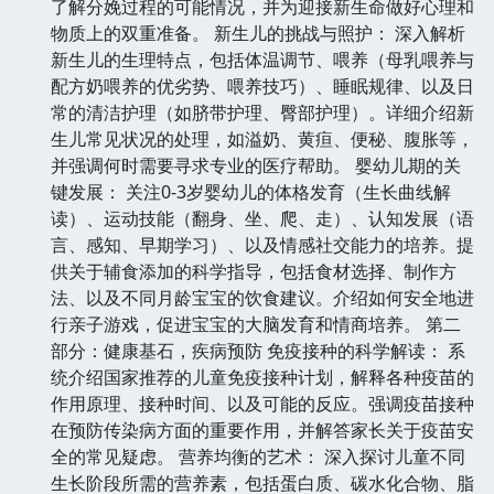
了解分娩过程的可能情况，并为迎接新生命做好心理和
物质上的双重准备。 新生儿的挑战与照护： 深入解析
新生儿的生理特点，包括体温调节、喂养（母乳喂养与
配方奶喂养的优劣势、喂养技巧）、睡眠规律、以及日
常的清洁护理（如脐带护理、臀部护理）。详细介绍新
生儿常见状况的处理，如溢奶、黄疸、便秘、腹胀等，
并强调何时需要寻求专业的医疗帮助。 婴幼儿期的关
键发展： 关注0-3岁婴幼儿的体格发育（生长曲线解
读）、运动技能（翻身、坐、爬、走）、认知发展（语
言、感知、早期学习）、以及情感社交能力的培养。提
供关于辅食添加的科学指导，包括食材选择、制作方
法、以及不同月龄宝宝的饮食建议。介绍如何安全地进
行亲子游戏，促进宝宝的大脑发育和情商培养。 第二
部分：健康基石，疾病预防 免疫接种的科学解读： 系
统介绍国家推荐的儿童免疫接种计划，解释各种疫苗的
作用原理、接种时间、以及可能的反应。强调疫苗接种
在预防传染病方面的重要作用，并解答家长关于疫苗安
全的常见疑虑。 营养均衡的艺术： 深入探讨儿童不同
生长阶段所需的营养素，包括蛋白质、碳水化合物、脂