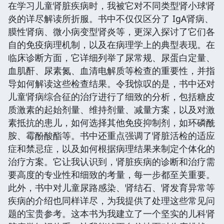
在学习儿童肾脏疾病时，我被它对不同类型肾小球肾
炎的详尽解读所折服。书中不仅仅区分了 IgA肾病、
膜性肾病、微小病变型肾炎等，更深入探讨了它们各
自的免疫病理机制，以及在病理学上的典型表现。在
临床诊断方面，它详细列举了尿常规、尿蛋白定量、
血肌酐、尿素氮、血清电解质等检查的重要性，并指
导如何解读这些检查结果。令我惊叹的是，书中还对
儿童肾病综合征的治疗进行了细致的分析，包括糖皮
质激素的起始剂量、维持剂量、减量方案，以及对激
素抵抗的患儿，如何选择其他免疫抑制剂，如环磷酰
胺、霉酚酸酯等。书中还重点强调了肾脏活检的适应
症和禁忌症，以及如何根据病理结果来制定个体化的
治疗方案。它让我认识到，肾脏疾病的诊断和治疗需
要高度的专业性和细致的考量，每一步都至关重要。
此外，书中对儿童尿路感染、肾结石、肾发育异常等
疾病的介绍也同样详尽，为我提供了处理这些常见问
题的宝贵参考。这本书为我建立了一个坚实的儿科肾