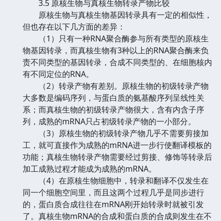
3.5 原核生物与真核生物转录产物比较
原核生物与真核生物基因转录具有一定的相似性，
但也存在以下几方面的差异：
（1）只有一种RNA聚合酶参与所有类型的原核生
物基因转录，而真核生物有3种以上的RNA聚合酶来负
责不同类型的基因转录，合成不同类型的、在细胞核内
有不同定位的RNA。
（2）转录产物有差别。原核生物的初级转录产物
大多数是编码序列，与蛋白质的氨基酸序列呈线性关
系；而真核生物的初级转录产物很大，含有内含子序
列，成熟的mRNA只占初级转录产物的一小部分。
（3）原核生物的初级转录产物几乎不需要剪接加
工，就可直接作为成熟的mRNA进一步行使翻译模板的
功能；真核生物转录产物需要经过剪接、修饰等转录后
加工成熟过程才能成为成熟的mRNA。
（4）在原核生物细胞中，转录和翻译不仅发生在
同一个细胞空间里，而且这两个过程几乎是同步进行
的，蛋白质合成往往在mRNA刚开始转录时就被引发
了。真核生物mRNA的合成和蛋白质的合成则发生在不