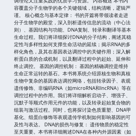
调理论又注重实践的优质学习资源。 内容概述 本书内
容覆盖分子生物学的各个关键领域，结构清晰，逻辑严
谨。 核心概念与基本定律： 书的开篇将带领读者走进
分子生物学的殿堂，深入剖析遗传信息的流动（中心法
则）、基因结构与功能、DNA复制、转录和翻译等基本
生命过程。我们将详细探讨DNA的分子结构，阐述其稳
定性与多样性如何支撑生命活动的延续；揭示RNA的多
样化角色，及其在基因表达调控中的关键作用；深入解
析蛋白质的合成机制，以及翻译过程中的起始、延伸和
终止调控。 基因的调控机制： 基因的精确调控是维持
生命正常运转的基石。本书将系统介绍原核生物和真核
生物中复杂的基因表达调控网络，包括转录因子、表观
遗传修饰、非编码RNA（如microRNA和lncRNA）等在
调控过程中的作用。我们将详细解析启动子、增强子、
沉默子等顺式作用元件的功能，以及转录起始复合物的
组装与激活过程。同时，也将探讨染色质重塑、DNA甲
基化、组蛋白修饰等表观遗传学机制如何影响基因的可
及性与表达。 DNA的损伤与修复： 遗传物质的稳定性
至关重要。本书将详细阐述DNA在各种内外源因素（如