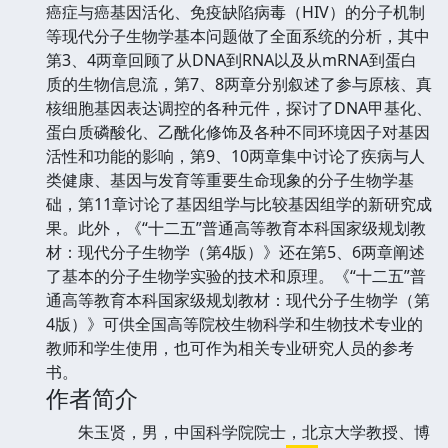
癌症与癌基因活化、免疫缺陷病毒（HIV）的分子机制
等现代分子生物学基本问题做了全面系统的分析，其中
第3、4两章回顾了从DNA到RNA以及从mRNA到蛋白
质的生物信息流，第7、8两章分别叙述了参与原核、真
核细胞基因表达调控的各种元件，探讨了DNA甲基化、
蛋白质磷酸化、乙酰化修饰及各种不同环境因子对基因
活性和功能的影响，第9、10两章集中讨论了疾病与人
类健康、基因与发育等重要生命现象的分子生物学基
础，第11章讨论了基因组学与比较基因组学的新研究成
果。此外，《“十二五”普通高等教育本科国家级规划教
材：现代分子生物学（第4版）》还在第5、6两章阐述
了基本的分子生物学实验的技术和原理。《“十二五”普
通高等教育本科国家级规划教材：现代分子生物学（第
4版）》可供全国高等院校生物科学和生物技术专业的
教师和学生使用，也可作为相关专业研究人员的参考
书。
作者简介
朱玉贤，男，中
国
科学院院士，北京大学教授、博