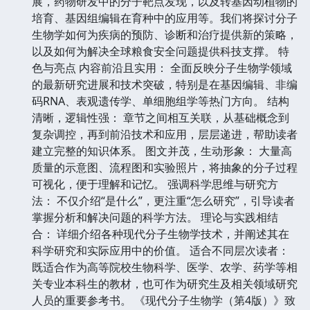
展，药物研发中的分子靶点发现，以及转基因动植物的
培育、基因组编辑在育种中的应用等。我们将探讨分子
生物学如何为疾病的预防、诊断和治疗提供新的策略，
以及如何为解决全球粮食安全问题提供科技支撑。 特
色与亮点 内容前沿且实用： 全面反映分子生物学领域
的最新研究进展和技术突破，特别是在基因编辑、非编
码RNA、表观遗传学、单细胞组学等热门方向。 结构
清晰，逻辑性强： 章节之间相互关联，从基础概念到
复杂调控，再到前沿技术和应用，层层递进，帮助读者
建立完整的知识体系。 图文并茂，生动形象： 大量高
质量的示意图、流程图和实验照片，将抽象的分子过程
可视化，便于理解和记忆。 强调科学思维与研究方
法： 不仅介绍“是什么”，更注重“怎么研究”，引导读者
掌握分析和解决问题的科学方法。 理论与实践相结
合： 详细介绍各种现代分子生物学技术，并阐述其在
科学研究和实际应用中的价值。 适合不同层次读者：
既适合作为高等院校生物科学、医学、农学、药学等相
关专业本科生的教材，也可作为研究生及相关领域研究
人员的重要参考书。 《现代分子生物学（第4版）》致