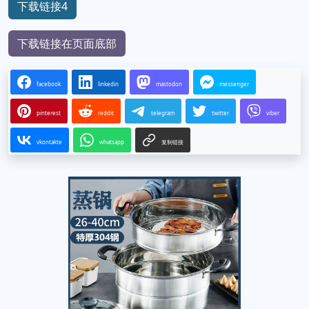
下载链接4
下载链接在页面底部
facebook
linkedin
mastodon
messenger
pinterest
reddit
telegram
twitter
viber
vkontakte
whatsapp
复制链接