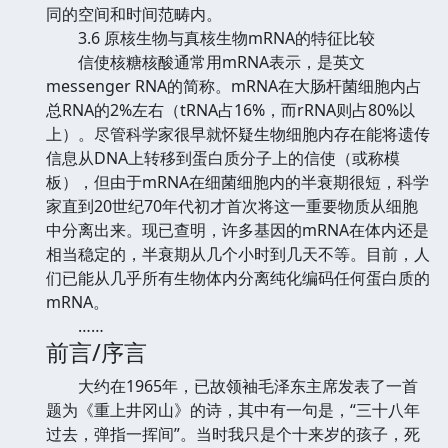
同的空间和时间范畴内。
3.6 原核生物与真核生物mRNA的特征比较
信使核糖核酸通常用mRNA表示，是英文
messenger RNA的简称。mRNA在大肠杆菌细胞内占
总RNA的2%左右（tRNA占16%，而rRNA则占80%以
上）。尽管科学家很早就怀疑生物细胞内存在能将遗传
信息从DNA上转移到蛋白质分子上的信使（或称模
板），但由于mRNA在细菌细胞内的半衰期很短，科学
家直到20世纪70年代初才首次将这一重要物质从细胞
中分离出来。现已查明，许多基因的mRNA在体内还是
相当稳定的，半衰期从几个小时到几天不等。目前，人
们已能从几乎所有生物体内分离纯化编码任何蛋白质的
mRNA。
……
前言/序言
大约在1965年，已故领袖毛泽东主席发表了一首
题为《重上井冈山》的诗，其中有一句是，“三十八年
过去，弹指一挥间”。当时我只是个十来岁的孩子，死