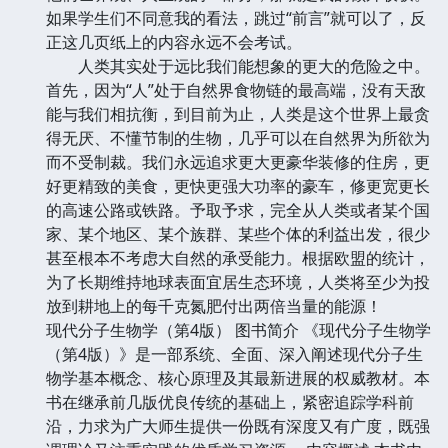
如果学生们不同意我的看法，跳过“前言”就可以了，反
正这几页纸上的内容永远不会考试。
人类其实处于远比我们能想象的更大的危险之中。
首先，因为“人”处于自然界食物链的最高端，没有天敌
能与我们相抗衡，到目前为止，人类是这个世界上最贪
得无厌、不懂节制的生物，几乎可以在自然界为所欲为
而不受制裁。我们永远追求更大更豪华装修的住房，更
好更精致的美食，更快更强大功率的豪车，修更宽更长
的高速公路或铁路。予取予求，完全从人类或者某个国
家、某个地区、某个族群、某些个体的利益出发，很少
甚至根本不考虑大自然的承受能力。根据欧盟的统计，
为了长期维持地球表面宜居生态环境，人类将至少为投
放到耕地上的每千克氮肥付出两倍当量的能源！
现代分子生物学（第4版） 图书简介 《现代分子生物学
（第4版）》是一部系统、全面、深入阐述现代分子生
物学基本概念、核心原理及其最新进展的权威教材。本
书在继承前几版优良传统的基础上，紧密追踪学科前
沿，力求为广大师生提供一份既有深度又有广度，既强