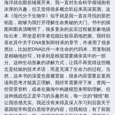
海洋就在眼前铺展开来。我一直对生命科学领域抱有
浓厚的兴趣，但又觉得很多概念听起来高深莫测。这
本《现代分子生物学》似乎就是我一直在寻找的那把
钥匙，能够为我打开理解生命奥秘的大门。书中的插
图和图表清晰明了，很多复杂的反应过程被形象地描
绘出来，即使是初学者也能比较容易地把握。我特别
喜欢其中关于DNA复制和转录的章节，作者用了很多
类比，比如把DNA比作一本生命的代码本，而复制就
是精确地抄写，转录则是根据需要摘录其中的一部
分。这种生动形象的讲解方式，让我不再觉得这些概
念是枯燥的技术术语，而是充满了生命力的过程。当
然，这本书的深度也毋庸置疑，很多内容需要反复阅
读和思考才能真正理解。我经常需要停下来，查阅一
些背景资料，或者在脑海中构建模型来帮助理解。但
这种挑战也正是学习的乐趣所在，每一次的“顿悟”都
让我倍感充实。我还没有来得及深入学习到后面关于
基因组学和蛋白质组学的内容，但我相信，有了前面