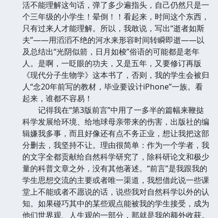
活不能理解这句话，弹了多少遍指头，自己仍然只是一
个三年级的小学生！晕倒！！看起来，时间这个东西，
只有过来人才能理解。所以，我敢说，写出“逝者如斯
夫”——用滔滔不绝的河水来形容时间转瞬即逝——以
及总结出“光阴似箭，日月如梭”俗语的可能都是老年
人。是啊，一眨眼的功夫，又是五年，又要修订再版
《现代分子生物学》这本书了，否则，我的学生会被归
人“念20年前写的教材，毕业要设计iPhone”一族。看
起来，谁都不容易！
记得我在“第3版前言”中用了一多半的篇幅来鞭挞
科学发展给环境、给地球母亲带来的伤害，出版社的编
辑嫌我多事，而且好像还有点不务正业，想让我把这部
分删去，我坚持不让。理由很简单：作为一个学者，我
的文字全都贡献给自然科学研究了，除科研论文和极少
量的科普文章之外，没有其他著述。“前言”是我跟我的
学生思想交流的主要或者唯一渠道，我想借此说一些课
堂上不能或者不愿说的话，说些我对自然科学以外的认
知。如果碰巧其中的某些观点能被我的学生接受，成为
他们世界观、人生观的一部分，那就是我的额外收获。