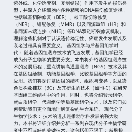
紫外线、化学诱变剂、复制错误）作用下发生的损伤类
型，并深入介绍细胞内多种精密的DNA损伤修复途径，
包括碱基切除修复（BER）、核苷酸切除修复
（NER）、错配修复（MMR）以及同源重组（HR）和
非同源末端连接（NHEJ）等DNA双链断裂修复机制。
理解这些机制对于认识遗传稳定性、癌症发生发展以及
衰老过程具有重要意义。 基因组学与后基因组学时
代： 随着基因组测序技术的飞速发展，基因组学已经
成为分子生物学的重要分支。本书将介绍基因组测序技
术的发展历程，重点讲解高通量测序（NGS）技术及其
在基因组绘制、功能基因组学、比较基因组学等方面的
应用。我们将探讨基因组的结构、组织与变异，以及染
色质构象捕获（3C）及其衍生的技术（如Hi-C）在研究
基因组三维结构中的作用。同时，也将介绍转录组学、
蛋白质组学、代谢组学等后基因组学技术，以及它们如
何帮助我们更全面地理解复杂的生命系统。 现代分子
生物学技术： 技术的进步是推动学科发展的强大动
力。本书将详细介绍并分析一系列在现代分子生物学研
究中不可或缺的关键技术。这包括但不限于： 核酸操