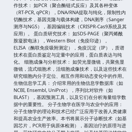
作技术： 如PCR（聚合酶链式反应）及其各种变体
（RT-PCR, qPCR），DNA/RNA提取与纯化，限制性内
切酶技术，基因克隆与载体构建，DNA测序（Sanger
测序与NGS），基因编辑技术（CRISPR-Cas9系统及其
应用）。 蛋白质研究技术： 如SDS-PAGE（聚丙烯酰
胺凝胶电泳），Western Blot（免疫印迹），
ELISA（酶联免疫吸附测定），免疫沉淀（IP），质谱
技术在蛋白质鉴定与定量中的应用，蛋白质表达与纯
化。 细胞成像与分析技术： 如荧光显微镜，共聚焦显
微镜，流式细胞术，活细胞成像技术，以及这些技术在
研究细胞内分子定位、相互作用和动态变化中的作用。
生物信息学工具： 介绍常用的生物信息学数据库（如
NCBI, Ensembl, UniProt），序列比对软件（如
BLAST），基因预测工具，以及它们在分析海量组学数
据中的重要性。 分子生物学在医学与农业中的应用：
分子生物学的理论和技术已经广泛应用于改善人类健康
和提高农业生产效率。本书将展示分子诊断技术（如基
因芯片，PCR用于病原体检测），基因治疗的原理与进