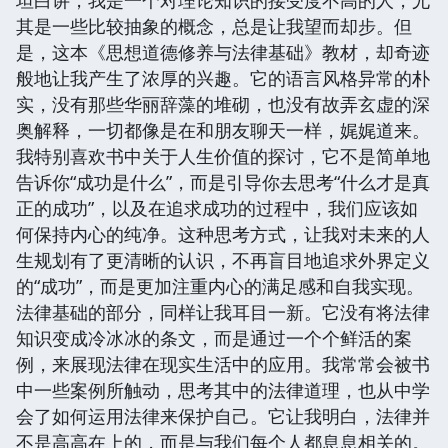
坦白讲，我是一个对理论知识的接受度不高的人，尤
其是一些比较抽象的概念，总是让我望而却步。但
是，这本《思想道德修养与法律基础》教材，却奇迹
般地让我产生了浓厚的兴趣。它的语言风格异常的朴
实，没有那些华丽辞藻的堆砌，也没有故弄玄虚的深
奥解释，一切都像是在和朋友聊天一样，娓娓道来。
我特别喜欢书中关于人生价值的探讨，它不是简单地
告诉你“成功是什么”，而是引导你去思考“什么才是真
正的成功”，以及在追求成功的过程中，我们应该如
何保持内心的纯净。这种思考方式，让我对未来的人
生规划有了更清晰的认识，不再盲目地追求外界定义
的“成功”，而是更加注重内心的满足感和自我实现。
法律基础的部分，同样让我耳目一新。它没有将法律
知识变成冷冰冰的条文，而是通过一个个鲜活的案
例，来展现法律在现实生活中的应用。我常常会被书
中一些案例所触动，思考其中的法律道理，也从中学
会了如何运用法律来保护自己。它让我明白，法律并
不是高高在上的，而是与我们每个人都息息相关的。