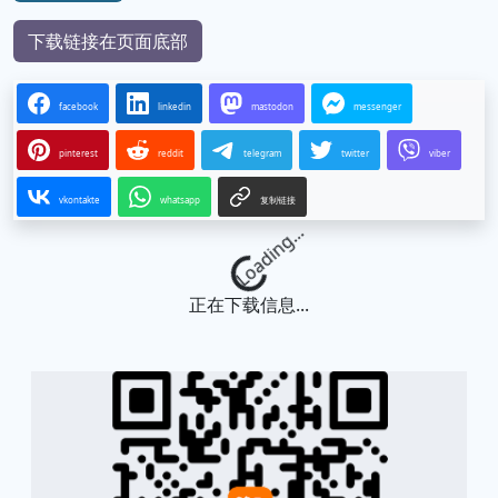
下载链接在页面底部
facebook
linkedin
mastodon
messenger
pinterest
reddit
telegram
twitter
viber
vkontakte
whatsapp
复制链接
Loading...
正在下载信息...