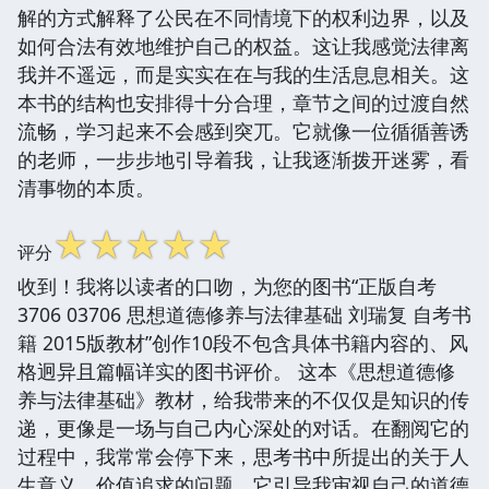
解的方式解释了公民在不同情境下的权利边界，以及
如何合法有效地维护自己的权益。这让我感觉法律离
我并不遥远，而是实实在在与我的生活息息相关。这
本书的结构也安排得十分合理，章节之间的过渡自然
流畅，学习起来不会感到突兀。它就像一位循循善诱
的老师，一步步地引导着我，让我逐渐拨开迷雾，看
清事物的本质。
☆
☆
☆
☆
☆
评分
收到！我将以读者的口吻，为您的图书“正版自考
3706 03706 思想道德修养与法律基础 刘瑞复 自考书
籍 2015版教材”创作10段不包含具体书籍内容的、风
格迥异且篇幅详实的图书评价。 这本《思想道德修
养与法律基础》教材，给我带来的不仅仅是知识的传
递，更像是一场与自己内心深处的对话。在翻阅它的
过程中，我常常会停下来，思考书中所提出的关于人
生意义、价值追求的问题。它引导我审视自己的道德