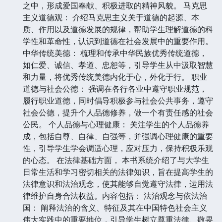
之中，形成爱国奉献、积极进取的精神风貌。 马克思
主义道德观： 介绍马克思主义关于道德的起源、本
质、作用以及道德发展的规律，帮助学生理解道德的科
学性和革命性，认识到道德在社会发展中的重要作用。
中华传统美德： 梳理和传承中华民族优秀传统道德，
如仁爱、诚信、孝道、忠恕等，引导学生从中汲取智慧
和力量，将优秀传统美德内化于心，外化于行。 职业
道德与社会公德： 强调在各行各业中遵守职业规范，
履行职业道德，同时倡导积极参与社会公共事务，遵守
社会公德，提升个人品德修养，做一个有责任感的社会
公民。 个人品德与心理健康： 关注学生的个人品德养
成，包括自尊、自律、自强等，并强调心理健康的重要
性，引导学生学会调适心理，应对压力，保持积极乐观
的心态。 在法律基础方面， 本书系统介绍了与大学生
日常生活和学习密切相关的法律知识，旨在提高学生的
法律意识和法治观念，使其能够自觉遵守法律，运用法
律维护自身合法权益。内容包括： 法治观念与依法治
国： 阐释法治的含义、特征及其在中国特色社会主义
伟大实践中的重要地位，引导学生树立尊重法律、敬畏