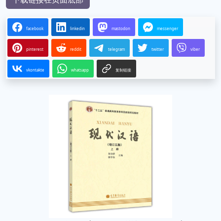
facebook
linkedin
mastodon
messenger
pinterest
reddit
telegram
twitter
viber
vkontakte
whatsapp
复制链接