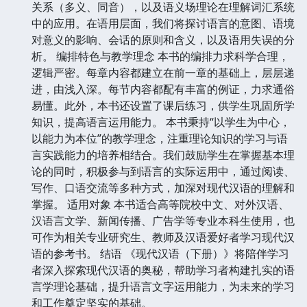
关系（多义、同音），以及语义场理论在理解词汇系统
中的应用。在语用层面，我们将探讨语言的意图、语境
对意义的影响、会话的原则和含义，以及语用失误的分
析。 编排特色与教学理念 本书的编排力求科学合理，
逻辑严密。每章内容都建立在前一章的基础上，层层递
进，由浅入深。每节内容都配有丰富的例证，力求通俗
易懂。此外，本书还设置了课后练习，供学生巩固所学
知识，提高语言运用能力。 本书秉持“以学生为中心，
以能力为本位”的教学理念，注重理论知识的学习与语
言实践能力的培养相结合。我们鼓励学生在掌握基本理
论的同时，积极参与到语言的实际运用中，通过阅读、
写作、口语交流等多种方式，加深对现代汉语的理解和
掌握。 适用对象 本书适合高等院校中文、对外汉语、
汉语言文学、新闻传播、广告学等专业本科生使用，也
可作为相关专业研究生、教师及汉语爱好者学习现代汉
语的参考书。 结语 《现代汉语（下册）》将陪伴学习
者深入探索现代汉语的奥秘，帮助学习者构建扎实的语
言学理论基础，提升语言文字运用能力，为未来的学习
和工作奠定坚实的基础。