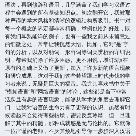
语法，再到修辞和语用，几乎涵盖了我们学习汉语过
程中会遇到的所有基础知识点。初次翻开它，我被那
种严谨的学术风格和清晰的逻辑结构所吸引。书中对
每一个概念的界定都非常精确，举例也恰到好处，既
有我们耳熟能详的例子，也有一些我之前从未留意过
的细微之处，常常让我恍然大悟。比如，它对“是”字
句的分析，以及对动词、形容词等词类辨析的详细说
明，都帮我消除了许多困惑。更不用说，增订5版在
原有的基础上又做了更新，加入了许多新的语言现象
和研究成果，这对于我们这些希望跟上时代步伐的学
习者来说，无疑是巨大的福音。我尤其喜欢书中关于
“模糊语言”和“网络语言”的讨论，这些都是当下非常
活跃且有趣的语言现象，能够从学术的角度去理解它
们，让我对语言的生命力有了更深的认识。虽然有时
候读起来会觉得有些枯燥，需要反复琢磨，但一旦理
解了其中的精髓，那种成就感是无与伦比的。它就像
一位严谨的老师，不厌其烦地引导你一步步深入汉语