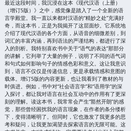
最近这段时间，我沉浸在这本《现代汉语（上册）
（增订5版）》之中，感觉像是踏入了一个全新的语
言学殿堂。我一直以来都对汉语的“精妙之处”充满好
奇，而这本书，正是为我揭开了这层面纱。它系统地
介绍了现代汉语的各个方面，从语音的细微差别，到
词汇的丰富内涵，再到语法的严谨结构，都进行了深
入的剖析。我特别喜欢书中关于“语气的表达”那部分
的讲解，它列举了大量的例子，说明了不同的语气词
和句式如何影响句子的情感色彩和意义。这让我意识
到，语言不仅仅是传递信息，更是承载情感和意图的
载体。增订5版的内容更新，也让我看到了教材的与
时俱进。例如，书中对“社会语言学”和“语用学”的深
入探讨，都让我对语言在社会互动中的作用有了更深
刻的理解。读这本书，我常常会产生“豁然开朗”的感
觉，那些曾经困扰我的语言现象，在作者的条分缕析
下，变得清晰明了。但同时，它也激发了我更多的思
考和疑问，让我更加渴望去探索语言的无限可能。这