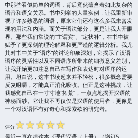
中那些看似简单的词语，背后竟然蕴含着如此复杂的
语音和语义关系。书中列举的大量实例，让我重新审
视了许多熟悉的词语，原来它们还有这么多我未曾发
现的用法和内涵。而关于语法部分，更是让我大开眼
界。那些我们常说的“主谓宾”、“定状补”，在书中被
赋予了更深刻的理论解释和更严谨的逻辑分析。我尤
其对书中关于“语序”的讨论印象深刻，它揭示了汉语
语序的灵活性以及不同语序所带来的细微意义差别，
让我开始更加注意自己在写作和表达时对语序的运
用。坦白说，这本书读起来并不轻松，很多概念需要
反复咀嚼，才能真正消化吸收。但正是这种挑战，让
我感觉自己在一寸寸地“拓荒”，一点点地揭开汉语的
神秘面纱。它让我不再仅仅是汉语的使用者，更像是
一个对汉语怀有好奇心和探索欲的研究者。
☆
☆
☆
☆
☆
评分
最近一直在啃这本《现代汉语（上册）（增订5