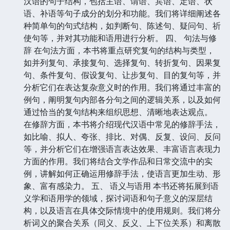
汉语的句子结构，包括主语、谓语、宾语、定语、状
语、补语等句子成分的划分和功能。我们将详细阐述各
种简单句的句式结构，如判断句、陈述句、疑问句、祈
使句等，并对其功能和语用进行分析。 四、 句法与修
辞 在句法方面，本书将重点研究复句的结构与类型，
如并列复句、承接复句、选择复句、转折复句、因果复
句、条件复句、假设复句、让步复句、目的复句等，并
分析它们在表达复杂意义时的作用。我们将通过丰富的
例句，阐明复句内部各分句之间的逻辑关系，以及如何
通过恰当的复句结构来组织思想、清晰地表达观点。
在修辞方面，本书将介绍现代汉语中常见的修辞手法，
如比喻、拟人、夸张、排比、对偶、反复、设问、反问
等，并分析它们在增强语言表达效果、丰富语言表现力
方面的作用。我们将结合文学作品和日常交流中的实
例，讲解如何正确运用修辞手法，使语言更加生动、形
象、富有感染力。 五、 语义与语用 本书还将拓展到语
义学和语用学的领域，探讨词语和句子意义的深层结
构，以及语言在具体交际情境中的使用规则。我们将分
析词义的聚合关系（同义、反义、上下位关系）和离散