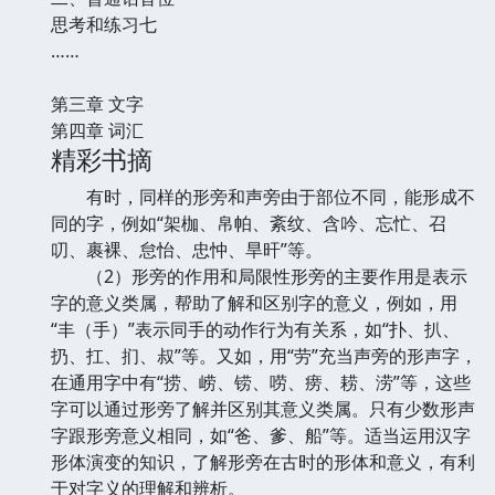
思考和练习七
……
第三章 文字
第四章 词汇
精彩书摘
有时，同样的形旁和声旁由于部位不同，能形成不
同的字，例如“架枷、帛帕、紊纹、含吟、忘忙、召
叨、裹裸、怠怡、忠忡、旱旰”等。
（2）形旁的作用和局限性形旁的主要作用是表示
字的意义类属，帮助了解和区别字的意义，例如，用
“丰（手）”表示同手的动作行为有关系，如“扑、扒、
扔、扛、扪、叔”等。又如，用“劳”充当声旁的形声字，
在通用字中有“捞、崂、铹、唠、痨、耢、涝”等，这些
字可以通过形旁了解并区别其意义类属。只有少数形声
字跟形旁意义相同，如“爸、爹、船”等。适当运用汉字
形体演变的知识，了解形旁在古时的形体和意义，有利
于对字义的理解和辨析。