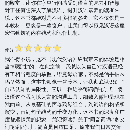
的殿堂，让你在字里行间感受到语言的魅力和智慧。
对于任何想深入了解汉语、提升汉语素养的读者来
说，这本书都绝对是不可多得的参考。它不仅仅是一
本教材，更像是一扇窗户，让我们得以窥见汉语这座
宏伟建筑的内在结构和运作机制。
☆
☆
☆
☆
☆
评分
我不得不说，这本《现代汉语》给我带来的体验是相
当“颠覆性”的。在此之前，我总以为自己对汉语已经
有了相当程度的掌握，毕竟母语嘛，不就是信手拈来
吗？然而，这本书却像一盆冷水，让我彻底认识到了
自己认知的局限性。它以一种近乎“解剖”的方式，将
汉语这个我习以为常的沟通工具，细致入微地呈现在
我面前。从最基础的声母韵母组合，到词语的构成和
演变，再到句子结构的千变万化，这本书的深度和广
度都远超我的想象。我记得读到关于“同音词”和“多义
词”那部分时，简直是目瞪口呆。原来我们日常交流