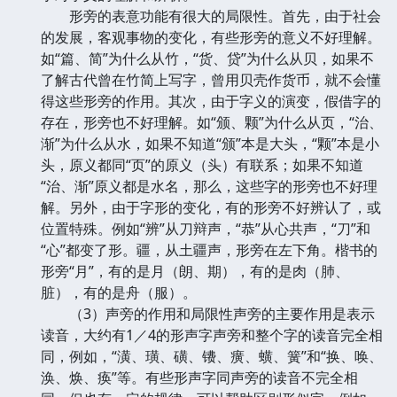
形旁的表意功能有很大的局限性。首先，由于社会
的发展，客观事物的变化，有些形旁的意义不好理解。
如“篇、简”为什么从竹，“货、贷”为什么从贝，如果不
了解古代曾在竹简上写字，曾用贝壳作货币，就不会懂
得这些形旁的作用。其次，由于字义的演变，假借字的
存在，形旁也不好理解。如“颁、颗”为什么从页，“治、
渐”为什么从水，如果不知道“颁”本是大头，“颗”本是小
头，原义都同“页”的原义（头）有联系；如果不知道
“治、渐”原义都是水名，那么，这些字的形旁也不好理
解。另外，由于字形的变化，有的形旁不好辨认了，或
位置特殊。例如“辨”从刀辩声，“恭”从心共声，“刀”和
“心”都变了形。疆，从土疆声，形旁在左下角。楷书的
形旁“月”，有的是月（朗、期），有的是肉（肺、
脏），有的是舟（服）。
（3）声旁的作用和局限性声旁的主要作用是表示
读音，大约有1／4的形声字声旁和整个字的读音完全相
同，例如，“潢、璜、磺、镄、癀、蟥、簧”和“换、唤、
涣、焕、痪”等。有些形声字同声旁的读音不完全相