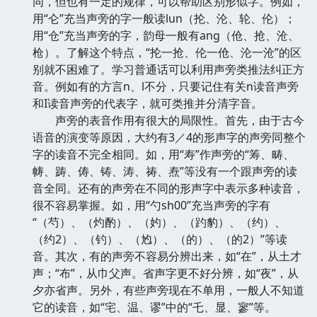
同，但也有一定的规律，可以帮助区别形似字。例如，
用“仑”充当声旁的字一般读lun（抡、沦、轮、伦）；
用“仓”充当声旁的字，韵母一般有ang（伧、抢、沧、
枪）。了解这个特点，“抡一抢、伦一伧、沦一沧”的区
别就不困难了。学习普通话可以利用声旁类推法纠正方
音。例如有的方言n、l不分，只要记住有关n读音声旁
和I读音声旁的代表字，就可类推并分清字音。
声旁的表音作用有很大的局限性。首先，由于古今
语音的演变等原因，大约有3／4的形声字的声旁同整个
字的读音不完全相同。如，用“寿”作声旁的“筹、畴、
帱、踌、俦、铸、涛、祷、焘”等没有一个跟声旁的读
音全同。还有的声旁在不同的形声字中表示多种读音，
很不容易掌握。如，用“勺sh00”充当声旁的字有
“（芍）、（灼酌）、（妁）、（趵豹）、（约）、
（约2）、（钓）、（尥）、（的）、（的2）”等读
音。其次，有的声旁不容易分辨出来，如“在”，从土才
声；“布”，从巾父声。省声字更不好分辨，如“夜”，从
夕亦省声。另外，有些声旁现在不单用，一般人不知道
它的读音，如“宅、温、谬”中的“乇、显、寥”等。