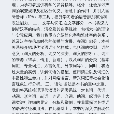
理，为学习者提供科学的发音指导。此外，还会探讨声
调的演变规律及在区分词义、语意中的作用，并引入国
际音标（IPA）等工具，提升学习者的语音辨别和准确
表达能力。 二、 文字与词汇 在文字部分，本书将深入
剖析汉字的结构、演变及其造字规律，包括六书的理论
与实际应用。我们将重点介绍简化字和繁体字的关系，
以及汉字在信息时代的传播与发展。在词汇部分，本书
将系统介绍现代汉语词汇的构成，包括词的类型、词的
意义（词义的分析、词义的演变、词义的辨析）、词汇
的来源（继承、借用、新造），以及词汇的分类（基本
词汇、专业词汇、方言词汇、外来词等）。同时，将通
过大量的实例，讲解词语的搭配、使用禁忌以及词汇的
丰富性和生命力，并对网络语言、新兴词汇等社会化语
言现象进行分析。 三、 语法 语法是本书的重中之重。
我们将系统梳理现代汉语的词类系统，对名词、代词、
动词、形容词、副词、连词、介词、助词、叹词等十大
词类进行详细的界定、分析和举例，并着重探讨各类词
的语法特征和用法。在此基础上，本书将深入讲解现代