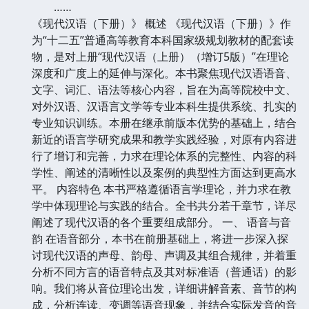
……
《现代汉语（下册）》 概述 《现代汉语（下册）》作
为“十二五”普通高等教育本科国家级规划教材的配套读
物，是对上册“现代汉语（上册）（增订5版）”在理论
深度和广度上的延伸与深化。本书聚焦现代汉语语音、
文字、词汇、语法等核心内容，旨在为高等院校中文、
对外汉语、汉语言文学等专业本科生提供系统、扎实的
专业知识训练。本册在继承前版本优势的基础上，结合
新近的语言学研究成果和教学实践经验，对原有内容进
行了增订和完善，力求在理论体系的完整性、内容的科
学性、阐述的清晰性以及案例的典型性方面达到更高水
平。 内容特色 本书严格遵循语言学理论，并力求在教
学中体现理论与实践的结合。全书共分若干章节，详尽
阐述了现代汉语的各个重要组成部分。 一、 语音与音
韵 在语音部分，本书在前册基础上，将进一步深入探
讨现代汉语的声母、韵母、声调及其组合规律，并着重
分析不同方言的语音特点及其对标准语（普通话）的影
响。我们将从音位理论出发，详细讲解音素、音节的构
成，分析连读、变调等语音现象，并结合实际发音的音