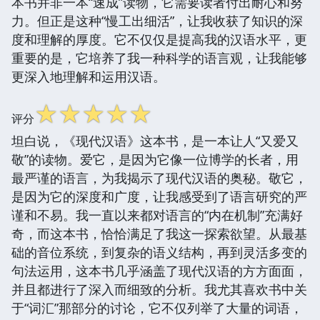
本书并非一本“速成”读物，它需要读者付出耐心和努
力。但正是这种“慢工出细活”，让我收获了知识的深
度和理解的厚度。它不仅仅是提高我的汉语水平，更
重要的是，它培养了我一种科学的语言观，让我能够
更深入地理解和运用汉语。
☆
☆
☆
☆
☆
评分
坦白说，《现代汉语》这本书，是一本让人“又爱又
敬”的读物。爱它，是因为它像一位博学的长者，用
最严谨的语言，为我揭示了现代汉语的奥秘。敬它，
是因为它的深度和广度，让我感受到了语言研究的严
谨和不易。我一直以来都对语言的“内在机制”充满好
奇，而这本书，恰恰满足了我这一探索欲望。从最基
础的音位系统，到复杂的语义结构，再到灵活多变的
句法运用，这本书几乎涵盖了现代汉语的方方面面，
并且都进行了深入而细致的分析。我尤其喜欢书中关
于“词汇”那部分的讨论，它不仅列举了大量的词语，