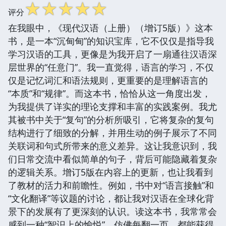
☆
☆
☆
☆
☆
评分
在我眼中，《现代汉语（上册）（增订5版）》这本
书，是一本“沉甸甸”的知识宝库，它不仅仅是指导我
学习汉语的工具，更像是为我开启了一扇通往汉语深
层世界的“任意门”。我一直觉得，语言的学习，不仅
仅是记忆词汇和语法规则，更重要的是理解语言的
“本质”和“规律”。而这本书，恰恰从这一角度出发，
为我提供了详实的理论支撑和丰富的实践案例。我尤
其被书中关于“复句”的分析所吸引，它将复杂的复句
结构进行了细致的分解，并用生动的例子展示了不同
关联词和句式所带来的意义差异。这让我意识到，我
们日常交流中看似简单的句子，背后可能隐藏着复杂
的逻辑关系。增订5版在内容上的更新，也让我看到
了教材的活力和前瞻性。例如，书中对“语言接触”和
“文化翻译”等议题的讨论，都让我对汉语在全球化背
景下的发展有了更深刻的认识。读这本书，我常常会
感到一种“智识上的愉悦”，仿佛每翻一页，都能获得