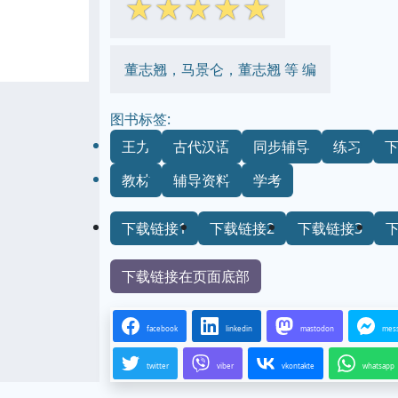
☆
☆
☆
☆
☆
董志翘，马景仑，董志翘 等 编
图书标签:
王力
古代汉语
同步辅导
练习
教材
辅导资料
学考
下载链接1
下载链接2
下载链接3
下载链接在页面底部
facebook
linkedin
mastodon
mes
twitter
viber
vkontakte
whatsapp