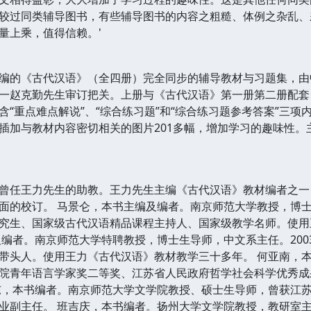
过同类辅导图书，有些辅导图书的内容之粗糙、体例之杂乱、
量上乘，值得信赖。'
的《古代汉语》（全四册）完全同步的辅导教材与习题集，由
一赵克勤先生审订把关。上册与《古代汉语》第一册第二册配套
含“重点难点解说”、“综合练习题”和“综合练习题参考答案”三
插加与教材内容密切相关的图片201多幅，增加学习的趣味性。
曾任王力先生的助教。王力先生主编《古代汉语》教材编者之一，
面的校订。 马景仑，本书主编及编者。南京师范大学教授，博
究生、国家级古代汉语精品课程主持人、国家级教学名师。使用
及编者。南京师范大学特聘教授，博士生导师，中文系主任。200
带头人。使用王力《古代汉语》教材教学三十多年。 何亚南，
院青年语言学家奖二等奖、江苏省人民政府哲学社会科学优秀成
东，本书编者。南京师范大学文学院教授、硕士生导师，曾获江
业副主任。 班吉庆，本书编者。扬州大学文学院教授，教研室