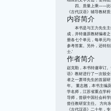
四、质量上乘——比较
《古代汉语》辅导教材质
内容简介
本书是与王力先生主编
成，并特邀原教材编者之
册各七个单元，每单元均
参考答案。另外，还特别
士.'
作者简介
赵克勤，本书特邀审订。
语》教材进行了一次较全
者之一萧璋先生的首届研
年。 董志翘，本书主编
学名师，江苏省重点学科
导师，曾获中国社会科学
曾任教研室主任。 方向
《古代汉语》二十年，专