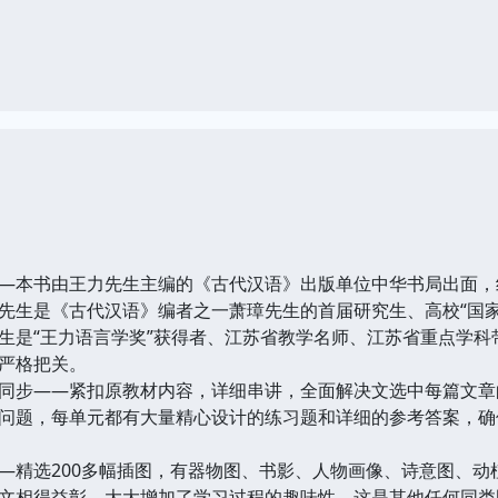
本书由王力先生主编的《古代汉语》出版单位中华书局出面，
先生是《古代汉语》编者之一萧璋先生的首届研究生、高校“国
生是“王力语言学奖”获得者、江苏省教学名师、江苏省重点学
严格把关。
步——紧扣原教材内容，详细串讲，全面解决文选中每篇文章
问题，每单元都有大量精心设计的练习题和详细的参考答案，确
精选200多幅插图，有器物图、书影、人物画像、诗意图、动
文相得益彰，大大增加了学习过程的趣味性。这是其他任何同类