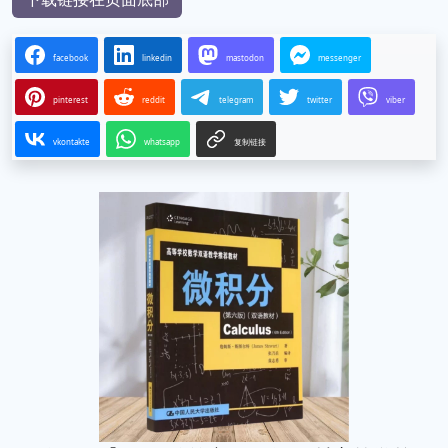
facebook
linkedin
mastodon
messenger
pinterest
reddit
telegram
twitter
viber
vkontakte
whatsapp
复制链接