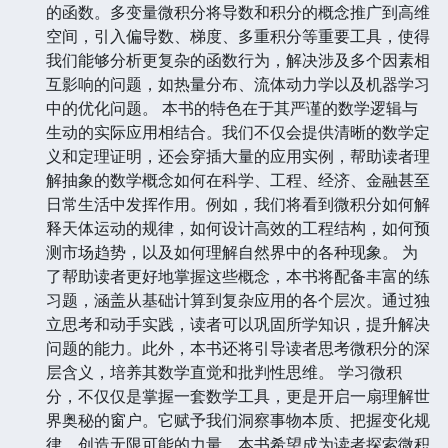
的函数。多变量微积分将导数和积分的概念推广到高维
空间，引入偏导数、梯度、多重积分等重要工具，使得
我们能够分析更复杂的函数行为，解决涉及多个因素相
互影响的问题，如热量分布、流体动力学以及机器学习
中的优化问题。 本书的特色在于其严谨的数学逻辑与
生动的实际应用相结合。我们不仅会提供清晰的数学定
义和定理证明，还会穿插大量的应用实例，帮助读者理
解抽象的数学概念如何在科学、工程、经济、金融甚至
日常生活中发挥作用。例如，我们将看到微积分如何解
释天体运动的规律，如何设计高效的工程结构，如何预
测市场趋势，以及如何理解自然界中的各种现象。 为
了帮助读者更好地掌握这些概念，本书将配备丰富的练
习题，涵盖从基础计算到复杂应用的各个层次。通过独
立思考和动手实践，读者可以巩固所学知识，提升解决
问题的能力。此外，本书还将引导读者思考微积分的深
层含义，培养其数学直觉和批判性思维。 学习微积
分，不仅仅是掌握一套数学工具，更是开启一扇理解世
界奥秘的窗户。它赋予我们洞察事物本质、把握变化规
律、创造无限可能的力量。本书希望成为读者探索微积