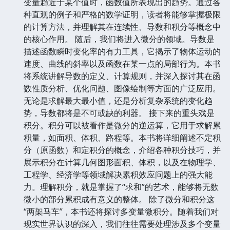
变量趋近于某个值时，函数值所表现出的趋势。通过各
种直观的例子和严格的数学证明，读者将能够掌握极限
的计算方法，并理解其在连续性、导数和积分等概念中
的核心作用。 随后，我们将进入微分的领域。导数是
描述函数瞬时变化率的有力工具，它揭示了物体运动的
速度、曲线的斜率以及函数在某一点的局部行为。本书
将系统讲解导数的定义、计算规则，并深入探讨其在函
数性质分析、优化问题、图像绘制等方面的广泛应用。
无论是求解最大最小值，还是分析复杂系统的变化趋
势，导数都将是不可或缺的利器。 接下来的重头戏是
积分。积分可以被看作是微分的逆运算，它用于求解累
积量，如面积、体积、路程等。本书将详细阐述不定积
分（原函数）和定积分的概念，介绍各种积分技巧，并
展示积分在计算几何图形面积、体积，以及在物理学、
工程学、经济学等领域解决累积效应问题上的强大能
力。理解积分，就是掌握了“求和”的艺术，能够将无数
微小的部分累积成有意义的整体。 除了微分和积分这
“两架马车”，本书还将探讨多变量微积分。随着我们对
现实世界认识的深入，我们往往需要处理涉及多个变量