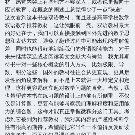
材，感觉内容上有些地方不够深入，或者说更偏向于
应试教育，在概念的阐述上总觉得少了一点“味道”。
这次看到这本书是双语教材，而且还是高等学校数学
双语教学推荐教材，这让我眼前一亮。双语教材最大
的好处在于，我们可以直接接触到国外先进的数学思
想和表达方式，避免了翻译过程中可能出现的理解偏
差，同时也能很好地训练我们的外语阅读能力，对于
未来继续深造或者阅读英文文献大有裨益。我尤其期
待书中对一些核心概念的引入方式，比如极限、导
数、积分这些，国外的教材往往会从更直观、更具启
发性的角度来解释，而不是上来就讲一大堆定义和定
理，这样更容易建立起对数学问题的直觉。当然，我
也希望这本书在练习题的设计上能够有所侧重，不仅
仅是计算题，更要有能够考察我们理解程度和应用能
力的综合题，这样才能真正掌握微积分这门工具。考
虑到它被列为推荐教材，我对其内容的严谨性和科学
性有很高的期待，希望能把它当作一本值得反复研读
的参考书，而不仅仅是课程学习的工具。