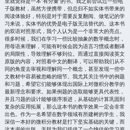
里就觉得是一本“有分量”的书。我之前尝试过一些电
子版教材，虽然方便携带，但总归不如实体书带来的
阅读体验好，特别是对于需要反复翻阅、做笔记的学
习来说，实体书的优势是电子版无法替代的。这本书
的双语对照形式，我个人认为是一个非常大的亮点。
很多时候，我们在学习一些比较抽象的数学概念时，
用母语来理解，可能有时候会因为语言习惯或者翻译
的局限性，导致理解不够到位。而通过直接阅读英文
原版的内容，对照着中文的翻译，可以帮助我们从不
同的角度去审视和理解同一个概念，甚至发现一些中
文教材中容易被忽略的细节。我尤其关注书中的例题
和习题，希望它们能够体现出国际上对微积分教学的
最新理念和要求。如果例题的选取能够更具代表性，
并且习题的设计能够循序渐进，从基础的计算巩固到
复杂的应用拓展，那么这本书的教学效果一定会非常
出色。作为一名希望在数学领域有所建树的学生，我
深信一本好的微积分教材是打下坚实基础的关键，而
这本书的出版，无疑为我们提供了一个绝佳的学习资