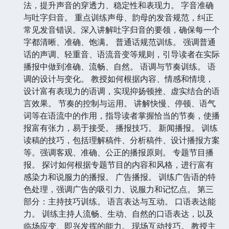
法，提升声音的穿透力、稳定性和表现力。 字音准确
与吐字归音。 重点训练声母、韵母的发音规范，纠正
常见发音错误。深入讲解吐字归音的要领，确保每一个
字都清晰、准确、饱满。 普通话规范训练。 强调普通
话的声调、轻重音、语流音变等规则，引导读者在实际
播报中做到准确、流畅、自然。 语调与节奏训练。 语
调的设计与变化。 教授如何根据内容、情感和情境，
设计富有表现力的语调，实现抑扬顿挫、虚实结合的语
言效果。 节奏的控制与运用。 讲解快慢、停顿、语气
词等在语流中的作用，指导读者掌握恰当的节奏，使播
报富有张力，易于接受。 播报技巧。 新闻播报。 训练
读稿的技巧，包括理解稿件、分析稿件、设计播报方案
等。强调客观、准确、公正的播报原则。 专题节目播
报。 探讨如何根据专题节目的内容和风格，进行富有
感染力和说服力的播报。 广告播报。 训练广告语的特
色处理，强调广告的吸引力、说服力和记忆点。 第三
部分：主持技巧训练。 语言表达与互动。 口语表达能
力。 训练主持人流畅、生动、自然的口语表达，以及
临场应变、即兴发挥的能力。 现场互动技巧。 教授主