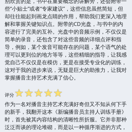
别欣赏的是，书中在重要概念的讲解旁，还会附带一
些“小贴士”或者“专家建议”，这些信息虽然简短，但
却往往能起到画龙点睛的作用，帮助我们更深入地理
解和掌握关键知识点。附带的CD光盘，与书中的内
容进行了完美的互补。光盘中的音频示例，不仅仅是
简单的录音，还包含了对这些音频的详细点评和指
导，例如，某个发音可能存在的问题，某个语气的处
理可以更到位的地方等等，这些精细的指导，让我感
觉自己不仅仅是在模仿，更是在接受专业化的训练，
这对于我的进步来说，无疑是巨大的助推力，让我对
掌握播音主持艺术充满了信心。
☆
☆
☆
☆
☆
评分
作为一名对播音主持艺术充满好奇但又不知从何下手
的新手，我翻开这本《新编播音员主持人训练手册》
时，首先被其内容结构的清晰性所折服。它并非那种
泛泛而谈的理论堆砌，而是以一种循序渐进的方式，