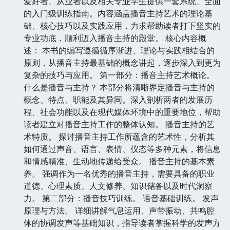
爱好者、从业者以及相关专业学生提供一套系统、全面
的入门级训练指南。内容涵盖播音主持艺术的理论基
础、核心技巧以及实践应用，力求帮助读者打下坚实的
专业功底，顺利迈入播音主持的殿堂。 核心内容概
述： 本书的编写遵循循序渐进、理论与实践相结合的
原则，从播音主持最基础的概念讲起，逐步深入到更为
复杂的技巧与应用。 第一部分：播音主持艺术概论。
什么是播音与主持？ 本部分将清晰界定播音与主持的
概念、特点、职能及其异同。深入剖析两者的发展历
程、社会功能以及在现代媒体环境中的重要地位，帮助
读者建立对播音主持工作的整体认知。 播音主持的艺
术特质。 探讨播音主持工作所蕴含的艺术性，分析其
如何通过声音、语言、表情、仪态等多种元素，将信息
和情感精准、生动地传递给受众。 播音主持的基本素
养。 强调作为一名优秀的播音主持，需要具备的职业
道德、心理素质、人文修养、知识储备以及时代洞察
力。 第二部分：播音技巧训练。 语音基础训练。 发声
原理与方法。 详细讲解气息运用、声带振动、共鸣腔
体的协调发声等基础知识，指导读者掌握科学的发声方