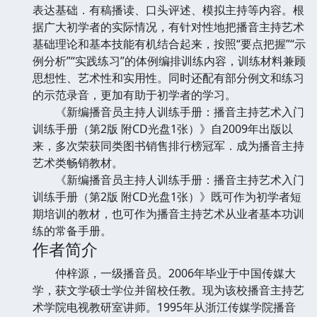
表达基础．有稿播读、口头评述、模拟主持等内容。根
据广大初学者的实际情况，有针对性地把播音主持艺术
基础理论和基本技能有机结合起来，按照“要点把握”“示
例分析”“实践练习”的体例编排训练内容，训练材料兼顾
思想性、艺术性和实用性。同时还配有部分例文和练习
的示范录音，更加有助于初学者的学习。
《新编播音员主持人训练手册：播音主持艺术入门
训练手册（第2版 附CD光盘1张）》自2009年出版以
来，多次荣获同类图书销售排行榜冠军．成为播音主持
艺术类畅销教材。
《新编播音员主持人训练手册：播音主持艺术入门
训练手册（第2版 附CD光盘1张）》既可作为初学者短
期培训的教材，也可作为播音主持艺术从业者基本功训
练的常备手册。
作者简介
仲梓源，一级播音员。2006年毕业于中国传媒大
学，获文学硕士学位并留校任教。现为该校播音主持艺
术学院电视教研室讲师。1995年从浙江传媒学院播音